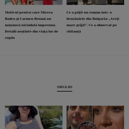
Motivul pentru care Mircea
Ce a pățit un român într-o
Badea și Carmen Brumă nu
benzinărie din Bulgaria: „Aveți
mănâncă niciodată împreună.
mare grijă!”. Ce a observat pe
Detalii neștiute din viața lor de
chitanță
cuplu
UNICA.RO