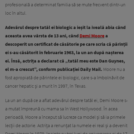
profesională a determinat familia să se mute frecvent dintr-un
loc în altul.
Adevărul despre tatăl ei biologic a ieșit la iveală abia când
aceasta avea vârsta de 13 ani, când
Demi Moore
a
descoperit un certificat de căsătorie pe care scria că părinții
ei s-au căsătorit în februarie 1963, la un an după nașterea
ei. Însă, actrița a declarat că „tatăl meu este Dan Guynes,
el m-a crescut”, conform publicației Daily Mail.
Moore nu a
fost apropiată de părintele ei biologic, care s-a îmbolnăvit de
cancer hepatic și a murit în 1997, în Texas.
La un an după ce a aflat adevărul despre tatăl ei, Demi Moore s-
a mutat împreună cu mama sa în West Hollywood. În acea
perioadă, Moore a început să lucreze ca model și să ia primele
lecții de actorie. Actrița a renunțat la numele ei real și a devenit
Demi Moore în 1979, înainte cu trei luni de aniversarea ei de 17