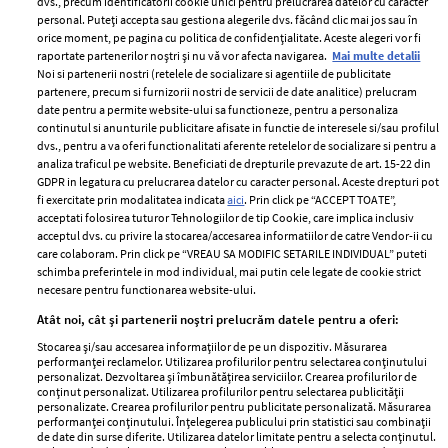
dvs., precum identificatorii cookie unici pentru prelucrarea datelor cu caracter
personal. Puteți accepta sau gestiona alegerile dvs. făcând clic mai jos sau în
orice moment, pe pagina cu politica de confidențialitate. Aceste alegeri vor fi
raportate partenerilor noștri și nu vă vor afecta navigarea.
Mai multe detalii
Noi si partenerii nostri (retelele de socializare si agentiile de publicitate
partenere, precum si furnizorii nostri de servicii de date analitice) prelucram
ELLE Style Awards
Termeni si conditii
date pentru a permite website-ului sa functioneze, pentru a personaliza
2024
continutul si anunturile publicitare afisate in functie de interesele si/sau profilul
Politica de
dvs., pentru a va oferi functionalitati aferente retelelor de socializare si pentru a
Despre ELLE
confidențialitate
analiza traficul pe website. Beneficiati de drepturile prevazute de art. 15-22 din
Romania
GDPR in legatura cu prelucrarea datelor cu caracter personal. Aceste drepturi pot
Politica de cookies
fi exercitate prin modalitatea indicata
aici
. Prin click pe “ACCEPT TOATE”,
Contact
Publicitate
acceptati folosirea tuturor Tehnologiilor de tip Cookie, care implica inclusiv
acceptul dvs. cu privire la stocarea/accesarea informatiilor de catre Vendor-ii cu
Abonamente
care colaboram. Prin click pe “VREAU SA MODIFIC SETARILE INDIVIDUAL” puteti
schimba preferintele in mod individual, mai putin cele legate de cookie strict
necesare pentru functionarea website-ului.
Stiri
Libertatea pentru
Atât noi, cât și partenerii noștri prelucrăm datele pentru a oferi:
femei
GSP
Stocarea și/sau accesarea informațiilor de pe un dispozitiv. Măsurarea
Viva
performanței reclamelor. Utilizarea profilurilor pentru selectarea conținutului
Unica
personalizat. Dezvoltarea și îmbunătățirea serviciilor. Crearea profilurilor de
Avantaje
conținut personalizat. Utilizarea profilurilor pentru selectarea publicității
Baby
personalizate. Crearea profilurilor pentru publicitate personalizată. Măsurarea
Retete practice
performanței conținutului. Înțelegerea publicului prin statistici sau combinații
Retete
de date din surse diferite. Utilizarea datelor limitate pentru a selecta conținutul.