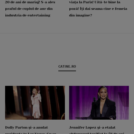
20 de ani de mariaj! S-a ales
viața la Paris! Uită-te bine la
praful de cuplul de aur din
poză! Îți dai seama cine e femeia
industria de entertaining
din imagine?
CATINE.RO
Dolly Parton și-a anulat
Jennifer Lopez și-a etalat
rezidența în Las Vegas. Cu ce
abdomenul tonifiat la 56 de ani.