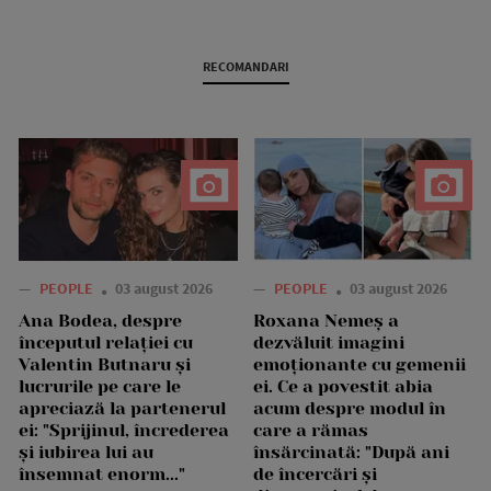
RECOMANDARI
—
PEOPLE
03 august 2026
—
PEOPLE
03 august 2026
Ana Bodea, despre
Roxana Nemeș a
începutul relației cu
dezvăluit imagini
Valentin Butnaru și
emoționante cu gemenii
lucrurile pe care le
ei. Ce a povestit abia
apreciază la partenerul
acum despre modul în
ei: "Sprijinul, încrederea
care a rămas
și iubirea lui au
însărcinată: "După ani
însemnat enorm..."
de încercări și