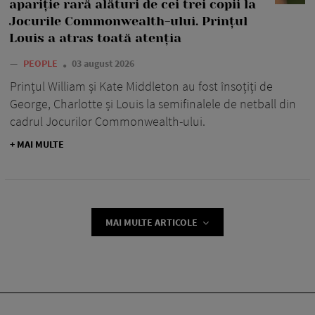
apariție rară alături de cei trei copii la
Jocurile Commonwealth-ului. Prințul
Louis a atras toată atenția
—
PEOPLE
03 august 2026
Prințul William și Kate Middleton au fost însoțiți de
George, Charlotte și Louis la semifinalele de netball din
cadrul Jocurilor Commonwealth-ului.
+ MAI MULTE
MAI MULTE ARTICOLE