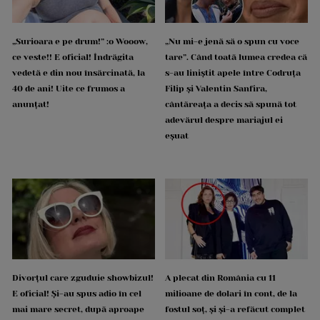
„Surioara e pe drum!” :o Wooow,
„Nu mi-e jenă să o spun cu voce
ce veste!! E oficial! Îndrăgita
tare”. Când toată lumea credea că
vedetă e din nou însărcinată, la
s-au liniștit apele între Codruța
40 de ani! Uite ce frumos a
Filip și Valentin Sanfira,
anunțat!
cântăreața a decis să spună tot
adevărul despre mariajul ei
eșuat
Divorțul care zguduie showbizul!
A plecat din România cu 11
E oficial! Și-au spus adio în cel
milioane de dolari în cont, de la
mai mare secret, după aproape
fostul soț, și și-a refăcut complet