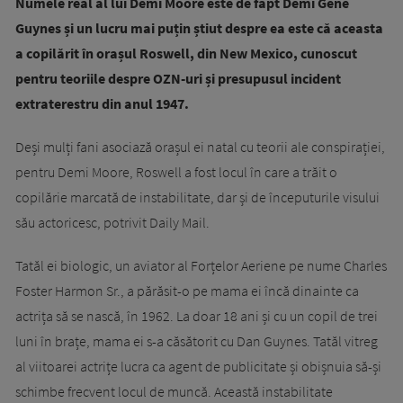
Numele real al lui Demi Moore este de fapt Demi Gene
Guynes și un lucru mai puțin știut despre ea este că aceasta
a copilărit în orașul Roswell, din New Mexico, cunoscut
pentru teoriile despre OZN-uri și presupusul incident
extraterestru din anul 1947.
Deși mulți fani asociază orașul ei natal cu teorii ale conspirației,
pentru Demi Moore, Roswell a fost locul în care a trăit o
copilărie marcată de instabilitate, dar și de începuturile visului
său actoricesc, potrivit Daily Mail.
Tatăl ei biologic, un aviator al Forțelor Aeriene pe nume Charles
Foster Harmon Sr., a părăsit-o pe mama ei încă dinainte ca
actrița să se nască, în 1962. La doar 18 ani și cu un copil de trei
luni în brațe, mama ei s-a căsătorit cu Dan Guynes. Tatăl vitreg
al viitoarei actrițe lucra ca agent de publicitate și obișnuia să-și
schimbe frecvent locul de muncă. Această instabilitate