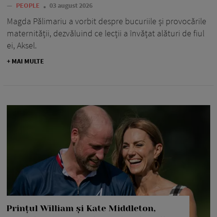
—
PEOPLE
03 august 2026
Magda Pălimariu a vorbit despre bucuriile și provocările
maternității, dezvăluind ce lecții a învățat alături de fiul
ei, Aksel.
+ MAI MULTE
Prințul William și Kate Middleton,