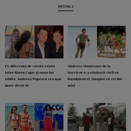
ANTENA 1
Ce diferență de vârstă există
Andreea Munteanu de la
între Rareș Cojoc și noua lui
Survivor s-a căsătorit civil cu
iubită. Andreea Popescu era mai
logodnicul ei. Imagini cu cei doi
mare decât el
miri