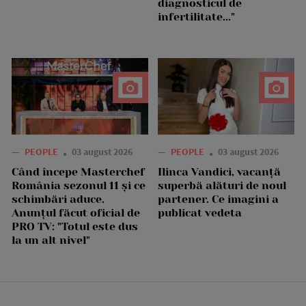
diagnosticul de
infertilitate..."
—
PEOPLE
03 august 2026
—
PEOPLE
03 august 2026
Când începe Masterchef
Ilinca Vandici, vacanță
România sezonul 11 și ce
superbă alături de noul
schimbări aduce.
partener. Ce imagini a
Anunțul făcut oficial de
publicat vedeta
PRO TV: "Totul este dus
la un alt nivel"