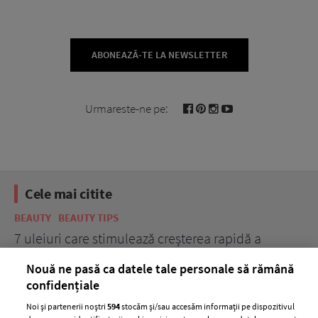
ABONEAZĂ-TE LA NEWSLETTER
Urmareste-ne pe:
Cele mai citite
BEAUTY
BEAUTY TIPS
BE
țe
7 uleiuri care stimulează creșterea rapidă a
Ce
părului
de
Nouă ne pasă ca datele tale personale să rămână
confidențiale
Noi și partenerii noștri
594
stocăm și/sau accesăm informații pe dispozitivul