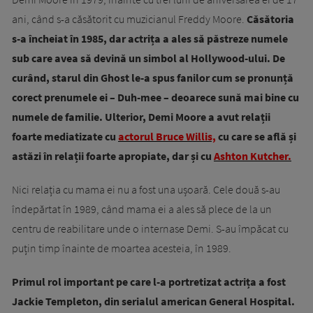
ani, când s-a căsătorit cu muzicianul Freddy Moore.
Căsătoria
s-a încheiat în 1985, dar actrița a ales să păstreze numele
sub care avea să devină un simbol al Hollywood-ului. De
curând, starul din Ghost le-a spus fanilor cum se pronunță
corect prenumele ei – Duh-mee – deoarece sună mai bine cu
numele de familie. Ulterior, Demi Moore a avut relații
foarte mediatizate cu
actorul Bruce Willis,
cu care se află și
astăzi în relații foarte apropiate, dar și cu
Ashton Kutcher.
Nici relația cu mama ei nu a fost una ușoară. Cele două s-au
îndepărtat în 1989, când mama ei a ales să plece de la un
centru de reabilitare unde o internase Demi. S-au împăcat cu
puțin timp înainte de moartea acesteia, în 1989.
Primul rol important pe care l-a portretizat actrița a fost
Jackie Templeton, din serialul american General Hospital.