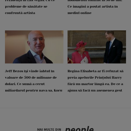
probleme de sănătate se
Ce imagini a postat artista în
confruntă artista
mediul online
Jeff Bezos își vinde iahtul în
Regina Elisabeta ar fi refuzat să
valoare de 500 de milioane de
preia apelurile Prințului Harry
dolari. Ce sumă a cerut
fără un martor lângă ea. De ce a
miliardarul pentru nava sa, Koru
ajuns să facă un asemenea gest
people
MAI MULTE DIN