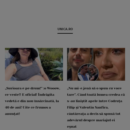
UNICA.RO
„Surioara e pe drum!” :o Wooow,
„Nu mi-e jenă să o spun cu voce
ce veste!! E oficial! Îndrăgita
tare”. Când toată lumea credea că
vedetă e din nou însărcinată, la
s-au liniștit apele între Codruța
40 de ani! Uite ce frumos a
Filip și Valentin Sanfira,
anunțat!
cântăreața a decis să spună tot
adevărul despre mariajul ei
eșuat