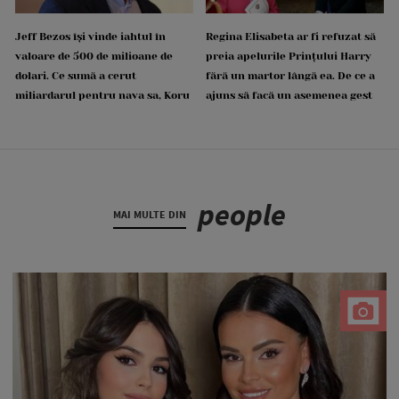
Jeff Bezos își vinde iahtul în
Regina Elisabeta ar fi refuzat să
valoare de 500 de milioane de
preia apelurile Prințului Harry
dolari. Ce sumă a cerut
fără un martor lângă ea. De ce a
miliardarul pentru nava sa, Koru
ajuns să facă un asemenea gest
people
MAI MULTE DIN