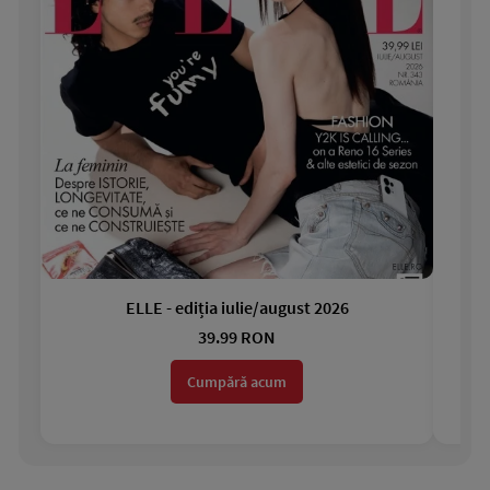
ELLE - ediția iulie/august 2026
Gar
39.99 RON
Cumpără acum