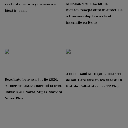
Mireasa, sezon 13. Bunica
s-a luptat artista și ce avere a
Biancăi, reacție dură în direct! Ce
lăsat în urmă
a transmis după ce a văzut
imaginile cu Denis
A murit Gabi Mureșan la doar 44
Rezultate Loto azi, 9 iulie 2026.
de ani. Care este cauza decesului
Numerele câștigătoare joi la 6/49,
fostului fotbalist de la CFR Cluj
Joker, 5/40, Noroc, Super Noroc și
Noroc Plus