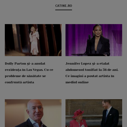
CATINE.RO
Dolly Parton și-a anulat
Jennifer Lopez și-a etalat
rezidența în Las Vegas. Cu ce
abdomenul tonifiat la 56 de ani.
probleme de sănătate se
Ce imagini a postat artista în
confruntă artista
mediul online