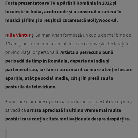
Fosta prezentatoare TV a părăsit România în 2012 și
locuiește în India, acolo unde și-a construit o carieră în
muzică și film și a reușit să cucerească Bollywood-ul.
Iulia Vântur
și Salman Khan formează un cuplu de mai bine de
10 ani și au fost mereu rezervați în ceea ce privește declarațiile
privind viața lor personală.
Artista a petrecut o bună
perioadă de timp în România, departe de India și
partenerul său, iar fanii i-au urmărit cu mare atenție fiecare
apariție, atât pe social media, cât și în presă sau la
posturile de televiziune.
Fanii care o urmăresc pe social media au fost destul de surprinși
să vadă că
artista apreciază în ultima vreme mai multe
postări care conțin citate motivaționale despre despărțire.