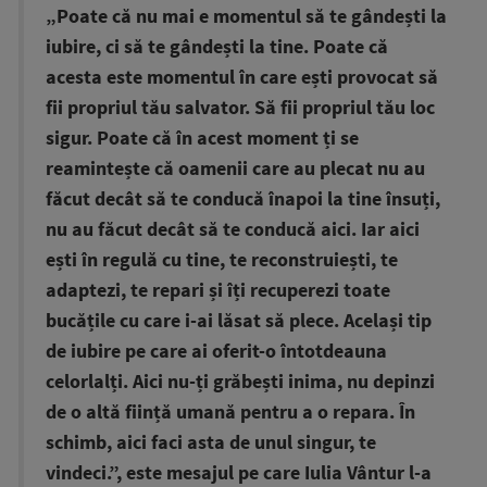
„Poate că nu mai e momentul să te gândești la
iubire, ci să te gândești la tine. Poate că
acesta este momentul în care ești provocat să
fii propriul tău salvator. Să fii propriul tău loc
sigur. Poate că în acest moment ți se
reamintește că oamenii care au plecat nu au
făcut decât să te conducă înapoi la tine însuți,
nu au făcut decât să te conducă aici. Iar aici
ești în regulă cu tine, te reconstruiești, te
adaptezi, te repari și îți recuperezi toate
bucățile cu care i-ai lăsat să plece. Același tip
de iubire pe care ai oferit-o întotdeauna
celorlalți. Aici nu-ți grăbești inima, nu depinzi
de o altă ființă umană pentru a o repara. În
schimb, aici faci asta de unul singur, te
vindeci.”, este mesajul pe care Iulia Vântur l-a