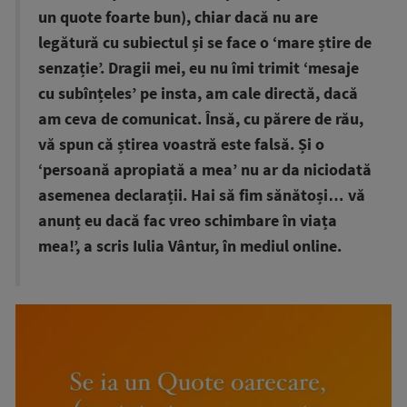
un quote foarte bun), chiar dacă nu are
legătură cu subiectul și se face o ‘mare știre de
senzație’. Dragii mei, eu nu îmi trimit ‘mesaje
cu subînțeles’ pe insta, am cale directă, dacă
am ceva de comunicat. Însă, cu părere de rău,
vă spun că știrea voastră este falsă. Și o
‘persoană apropiată a mea’ nu ar da niciodată
asemenea declarații. Hai să fim sănătoși… vă
anunț eu dacă fac vreo schimbare în viața
mea!’, a scris Iulia Vântur, în mediul online.