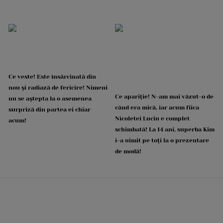
Ce veste! Este însărcinată din
nou și radiază de fericire! Nimeni
Ce apariție! N-am mai văzut-o de
nu se aștepta la o asemenea
când era mică, iar acum fiica
surpriză din partea ei chiar
Nicoletei Luciu e complet
acum!
schimbată! La 14 ani, superba Kim
i-a uimit pe toți la o prezentare
de modă!