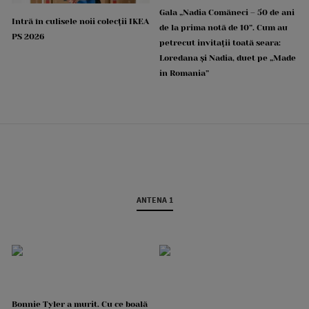
Gala „Nadia Comăneci – 50 de ani
Intră în culisele noii colecții IKEA
de la prima notă de 10”. Cum au
PS 2026
petrecut invitații toată seara:
Loredana și Nadia, duet pe „Made
in Romania”
ANTENA 1
Bonnie Tyler a murit. Cu ce boală