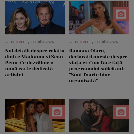
—
PEOPLE
09 iulie 2026
—
PEOPLE
09 iulie 2026
Noi detalii despre relația
Ramona Olaru,
dintre Madonna și Sean
declarații oneste despre
Penn. Ce dezvăluie o
viața ei. Cum face față
nouă carte dedicată
programului solicitant:
artistei
"Sunt foarte bine
organizată"