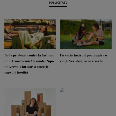
PUBLICITATE
De la produse iconice la fashion:
Un vecin instruit poate salva o
Cum transformă Alexandra Șipa
viață. Vezi despre ce e vorba
universul Lidl într-o colecție-
capsulă inedită