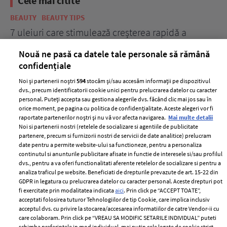
Cele mai citite
BEAUTY
BEAUTY TIPS
BE
țe
7 uleiuri care stimulează creșterea rapidă a
Ce
părului
de
Nouă ne pasă ca datele tale personale să rămână
confidențiale
Noi și partenerii noștri
594
stocăm și/sau accesăm informații pe dispozitivul
dvs., precum identificatorii cookie unici pentru prelucrarea datelor cu caracter
personal. Puteți accepta sau gestiona alegerile dvs. făcând clic mai jos sau în
orice moment, pe pagina cu politica de confidențialitate. Aceste alegeri vor fi
raportate partenerilor noștri și nu vă vor afecta navigarea.
Mai multe detalii
Noi si partenerii nostri (retelele de socializare si agentiile de publicitate
partenere, precum si furnizorii nostri de servicii de date analitice) prelucram
ELLE Style Awards
Termeni si conditii
date pentru a permite website-ului sa functioneze, pentru a personaliza
2024
continutul si anunturile publicitare afisate in functie de interesele si/sau profilul
Politica de
dvs., pentru a va oferi functionalitati aferente retelelor de socializare si pentru a
Despre ELLE
confidențialitate
analiza traficul pe website. Beneficiati de drepturile prevazute de art. 15-22 din
Romania
GDPR in legatura cu prelucrarea datelor cu caracter personal. Aceste drepturi pot
Politica de cookies
fi exercitate prin modalitatea indicata
aici
. Prin click pe “ACCEPT TOATE”,
Contact
Publicitate
acceptati folosirea tuturor Tehnologiilor de tip Cookie, care implica inclusiv
acceptul dvs. cu privire la stocarea/accesarea informatiilor de catre Vendor-ii cu
Abonamente
care colaboram. Prin click pe “VREAU SA MODIFIC SETARILE INDIVIDUAL” puteti
schimba preferintele in mod individual, mai putin cele legate de cookie strict