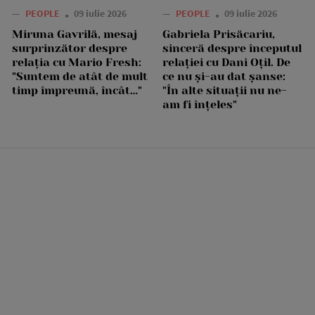
—
PEOPLE
09 iulie 2026
—
PEOPLE
09 iulie 2026
Miruna Gavrilă, mesaj
Gabriela Prisăcariu,
surprinzător despre
sinceră despre începutul
relația cu Mario Fresh:
relației cu Dani Oțil. De
"Suntem de atât de mult
ce nu și-au dat șanse:
timp împreună, încât…"
"În alte situații nu ne-
am fi înțeles"