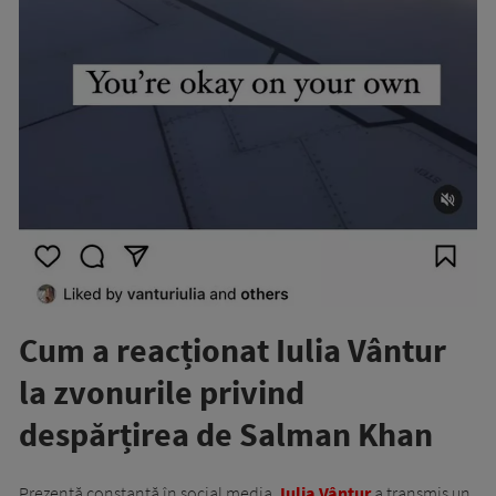
Cum a reacționat Iulia Vântur
la zvonurile privind
despărțirea de Salman Khan
Prezență constantă în social media,
Iulia Vântur
a transmis un