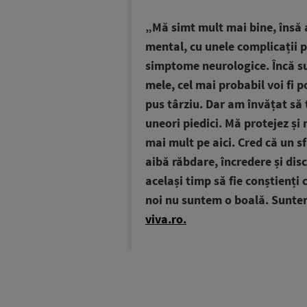
„Mă simt mult mai bine, însă a
mental, cu unele complicații p
simptome neurologice. Încă su
mele, cel mai probabil voi fi 
pus târziu. Dar am învățat să 
uneori piedici. Mă protejez și 
mai mult pe aici. Cred că un sf
aibă răbdare, încredere și disc
același timp să fie conștienți 
noi nu suntem o boală. Suntem
viva.ro.