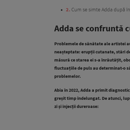
2
Cum se simte Adda după în
Adda se confruntă 
Problemele de sănătate ale artistei a
neașteptate: erupții cutanate, stări de
măsură ce starea ei s-a înrăutățit, ob
fluctuațiile de puls au determinat-o s
problemelor.
Abia în 2022, Adda a primit diagnostic
greșit timp îndelungat. De atunci, lup
zi și injecții dureroase: