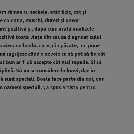
m rămas cu sechele, atât fizic, cât și
e coloană, mușchi, dureri și uneori
nt pozitivă și, după cum arată analizele
pozitivă toată viața din cauza diagnosticului
trăiesc cu boala, care, din păcate, îmi pune
mă îngrijesc când e nevoie ca să pot să fiu cât
at bun ar fi să accepte cât mai repede. Și să
iplină. Să nu se considere bolnavi, dar în
că sunt speciali. Boala face parte din noi, dar
 oameni speciali.”, a spus artista pentru