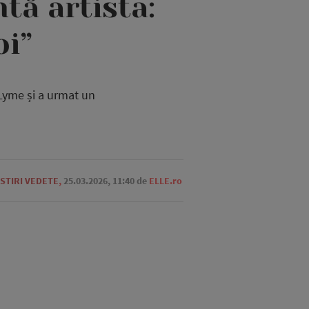
tă artista:
oi”
Lyme și a urmat un
STIRI VEDETE
,
25.03.2026, 11:40
de
ELLE.ro