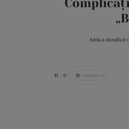
Complicați
„B
Adda a dezvăluit 
Urmărește-ne