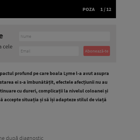
POZA
1 / 12
e
a cele
mpactul profund pe care boala Lyme l-a avut asupra
 starea ei s-a îmbunătățit, efectele afecțiunii nu au
inuare cu dureri, complicații la nivelul coloanei și
 accepte situația și să își adapteze stilul de viață
me după diagnostic