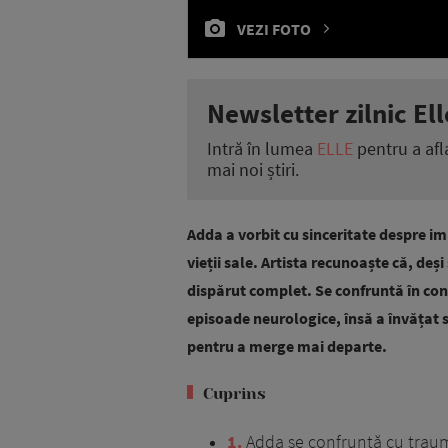
VEZI FOTO
Newsletter zilnic Ell
Intră în lumea
ELLE
pentru a afl
mai noi știri.
Adda a vorbit cu sinceritate despre i
vieții sale. Artista recunoaște că, deși
dispărut complet. Se confruntă în cont
episoade neurologice, însă a învățat să
pentru a merge mai departe.
Cuprins
1
Adda se confruntă cu trau