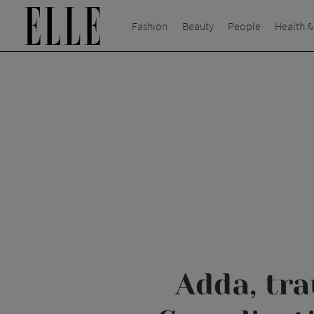
Fashion
Beauty
People
Health &
Adda, tr