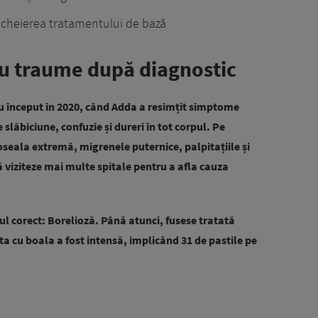
cheierea tratamentului de bază
cu traume după diagnostic
u început în 2020, când Adda a resimțit simptome
 slăbiciune, confuzie și dureri în tot corpul. Pe
oseala extremă, migrenele puternice, palpitațiile și
ă viziteze mai multe spitale pentru a afla cauza
ul corect: Borelioză. Până atunci, fusese tratată
ta cu boala a fost intensă, implicând 31 de pastile pe