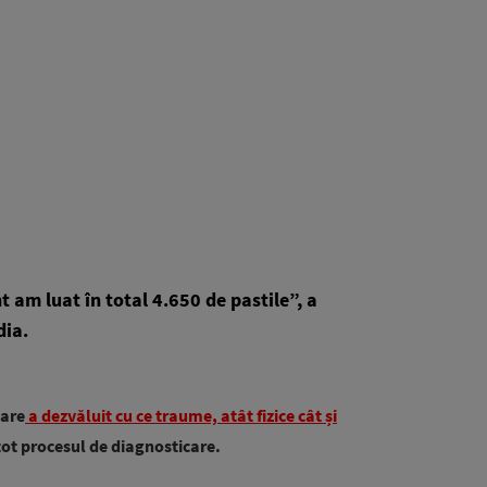
t am luat în total 4.650 de pastile”, a
dia.
care
a dezvăluit cu ce traume, atât fizice cât și
tot procesul de diagnosticare.