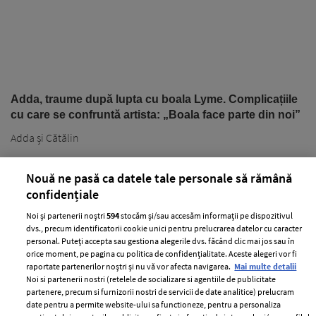
Adda, traume după lupta cu boala Lyme. Complicațiile
cu care se confruntă artista: „Boala face parte din noi”
Adda și Cătălin
Nouă ne pasă ca datele tale personale să rămână
confidențiale
Noi și partenerii noștri
594
stocăm și/sau accesăm informații pe dispozitivul
dvs., precum identificatorii cookie unici pentru prelucrarea datelor cu caracter
personal. Puteți accepta sau gestiona alegerile dvs. făcând clic mai jos sau în
PARTENERI
orice moment, pe pagina cu politica de confidențialitate. Aceste alegeri vor fi
raportate partenerilor noștri și nu vă vor afecta navigarea.
Mai multe detalii
Noi si partenerii nostri (retelele de socializare si agentiile de publicitate
partenere, precum si furnizorii nostri de servicii de date analitice) prelucram
date pentru a permite website-ului sa functioneze, pentru a personaliza