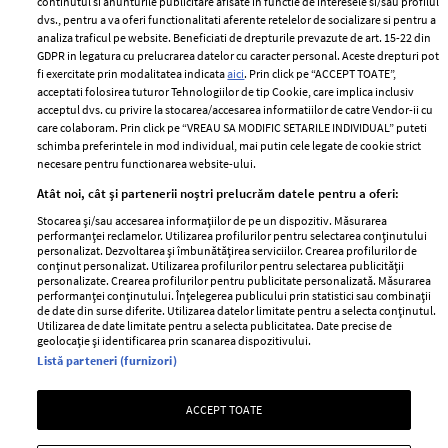
continutul si anunturile publicitare afisate in functie de interesele si/sau profilul
dvs., pentru a va oferi functionalitati aferente retelelor de socializare si pentru a
analiza traficul pe website. Beneficiati de drepturile prevazute de art. 15-22 din
GDPR in legatura cu prelucrarea datelor cu caracter personal. Aceste drepturi pot
fi exercitate prin modalitatea indicata
aici
. Prin click pe “ACCEPT TOATE”,
acceptati folosirea tuturor Tehnologiilor de tip Cookie, care implica inclusiv
Unul dintre cele mai folosite
Un vecin instruit poate salva o
acceptul dvs. cu privire la stocarea/accesarea informatiilor de catre Vendor-ii cu
care colaboram. Prin click pe “VREAU SA MODIFIC SETARILE INDIVIDUAL” puteti
aeroporturi din Europa își
viață. Vezi despre ce e vorba
schimba preferintele in mod individual, mai putin cele legate de cookie strict
închide complet porțile timp
necesare pentru functionarea website-ului.
de trei luni. Milioane de
Atât noi, cât și partenerii noștri prelucrăm datele pentru a oferi:
pasageri, afectați
Stocarea și/sau accesarea informațiilor de pe un dispozitiv. Măsurarea
performanței reclamelor. Utilizarea profilurilor pentru selectarea conținutului
personalizat. Dezvoltarea și îmbunătățirea serviciilor. Crearea profilurilor de
conținut personalizat. Utilizarea profilurilor pentru selectarea publicității
personalizate. Crearea profilurilor pentru publicitate personalizată. Măsurarea
performanței conținutului. Înțelegerea publicului prin statistici sau combinații
de date din surse diferite. Utilizarea datelor limitate pentru a selecta conținutul.
Utilizarea de date limitate pentru a selecta publicitatea. Date precise de
geolocație și identificarea prin scanarea dispozitivului.
Listă parteneri (furnizori)
Intră în culisele noii colecții
Vara care te schimbă: cum
ACCEPT TOATE
IKEA PS 2026
transformi fiecare amintire
într-o poveste pe care o porți