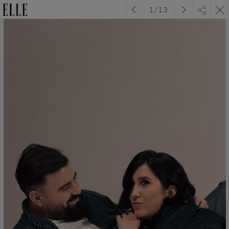
1
/
13