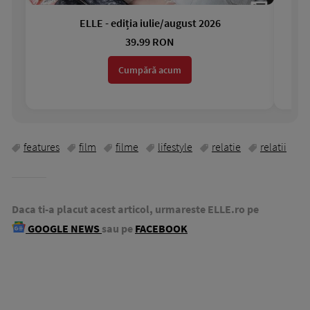
ELLE - ediția iulie/august 2026
Gar
39.99 RON
Cumpără acum
features
film
filme
lifestyle
relatie
relatii
Daca ti-a placut acest articol, urmareste ELLE.ro pe
GOOGLE NEWS
sau pe
FACEBOOK