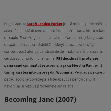
Hugh Grant și
Sarah Jessica Parker
joacă rolurile principală în
această peliculă despre ceea ce înseamnă iertarea într-o relație
de cuplu. Paul Morgan, un avocat din Manhattan, și Meryl s-au
despărțit din cauza infidelității. Meryl a trecut peste și își
concentrează atenția pe vânzările de imobiliare. Într-o seară,
cei doi sunt martorii unei crime.
FBI decide să îi protejeze
până când criminalul este prins, așa că Meryl și Paul sunt
trimiși să stea într-un oraș din Wyoming.
Perioada pe care o
petrec acolo se dovedește a fi terapeutică pentru că sunt
nevoiți să își rezolve problemele din relație.
Becoming Jane (2007)