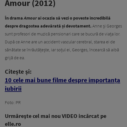
Amour (2012)
În drama
Amour
ai ocazia să vezi o poveste incredibilă
despre dragostea adevărată și devotament.
Anne și Georges
sunt profesori de muzică pensionari care se bucură de viața lor.
După ce Anne are un accident vascular cerebral, starea ei de
sănătate se înrăutățește, iar soțul ei, Georges, încearcă să aibă
grijă de ea.
Citește și:
10 cele mai bune filme despre importanța
iubirii
Foto: PR
Urmăreşte cel mai nou VIDEO incărcat pe
elle.ro