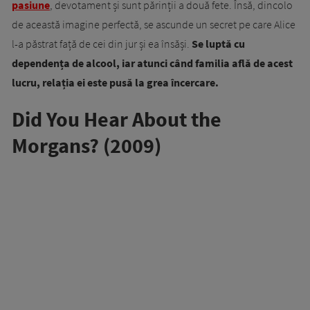
pasiune
, devotament și sunt părinții a două fete. Însă, dincolo
de această imagine perfectă, se ascunde un secret pe care Alice
l-a păstrat față de cei din jur și ea însăși.
Se luptă cu
dependența de alcool, iar atunci când familia află de acest
lucru, relația ei este pusă la grea încercare.
Did You Hear About the
Morgans?
(2009)