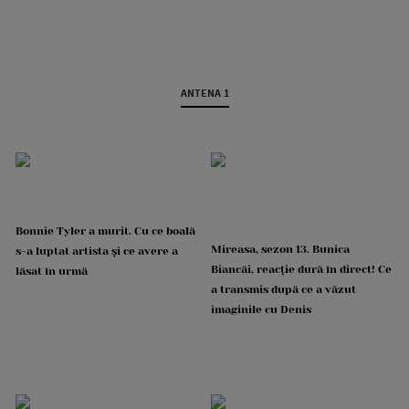
ANTENA 1
Bonnie Tyler a murit. Cu ce boală
Mireasa, sezon 13. Bunica
s-a luptat artista și ce avere a
Biancăi, reacție dură în direct! Ce
lăsat în urmă
a transmis după ce a văzut
imaginile cu Denis