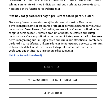
care colaboram. Prin click pe “VREAU SA MODIFIC SETARILE INDIVIDUAL” puteti
schimba preferintele in mod individual, mai putin cele legate de cookie strict
necesare pentru functionarea website-ului.
ABONEAZĂ-TE LA NEWSLETTER
Atât noi, cât și partenerii noștri prelucrăm datele pentru a oferi:
Stocarea și/sau accesarea informațiilor de pe un dispozitiv. Măsurarea
performanței reclamelor. Utilizarea profilurilor pentru selectarea conținutului
personalizat. Dezvoltarea și îmbunătățirea serviciilor. Crearea profilurilor de
Urmareste-ne pe:
conținut personalizat. Utilizarea profilurilor pentru selectarea publicității
personalizate. Crearea profilurilor pentru publicitate personalizată. Măsurarea
performanței conținutului. Înțelegerea publicului prin statistici sau combinații
de date din surse diferite. Utilizarea datelor limitate pentru a selecta conținutul.
Utilizarea de date limitate pentru a selecta publicitatea. Date precise de
geolocație și identificarea prin scanarea dispozitivului.
Listă parteneri (furnizori)
Cele mai citite
ACCEPT TOATE
BEAUTY
BEAUTY TIPS
BE
țe
7 uleiuri care stimulează creșterea rapidă a
Ce
VREAU SA MODIFIC SETARILE INDIVIDUAL
părului
de
RESPING TOATE