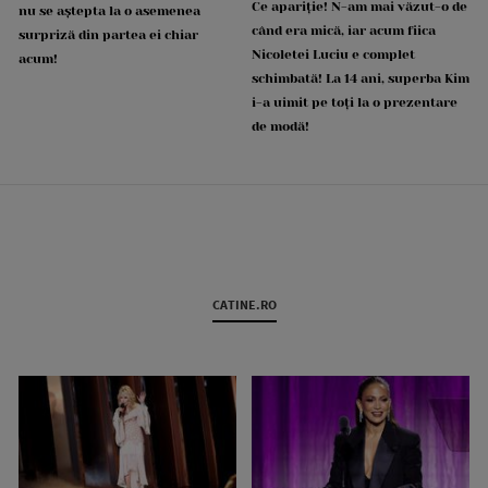
Ce apariție! N-am mai văzut-o de
nu se aștepta la o asemenea
când era mică, iar acum fiica
surpriză din partea ei chiar
Nicoletei Luciu e complet
acum!
schimbată! La 14 ani, superba Kim
i-a uimit pe toți la o prezentare
de modă!
CATINE.RO