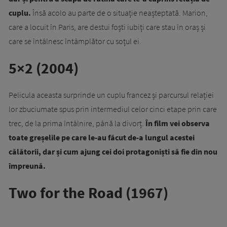
cuplu.
Însă acolo au parte de o situație neașteptată. Marion,
care a locuit în Paris, are destui foști iubiți care stau în oraș și
care se întâlnesc întâmplător cu soțul ei.
5×2 (2004)
Pelicula aceasta surprinde un cuplu francez și parcursul relației
lor zbuciumate spus prin intermediul celor cinci etape prin care
trec, de la prima întâlnire, până la divorț.
În film vei observa
toate greșelile pe care le-au făcut de-a lungul acestei
călătorii, dar și cum ajung cei doi protagoniști să fie din nou
împreună.
Two for the Road (1967)