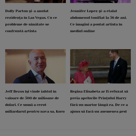
Dolly Parton și-a anulat
Jennifer Lopez și-a etalat
rezidența în Las Vegas. Cu ce
abdomenul tonifiat la 56 de ani.
probleme de sănătate se
Ce imagini a postat artista în
confruntă artista
mediul online
Jeff Bezos își vinde iahtul în
Regina Elisabeta ar fi refuzat să
valoare de 500 de milioane de
preia apelurile Prințului Harry
dolari. Ce sumă a cerut
fără un martor lângă ea. De ce a
miliardarul pentru nava sa, Koru
ajuns să facă un asemenea gest