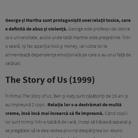
George și Martha sunt protagoniștii unei relații toxice, care
e definită de abuz și violență.
George este profesor de istorie
la o universitate, acolo unde tatăl Marthei este președinte. Într-
o seară, își fac apariția Nick și Honey, iar vizita lor le
alimentează dependența emoțională pe care o au unul față de
celălalt.
The Story of Us (1999)
În filmul
The Story of Us
, Ben și Katy sunt căsătoriți de 15 ani și
au împreună 2 copii.
Relația lor s-a destrămat de multă
vreme, însă încă mai încearcă să fie împreună.
Când copiii
lor sunt trimiși într-o tabără de vară, încep să trăiască separat și
se pregătesc să le dea vestea privind despărțirea lor. Atunci