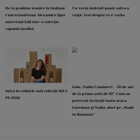
De la produse iconice la fashion:
Un vecin instruit poate salva o
Cum transformă Alexandra Șipa
viață. Vezi despre ce e vorba
universul Lidl într-o colecție-
capsulă inedită
Gala „Nadia Comăneci – 50 de ani
Intră în culisele noii colecții IKEA
de la prima notă de 10”. Cum au
PS 2026
petrecut invitații toată seara:
Loredana și Nadia, duet pe „Made
in Romania”