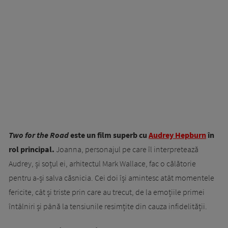
Two for the Road
este un film superb cu
Audrey Hepburn
în
rol principal.
Joanna, personajul pe care îl interpretează
Audrey, și soțul ei, arhitectul Mark Wallace, fac o călătorie
pentru a-și salva căsnicia. Cei doi își amintesc atât momentele
fericite, cât și triste prin care au trecut, de la emoțiile primei
întâlniri și până la tensiunile resimțite din cauza infidelității.