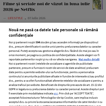
Filme și seriale noi de văzut în luna iulie
2026 pe Netflix
—
LIFESTYLE
07 iulie 2026
În luna iulie ai ce să urmărești pe Netflix, așa că venim în
Nouă ne pasă ca datele tale personale să rămână
ajutorul tău cu o listă de filme și seriale noi pe care nu
confidențiale
trebuie să le ratezi.
Noi și partenerii noștri
594
stocăm și/sau accesăm informații pe dispozitivul
+ MAI MULTE
dvs., precum identificatorii cookie unici pentru prelucrarea datelor cu caracter
personal. Puteți accepta sau gestiona alegerile dvs. făcând clic mai jos sau în
orice moment, pe pagina cu politica de confidențialitate. Aceste alegeri vor fi
raportate partenerilor noștri și nu vă vor afecta navigarea.
Mai multe detalii
Noi si partenerii nostri (retelele de socializare si agentiile de publicitate
partenere, precum si furnizorii nostri de servicii de date analitice) prelucram
MAI MULTE ARTICOLE
date pentru a permite website-ului sa functioneze, pentru a personaliza
continutul si anunturile publicitare afisate in functie de interesele si/sau profilul
dvs., pentru a va oferi functionalitati aferente retelelor de socializare si pentru a
analiza traficul pe website. Beneficiati de drepturile prevazute de art. 15-22 din
GDPR in legatura cu prelucrarea datelor cu caracter personal. Aceste drepturi pot
fi exercitate prin modalitatea indicata
aici
. Prin click pe “ACCEPT TOATE”,
acceptati folosirea tuturor Tehnologiilor de tip Cookie, care implica inclusiv
acceptul dvs. cu privire la stocarea/accesarea informatiilor de catre Vendor-ii cu