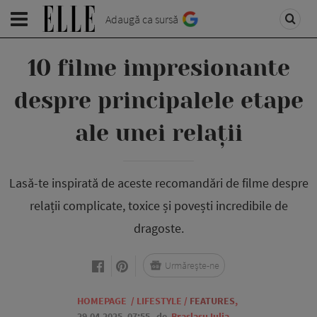
Adaugă ca sursă
10 filme impresionante
despre principalele etape
ale unei relații
Lasă-te inspirată de aceste recomandări de filme despre
relații complicate, toxice și povești incredibile de
dragoste.
Urmărește-ne
HOMEPAGE
/
LIFESTYLE
/
FEATURES
,
29.04.2025, 07:55
de
Braslasu Iulia