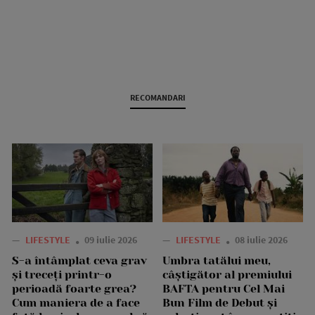
RECOMANDARI
—
LIFESTYLE
09 iulie 2026
—
LIFESTYLE
08 iulie 2026
S-a întâmplat ceva grav
Umbra tatălui meu,
și treceți printr-o
câștigător al premiului
perioadă foarte grea?
BAFTA pentru Cel Mai
Cum maniera de a face
Bun Film de Debut și