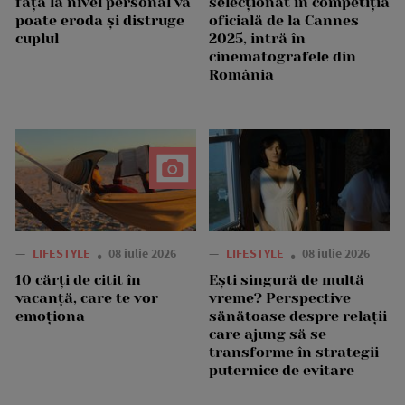
față la nivel personal vă
selecționat în competiția
poate eroda și distruge
oficială de la Cannes
cuplul
2025, intră în
cinematografele din
România
—
LIFESTYLE
08 iulie 2026
—
LIFESTYLE
08 iulie 2026
10 cărți de citit în
Ești singură de multă
vacanță, care te vor
vreme? Perspective
emoționa
sănătoase despre relații
care ajung să se
transforme în strategii
puternice de evitare