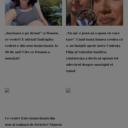
„Surioara e pe drum!” :o Wooow,
„Nu mi-e jenă să o spun cu voce
ce veste!! E oficial! Îndrăgita
tare”. Când toată lumea credea că
vedetă e din nou însărcinată, la
s-au liniștit apele între Codruța
40 de ani! Uite ce frumos a
Filip și Valentin Sanfira,
anunțat!
cântăreața a decis să spună tot
adevărul despre mariajul ei
eșuat
Ce veste! Este însărcinată din
nou și radiază de fericire! Nimeni