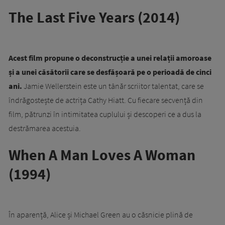
The Last Five Years
(2014)
Acest film propune o deconstrucție a unei relații amoroase
și a unei căsătorii care se desfășoară pe o perioadă de cinci
ani.
Jamie Wellerstein este un tânăr scriitor talentat, care se
îndrăgostește de actrița Cathy Hiatt. Cu fiecare secvență din
film, pătrunzi în intimitatea cuplului și descoperi ce a dus la
destrămarea acestuia.
When A Man Loves A Woman
(1994)
În aparență, Alice și Michael Green au o căsnicie plină de