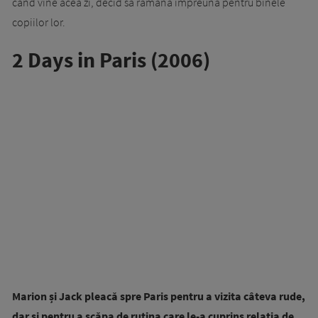
când vine acea zi, decid să rămână împreună pentru binele
copiilor lor.
2 Days in Paris (2006)
Marion și Jack pleacă spre Paris pentru a vizita câteva rude,
dar și pentru a scăpa de rutina care le-a cuprins relația de