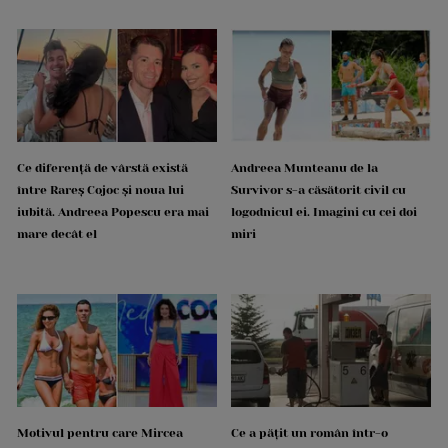
Ce diferență de vârstă există
Andreea Munteanu de la
între Rareș Cojoc și noua lui
Survivor s-a căsătorit civil cu
iubită. Andreea Popescu era mai
logodnicul ei. Imagini cu cei doi
mare decât el
miri
Motivul pentru care Mircea
Ce a pățit un român într-o