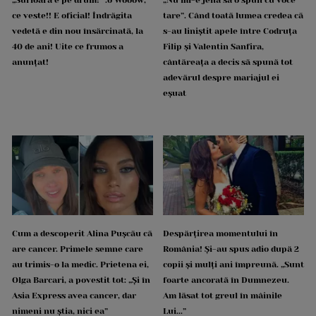
ce veste!! E oficial! Îndrăgita
tare”. Când toată lumea credea că
vedetă e din nou însărcinată, la
s-au liniștit apele între Codruța
40 de ani! Uite ce frumos a
Filip și Valentin Sanfira,
anunțat!
cântăreața a decis să spună tot
adevărul despre mariajul ei
eșuat
Cum a descoperit Alina Pușcău că
Despărțirea momentului în
are cancer. Primele semne care
România! Și-au spus adio după 2
au trimis-o la medic. Prietena ei,
copii și mulți ani împreună. „Sunt
Olga Barcari, a povestit tot: „Și în
foarte ancorată în Dumnezeu.
Asia Express avea cancer, dar
Am lăsat tot greul în mâinile
nimeni nu știa, nici ea”
Lui...”