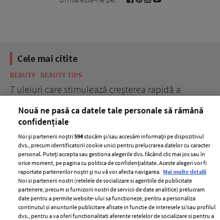
Cele mai citite
BEAUTY
BEAUTY TIPS
BE
țe
7 uleiuri care stimulează creșterea rapidă a
Ce
părului
de
Nouă ne pasă ca datele tale personale să rămână
confidențiale
Noi și partenerii noștri
594
stocăm și/sau accesăm informații pe dispozitivul
dvs., precum identificatorii cookie unici pentru prelucrarea datelor cu caracter
personal. Puteți accepta sau gestiona alegerile dvs. făcând clic mai jos sau în
orice moment, pe pagina cu politica de confidențialitate. Aceste alegeri vor fi
raportate partenerilor noștri și nu vă vor afecta navigarea.
Mai multe detalii
Noi si partenerii nostri (retelele de socializare si agentiile de publicitate
partenere, precum si furnizorii nostri de servicii de date analitice) prelucram
ELLE Style Awards
Termeni si conditii
date pentru a permite website-ului sa functioneze, pentru a personaliza
2024
continutul si anunturile publicitare afisate in functie de interesele si/sau profilul
Politica de
dvs., pentru a va oferi functionalitati aferente retelelor de socializare si pentru a