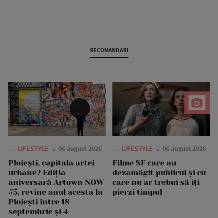
RECOMANDARI
—
LIFESTYLE
06 august 2026
—
LIFESTYLE
06 august 2026
Ploiești, capitala artei
Filme SF care au
urbane? Ediția
dezamăgit publicul și cu
aniversară Artown NOW
care nu ar trebui să îți
#5, revine anul acesta la
pierzi timpul
Ploiești între 18
septembrie și 4