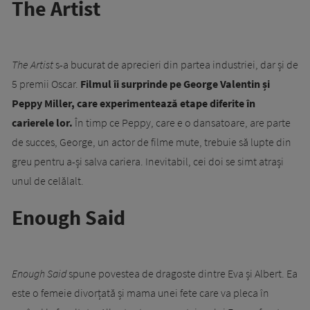
The Artist
The Artist
s-a bucurat de aprecieri din partea industriei, dar și de
5 premii Oscar.
Filmul îi surprinde pe George Valentin și
Peppy Miller, care experimentează etape diferite în
carierele lor.
În timp ce Peppy, care e o dansatoare, are parte
de succes, George, un actor de filme mute, trebuie să lupte din
greu pentru a-și salva cariera. Inevitabil, cei doi se simt atrași
unul de celălalt.
Enough Said
Enough Said
spune povestea de dragoste dintre Eva și Albert. Ea
este o femeie divorțată și mama unei fete care va pleca în