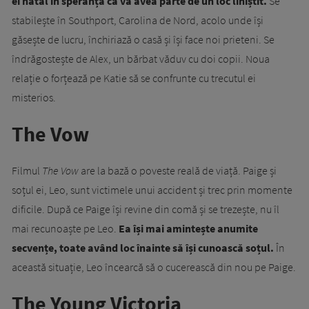
ei natal în speranța că va avea parte de un loc liniștit.
Se
stabilește în Southport, Carolina de Nord, acolo unde își
găsește de lucru, închiriază o casă și își face noi prieteni. Se
îndrăgostește de Alex, un bărbat văduv cu doi copii. Noua
relație o forțează pe Katie să se confrunte cu trecutul ei
misterios.
The Vow
Filmul
The Vow
are la bază o poveste reală de viață. Paige și
soțul ei, Leo, sunt victimele unui accident și trec prin momente
dificile. După ce Paige își revine din comă și se trezește, nu îl
mai recunoaște pe Leo.
Ea își mai amintește anumite
secvențe, toate având loc înainte să își cunoască soțul.
În
această situație, Leo încearcă să o cucerească din nou pe Paige.
The Young Victoria