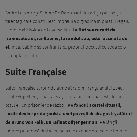
André Le Notre
și Sabine De Barra sunt doi artiști peisagiști
talentați care construiesc împreună o grădină în palatul regelui
Ludovic al XIV-lea de la Versailles.
Le Notre e cucerit de
frumusețea ei, iar Sabine, la rândul său, este fascinată de
el.
Însă, Sabine se confruntă cu propriul trecut și cu ceea ce o
așteaptă în viitor.
Suite Française
Suite Française surprinde atmosfera din Franța anului 1940.
Lucile Angellier și soacra ei așteaptă amândouă vești despre
soțul ei, un prizonier de război.
Pe fondul acestei situații,
Lucile devine protagonista unei povești de dragoste, alături
de Bruno von Falk, un rafinat ofițer german.
Pe lângă
iubirea puternică dintre ei, pelicula expune și efectele teribile