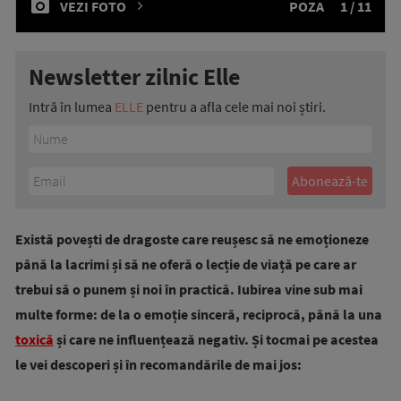
VEZI FOTO
POZA
1 / 11
Newsletter zilnic Elle
Intră în lumea
ELLE
pentru a afla cele mai noi știri.
Există povești de dragoste care reușesc să ne emoționeze
până la lacrimi și să ne oferă o lecție de viață pe care ar
trebui să o punem și noi în practică. Iubirea vine sub mai
multe forme: de la o emoție sinceră, reciprocă, până la una
toxică
și care ne influențează negativ. Și tocmai pe acestea
le vei descoperi și în recomandările de mai jos: