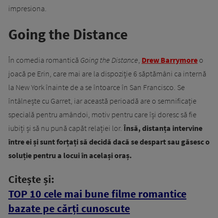
impresiona.
Going the Distance
În comedia romantică
Going the Distance
,
Drew Barrymore
o
joacă pe Erin, care mai are la dispoziție 6 săptămâni ca internă
la New York înainte de a se întoarce în San Francisco. Se
întâlnește cu Garret, iar această perioadă are o semnificație
specială pentru amândoi, motiv pentru care își doresc să fie
iubiți și să nu pună capăt relației lor.
Însă, distanța intervine
între ei și sunt forțați să decidă dacă se despart sau găsesc o
soluție pentru a locui în același oraș.
Citește și:
TOP 10 cele mai bune filme romantice
bazate pe cărți cunoscute