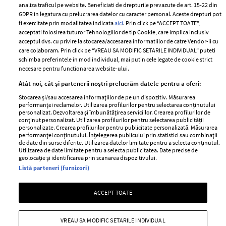
Despre ELLE
confidențialitate
analiza traficul pe website. Beneficiati de drepturile prevazute de art. 15-22 din
Romania
GDPR in legatura cu prelucrarea datelor cu caracter personal. Aceste drepturi pot
Politica de cookies
fi exercitate prin modalitatea indicata
aici
. Prin click pe “ACCEPT TOATE”,
Contact
Publicitate
acceptati folosirea tuturor Tehnologiilor de tip Cookie, care implica inclusiv
acceptul dvs. cu privire la stocarea/accesarea informatiilor de catre Vendor-ii cu
Abonamente
care colaboram. Prin click pe “VREAU SA MODIFIC SETARILE INDIVIDUAL” puteti
schimba preferintele in mod individual, mai putin cele legate de cookie strict
necesare pentru functionarea website-ului.
Stiri
Libertatea pentru
Atât noi, cât și partenerii noștri prelucrăm datele pentru a oferi:
femei
GSP
Stocarea și/sau accesarea informațiilor de pe un dispozitiv. Măsurarea
Viva
performanței reclamelor. Utilizarea profilurilor pentru selectarea conținutului
Unica
personalizat. Dezvoltarea și îmbunătățirea serviciilor. Crearea profilurilor de
Avantaje
conținut personalizat. Utilizarea profilurilor pentru selectarea publicității
Baby
personalizate. Crearea profilurilor pentru publicitate personalizată. Măsurarea
Retete practice
performanței conținutului. Înțelegerea publicului prin statistici sau combinații
Retete
de date din surse diferite. Utilizarea datelor limitate pentru a selecta conținutul.
Utilizarea de date limitate pentru a selecta publicitatea. Date precise de
geolocație și identificarea prin scanarea dispozitivului.
Pariază responsabil! Decizia ONJN nr. 821/25.09.2025.
Listă parteneri (furnizori)
Jocurile de noroc sunt interzise minorilor.
ACCEPT TOATE
Copyright © 2026 Ringier Romania SRL
VREAU SA MODIFIC SETARILE INDIVIDUAL