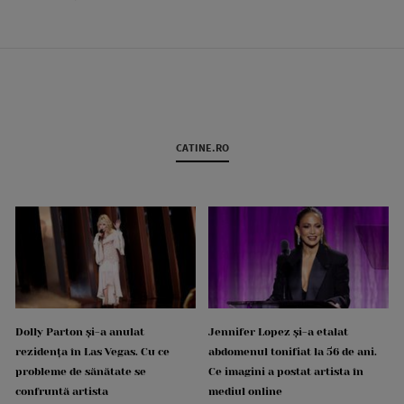
CATINE.RO
Dolly Parton și-a anulat
Jennifer Lopez și-a etalat
rezidența în Las Vegas. Cu ce
abdomenul tonifiat la 56 de ani.
probleme de sănătate se
Ce imagini a postat artista în
confruntă artista
mediul online