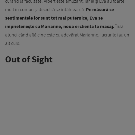
curând la facultate. Albert este amuzant, iar el și Eva au foarte
mult în comun și decid să se întâlnească.
Pe măsură ce
sentimentele lor sunt tot mai puternice, Eva se
împrietenește cu Marianne, noua ei clientă la masaj.
Însă
atunci când află cine este cu adevărat Marianne, lucrurile iau un
alt curs.
Out of Sight