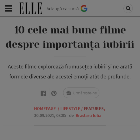
Adaugă ca sursă
10 cele mai bune filme
despre importanța iubirii
Aceste filme explorează frumusețea iubirii și ne arată
formele diverse ale acestei emoții atât de profunde.
Urmărește-ne
HOMEPAGE
/
LIFESTYLE
/
FEATURES
,
30.09.2021, 08:05
de
Braslasu Iulia