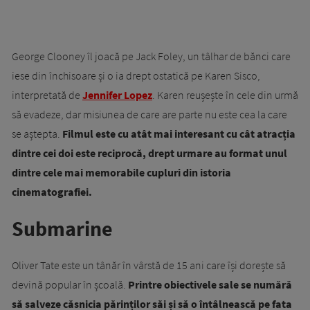
George Clooney îl joacă pe Jack Foley, un tâlhar de bănci care
iese din închisoare și o ia drept ostatică pe Karen Sisco,
interpretată de
Jennifer Lopez
. Karen reușește în cele din urmă
să evadeze, dar misiunea de care are parte nu este cea la care
se aștepta.
Filmul este cu atât mai interesant cu cât atracția
dintre cei doi este reciprocă, drept urmare au format unul
dintre cele mai memorabile cupluri din istoria
cinematografiei.
Submarine
Oliver Tate este un tânăr în vârstă de 15 ani care își dorește să
devină popular în școală.
Printre obiectivele sale se numără
să salveze căsnicia părinților săi și să o întâlnească pe fata