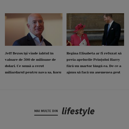
Jeff Bezos își vinde iahtul în
Regina Elisabeta ar fi refuzat să
valoare de 500 de milioane de
preia apelurile Prințului Harry
dolari. Ce sumă a cerut
fără un martor lângă ea. De ce a
miliardarul pentru nava sa, Koru
ajuns să facă un asemenea gest
lifestyle
MAI MULTE DIN