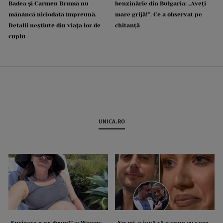
Badea și Carmen Brumă nu
benzinărie din Bulgaria: „Aveți
mănâncă niciodată împreună.
mare grijă!”. Ce a observat pe
Detalii neștiute din viața lor de
chitanță
cuplu
UNICA.RO
„Surioara e pe drum!” :o Wooow,
„Nu mi-e jenă să o spun cu voce