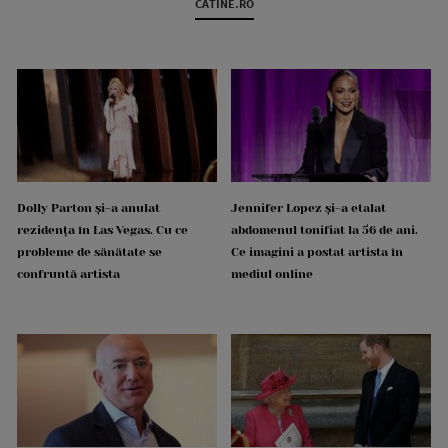
CATINE.RO
Dolly Parton și-a anulat
Jennifer Lopez și-a etalat
rezidența în Las Vegas. Cu ce
abdomenul tonifiat la 56 de ani.
probleme de sănătate se
Ce imagini a postat artista în
confruntă artista
mediul online