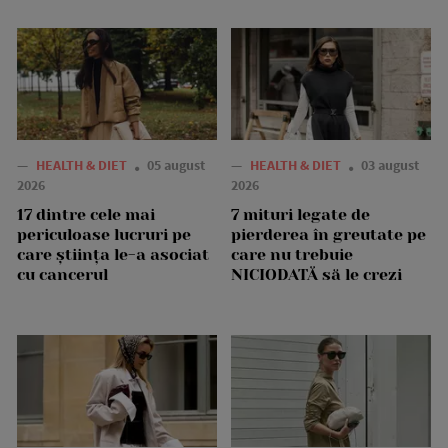
—
HEALTH & DIET
05 august
—
HEALTH & DIET
03 august
2026
2026
17 dintre cele mai
7 mituri legate de
periculoase lucruri pe
pierderea în greutate pe
care știința le-a asociat
care nu trebuie
cu cancerul
NICIODATĂ să le crezi