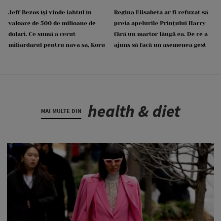
Jeff Bezos își vinde iahtul în
Regina Elisabeta ar fi refuzat să
valoare de 500 de milioane de
preia apelurile Prințului Harry
dolari. Ce sumă a cerut
fără un martor lângă ea. De ce a
miliardarul pentru nava sa, Koru
ajuns să facă un asemenea gest
health & diet
MAI MULTE DIN