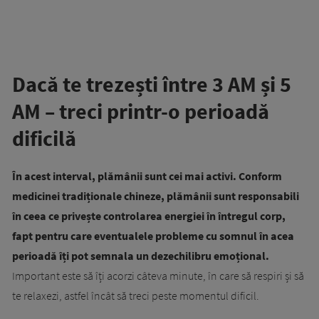
Dacă te trezești între 3 AM și 5
AM – treci printr-o perioadă
dificilă
În acest interval, plămânii sunt cei mai activi. Conform
medicinei tradiționale chineze, plămânii sunt responsabili
în ceea ce privește controlarea energiei în întregul corp,
fapt pentru care eventualele probleme cu somnul în acea
perioadă îți pot semnala un dezechilibru emoțional.
Important este să îți acorzi câteva minute, în care să respiri și să
te relaxezi, astfel încât să treci peste momentul dificil.