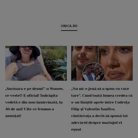
UNICA.RO
„Surioara e pe drum!” :o Wooow,
„Nu mi-e jenă să o spun cu voce
ce veste!! E oficial! Îndrăgita
tare”. Când toată lumea credea că
vedetă e din nou însărcinată, la
s-au liniștit apele între Codruța
40 de ani! Uite ce frumos a
Filip și Valentin Sanfira,
anunțat!
cântăreața a decis să spună tot
adevărul despre mariajul ei
eșuat