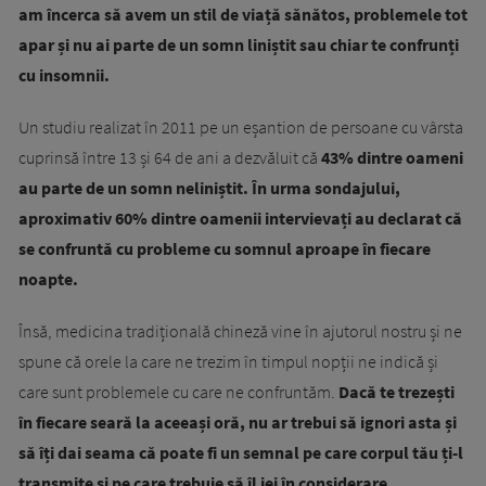
am încerca să avem un stil de viață sănătos, problemele tot
apar și nu ai parte de un somn liniștit sau chiar te confrunți
cu insomnii.
Un studiu realizat în 2011 pe un eșantion de persoane cu vârsta
cuprinsă între 13 și 64 de ani a dezvăluit că
43% dintre oameni
au parte de un somn neliniștit. În urma sondajului,
aproximativ 60% dintre oamenii intervievați au declarat că
se confruntă cu probleme cu somnul aproape în fiecare
noapte.
Însă, medicina tradițională chineză vine în ajutorul nostru și ne
spune că orele la care ne trezim în timpul nopții ne indică și
care sunt problemele cu care ne confruntăm.
Dacă te trezești
în fiecare seară la aceeași oră, nu ar trebui să ignori asta și
să îți dai seama că poate fi un semnal pe care corpul tău ți-l
transmite și pe care trebuie să îl iei în considerare.