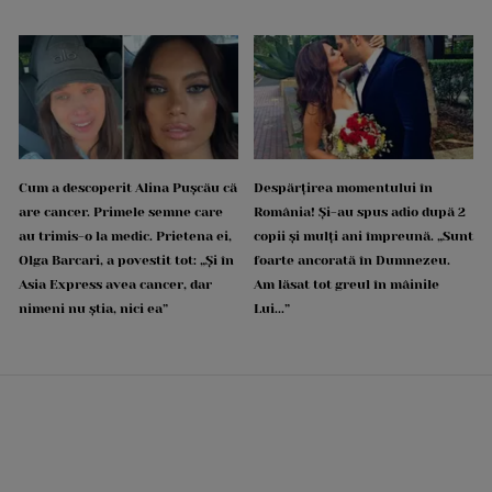
Cum a descoperit Alina Pușcău că
Despărțirea momentului în
are cancer. Primele semne care
România! Și-au spus adio după 2
au trimis-o la medic. Prietena ei,
copii și mulți ani împreună. „Sunt
Olga Barcari, a povestit tot: „Și în
foarte ancorată în Dumnezeu.
Asia Express avea cancer, dar
Am lăsat tot greul în mâinile
nimeni nu știa, nici ea”
Lui...”