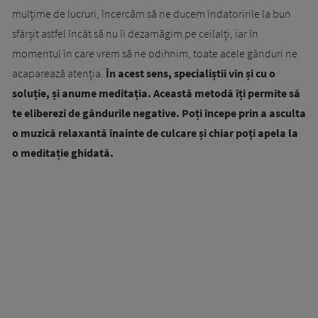
mulțime de lucruri, încercăm să ne ducem îndatoririle la bun
sfârșit astfel încât să nu îi dezamăgim pe ceilalți, iar în
momentul în care vrem să ne odihnim, toate acele gânduri ne
acaparează atenția.
În acest sens, specialiștii vin și cu o
soluție, și anume meditația. Această metodă îți permite să
te eliberezi de gândurile negative. Poți începe prin a asculta
o muzică relaxantă înainte de culcare și chiar poți apela la
o meditație ghidată.