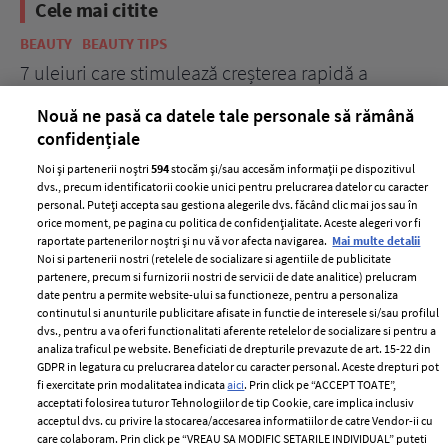
Cele mai citite
BEAUTY
BEAUTY TIPS
BE
țe
7 uleiuri care stimulează creșterea rapidă a
Ce
părului
de
Nouă ne pasă ca datele tale personale să rămână
confidențiale
Noi și partenerii noștri
594
stocăm și/sau accesăm informații pe dispozitivul
dvs., precum identificatorii cookie unici pentru prelucrarea datelor cu caracter
personal. Puteți accepta sau gestiona alegerile dvs. făcând clic mai jos sau în
orice moment, pe pagina cu politica de confidențialitate. Aceste alegeri vor fi
raportate partenerilor noștri și nu vă vor afecta navigarea.
Mai multe detalii
Noi si partenerii nostri (retelele de socializare si agentiile de publicitate
partenere, precum si furnizorii nostri de servicii de date analitice) prelucram
ELLE Style Awards
Termeni si conditii
date pentru a permite website-ului sa functioneze, pentru a personaliza
2024
continutul si anunturile publicitare afisate in functie de interesele si/sau profilul
Politica de
dvs., pentru a va oferi functionalitati aferente retelelor de socializare si pentru a
Despre ELLE
confidențialitate
analiza traficul pe website. Beneficiati de drepturile prevazute de art. 15-22 din
Romania
GDPR in legatura cu prelucrarea datelor cu caracter personal. Aceste drepturi pot
Politica de cookies
fi exercitate prin modalitatea indicata
aici
. Prin click pe “ACCEPT TOATE”,
Contact
Publicitate
acceptati folosirea tuturor Tehnologiilor de tip Cookie, care implica inclusiv
acceptul dvs. cu privire la stocarea/accesarea informatiilor de catre Vendor-ii cu
Abonamente
care colaboram. Prin click pe “VREAU SA MODIFIC SETARILE INDIVIDUAL” puteti