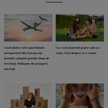
Unul dintre cele mai folosite
Un vecin instruit poate salva o
aeroporturi din Europa își
viață. Vezi despre ce e vorba
închide complet porțile timp de
trei luni. Milioane de pasageri,
afectați