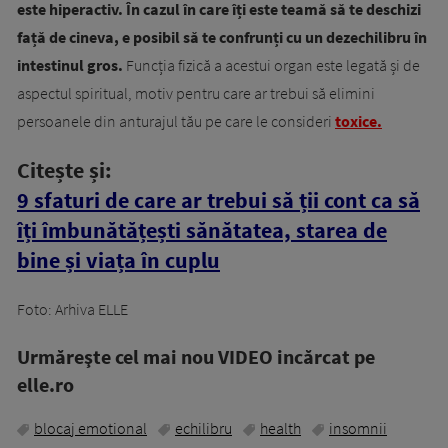
este hiperactiv. În cazul în care îți este teamă să te deschizi
față de cineva, e posibil să te confrunți cu un dezechilibru în
intestinul gros.
Funcția fizică a acestui organ este legată și de
aspectul spiritual, motiv pentru care ar trebui să elimini
persoanele din anturajul tău pe care le consideri
toxice.
Citește și:
9 sfaturi de care ar trebui să ții cont ca să
îți îmbunătățești sănătatea, starea de
bine și viața în cuplu
Foto: Arhiva ELLE
Urmăreşte cel mai nou VIDEO incărcat pe
elle.ro
blocaj emotional
echilibru
health
insomnii