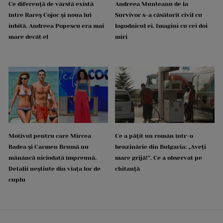
Ce diferență de vârstă există
Andreea Munteanu de la
între Rareș Cojoc și noua lui
Survivor s-a căsătorit civil cu
iubită. Andreea Popescu era mai
logodnicul ei. Imagini cu cei doi
mare decât el
miri
Motivul pentru care Mircea
Ce a pățit un român într-o
Badea și Carmen Brumă nu
benzinărie din Bulgaria: „Aveți
mănâncă niciodată împreună.
mare grijă!”. Ce a observat pe
Detalii neștiute din viața lor de
chitanță
cuplu