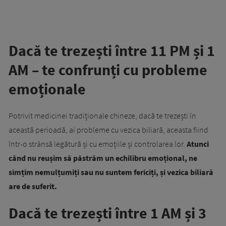
Dacă te trezești între 11 PM și 1
AM – te confrunți cu probleme
emoționale
Potrivit medicinei tradiționale chineze, dacă te trezești în
această perioadă, ai probleme cu vezica biliară, aceasta fiind
într-o strânsă legătură și cu emoțiile și controlarea lor.
Atunci
când nu reușim să păstrăm un echilibru emoțional, ne
simțim nemulțumiți sau nu suntem fericiți, și vezica biliară
are de suferit.
Dacă te trezești între 1 AM și 3