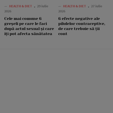
—
HEALTH & DIET
29 iulie
—
HEALTH & DIET
27 iulie
2026
2026
Cele mai comune 6
6 efecte negative ale
greșeli pe care le faci
pilulelor contraceptive,
după actul sexual și care
de care trebuie să ții
îți pot afecta sănătatea
cont