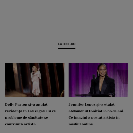
CATINE.RO
Dolly Parton și-a anulat
Jennifer Lopez și-a etalat
rezidența în Las Vegas. Cu ce
abdomenul tonifiat la 56 de ani.
probleme de sănătate se
Ce imagini a postat artista în
confruntă artista
mediul online