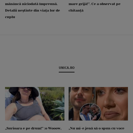
mănâncă niciodată împreună.
mare grijă!”. Ce a observat pe
Detalii neștiute din viața lor de
chitanță
cuplu
UNICA.RO
„Surioara e pe drum!” :o Wooow,
„Nu mi-e jenă să o spun cu voce