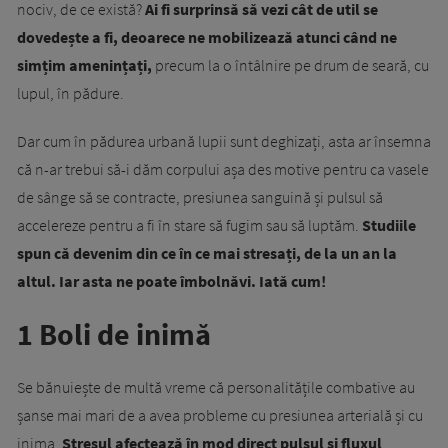
nociv, de ce există?
Ai fi surprinsă să vezi cât de util se
dovedește a fi, deoarece ne mobilizează atunci când ne
simțim amenințați,
precum la o întâlnire pe drum de seară, cu
lupul, în pădure.
Dar cum în pădurea urbană lupii sunt deghizați, asta ar însemna
că n-ar trebui să-i dăm corpului așa des motive pentru ca vasele
de sânge să se contracte, presiunea sanguină și pulsul să
accelereze pentru a fi în stare să fugim sau să luptăm.
Studiile
spun că devenim din ce în ce mai stresați, de la un an la
altul. Iar asta ne poate îmbolnăvi. Iată cum!
1 Boli de inimă
Se bănuiește de multă vreme că personalitățile combative au
șanse mai mari de a avea probleme cu presiunea arterială și cu
inima.
Stresul afectează în mod direct pulsul și fluxul