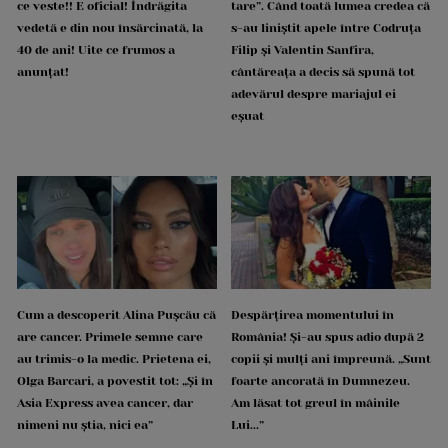
ce veste!! E oficial! Îndrăgita
tare”. Când toată lumea credea că
vedetă e din nou însărcinată, la
s-au liniștit apele între Codruța
40 de ani! Uite ce frumos a
Filip și Valentin Sanfira,
anunțat!
cântăreața a decis să spună tot
adevărul despre mariajul ei
eșuat
Cum a descoperit Alina Pușcău că
Despărțirea momentului în
are cancer. Primele semne care
România! Și-au spus adio după 2
au trimis-o la medic. Prietena ei,
copii și mulți ani împreună. „Sunt
Olga Barcari, a povestit tot: „Și în
foarte ancorată în Dumnezeu.
Asia Express avea cancer, dar
Am lăsat tot greul în mâinile
nimeni nu știa, nici ea”
Lui...”