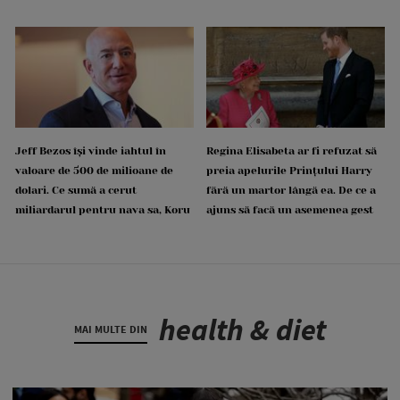
Jeff Bezos își vinde iahtul în
Regina Elisabeta ar fi refuzat să
valoare de 500 de milioane de
preia apelurile Prințului Harry
dolari. Ce sumă a cerut
fără un martor lângă ea. De ce a
miliardarul pentru nava sa, Koru
ajuns să facă un asemenea gest
health & diet
MAI MULTE DIN