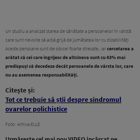
Un studiu a analizat starea de sănătate a persoanelor în vârstă
care sunt nevoite să aibă grijă de jumătatea lor cu dizabilități.
Aceste persoane sunt de obicei foarte stresate, iar
cercetarea a
arătat că cei care îngrijesc de altcineva sunt cu 63% mai
predispuși să decedeze decât persoanele de vârsta lor, care
nu au asemenea responsabilități.
Citește și:
Tot ce trebuie să știi despre sindromul
ovarelor polichistice
Foto: Arhiva ELLE
Urmăreşte cel mai nou VIDEO incărcat pe