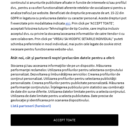
2024
continutul si anunturile publicitare afisate in functie de interesele si/sau profilul
Politica de
dvs., pentru a va oferi functionalitati aferente retelelor de socializare si pentru a
Despre ELLE
confidențialitate
analiza traficul pe website. Beneficiati de drepturile prevazute de art. 15-22 din
Romania
GDPR in legatura cu prelucrarea datelor cu caracter personal. Aceste drepturi pot
Politica de cookies
fi exercitate prin modalitatea indicata
aici
. Prin click pe “ACCEPT TOATE”,
Contact
Publicitate
acceptati folosirea tuturor Tehnologiilor de tip Cookie, care implica inclusiv
acceptul dvs. cu privire la stocarea/accesarea informatiilor de catre Vendor-ii cu
Abonamente
care colaboram. Prin click pe “VREAU SA MODIFIC SETARILE INDIVIDUAL” puteti
schimba preferintele in mod individual, mai putin cele legate de cookie strict
necesare pentru functionarea website-ului.
Stiri
Libertatea pentru
Atât noi, cât și partenerii noștri prelucrăm datele pentru a oferi:
femei
GSP
Stocarea și/sau accesarea informațiilor de pe un dispozitiv. Măsurarea
Viva
performanței reclamelor. Utilizarea profilurilor pentru selectarea conținutului
Unica
personalizat. Dezvoltarea și îmbunătățirea serviciilor. Crearea profilurilor de
Avantaje
conținut personalizat. Utilizarea profilurilor pentru selectarea publicității
Baby
personalizate. Crearea profilurilor pentru publicitate personalizată. Măsurarea
Retete practice
performanței conținutului. Înțelegerea publicului prin statistici sau combinații
Retete
de date din surse diferite. Utilizarea datelor limitate pentru a selecta conținutul.
Utilizarea de date limitate pentru a selecta publicitatea. Date precise de
geolocație și identificarea prin scanarea dispozitivului.
Pariază responsabil! Decizia ONJN nr. 821/25.09.2025.
Listă parteneri (furnizori)
Jocurile de noroc sunt interzise minorilor.
ACCEPT TOATE