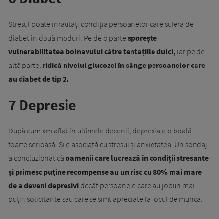
Stresul poate înrăutăți condiția persoanelor care suferă de
diabet în două moduri. Pe de o parte
sporește
vulnerabilitatea bolnavului către tentațiile dulci,
iar pe de
altă parte,
ridică nivelul glucozei în sânge persoanelor care
au diabet de tip 2.
7 Depresie
După cum am aflat în ultimele decenii, depresia e o boală
foarte serioasă. Și e asociată cu stresul și anxietatea. Un sondaj
a concluzionat că
oamenii care lucrează în condiții stresante
și primesc puține recompense au un risc cu 80% mai mare
de a deveni depresivi
decât persoanele care au joburi mai
puțin solicitante sau care se simt apreciate la locul de muncă.