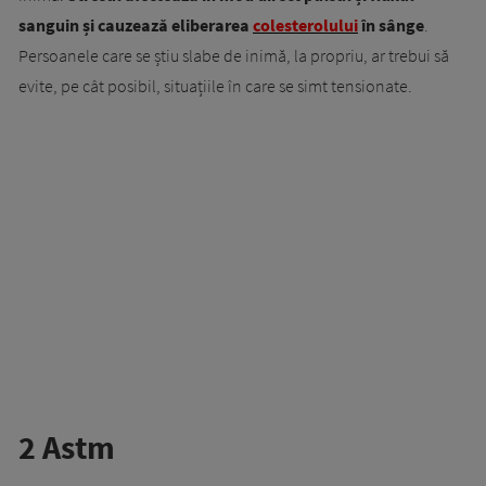
sanguin și cauzează eliberarea
colesterolului
în sânge
.
Persoanele care se știu slabe de inimă, la propriu, ar trebui să
evite, pe cât posibil, situațiile în care se simt tensionate.
2 Astm