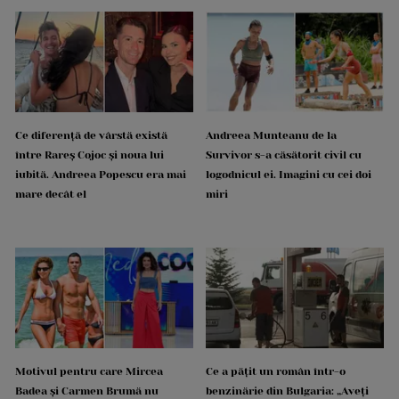
Ce diferență de vârstă există
Andreea Munteanu de la
între Rareș Cojoc și noua lui
Survivor s-a căsătorit civil cu
iubită. Andreea Popescu era mai
logodnicul ei. Imagini cu cei doi
mare decât el
miri
Motivul pentru care Mircea
Ce a pățit un român într-o
Badea și Carmen Brumă nu
benzinărie din Bulgaria: „Aveți