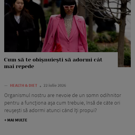
Cum să te obișnuiești să adormi cât
mai repede
—
HEALTH & DIET
22 iulie 2026
Organismul nostru are nevoie de un somn odihnitor
pentru a funcționa așa cum trebuie, însă de câte ori
reușești să adormi atunci când îți propui?
+ MAI MULTE