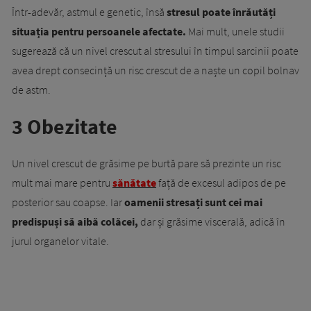
Într-adevăr, astmul e genetic, însă
stresul poate înrăutăți
situația pentru persoanele afectate.
Mai mult, unele studii
sugerează că un nivel crescut al stresului în timpul sarcinii poate
avea drept consecință un risc crescut de a naște un copil bolnav
de astm.
3 Obezitate
Un nivel crescut de grăsime pe burtă pare să prezinte un risc
mult mai mare pentru
sănătate
față de excesul adipos de pe
posterior sau coapse. Iar
oamenii stresați sunt cei mai
predispuși să aibă colăcei,
dar și grăsime viscerală, adică în
jurul organelor vitale.