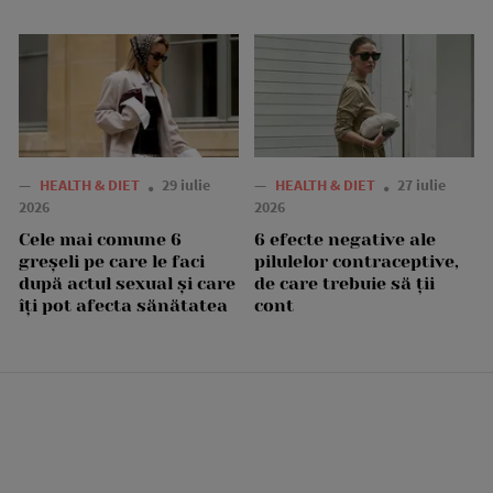
—
HEALTH & DIET
29 iulie
—
HEALTH & DIET
27 iulie
2026
2026
Cele mai comune 6
6 efecte negative ale
greșeli pe care le faci
pilulelor contraceptive,
după actul sexual și care
de care trebuie să ții
îți pot afecta sănătatea
cont