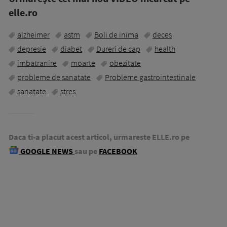
elle.ro
alzheimer
astm
Boli de inima
deces
depresie
diabet
Dureri de cap
health
imbatranire
moarte
obezitate
probleme de sanatate
Probleme gastrointestinale
sanatate
stres
Daca ti-a placut acest articol, urmareste ELLE.ro pe
GOOGLE NEWS
sau pe
FACEBOOK