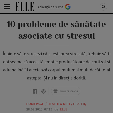
Adaugă ca sursă
10 probleme de sănătate
asociate cu stresul
Înainte să te stresezi că… ești prea stresată, trebuie să-ti
dai seama că această emoție producătoare de cortizol și
adrenalină îți afectează corpul mult mai mult decât te-ai
aștepta. Și nu în direcția dorită.
Urmărește-ne
HOMEPAGE
/
HEALTH & DIET
/
HEALTH
,
28.03.2025, 07:19
de
ELLE