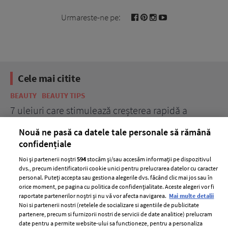
Urmareste-ne pe:
Cele mai citite
BEAUTY
BEAUTY TIPS
BE
țe
7 uleiuri care stimulează creșterea rapidă a
Ce
părului
de
Nouă ne pasă ca datele tale personale să rămână
confidențiale
Noi și partenerii noștri
594
stocăm și/sau accesăm informații pe dispozitivul
dvs., precum identificatorii cookie unici pentru prelucrarea datelor cu caracter
personal. Puteți accepta sau gestiona alegerile dvs. făcând clic mai jos sau în
orice moment, pe pagina cu politica de confidențialitate. Aceste alegeri vor fi
raportate partenerilor noștri și nu vă vor afecta navigarea.
Mai multe detalii
Noi si partenerii nostri (retelele de socializare si agentiile de publicitate
partenere, precum si furnizorii nostri de servicii de date analitice) prelucram
ELLE Style Awards
Termeni si conditii
date pentru a permite website-ului sa functioneze, pentru a personaliza