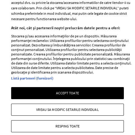
acceptul dvs. cu privire la stocarea/accesarea informatiilor de catre Vendor-ii cu
Abonamente
care colaboram. Prin click pe “VREAU SA MODIFIC SETARILE INDIVIDUAL” puteti
schimba preferintele in mod individual, mai putin cele legate de cookie strict
necesare pentru functionarea website-ului.
Stiri
Libertatea pentru
Atât noi, cât și partenerii noștri prelucrăm datele pentru a oferi:
femei
GSP
Stocarea și/sau accesarea informațiilor de pe un dispozitiv. Măsurarea
Viva
performanței reclamelor. Utilizarea profilurilor pentru selectarea conținutului
Unica
personalizat. Dezvoltarea și îmbunătățirea serviciilor. Crearea profilurilor de
Avantaje
conținut personalizat. Utilizarea profilurilor pentru selectarea publicității
Baby
personalizate. Crearea profilurilor pentru publicitate personalizată. Măsurarea
Retete practice
performanței conținutului. Înțelegerea publicului prin statistici sau combinații
Retete
de date din surse diferite. Utilizarea datelor limitate pentru a selecta conținutul.
Utilizarea de date limitate pentru a selecta publicitatea. Date precise de
geolocație și identificarea prin scanarea dispozitivului.
Pariază responsabil! Decizia ONJN nr. 821/25.09.2025.
Listă parteneri (furnizori)
Jocurile de noroc sunt interzise minorilor.
ACCEPT TOATE
Copyright © 2026 Ringier Romania SRL
VREAU SA MODIFIC SETARILE INDIVIDUAL
RESPING TOATE