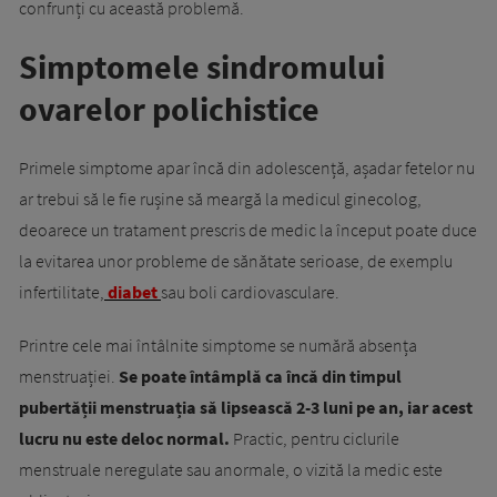
confrunți cu această problemă.
Simptomele sindromului
ovarelor polichistice
Primele simptome apar încă din adolescență, așadar fetelor nu
ar trebui să le fie rușine să meargă la medicul ginecolog,
deoarece un tratament prescris de medic la început poate duce
la evitarea unor probleme de sănătate serioase, de exemplu
infertilitate,
diabet
sau boli cardiovasculare.
Printre cele mai întâlnite simptome se numără absența
menstruației.
Se poate întâmplă ca încă din timpul
pubertății menstruația să lipsească 2-3 luni pe an, iar acest
lucru nu este deloc normal.
Practic, pentru ciclurile
menstruale neregulate sau anormale, o vizită la medic este