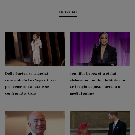
CATINE.RO
Dolly Parton și-a anulat
Jennifer Lopez și-a etalat
rezidența în Las Vegas. Cu ce
abdomenul tonifiat la 56 de ani.
probleme de sănătate se
Ce imagini a postat artista în
confruntă artista
mediul online