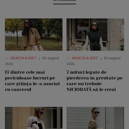
—
HEALTH & DIET
05 august
—
HEALTH & DIET
03 august
2026
2026
17 dintre cele mai
7 mituri legate de
periculoase lucruri pe
pierderea în greutate pe
care știința le-a asociat
care nu trebuie
cu cancerul
NICIODATĂ să le crezi