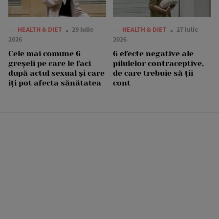
—
HEALTH & DIET
29 iulie
—
HEALTH & DIET
27 iulie
2026
2026
Cele mai comune 6
6 efecte negative ale
greșeli pe care le faci
pilulelor contraceptive,
după actul sexual și care
de care trebuie să ții
îți pot afecta sănătatea
cont