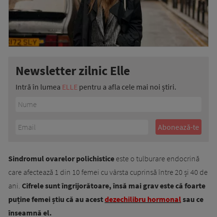
Newsletter zilnic Elle
Intră în lumea
ELLE
pentru a afla cele mai noi știri.
Sindromul ovarelor polichistice
este o tulburare endocrină
care afectează 1 din 10 femei cu vârsta cuprinsă între 20 și 40 de
ani.
Cifrele sunt îngrijorătoare, însă mai grav este că foarte
puține femei știu că au acest
dezechilibru hormonal
sau ce
înseamnă el.