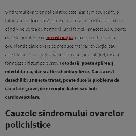
Sindromul ovarelor polichistice este, așa cum spuneam, o
tulburare endocrină. Asta înseamnă că nu există un echilibru
când vine vorba de hormonii unei femei, iar acest lucru poate
duce la probleme cu
menstruația
, deoarece eliberarea
ovulelor de către ovare se produce mai rar (ovulația) sau
acestea nu mai eliberează deloc ovule (anovulație), însă se
formează chisturi pe ovare
. Totodată, poate apărea și
infertilitatea, dar și alte schimbări fizice. Dacă acest
dezechilibru nu este tratat, poate duce la probleme de
sănătate grave, de exemplu diabet sau boli
cardiovasculare.
Cauzele sindromului ovarelor
polichistice