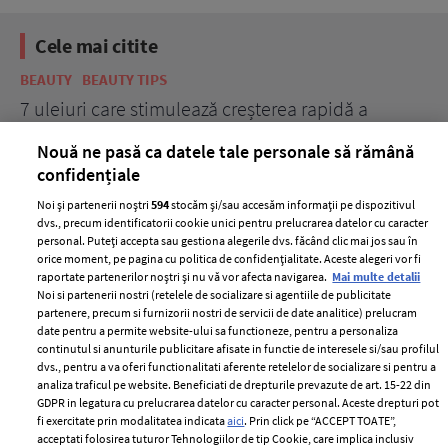
Cele mai citite
BEAUTY
BEAUTY TIPS
BE
țe
7 uleiuri care stimulează creșterea rapidă a
Ce
părului
de
Nouă ne pasă ca datele tale personale să rămână
confidențiale
Noi și partenerii noștri
594
stocăm și/sau accesăm informații pe dispozitivul
dvs., precum identificatorii cookie unici pentru prelucrarea datelor cu caracter
personal. Puteți accepta sau gestiona alegerile dvs. făcând clic mai jos sau în
orice moment, pe pagina cu politica de confidențialitate. Aceste alegeri vor fi
raportate partenerilor noștri și nu vă vor afecta navigarea.
Mai multe detalii
Noi si partenerii nostri (retelele de socializare si agentiile de publicitate
partenere, precum si furnizorii nostri de servicii de date analitice) prelucram
ELLE Style Awards
Termeni si conditii
date pentru a permite website-ului sa functioneze, pentru a personaliza
2024
continutul si anunturile publicitare afisate in functie de interesele si/sau profilul
Politica de
dvs., pentru a va oferi functionalitati aferente retelelor de socializare si pentru a
Despre ELLE
confidențialitate
analiza traficul pe website. Beneficiati de drepturile prevazute de art. 15-22 din
Romania
GDPR in legatura cu prelucrarea datelor cu caracter personal. Aceste drepturi pot
Politica de cookies
fi exercitate prin modalitatea indicata
aici
. Prin click pe “ACCEPT TOATE”,
Contact
Publicitate
acceptati folosirea tuturor Tehnologiilor de tip Cookie, care implica inclusiv