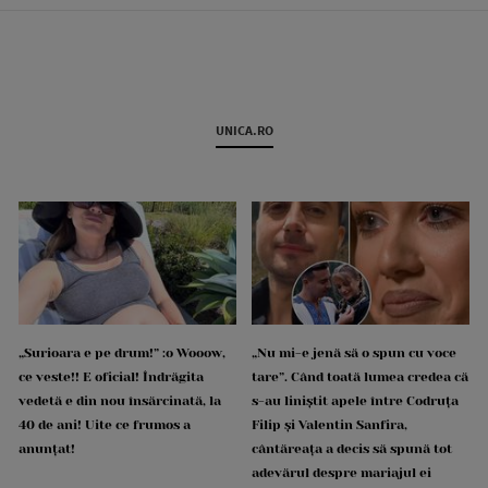
UNICA.RO
„Surioara e pe drum!” :o Wooow,
„Nu mi-e jenă să o spun cu voce
ce veste!! E oficial! Îndrăgita
tare”. Când toată lumea credea că
vedetă e din nou însărcinată, la
s-au liniștit apele între Codruța
40 de ani! Uite ce frumos a
Filip și Valentin Sanfira,
anunțat!
cântăreața a decis să spună tot
adevărul despre mariajul ei