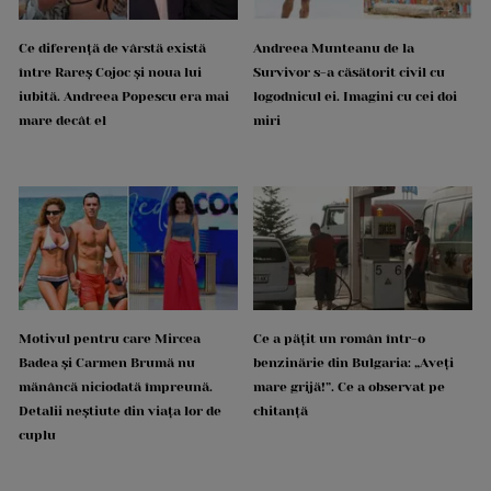
Ce diferență de vârstă există
Andreea Munteanu de la
între Rareș Cojoc și noua lui
Survivor s-a căsătorit civil cu
iubită. Andreea Popescu era mai
logodnicul ei. Imagini cu cei doi
mare decât el
miri
Motivul pentru care Mircea
Ce a pățit un român într-o
Badea și Carmen Brumă nu
benzinărie din Bulgaria: „Aveți
mănâncă niciodată împreună.
mare grijă!”. Ce a observat pe
Detalii neștiute din viața lor de
chitanță
cuplu