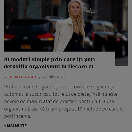
10 moduri simple prin care îți poți
detoxifia organismul în fiecare zi
—
HEALTH & DIET
22 iulie 2026
Probabil când te gândești la detoxifiere te gândești
automat la sucuri sau tot felul de diete, însă nu este
nevoie de măsuri atât de drastice pentru a-ți ajuta
organismul, așa că ți-am pregătit 10 metode pe care le
poți încerca.
+ MAI MULTE