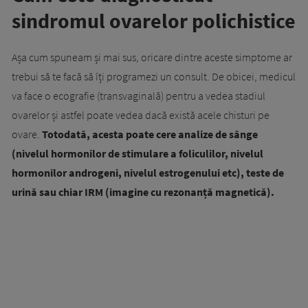
sindromul ovarelor polichistice
Așa cum spuneam și mai sus, oricare dintre aceste simptome ar
trebui să te facă să îți programezi un consult. De obicei, medicul
va face o ecografie (transvaginală) pentru a vedea stadiul
ovarelor și astfel poate vedea dacă există acele chisturi pe
ovare.
Totodată, acesta poate cere analize de sânge
(nivelul hormonilor de stimulare a foliculilor, nivelul
hormonilor androgeni, nivelul estrogenului etc), teste de
urină sau chiar IRM (imagine cu rezonanță magnetică).