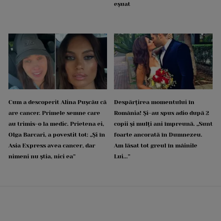
eșuat
Cum a descoperit Alina Pușcău că
Despărțirea momentului în
are cancer. Primele semne care
România! Și-au spus adio după 2
au trimis-o la medic. Prietena ei,
copii și mulți ani împreună. „Sunt
Olga Barcari, a povestit tot: „Și în
foarte ancorată în Dumnezeu.
Asia Express avea cancer, dar
Am lăsat tot greul în mâinile
nimeni nu știa, nici ea”
Lui...”