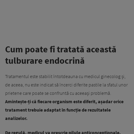
Cum poate fi tratată această
tulburare endocrină
Tratamentul este stabilit întotdeauna cu medicul ginecolog și,
de aceea, nu este indicat să încerci diferite pastile la sfatul unor
prietene care poate se confruntă cu aceeași problemă.
Amintește-ți că fiecare organism este diferit, așadar orice
tratament trebuie adaptat în funcție de rezultatele
analizelor.
De regulă, medicul va prescrie pilule anticoncepționale,