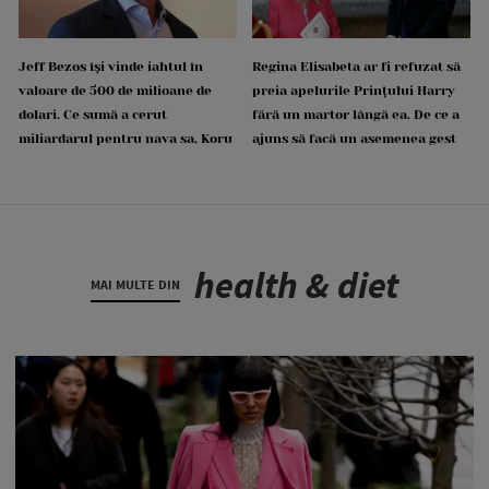
Jeff Bezos își vinde iahtul în
Regina Elisabeta ar fi refuzat să
valoare de 500 de milioane de
preia apelurile Prințului Harry
dolari. Ce sumă a cerut
fără un martor lângă ea. De ce a
miliardarul pentru nava sa, Koru
ajuns să facă un asemenea gest
health & diet
MAI MULTE DIN