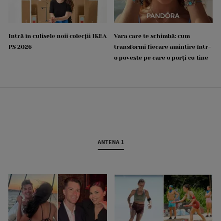
Intră în culisele noii colecții IKEA
Vara care te schimbă: cum
PS 2026
transformi fiecare amintire într-
o poveste pe care o porți cu tine
ANTENA 1