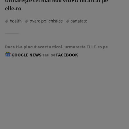
Urmăreşte cel mai nou VIDEO incărcat pe
elle.ro
health
ovare polichistice
sanatate
Daca ti-a placut acest articol, urmareste ELLE.ro pe
GOOGLE NEWS
sau pe
FACEBOOK