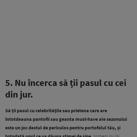
5. Nu încerca să ții pasul cu cei
din jur.
Să ții pasul cu celebritățile sau prietena care are
întotdeauna pantofii sau geanta must-have ale sezonului
este un joc destul de periculos pentru portofelul tău, și
totodată unul ce va dăuna stimei de sine.
Nimeni nu își