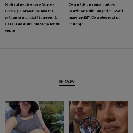
Motivul pentru care Mircea
Ce a pățit un român într-o
Badea și Carmen Brumă nu
benzinărie din Bulgaria: „Aveți
mănâncă niciodată împreună.
mare grijă!”. Ce a observat pe
Detalii neștiute din viața lor de
chitanță
cuplu
UNICA.RO