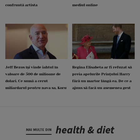
confruntă artista
mediul online
Jeff Bezos își vinde iahtul în
Regina Elisabeta ar fi refuzat să
valoare de 500 de milioane de
preia apelurile Prințului Harry
dolari. Ce sumă a cerut
fără un martor lângă ea. De ce a
miliardarul pentru nava sa, Koru
ajuns să facă un asemenea gest
health & diet
MAI MULTE DIN