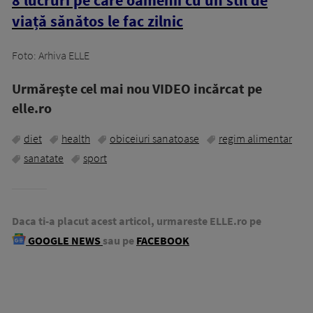
8 lucruri pe care oamenii cu un stil de
viață sănătos le fac zilnic
Foto: Arhiva ELLE
Urmăreşte cel mai nou VIDEO incărcat pe
elle.ro
diet
health
obiceiuri sanatoase
regim alimentar
sanatate
sport
Daca ti-a placut acest articol, urmareste ELLE.ro pe
GOOGLE NEWS
sau pe
FACEBOOK