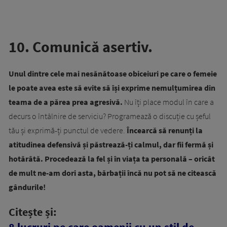
10. Comunică asertiv.
Unul dintre cele mai nesănătoase obiceiuri pe care o femeie
le poate avea este să evite să își exprime nemulțumirea din
teama de a părea prea agresivă.
Nu îți place modul în care a
decurs o întâlnire de serviciu? Programează o discuție cu șeful
tău și exprimă-ți punctul de vedere.
Încearcă să renunți la
atitudinea defensivă și păstrează-ți calmul, dar fii fermă și
hotărâtă.
Procedează la fel și în viața ta personală – oricât
de mult ne-am dori asta, bărbații încă nu pot să ne citească
gândurile!
Citește și: