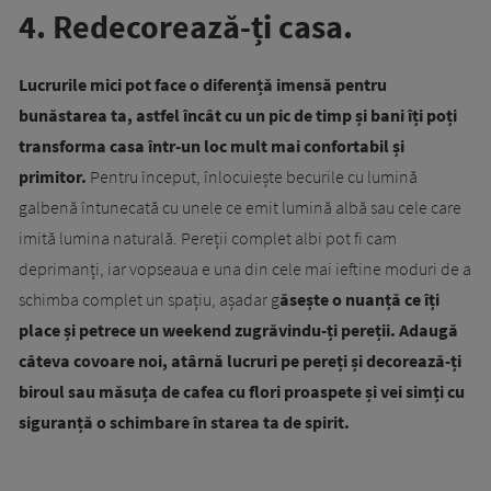
4. Redecorează-ți casa.
Lucrurile mici pot face o diferență imensă pentru
bunăstarea ta, astfel încât cu un pic de timp și bani îți poți
transforma casa într-un loc mult mai confortabil și
primitor.
Pentru început, înlocuiește becurile cu lumină
galbenă întunecată cu unele ce emit lumină albă sau cele care
imită lumina naturală. Pereții complet albi pot fi cam
deprimanți, iar vopseaua e una din cele mai ieftine moduri de a
schimba complet un spațiu, așadar g
ăsește o nuanță ce îți
place și petrece un weekend zugrăvindu-ți pereții.
Adaugă
câteva covoare noi, atârnă lucruri pe pereți și decorează-ți
biroul sau măsuța de cafea cu flori proaspete și vei simți cu
siguranță o schimbare în starea ta de spirit.