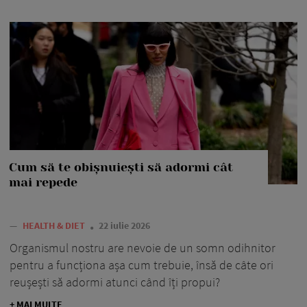
Cum să te obișnuiești să adormi cât
mai repede
—
HEALTH & DIET
22 iulie 2026
Organismul nostru are nevoie de un somn odihnitor
pentru a funcționa așa cum trebuie, însă de câte ori
reușești să adormi atunci când îți propui?
+ MAI MULTE