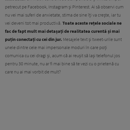
petrecut pe Facebook, Instagram și Pinterest. Ai să observi cum
nu vei mai suferi de anxietate, stima de sine îți va crește, iar tu
vei deveni tot mai productivă.
Toate aceste rețele sociale ne
fac de fapt mult mai detașați de realitatea curentă și mai
puțin conectați cu cei din jur.
Mesajele text și tweet-urile sunt
unele dintre cele mai impersonale moduri în care poți
comunica cu cei dragi și, acum că ai reușit să lași telefonul jos
pentru 30 minute, nu ar fi mai bine să te vezi cu o prietenă cu
care nu ai mai vorbit de mult?