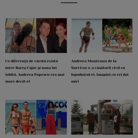
Ce diferență de vârstă există
Andreea Munteanu de la
între Rareș Cojoc și noua lui
Survivor s-a căsătorit civil cu
iubită. Andreea Popescu era mai
logodnicul ei. Imagini cu cei doi
mare decât el
miri