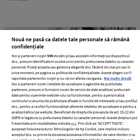
Nouă ne pasă ca datele tale personale să rămână
confidențiale
Noi și partenerii noștri
594
stocăm și/sau accesăm informații pe dispozitivul
dvs., precum identificatorii cookie unici pentru prelucrarea datelor cu caracter
personal. Puteți accepta sau gestiona alegerile dvs. făcând clic mai jos sau în
orice moment, pe pagina cu politica de confidențialitate. Aceste alegeri vor fi
raportate partenerilor noștri și nu vă vor afecta navigarea.
Mai multe detalii
Noi si partenerii nostri (retelele de socializare si agentiile de publicitate
partenere, precum si furnizorii nostri de servicii de date analitice) prelucram
10 lucruri pe care le au în comun dietele
date pentru a permite website-ului sa functioneze, pentru a personaliza
care chiar dau rezultate
continutul si anunturile publicitare afisate in functie de interesele si/sau profilul
dvs., pentru a va oferi functionalitati aferente retelelor de socializare si pentru a
—
HEALTH & DIET
22 iulie 2026
analiza traficul pe website. Beneficiati de drepturile prevazute de art. 15-22 din
GDPR in legatura cu prelucrarea datelor cu caracter personal. Aceste drepturi pot
Atunci când vine vorba despre diete, există foarte multe
fi exercitate prin modalitatea indicata
aici
. Prin click pe “ACCEPT TOATE”,
idei conflictuale în ceea ce privește alegerile produselor
acceptati folosirea tuturor Tehnologiilor de tip Cookie, care implica inclusiv
acceptul dvs. cu privire la stocarea/accesarea informatiilor de catre Vendor-ii cu
ori care este cea mai bună soluție de a pierde în