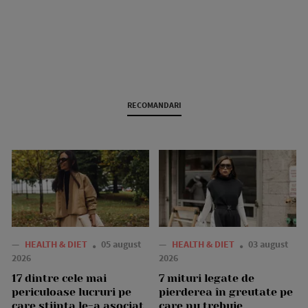
RECOMANDARI
—
HEALTH & DIET
05 august
—
HEALTH & DIET
03 august
2026
2026
17 dintre cele mai
7 mituri legate de
periculoase lucruri pe
pierderea în greutate pe
care știința le-a asociat
care nu trebuie