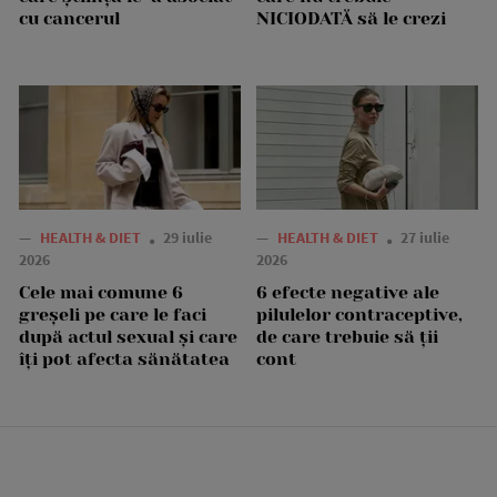
cu cancerul
NICIODATĂ să le crezi
—
HEALTH & DIET
29 iulie
—
HEALTH & DIET
27 iulie
2026
2026
Cele mai comune 6
6 efecte negative ale
greșeli pe care le faci
pilulelor contraceptive,
după actul sexual și care
de care trebuie să ții
îți pot afecta sănătatea
cont