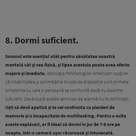
8. Dormi suficient
.
Somnul este esențial atât pentru sănătatea noastră
mentală cât și cea fizică, și lipsa acestuia poate avea efecte
majore și imediate.
Asociația Pshihologilor Americani susține
că iritabilitatea și schimbările bruște de dispoziție sunt primele
simptome cu care o persoană se confruntă dacă nu doarme
suficient. Dacă după aceste semnale de alarmă nu te odihnești,
riști să devii apatică și te vei confrunta cu pierderi de
memorie și o incapacitate de multitasking.
Pentru a evita
aceste neplăceri, ar fi ideal să dormi în jur de 7-8 ore pe
noapte, într-o cameră ușor răcoroasă și întunecată.