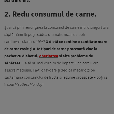
seară în urmă.
2. Redu consumul de carne.
Știai că prin renunțarea la consumul de carne într-o singură zi a
săptămânii îți poți scădea dramatic riscul de boli
cardiovasculare cu 19%?
O dietă ce conține o cantitate mare
de carne roșie și alte tipuri de carne procesată vine la
pachet cu diabetul,
obezitatea
și alte probleme de
sănătate.
Ca să nu mai vorbim de impactul pe care îl are
asupra mediului. Fă-ți o favoare și dedică măcar o zi pe
săptămână consumului de fructe și legume proaspete – poți să
îi spui
Meatless Monday
!