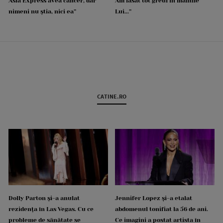
Asia Express avea cancer, dar
Am lăsat tot greul în mâinile
nimeni nu știa, nici ea”
Lui...”
CATINE.RO
Dolly Parton și-a anulat
Jennifer Lopez și-a etalat
rezidența în Las Vegas. Cu ce
abdomenul tonifiat la 56 de ani.
probleme de sănătate se
Ce imagini a postat artista în