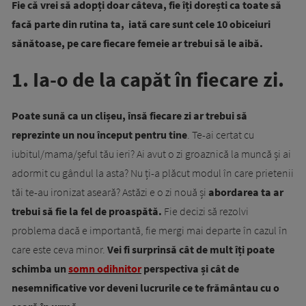
Fie că vrei să adopți doar câteva, fie îți dorești ca toate să
facă parte din rutina ta, iată care sunt cele 10 obiceiuri
sănătoase, pe care fiecare femeie ar trebui să le aibă.
1. Ia-o de la capăt în fiecare zi.
Poate sună ca un clișeu, însă fiecare zi ar trebui să
reprezinte un nou început pentru tine
. Te-ai certat cu
iubitul/mama/șeful tău ieri? Ai avut o zi groaznică la muncă și ai
adormit cu gândul la asta? Nu ți-a plăcut modul în care prietenii
tăi te-au ironizat aseară? Astăzi e o zi nouă și
abordarea ta ar
trebui să fie la fel de proaspătă.
Fie decizi să rezolvi
problema dacă e importantă, fie mergi mai departe în cazul în
care este ceva minor.
Vei fi surprinsă cât de mult îți poate
schimba un
somn odihnitor
perspectiva și cât de
nesemnificative vor deveni lucrurile ce te frământau cu o