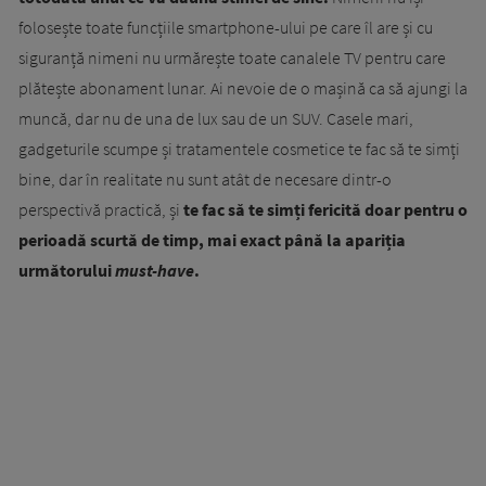
folosește toate funcțiile smartphone-ului pe care îl are și cu
siguranță nimeni nu urmărește toate canalele TV pentru care
plătește abonament lunar. Ai nevoie de o mașină ca să ajungi la
muncă, dar nu de una de lux sau de un SUV. Casele mari,
gadgeturile scumpe și tratamentele cosmetice te fac să te simți
bine, dar în realitate nu sunt atât de necesare dintr-o
perspectivă practică, și
te fac să te simți fericită doar pentru o
perioadă scurtă de timp, mai exact până la apariția
următorului
must-have
.