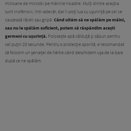
milioane de microbi pe mâinile noastre. Mulți dintre aceștia
sunt inofensivi, într-adevăr, dar îi poți lua cu ușurință pe cei ce
cauzează răceli sau gripă.
Când uităm să ne spălăm pe mâini,
sau nu le spălăm suficient, putem să răspândim acești
germeni cu ușurință.
Folosește apă călduță și săpun pentru
cel puțin 20 secunde. Pentru o protecție sporită, e recomandat
să folosim un șervețel de hârtie când deschidem ușa de la baie
după ce ne spălăm.