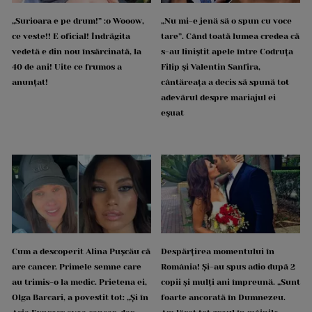
„Surioara e pe drum!” :o Wooow,
„Nu mi-e jenă să o spun cu voce
ce veste!! E oficial! Îndrăgita
tare”. Când toată lumea credea că
vedetă e din nou însărcinată, la
s-au liniștit apele între Codruța
40 de ani! Uite ce frumos a
Filip și Valentin Sanfira,
anunțat!
cântăreața a decis să spună tot
adevărul despre mariajul ei
eșuat
Cum a descoperit Alina Pușcău că
Despărțirea momentului în
are cancer. Primele semne care
România! Și-au spus adio după 2
au trimis-o la medic. Prietena ei,
copii și mulți ani împreună. „Sunt
Olga Barcari, a povestit tot: „Și în
foarte ancorată în Dumnezeu.