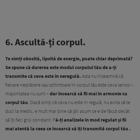
6. Ascultă-ți corpul.
Te simți obosită, lipsită de energie, poate chiar deprimată?
Se spune că durerea este modul corpului tău de a-ți
transmite că ceva este în neregulă.
Asta nu înseamnă că
fiecare neplăcere sau schimbare în corpul tău este ceva serios –
majoritatea nu sunt –
dar încearcă să fii mai în armonie cu
corpul tău
. Dacă simți că ceva nu este în regulă, nu evita să te
duci la medic, e mult mai bine să știi acum ce e de făcut decât
să îți faci griji constant. F
ă-ți analizele în mod regulat și fii
mai atentă la ceea ce încearcă să îți transmită corpul tău .