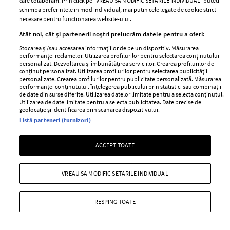
care colaboram. Prin click pe “VREAU SA MODIFIC SETARILE INDIVIDUAL” puteti
greutate.
schimba preferintele in mod individual, mai putin cele legate de cookie strict
necesare pentru functionarea website-ului.
+ MAI MULTE
Atât noi, cât și partenerii noștri prelucrăm datele pentru a oferi:
Stocarea și/sau accesarea informațiilor de pe un dispozitiv. Măsurarea
performanței reclamelor. Utilizarea profilurilor pentru selectarea conținutului
personalizat. Dezvoltarea și îmbunătățirea serviciilor. Crearea profilurilor de
conținut personalizat. Utilizarea profilurilor pentru selectarea publicității
personalizate. Crearea profilurilor pentru publicitate personalizată. Măsurarea
performanței conținutului. Înțelegerea publicului prin statistici sau combinații
de date din surse diferite. Utilizarea datelor limitate pentru a selecta conținutul.
Utilizarea de date limitate pentru a selecta publicitatea. Date precise de
geolocație și identificarea prin scanarea dispozitivului.
Listă parteneri (furnizori)
ACCEPT TOATE
VREAU SA MODIFIC SETARILE INDIVIDUAL
10 moduri simple prin care îți poți
detoxifia organismul în fiecare zi
RESPING TOATE
—
HEALTH & DIET
22 iulie 2026
Probabil când te gândești la detoxifiere te gândești