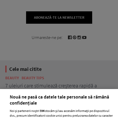
ABONEAZĂ-TE LA NEWSLETTER
Urmareste-ne pe:
Cele mai citite
BEAUTY
BEAUTY TIPS
BE
țe
7 uleiuri care stimulează creșterea rapidă a
Ce
părului
de
Nouă ne pasă ca datele tale personale să rămână
confidențiale
Noi și partenerii noștri
594
stocăm și/sau accesăm informații pe dispozitivul
dvs., precum identificatorii cookie unici pentru prelucrarea datelor cu caracter