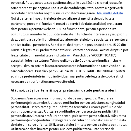
personal. Puteți accepta sau gestiona alegerile dvs. făcând clic mai jos sau în
orice moment, pe pagina cu politica de confidențialitate. Aceste alegeri vor fi
raportate partenerilor noștri și nu vă vor afecta navigarea.
Mai multe detalii
Noi si partenerii nostri (retelele de socializare si agentiile de publicitate
partenere, precum si furnizorii nostri de servicii de date analitice) prelucram
ELLE Style Awards
Termeni si conditii
date pentru a permite website-ului sa functioneze, pentru a personaliza
2024
continutul si anunturile publicitare afisate in functie de interesele si/sau profilul
Politica de
dvs., pentru a va oferi functionalitati aferente retelelor de socializare si pentru a
Despre ELLE
confidențialitate
analiza traficul pe website. Beneficiati de drepturile prevazute de art. 15-22 din
Romania
GDPR in legatura cu prelucrarea datelor cu caracter personal. Aceste drepturi pot
Politica de cookies
fi exercitate prin modalitatea indicata
aici
. Prin click pe “ACCEPT TOATE”,
Contact
Publicitate
acceptati folosirea tuturor Tehnologiilor de tip Cookie, care implica inclusiv
acceptul dvs. cu privire la stocarea/accesarea informatiilor de catre Vendor-ii cu
Abonamente
care colaboram. Prin click pe “VREAU SA MODIFIC SETARILE INDIVIDUAL” puteti
schimba preferintele in mod individual, mai putin cele legate de cookie strict
necesare pentru functionarea website-ului.
Stiri
Libertatea pentru
Atât noi, cât și partenerii noștri prelucrăm datele pentru a oferi:
femei
GSP
Stocarea și/sau accesarea informațiilor de pe un dispozitiv. Măsurarea
Viva
performanței reclamelor. Utilizarea profilurilor pentru selectarea conținutului
Unica
personalizat. Dezvoltarea și îmbunătățirea serviciilor. Crearea profilurilor de
Avantaje
conținut personalizat. Utilizarea profilurilor pentru selectarea publicității
Baby
personalizate. Crearea profilurilor pentru publicitate personalizată. Măsurarea
Retete practice
performanței conținutului. Înțelegerea publicului prin statistici sau combinații
Retete
de date din surse diferite. Utilizarea datelor limitate pentru a selecta conținutul.
Utilizarea de date limitate pentru a selecta publicitatea. Date precise de