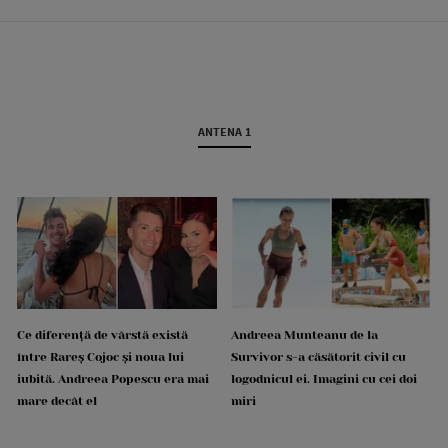
ANTENA 1
Ce diferență de vârstă există
Andreea Munteanu de la
între Rareș Cojoc și noua lui
Survivor s-a căsătorit civil cu
iubită. Andreea Popescu era mai
logodnicul ei. Imagini cu cei doi
mare decât el
miri