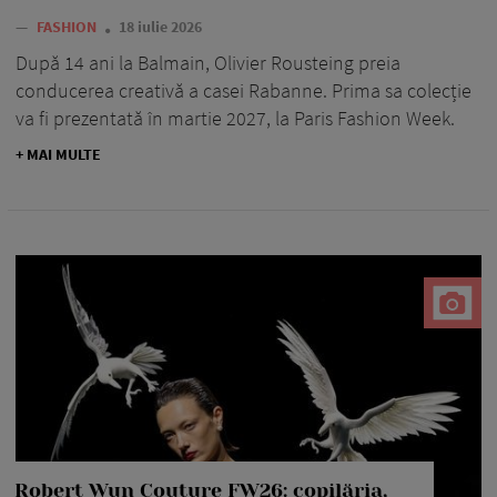
—
FASHION
18 iulie 2026
După 14 ani la Balmain, Olivier Rousteing preia
conducerea creativă a casei Rabanne. Prima sa colecție
va fi prezentată în martie 2027, la Paris Fashion Week.
+ MAI MULTE
Robert Wun Couture FW26: copilăria,