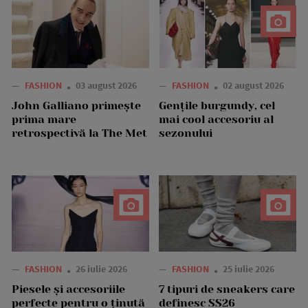
—
FASHION
03 august 2026
—
FASHION
02 august 2026
John Galliano primește
Gențile burgundy, cel
prima mare
mai cool accesoriu al
retrospectivă la The Met
sezonului
—
FASHION
26 iulie 2026
—
FASHION
25 iulie 2026
Piesele și accesoriile
7 tipuri de sneakers care
perfecte pentru o ținută
definesc SS26