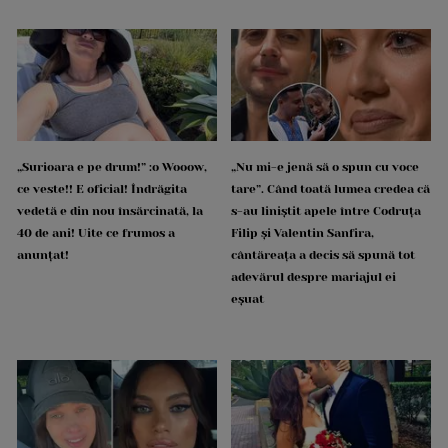
„Surioara e pe drum!” :o Wooow,
„Nu mi-e jenă să o spun cu voce
ce veste!! E oficial! Îndrăgita
tare”. Când toată lumea credea că
vedetă e din nou însărcinată, la
s-au liniștit apele între Codruța
40 de ani! Uite ce frumos a
Filip și Valentin Sanfira,
anunțat!
cântăreața a decis să spună tot
adevărul despre mariajul ei
eșuat