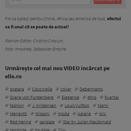
Fie ca optezi pentru China, Africa sau America de Sud,
efectul
va fi unul cit se poate de actual!
Fashion Editor: Cristina Craciun;
Foto: Imaxtree, Sebastian Enache
Urmăreşte cel mai nou VIDEO incărcat pe
elle.ro
bratara
Coccinelle
colier
Debenhams
Diane von Furstenberg
Elegance
etno
Evantai
fashion
J. Kristensen
Louis Vuitton
Marni
Mengotti
Missoni
moda
palarie
plic
Red Hering
sandale
Star by Julien Macdonald
tendinte
You&Me
Ziio