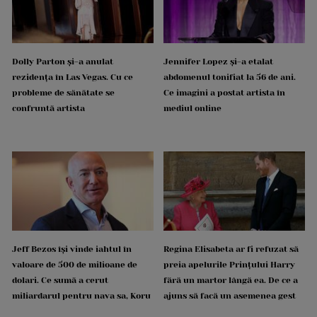
Dolly Parton și-a anulat
Jennifer Lopez și-a etalat
rezidența în Las Vegas. Cu ce
abdomenul tonifiat la 56 de ani.
probleme de sănătate se
Ce imagini a postat artista în
confruntă artista
mediul online
Jeff Bezos își vinde iahtul în
Regina Elisabeta ar fi refuzat să
valoare de 500 de milioane de
preia apelurile Prințului Harry
dolari. Ce sumă a cerut
fără un martor lângă ea. De ce a
miliardarul pentru nava sa, Koru
ajuns să facă un asemenea gest