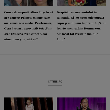
Cum a descoperit Alina Pușcău că
Despărțirea momentului în
are cancer. Primele semne care
România! Și-au spus adio după 2
au trimis-o la medic. Prietena ei,
copii și mulți ani împreună. „Sunt
Olga Barcari, a povestit tot: „Și în
foarte ancorată în Dumnezeu.
Asia Express avea cancer, dar
Am lăsat tot greul în mâinile
nimeni nu știa, nici ea”
Lui...”
CATINE.RO