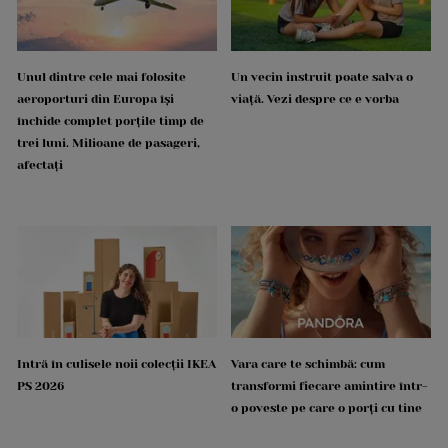
Unul dintre cele mai folosite
Un vecin instruit poate salva o
aeroporturi din Europa își
viață. Vezi despre ce e vorba
închide complet porțile timp de
trei luni. Milioane de pasageri,
afectați
Intră în culisele noii colecții IKEA
Vara care te schimbă: cum
PS 2026
transformi fiecare amintire într-
o poveste pe care o porți cu tine