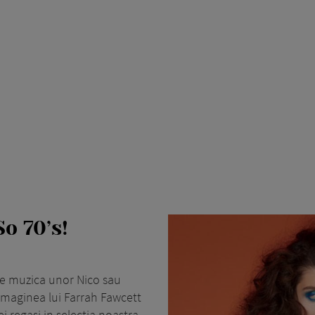
So 70’s!
de muzica unor Nico sau
 imaginea lui Farrah Fawcett
ei regasi in selectia noastra,