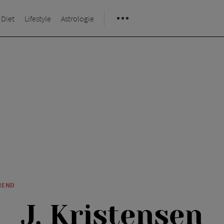
 Diet
Lifestyle
Astrologie
REND
J. Kristensen