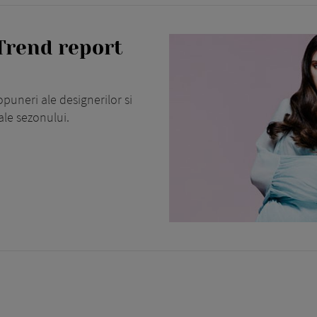
 Trend report
opuneri ale designerilor si
ale sezonului.