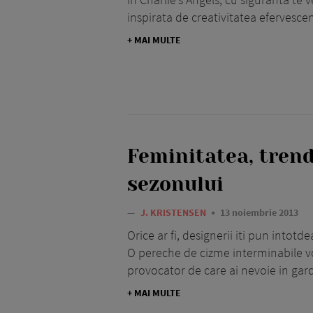
inspirata de creativitatea efervescen
+ MAI MULTE
Feminitatea, trend
sezonului
—
J. KRISTENSEN
13 noiembrie 2013
Orice ar fi, designerii iti pun intot
O pereche de cizme interminabile vo
provocator de care ai nevoie in gar
+ MAI MULTE