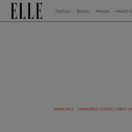
Fashion
Beauty
People
Health &
HOMEPAGE
/
HOMEPAGE SLIDER
/
FIRST T