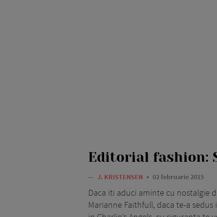
Editorial fashion: 
—
J. KRISTENSEN
02 februarie 2015
Daca iti aduci aminte cu nostalgie 
Marianne Faithfull, daca te-a sedus
in Charlie’s Angels, cu siguranta te v