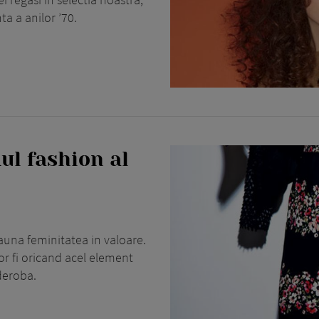
ta a anilor ’70.
ul fashion al
deauna feminitatea in valoare.
r fi oricand acel element
deroba.