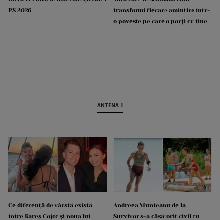
PS 2026
transformi fiecare amintire într-
o poveste pe care o porți cu tine
ANTENA 1
Ce diferență de vârstă există
Andreea Munteanu de la
între Rareș Cojoc și noua lui
Survivor s-a căsătorit civil cu