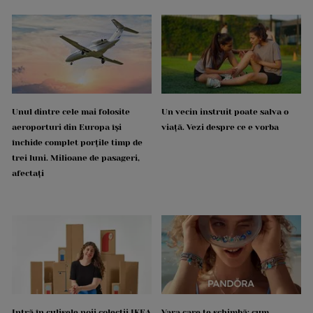
Unul dintre cele mai folosite
Un vecin instruit poate salva o
aeroporturi din Europa își
viață. Vezi despre ce e vorba
închide complet porțile timp de
trei luni. Milioane de pasageri,
afectați
Intră în culisele noii colecții IKEA
Vara care te schimbă: cum