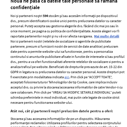
Nouă ne pasă ca datele tale personale să rămână
confidențiale
Noi și partenerii noștri
594
stocăm și/sau accesăm informații pe dispozitivul
dvs., precum identificatorii cookie unici pentru prelucrarea datelor cu caracter
personal. Puteți accepta sau gestiona alegerile dvs. făcând clic mai jos sau în
orice moment, pe pagina cu politica de confidențialitate. Aceste alegeri vor fi
raportate partenerilor noștri și nu vă vor afecta navigarea.
Mai multe detalii
Noi si partenerii nostri (retelele de socializare si agentiile de publicitate
partenere, precum si furnizorii nostri de servicii de date analitice) prelucram
ELLE Style Awards
Termeni si conditii
date pentru a permite website-ului sa functioneze, pentru a personaliza
2024
continutul si anunturile publicitare afisate in functie de interesele si/sau profilul
Politica de
dvs., pentru a va oferi functionalitati aferente retelelor de socializare si pentru a
Despre ELLE
confidențialitate
analiza traficul pe website. Beneficiati de drepturile prevazute de art. 15-22 din
Romania
GDPR in legatura cu prelucrarea datelor cu caracter personal. Aceste drepturi pot
Politica de cookies
fi exercitate prin modalitatea indicata
aici
. Prin click pe “ACCEPT TOATE”,
Contact
Publicitate
acceptati folosirea tuturor Tehnologiilor de tip Cookie, care implica inclusiv
acceptul dvs. cu privire la stocarea/accesarea informatiilor de catre Vendor-ii cu
Abonamente
care colaboram. Prin click pe “VREAU SA MODIFIC SETARILE INDIVIDUAL” puteti
schimba preferintele in mod individual, mai putin cele legate de cookie strict
necesare pentru functionarea website-ului.
Stiri
Libertatea pentru
Atât noi, cât și partenerii noștri prelucrăm datele pentru a oferi:
femei
GSP
Stocarea și/sau accesarea informațiilor de pe un dispozitiv. Măsurarea
Viva
performanței reclamelor. Utilizarea profilurilor pentru selectarea conținutului
Unica