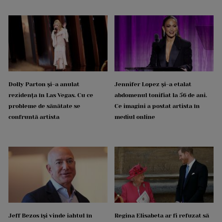
Dolly Parton și-a anulat
Jennifer Lopez și-a etalat
rezidența în Las Vegas. Cu ce
abdomenul tonifiat la 56 de ani.
probleme de sănătate se
Ce imagini a postat artista în
confruntă artista
mediul online
Jeff Bezos își vinde iahtul în
Regina Elisabeta ar fi refuzat să