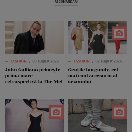
RECOMANDARI
—
FASHION
03 august 2026
—
FASHION
02 august 2026
John Galliano primește
Gențile burgundy, cel
prima mare
mai cool accesoriu al
retrospectivă la The Met
sezonului