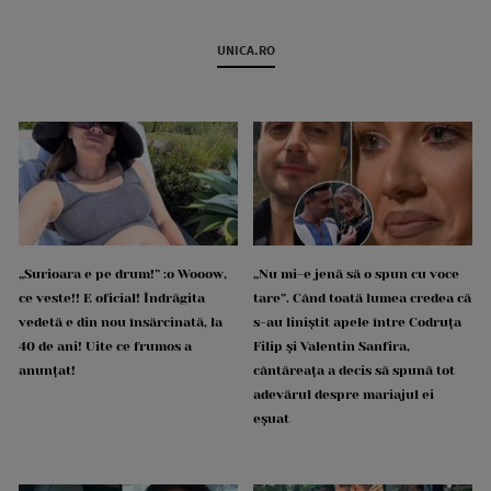
UNICA.RO
„Surioara e pe drum!” :o Wooow,
„Nu mi-e jenă să o spun cu voce
ce veste!! E oficial! Îndrăgita
tare”. Când toată lumea credea că
vedetă e din nou însărcinată, la
s-au liniștit apele între Codruța
40 de ani! Uite ce frumos a
Filip și Valentin Sanfira,
anunțat!
cântăreața a decis să spună tot
adevărul despre mariajul ei
eșuat