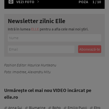
VEZI FOTO
POZA
1 / 10
Newsletter zilnic Elle
Intră în lumea
ELLE
pentru a afla cele mai noi știri.
Fashion Editor: Maurice Munteanu
Foto: Imaxtree, Alexandru Mitu
Urmăreşte cel mai nou VIDEO incărcat pe
elle.ro
Anna Sui
Blumarine
Boho
Emilio Pucci
Etro