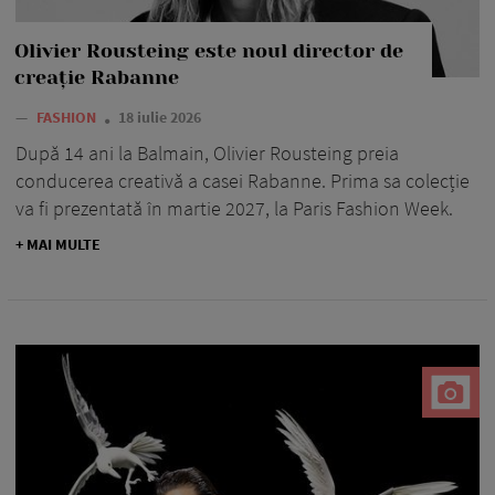
Olivier Rousteing este noul director de
creație Rabanne
—
FASHION
18 iulie 2026
După 14 ani la Balmain, Olivier Rousteing preia
conducerea creativă a casei Rabanne. Prima sa colecție
va fi prezentată în martie 2027, la Paris Fashion Week.
+ MAI MULTE