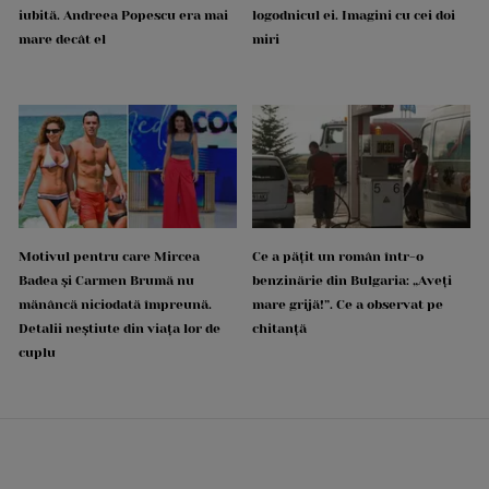
iubită. Andreea Popescu era mai
logodnicul ei. Imagini cu cei doi
mare decât el
miri
Motivul pentru care Mircea
Ce a pățit un român într-o
Badea și Carmen Brumă nu
benzinărie din Bulgaria: „Aveți
mănâncă niciodată împreună.
mare grijă!”. Ce a observat pe
Detalii neștiute din viața lor de
chitanță
cuplu