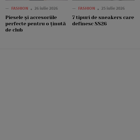
—
FASHION
26 iulie 2026
—
FASHION
25 iulie 2026
Piesele și accesoriile
7 tipuri de sneakers care
perfecte pentru o ținută
definesc SS26
de club