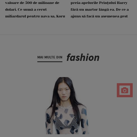
valoare de 500 de milioane de
preia apelurile Prințului Harry
dolari. Ce sumă a cerut
fără un martor lângă ea. De ce a
miliardarul pentru nava sa, Koru
ajuns să facă un asemenea gest
fashion
MAI MULTE DIN