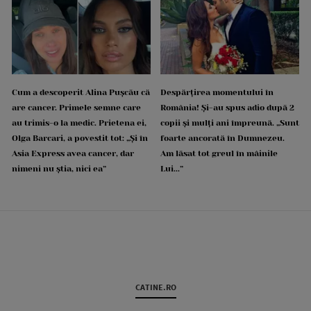
Cum a descoperit Alina Pușcău că
Despărțirea momentului în
are cancer. Primele semne care
România! Și-au spus adio după 2
au trimis-o la medic. Prietena ei,
copii și mulți ani împreună. „Sunt
Olga Barcari, a povestit tot: „Și în
foarte ancorată în Dumnezeu.
Asia Express avea cancer, dar
Am lăsat tot greul în mâinile
nimeni nu știa, nici ea”
Lui...”
CATINE.RO