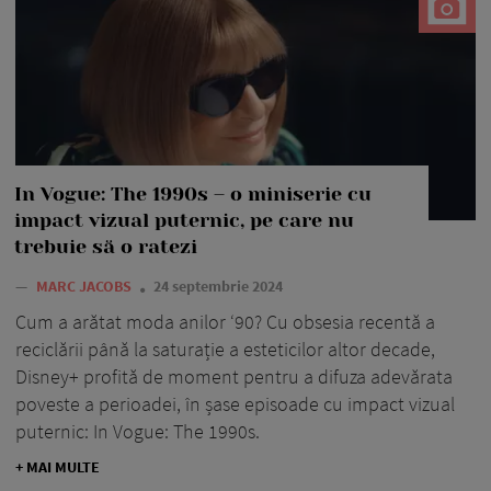
In Vogue: The 1990s – o miniserie cu
impact vizual puternic, pe care nu
trebuie să o ratezi
—
MARC JACOBS
24 septembrie 2024
Cum a arătat moda anilor ‘90? Cu obsesia recentă a
reciclării până la saturație a esteticilor altor decade,
Disney+ profită de moment pentru a difuza adevărata
poveste a perioadei, în șase episoade cu impact vizual
puternic: In Vogue: The 1990s.
+ MAI MULTE