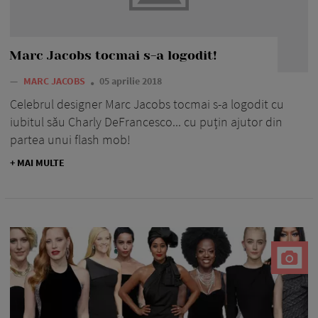
Marc Jacobs tocmai s-a logodit!
—
MARC JACOBS
05 aprilie 2018
Celebrul designer Marc Jacobs tocmai s-a logodit cu
iubitul său Charly DeFrancesco... cu puțin ajutor din
partea unui flash mob!
+ MAI MULTE