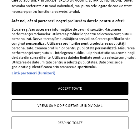
care colaboram. Prin click pe “VREAU SA MODIFIC SETARILE INDIVIDUAL” puteti
schimba preferintele in mod individual, mai putin cele legate de cookie strict
necesare pentru functionarea website-ului.
Atât noi, cât și partenerii noștri prelucrăm datele pentru a oferi:
Stocarea și/sau accesarea informațiilor de pe un dispozitiv. Măsurarea
performanței reclamelor. Utilizarea profilurilor pentru selectarea conținutului
personalizat. Dezvoltarea și îmbunătățirea serviciilor. Crearea profilurilor de
conținut personalizat. Utilizarea profilurilor pentru selectarea publicității
Top 13 cele mai reprezentative tinute de
personalizate. Crearea profilurilor pentru publicitate personalizată. Măsurarea
la New York Fashion Week, partea a II-a
performanței conținutului. Înțelegerea publicului prin statistici sau combinații
de date din surse diferite. Utilizarea datelor limitate pentru a selecta conținutul.
Utilizarea de date limitate pentru a selecta publicitatea. Date precise de
—
MARC JACOBS
16 septembrie 2016
geolocație și identificarea prin scanarea dispozitivului.
Cum tocmai s-a incheiat New York Fashion Week, a venit
Listă parteneri (furnizori)
timpul pentru partea a doua a rezumatului ELLE al celor
mai reprezentative tinute prezentate in prima etapa a
ACCEPT TOATE
maratonului colectiilor pentru sezonul primvara-vara
2017!
VREAU SA MODIFIC SETARILE INDIVIDUAL
+ MAI MULTE
RESPING TOATE