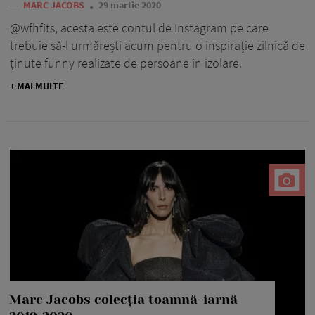
—
MARC JACOBS
29 martie 2020
@wfhfits, acesta este contul de Instagram pe care
trebuie să-l urmărești acum pentru o inspirație zilnică de
ținute funny realizate de persoane în izolare.
+ MAI MULTE
Marc Jacobs colecția toamnă-iarnă