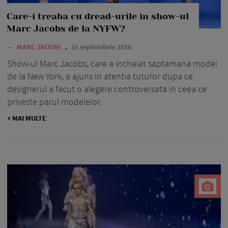
Care-i treaba cu dread-urile in show-ul
Marc Jacobs de la NYFW?
—
MARC JACOBS
16 septembrie 2016
Show-ul Marc Jacobs, care a incheiat saptamana modei
de la New York, a ajuns in atentia tuturor dupa ce
designerul a facut o alegere controversata in ceea ce
priveste parul modelelor.
+ MAI MULTE