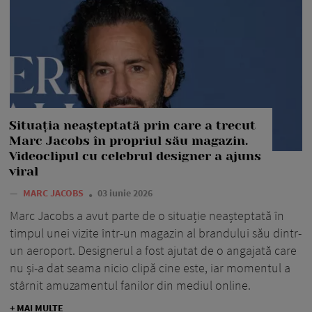
Situația neașteptată prin care a trecut
Marc Jacobs în propriul său magazin.
Videoclipul cu celebrul designer a ajuns
viral
—
MARC JACOBS
03 iunie 2026
Marc Jacobs a avut parte de o situație neașteptată în
timpul unei vizite într-un magazin al brandului său dintr-
un aeroport. Designerul a fost ajutat de o angajată care
nu și-a dat seama nicio clipă cine este, iar momentul a
stârnit amuzamentul fanilor din mediul online.
+ MAI MULTE