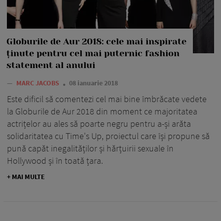
Globurile de Aur 2018: cele mai inspirate
ținute pentru cel mai puternic fashion
statement al anului
—
MARC JACOBS
08 ianuarie 2018
Este dificil să comentezi cel mai bine îmbrăcate vedete
la Globurile de Aur 2018 din moment ce majoritatea
actrițelor au ales să poarte negru pentru a-și arăta
solidaritatea cu Time's Up, proiectul care își propune să
pună capăt inegalităților și hărțuirii sexuale în
Hollywood și în toată țara.
+ MAI MULTE