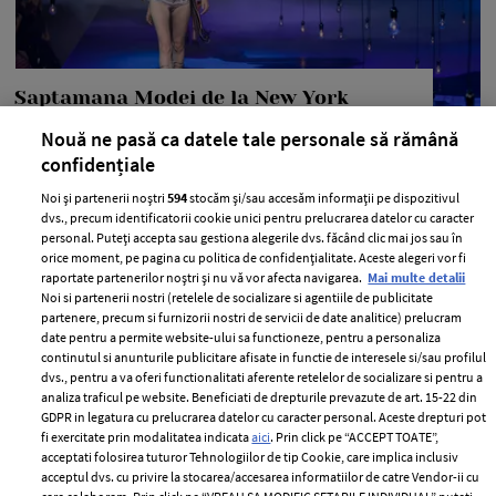
Saptamana Modei de la New York
toamna 2016 – Jurnal de Moda (VI)
Nouă ne pasă ca datele tale personale să rămână
confidențiale
—
MARC JACOBS
16 septembrie 2016
In ultima zi a Saptamanii Modei la New York, printre
Noi și partenerii noștri
594
stocăm și/sau accesăm informații pe dispozitivul
dvs., precum identificatorii cookie unici pentru prelucrarea datelor cu caracter
designerii care si-au prezentat propunerile pentru
personal. Puteți accepta sau gestiona alegerile dvs. făcând clic mai jos sau în
sezonul de primavara vara 2017, au fost: Marc Jacobs,
orice moment, pe pagina cu politica de confidențialitate. Aceste alegeri vor fi
raportate partenerilor noștri și nu vă vor afecta navigarea.
Mai multe detalii
Assembly, Marcel Ostertag si Yigal Azrouel.
Noi si partenerii nostri (retelele de socializare si agentiile de publicitate
+ MAI MULTE
partenere, precum si furnizorii nostri de servicii de date analitice) prelucram
date pentru a permite website-ului sa functioneze, pentru a personaliza
continutul si anunturile publicitare afisate in functie de interesele si/sau profilul
dvs., pentru a va oferi functionalitati aferente retelelor de socializare si pentru a
analiza traficul pe website. Beneficiati de drepturile prevazute de art. 15-22 din
GDPR in legatura cu prelucrarea datelor cu caracter personal. Aceste drepturi pot
fi exercitate prin modalitatea indicata
aici
. Prin click pe “ACCEPT TOATE”,
acceptati folosirea tuturor Tehnologiilor de tip Cookie, care implica inclusiv
acceptul dvs. cu privire la stocarea/accesarea informatiilor de catre Vendor-ii cu