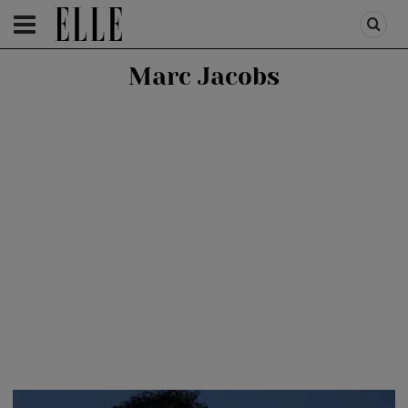
HOMEPAGE
/
PEOPLE
/
STIRI VEDETE
Marc Jacobs