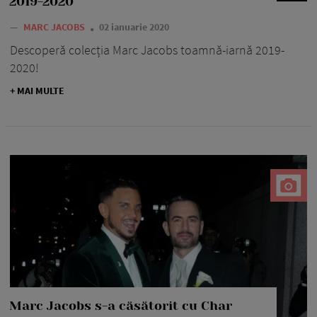
2019-2020
—
MARC JACOBS
02 ianuarie 2020
Descoperă colecția Marc Jacobs toamnă-iarnă 2019-
2020!
+ MAI MULTE
Marc Jacobs s-a căsătorit cu Char