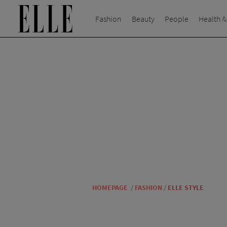
Fashion
Beauty
People
Health &
HOMEPAGE
/
FASHION
/
ELLE STYLE