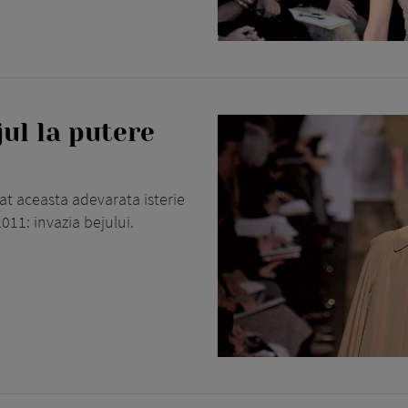
ul la putere
at aceasta adeva­rata isterie
11: inva­zia bejului.