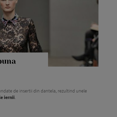
 buna
undate de insertii din dantela, rezultind unele
e iernii
.