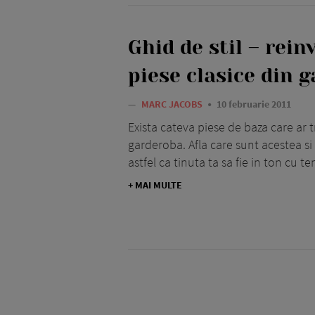
Ghid de stil – rein
piese clasice din 
—
MARC JACOBS
10 februarie 2011
Exista cateva piese de baza care ar tr
garderoba. Afla care sunt acestea si
astfel ca tinuta ta sa fie in ton cu t
+ MAI MULTE