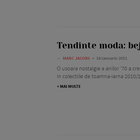
Tendinte moda: bej
—
MARC JACOBS
18 ianuarie 2011
O usoara nostalgie a anilor ‘70 a cre
in colectiile de toamna-iarna 2010/20
+ MAI MULTE