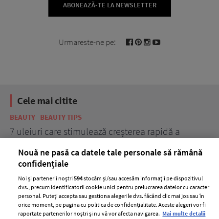
ABONEAZĂ-TE LA NEWSLETTER
Urmareste-ne pe:
Cele mai citite
BEAUTY
BEAUTY TIPS
BE
țe
7 uleiuri care stimulează creșterea rapidă a
Ce
părului
de
Nouă ne pasă ca datele tale personale să rămână
confidențiale
Noi și partenerii noștri
594
stocăm și/sau accesăm informații pe dispozitivul
dvs., precum identificatorii cookie unici pentru prelucrarea datelor cu caracter
personal. Puteți accepta sau gestiona alegerile dvs. făcând clic mai jos sau în
orice moment, pe pagina cu politica de confidențialitate. Aceste alegeri vor fi
raportate partenerilor noștri și nu vă vor afecta navigarea.
Mai multe detalii