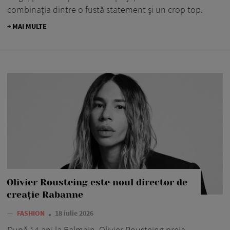
combinația dintre o fustă statement și un crop top.
+ MAI MULTE
Olivier Rousteing este noul director de
creație Rabanne
—
FASHION
18 iulie 2026
După 14 ani la Balmain, Olivier Rousteing preia