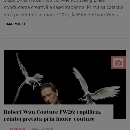
conducerea creativă a casei Rabanne. Prima sa colecție
va fi prezentată în martie 2027, la Paris Fashion Week.
+ MAI MULTE
Robert Wun Couture FW26: copilăria,
reinterpretată prin haute-couture
—
FASHION
18 iulie 2026