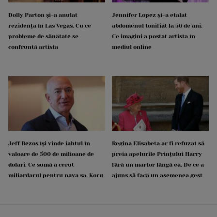
Dolly Parton și-a anulat
Jennifer Lopez și-a etalat
rezidența în Las Vegas. Cu ce
abdomenul tonifiat la 56 de ani.
probleme de sănătate se
Ce imagini a postat artista în
confruntă artista
mediul online
Jeff Bezos își vinde iahtul în
Regina Elisabeta ar fi refuzat să
valoare de 500 de milioane de
preia apelurile Prințului Harry
dolari. Ce sumă a cerut
fără un martor lângă ea. De ce a
miliardarul pentru nava sa, Koru
ajuns să facă un asemenea gest