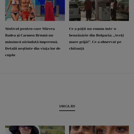
Motivul pentru care Mircea
Ce a pățit un român într-o
Badea și Carmen Brumă nu
benzinărie din Bulgaria: „Aveți
mănâncă niciodată împreună.
mare grijă!”. Ce a observat pe
Detalii neștiute din viața lor de
chitanță
cuplu
UNICA.RO