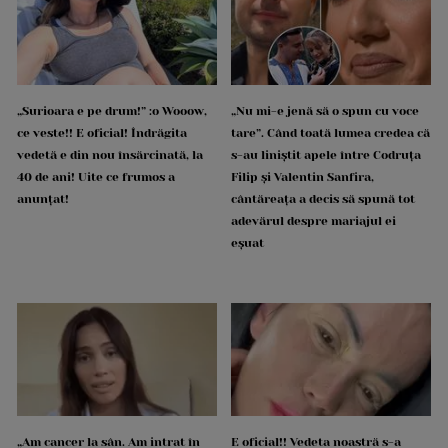
„Surioara e pe drum!” :o Wooow,
„Nu mi-e jenă să o spun cu voce
ce veste!! E oficial! Îndrăgita
tare”. Când toată lumea credea că
vedetă e din nou însărcinată, la
s-au liniștit apele între Codruța
40 de ani! Uite ce frumos a
Filip și Valentin Sanfira,
anunțat!
cântăreața a decis să spună tot
adevărul despre mariajul ei
eșuat
„Am cancer la sân. Am intrat în
E oficial!! Vedeta noastră s-a