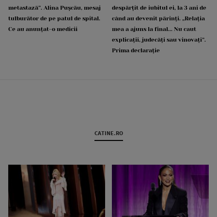
metastază”. Alina Pușcău, mesaj
despărțit de iubitul ei, la 3 ani de
tulburător de pe patul de spital.
când au devenit părinți. „Relația
Ce au anunțat-o medicii
mea a ajuns la final... Nu caut
explicații, judecăți sau vinovați”.
Prima declarație
CATINE.RO