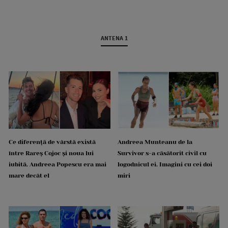
ANTENA 1
Ce diferență de vârstă există
Andreea Munteanu de la
între Rareș Cojoc și noua lui
Survivor s-a căsătorit civil cu
iubită. Andreea Popescu era mai
logodnicul ei. Imagini cu cei doi
mare decât el
miri