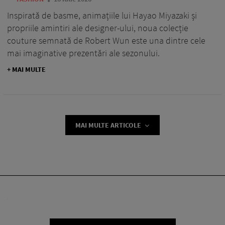
Inspirată de basme, animațiile lui Hayao Miyazaki și
propriile amintiri ale designer-ului, noua colecție
couture semnată de Robert Wun este una dintre cele
mai imaginative prezentări ale sezonului.
+ MAI MULTE
MAI MULTE ARTICOLE