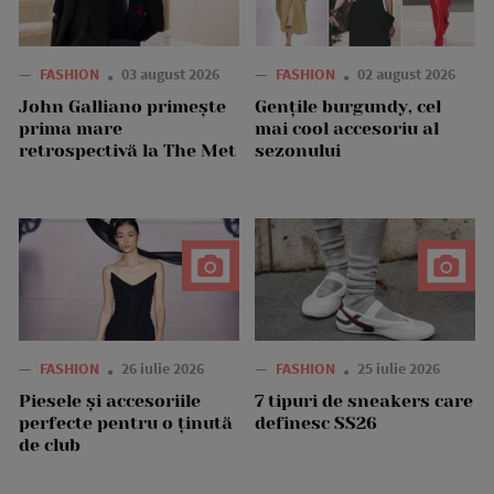
—
FASHION
03 august 2026
—
FASHION
02 august 2026
John Galliano primește
Gențile burgundy, cel
prima mare
mai cool accesoriu al
retrospectivă la The Met
sezonului
—
FASHION
26 iulie 2026
—
FASHION
25 iulie 2026
Piesele și accesoriile
7 tipuri de sneakers care
perfecte pentru o ținută
definesc SS26
de club