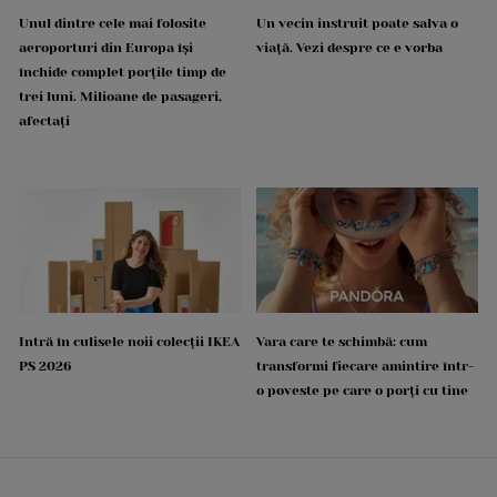
Unul dintre cele mai folosite
Un vecin instruit poate salva o
aeroporturi din Europa își
viață. Vezi despre ce e vorba
închide complet porțile timp de
trei luni. Milioane de pasageri,
afectați
Intră în culisele noii colecții IKEA
Vara care te schimbă: cum
PS 2026
transformi fiecare amintire într-
o poveste pe care o porți cu tine