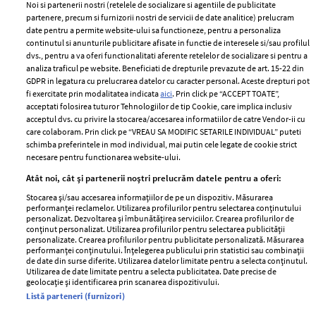
Noi si partenerii nostri (retelele de socializare si agentiile de publicitate
partenere, precum si furnizorii nostri de servicii de date analitice) prelucram
ELLE Style Awards
Termeni si conditii
date pentru a permite website-ului sa functioneze, pentru a personaliza
2024
continutul si anunturile publicitare afisate in functie de interesele si/sau profilul
Politica de
dvs., pentru a va oferi functionalitati aferente retelelor de socializare si pentru a
Despre ELLE
confidențialitate
analiza traficul pe website. Beneficiati de drepturile prevazute de art. 15-22 din
Romania
GDPR in legatura cu prelucrarea datelor cu caracter personal. Aceste drepturi pot
Politica de cookies
fi exercitate prin modalitatea indicata
aici
. Prin click pe “ACCEPT TOATE”,
Contact
Publicitate
acceptati folosirea tuturor Tehnologiilor de tip Cookie, care implica inclusiv
acceptul dvs. cu privire la stocarea/accesarea informatiilor de catre Vendor-ii cu
Abonamente
care colaboram. Prin click pe “VREAU SA MODIFIC SETARILE INDIVIDUAL” puteti
schimba preferintele in mod individual, mai putin cele legate de cookie strict
necesare pentru functionarea website-ului.
Stiri
Libertatea pentru
Atât noi, cât și partenerii noștri prelucrăm datele pentru a oferi:
femei
GSP
Stocarea și/sau accesarea informațiilor de pe un dispozitiv. Măsurarea
Viva
performanței reclamelor. Utilizarea profilurilor pentru selectarea conținutului
Unica
personalizat. Dezvoltarea și îmbunătățirea serviciilor. Crearea profilurilor de
Avantaje
conținut personalizat. Utilizarea profilurilor pentru selectarea publicității
Baby
personalizate. Crearea profilurilor pentru publicitate personalizată. Măsurarea
Retete practice
performanței conținutului. Înțelegerea publicului prin statistici sau combinații
Retete
de date din surse diferite. Utilizarea datelor limitate pentru a selecta conținutul.
Utilizarea de date limitate pentru a selecta publicitatea. Date precise de
geolocație și identificarea prin scanarea dispozitivului.
Pariază responsabil! Decizia ONJN nr. 821/25.09.2025.
Listă parteneri (furnizori)
Jocurile de noroc sunt interzise minorilor.