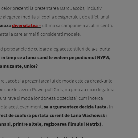
ea celor prezenti la prezentarea Marc Jacobs, inclusiv
legerea inedita si ‘cool a designerului, de altfel, unul
seaza
diversitatea
–
ultima sa campanie a avut in centru
rsta la care ar mai fi considerati modele.
 persoanele de culoare aleg aceste stiluri de a-si purta
 in timp ce atunci cand le vedem pe podiumul NYFW,
 amuzante, unice?
rc Jacobs la prezentarea lui de moda este ca dread-urile
e care le vezi in Powerpuff Girls, nu prea au nicio legatura
ltura rave si moda londoneza opzecista', cum incerca
arc la acest eveniment,
sa argumenteze decizia luata.
In
direct de coafura purtata curent de Lana Wachowski
s si, printre altele, regizoarea filmului Matrix).