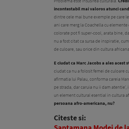
Problema este insusirea culturala.
Credi
incontestabil mai valoros atunci cand 
dintre cele mai bune exemple pe care le
ani care merg la Coachella cu elemente 
colorate pot fi super-cool, arata bine, d
nu a fost citat ca sursa de inspiratie, cu
de culoare, sau orice din cultura africa
E ciudat ca Marc Jacobs a ales acest s
ciudat ca nu a folosit femei de culoare c
afirmatia lui Palau, conforma careia Ma
pe strada, dar caruia nu ii dam atentie', 
un element cultural esential in cultura
persoana afro-americana, nu?
Citeste si:
Saptamana Modei de la