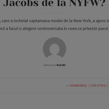
Jacobs de la NYFW?
care a incheiat saptamana modei de la New York, a ajuns i
rul a facut o alegere controversata in ceea ce priveste parul
Editorial de
ELLE.RO
—
HOMEPAGE
/
LIFESTYLE
/