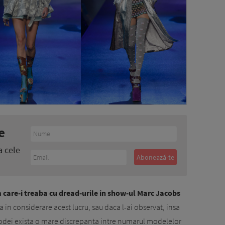
e
a cele
 care-i treaba cu dread-urile in show-ul Marc Jacobs
a in considerare acest lucru, sau daca l-ai observat, insa
odei exista o mare discrepanta intre numarul modelelor