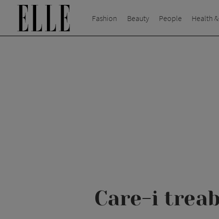
Fashion
Beauty
People
Health &
Care-i trea