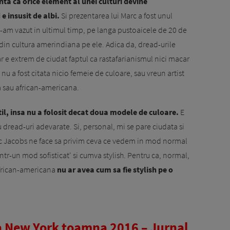
nta ca orice element al unei culturi devine
e insusit de albi.
Si prezentarea lui Marc a fost unul
-am vazut in ultimul timp, pe langa pustoaicele de 20 de
din cultura amerindiana pe ele. Adica da, dread-urile
ar e extrem de ciudat faptul ca rastafarianismul nici macar
m nu a fost citata nicio femeie de culoare, sau vreun artist
na sau african-americana.
til, insa nu a folosit decat doua modele de culoare.
E
u dread-uri adevarate. Si, personal, mi se pare ciudata si
rc Jacobs ne face sa privim ceva ce vedem in mod normal
intr-un mod sofisticat' si cumva stylish. Pentru ca, normal,
 african-americana
nu ar avea cum sa fie stylish pe o
 New York toamna 2016 – Jurnal