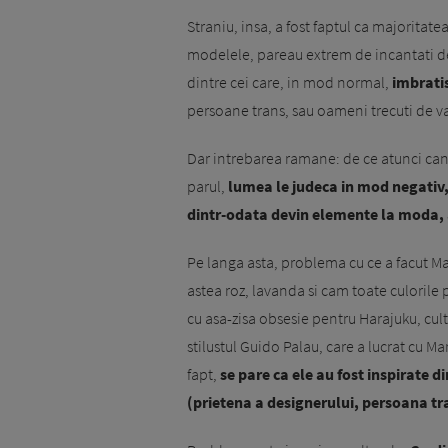
Straniu, insa, a fost faptul ca majoritat
modelele, pareau extrem de incantati de a
dintre cei care, in mod normal,
imbrati
persoane trans, sau oameni trecuti de va
Dar intrebarea ramane: de ce atunci cand
parul,
lumea le judeca in mod negativ,
dintr-odata devin elemente la moda,
Pe langa asta, problema cu ce a facut Ma
astea roz, lavanda si cam toate culorile p
cu asa-zisa obsesie pentru Harajuku, cu
stilustul Guido Palau, care a lucrat cu M
fapt,
se pare ca ele au fost inspirate 
(prietena a designerului, persoana tran