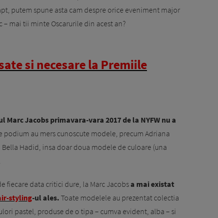
 fapt, putem spune asta cam despre orice eveniment major
c – mai tii minte Oscarurile din acest an?
te si necesare la Premiile
l Marc Jacobs primavara-vara 2017 de la NYFW nu a
 podium au mers cunoscute modele, precum Adriana
si Bella Hadid, insa doar doua modele de culoare (una
.
e fiecare data critici dure, la Marc Jacobs
a mai existat
ir-styling
-ul ales.
Toate modelele au prezentat colectia
ulori pastel, produse de o tipa – cumva evident, alba – si