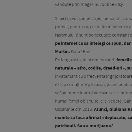
vandute prin magazinul online Etsy.
Si aici iti voi spune ca eu, personal, con
primul, pentru ca, cel putin in America a
rasismului si sunt persecutate constant di
pe internet ca sa intelegi ce spun, da
Martin.
Gata? Bun.
Pe langa asta, in al doilea rand,
femeile
naturale – afro, codite, dread-uri -, 
invatamant cu o frecventa ingrijoratoare.
exista o multime de cazuri, acum publice
se ‘pieptene foarte bine sau sa isi indrept
numai femei obisnuite, ci si vedete. Gan
Oscarurile din 2015.
Atunci, Giuliana R
inainte sa faca afirmatii deplasate, cu
patchouli. Sau a marijuana.'