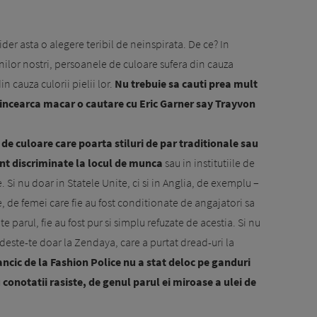
sider asta o alegere teribil de neinspirata. De ce? In
nilor nostri, persoanele de culoare sufera din cauza
n cauza culorii pielii lor.
Nu trebuie sa cauti prea mult
r incearca macar o cautare cu Eric Garner say Trayvon
 de culoare care poarta stiluri de par traditionale sau
sunt discriminate la locul de munca
sau in institutiile de
 Si nu doar in Statele Unite, ci si in Anglia, de exemplu –
, de femei care fie au fost conditionate de angajatori sa
e parul, fie au fost pur si simplu refuzate de acestia. Si nu
deste-te doar la Zendaya, care a purtat dread-uri la
ancic de la Fashion Police nu a stat deloc pe ganduri
 conotatii rasiste, de genul parul ei miroase a ulei de