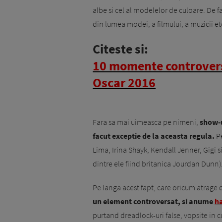
albe si cel al modelelor de culoare. De
din lumea modei, a filmului, a muzicii et
Citeste si:
10 momente controversa
Oscar 2016
Fara sa mai uimeasca pe nimeni,
show-u
facut exceptie de la aceasta regula.
Pe
Lima, Irina Shayk, Kendall Jenner, Gigi 
dintre ele fiind britanica Jourdan Dunn)
Pe langa acest fapt, care oricum atrage d
un element controversat, si anume
ha
purtand dreadlock-uri false, vopsite in c