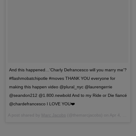
And this happened…'Charly Defrancesco will you marry me'?
#flashmobatchipotle #moves THANK YOU everyone for
making this happen video @plural_nyc @laurengerrie
@seandon212 @1.800.newbold And to my Ride or Die fiancé
@chardefrancesco I LOVE YOU❤️
A post shared by
Marc Jacobs
(@themarcjacobs) on
Apr 4, 2018 at 9:52pm PDT