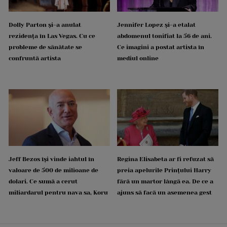
Dolly Parton și-a anulat
Jennifer Lopez și-a etalat
rezidența în Las Vegas. Cu ce
abdomenul tonifiat la 56 de ani.
probleme de sănătate se
Ce imagini a postat artista în
confruntă artista
mediul online
Jeff Bezos își vinde iahtul în
Regina Elisabeta ar fi refuzat să
valoare de 500 de milioane de
preia apelurile Prințului Harry
dolari. Ce sumă a cerut
fără un martor lângă ea. De ce a
miliardarul pentru nava sa, Koru
ajuns să facă un asemenea gest