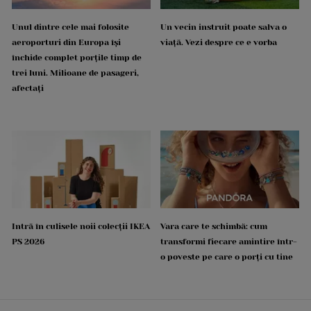
Unul dintre cele mai folosite
Un vecin instruit poate salva o
aeroporturi din Europa își
viață. Vezi despre ce e vorba
închide complet porțile timp de
trei luni. Milioane de pasageri,
afectați
Intră în culisele noii colecții IKEA
Vara care te schimbă: cum
PS 2026
transformi fiecare amintire într-
o poveste pe care o porți cu tine