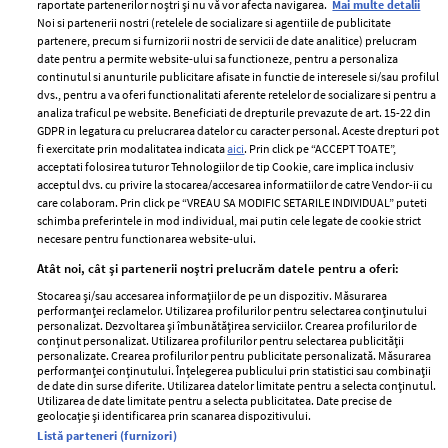
raportate partenerilor noștri și nu vă vor afecta navigarea.
Mai multe detalii
Noi si partenerii nostri (retelele de socializare si agentiile de publicitate
partenere, precum si furnizorii nostri de servicii de date analitice) prelucram
ELLE Style Awards
Termeni si conditii
date pentru a permite website-ului sa functioneze, pentru a personaliza
2024
continutul si anunturile publicitare afisate in functie de interesele si/sau profilul
Politica de
dvs., pentru a va oferi functionalitati aferente retelelor de socializare si pentru a
Despre ELLE
confidențialitate
analiza traficul pe website. Beneficiati de drepturile prevazute de art. 15-22 din
Romania
GDPR in legatura cu prelucrarea datelor cu caracter personal. Aceste drepturi pot
Politica de cookies
fi exercitate prin modalitatea indicata
aici
. Prin click pe “ACCEPT TOATE”,
Contact
Publicitate
acceptati folosirea tuturor Tehnologiilor de tip Cookie, care implica inclusiv
acceptul dvs. cu privire la stocarea/accesarea informatiilor de catre Vendor-ii cu
Abonamente
care colaboram. Prin click pe “VREAU SA MODIFIC SETARILE INDIVIDUAL” puteti
schimba preferintele in mod individual, mai putin cele legate de cookie strict
necesare pentru functionarea website-ului.
Stiri
Libertatea pentru
Atât noi, cât și partenerii noștri prelucrăm datele pentru a oferi:
femei
GSP
Stocarea și/sau accesarea informațiilor de pe un dispozitiv. Măsurarea
Viva
performanței reclamelor. Utilizarea profilurilor pentru selectarea conținutului
Unica
personalizat. Dezvoltarea și îmbunătățirea serviciilor. Crearea profilurilor de
Avantaje
conținut personalizat. Utilizarea profilurilor pentru selectarea publicității
Baby
personalizate. Crearea profilurilor pentru publicitate personalizată. Măsurarea
Retete practice
performanței conținutului. Înțelegerea publicului prin statistici sau combinații
Retete
de date din surse diferite. Utilizarea datelor limitate pentru a selecta conținutul.
Utilizarea de date limitate pentru a selecta publicitatea. Date precise de
geolocație și identificarea prin scanarea dispozitivului.
Pariază responsabil! Decizia ONJN nr. 821/25.09.2025.
Listă parteneri (furnizori)
Jocurile de noroc sunt interzise minorilor.