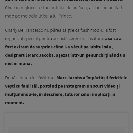
Chiar în mijlocul restaurantului, de nicăieri, a izbucnit un flash
mob pe melodia „Kiss' a lui Prince.
Charly DeFrancesco nu părea să știe că flash mob-ul a fost
organizat special pentru această cerere în căsătorie
așa că a
fost extrem de surprins când l-a văzut pe iubitul său,
designerul Marc Jacobs, așezat într-un genunchi ținând un
inel în mână.
După cererea în căsătorie,
Marc Jacobs a împărtășit fericitele
vești cu fanii săi, postând pe Instagram un scurt video și
mulțumindu-le, în descriere, tuturor celor implicați în
moment.