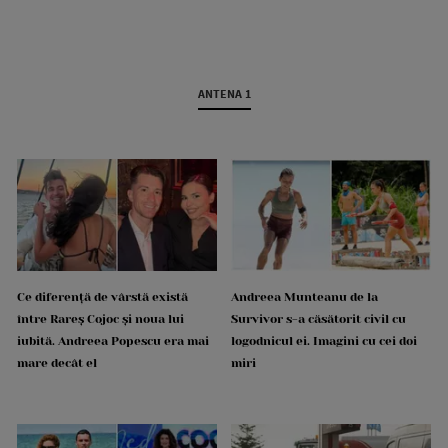
ANTENA 1
Ce diferență de vârstă există
Andreea Munteanu de la
între Rareș Cojoc și noua lui
Survivor s-a căsătorit civil cu
iubită. Andreea Popescu era mai
logodnicul ei. Imagini cu cei doi
mare decât el
miri