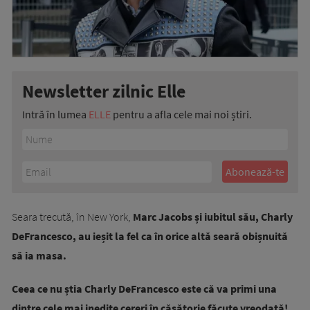
Newsletter zilnic Elle
Intră în lumea
ELLE
pentru a afla cele mai noi știri.
Seara trecută, în New York,
Marc Jacobs și iubitul său, Charly
DeFrancesco, au ieșit la fel ca în orice altă seară obișnuită
să ia masa.
Ceea ce nu știa Charly DeFrancesco este că va primi una
dintre cele mai inedite cereri în căsătorie făcute vreodată!