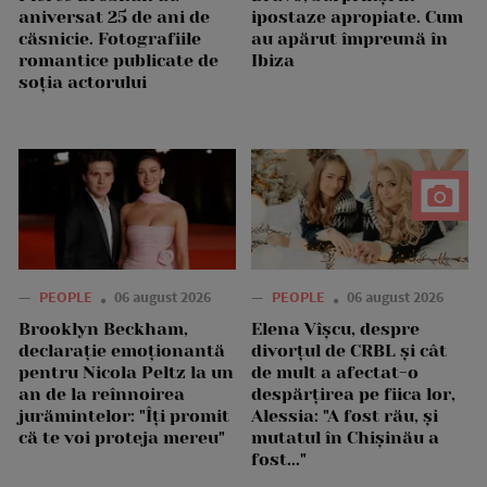
aniversat 25 de ani de
ipostaze apropiate. Cum
căsnicie. Fotografiile
au apărut împreună în
romantice publicate de
Ibiza
soția actorului
—
PEOPLE
06 august 2026
—
PEOPLE
06 august 2026
Brooklyn Beckham,
Elena Vîșcu, despre
declarație emoționantă
divorțul de CRBL și cât
pentru Nicola Peltz la un
de mult a afectat-o
an de la reînnoirea
despărțirea pe fiica lor,
jurămintelor: "Îți promit
Alessia: "A fost rău, și
că te voi proteja mereu"
mutatul în Chișinău a
fost..."