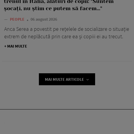
trenul în Italia, alături de copii: "Suntem
șocați, nu știm ce putem să facem..."
—
PEOPLE
06 august 2026
Anca Serea a povestit pe rețelele de socializare o situație
extrem de neplăcută prin care ea și copiii ei au trecut.
+ MAI MULTE
MAI MULTE ARTICOLE