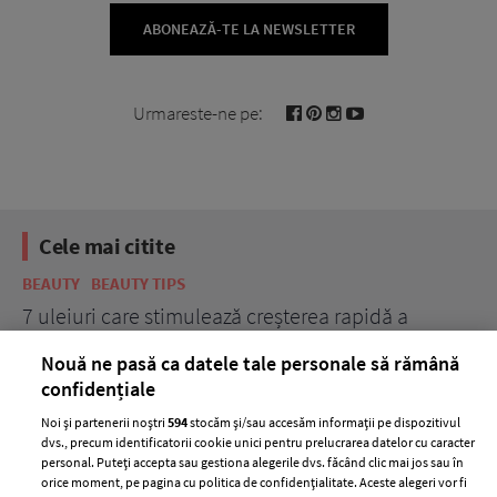
ABONEAZĂ-TE LA NEWSLETTER
Urmareste-ne pe:
Cele mai citite
BEAUTY
BEAUTY TIPS
BE
țe
7 uleiuri care stimulează creșterea rapidă a
Ce
părului
de
Nouă ne pasă ca datele tale personale să rămână
confidențiale
Noi și partenerii noștri
594
stocăm și/sau accesăm informații pe dispozitivul
dvs., precum identificatorii cookie unici pentru prelucrarea datelor cu caracter
personal. Puteți accepta sau gestiona alegerile dvs. făcând clic mai jos sau în
orice moment, pe pagina cu politica de confidențialitate. Aceste alegeri vor fi