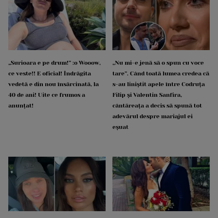
„Surioara e pe drum!” :o Wooow,
„Nu mi-e jenă să o spun cu voce
ce veste!! E oficial! Îndrăgita
tare”. Când toată lumea credea că
vedetă e din nou însărcinată, la
s-au liniștit apele între Codruța
40 de ani! Uite ce frumos a
Filip și Valentin Sanfira,
anunțat!
cântăreața a decis să spună tot
adevărul despre mariajul ei
eșuat