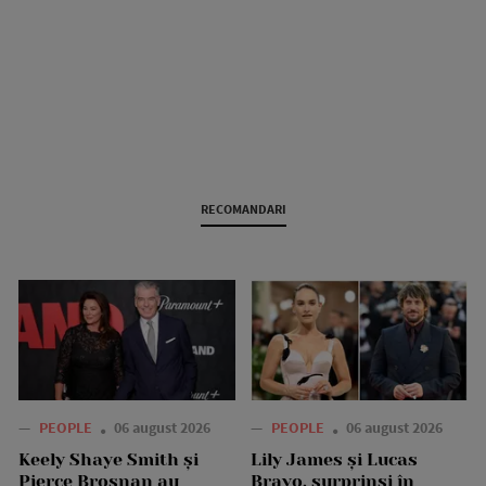
RECOMANDARI
—
PEOPLE
06 august 2026
—
PEOPLE
06 august 2026
Keely Shaye Smith și
Lily James și Lucas
Pierce Brosnan au
Bravo, surprinși în