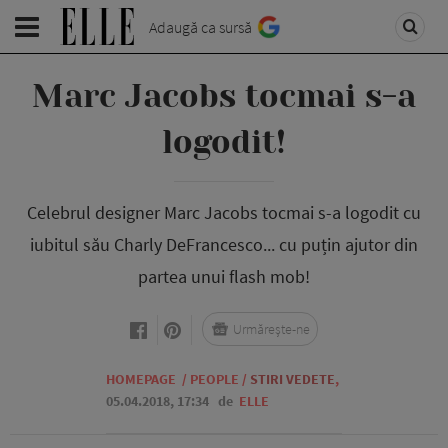
Adaugă ca sursă
Marc Jacobs tocmai s-a
logodit!
Celebrul designer Marc Jacobs tocmai s-a logodit cu
iubitul său Charly DeFrancesco... cu puțin ajutor din
partea unui flash mob!
Urmărește-ne
HOMEPAGE
/
PEOPLE
/
STIRI VEDETE
,
05.04.2018, 17:34
de
ELLE