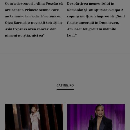
Cum a descoperit Alina Pușcău că
Despărțirea momentului în
are cancer. Primele semne care
România! Și-au spus adio după 2
au trimis-o la medic. Prietena ei,
copii și mulți ani împreună. „Sunt
Olga Barcari, a povestit tot: „Și în
foarte ancorată în Dumnezeu.
Asia Express avea cancer, dar
Am lăsat tot greul în mâinile
nimeni nu știa, nici ea”
Lui...”
CATINE.RO