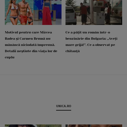
Motivul pentru care Mircea
Ce a pățit un român într-o
Badea și Carmen Brumă nu
benzinărie din Bulgaria: „Aveți
mănâncă niciodată împreună.
mare grijă!”. Ce a observat pe
Detalii neștiute din viața lor de
chitanță
cuplu
UNICA.RO