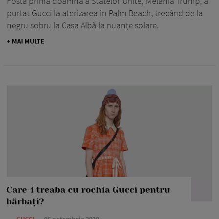
Fosta primă doamnă a Statelor Unite, Melania Trump, a
purtat Gucci la aterizarea în Palm Beach, trecând de la
negru sobru la Casa Albă la nuanțe solare.
+ MAI MULTE
Care-i treaba cu rochia Gucci pentru
bărbați?
—
GUCCI
06 octombrie 2020