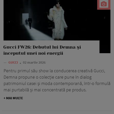
Gucci FW26: Debutul lui Demna și
începutul unei noi energii
—
GUCCI
02 martie 2026
Pentru primul său show la conducerea creativă Gucci,
Demna propune o colecție care pune în dialog
patrimoniul casei și moda contemporană, într-o formulă
mai purtabilă și mai concentrată pe produs.
+ MAI MULTE