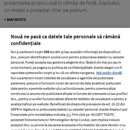
prezentarea propriu-zisă în cămăși de forță. Explicabil,
un model a protestat chiar pe podium.
+ MAI MULTE
Nouă ne pasă ca datele tale personale să rămână
confidențiale
Noi și partenerii noștri
594
stocăm și/sau accesăm informații pe dispozitivul
dvs., precum identificatorii cookie unici pentru prelucrarea datelor cu caracter
personal. Puteți accepta sau gestiona alegerile dvs. făcând clic mai jos sau în
orice moment, pe pagina cu politica de confidențialitate. Aceste alegeri vor fi
raportate partenerilor noștri și nu vă vor afecta navigarea.
Mai multe detalii
Noi si partenerii nostri (retelele de socializare si agentiile de publicitate
partenere, precum si furnizorii nostri de servicii de date analitice) prelucram
date pentru a permite website-ului sa functioneze, pentru a personaliza
continutul si anunturile publicitare afisate in functie de interesele si/sau profilul
dvs., pentru a va oferi functionalitati aferente retelelor de socializare si pentru a
analiza traficul pe website. Beneficiati de drepturile prevazute de art. 15-22 din
Moda nu e rasistă, oamenii ei sunt (cel
GDPR in legatura cu prelucrarea datelor cu caracter personal. Aceste drepturi pot
puțin ignoranți)
fi exercitate prin modalitatea indicata
aici
. Prin click pe “ACCEPT TOATE”,
acceptati folosirea tuturor Tehnologiilor de tip Cookie, care implica inclusiv
—
GUCCI
15 februarie 2019
acceptul dvs. cu privire la stocarea/accesarea informatiilor de catre Vendor-ii cu