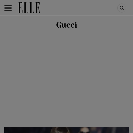
HOMEPAGE
/
FASHION
/
FIRST TREND
Gucci