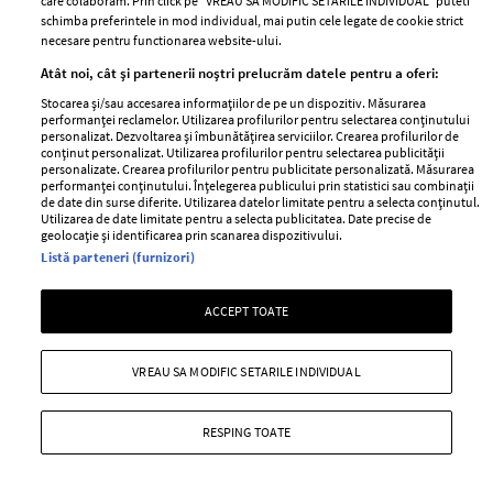
care colaboram. Prin click pe “VREAU SA MODIFIC SETARILE INDIVIDUAL” puteti
Moda nu e rasistă, hainele nu au cum să fie rasiste, tot
schimba preferintele in mod individual, mai putin cele legate de cookie strict
aud în urma acuzațiilor că diverse piese vestimentare fac
necesare pentru functionarea website-ului.
trimitere la imagini de tristă amintire pentru
Atât noi, cât și partenerii noștri prelucrăm datele pentru a oferi:
comunitatea de culoare. Poate că moda nu e, dar (unii
Stocarea și/sau accesarea informațiilor de pe un dispozitiv. Măsurarea
performanței reclamelor. Utilizarea profilurilor pentru selectarea conținutului
dintre) oamenii care o fac sunt cel puțin ignoranți.
personalizat. Dezvoltarea și îmbunătățirea serviciilor. Crearea profilurilor de
conținut personalizat. Utilizarea profilurilor pentru selectarea publicității
+ MAI MULTE
personalizate. Crearea profilurilor pentru publicitate personalizată. Măsurarea
performanței conținutului. Înțelegerea publicului prin statistici sau combinații
de date din surse diferite. Utilizarea datelor limitate pentru a selecta conținutul.
Utilizarea de date limitate pentru a selecta publicitatea. Date precise de
geolocație și identificarea prin scanarea dispozitivului.
Listă parteneri (furnizori)
ACCEPT TOATE
VREAU SA MODIFIC SETARILE INDIVIDUAL
RESPING TOATE