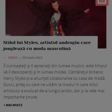
Stilul lui Styles, artistul androgin care
jonglează cu moda masculină
—
GUCCI
09 iunie 2023
Îl cunoașteți și îl apreciați din lumea muzicii, este timpul
să îl descoperiți și în lumea modei. Cântărețul britanic
Harry Styles și-a anunțat colaborarea cu casa de modă
Gucci, prilej cu care ne uităm la modul în care stilul
artistului a evoluat de-a lungul anilor, dar și la cele mai
importante ținute.
+ MAI MULTE