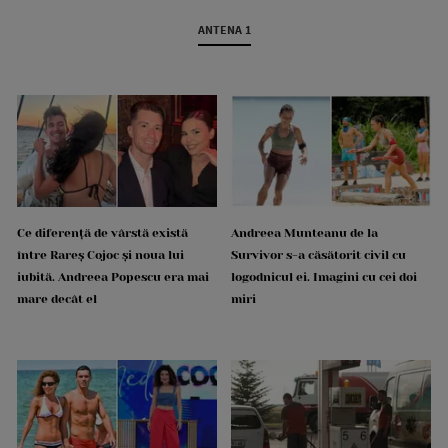
ANTENA 1
Ce diferență de vârstă există
Andreea Munteanu de la
între Rareș Cojoc și noua lui
Survivor s-a căsătorit civil cu
iubită. Andreea Popescu era mai
logodnicul ei. Imagini cu cei doi
mare decât el
miri