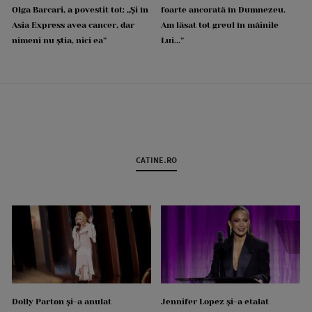
Olga Barcari, a povestit tot: „Și în
foarte ancorată în Dumnezeu.
Asia Express avea cancer, dar
Am lăsat tot greul în mâinile
nimeni nu știa, nici ea”
Lui...”
CATINE.RO
Dolly Parton și-a anulat
Jennifer Lopez și-a etalat