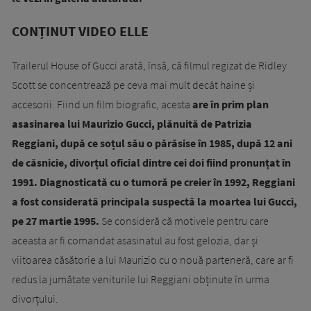
CONȚINUT VIDEO ELLE
Trailerul House of Gucci arată, însă, că filmul regizat de Ridley
Scott se concentrează pe ceva mai mult decât haine și
accesorii. Fiind un film biografic, acesta
are în prim plan
asasinarea lui Maurizio Gucci, plănuită de Patrizia
Reggiani, după ce soțul său o părăsise în 1985, după 12 ani
de căsnicie, divorțul oficial dintre cei doi fiind pronunțat în
1991. Diagnosticată cu o tumoră pe creier în 1992, Reggiani
a fost considerată principala suspectă la moartea lui Gucci,
pe 27 martie 1995.
Se consideră că motivele pentru care
aceasta ar fi comandat asasinatul au fost gelozia, dar și
viitoarea căsătorie a lui Maurizio cu o nouă parteneră, care ar fi
redus la jumătate veniturile lui Reggiani obținute în urma
divorțului.