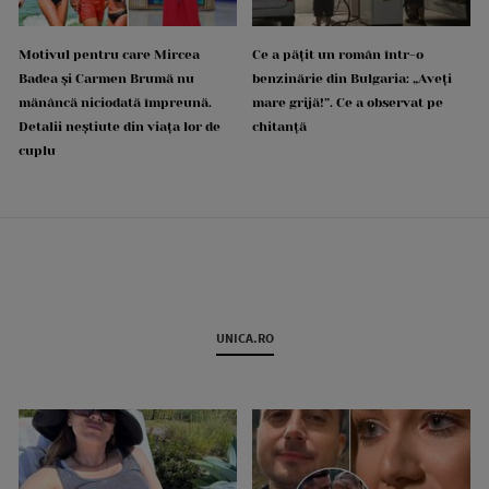
Motivul pentru care Mircea
Ce a pățit un român într-o
Badea și Carmen Brumă nu
benzinărie din Bulgaria: „Aveți
mănâncă niciodată împreună.
mare grijă!”. Ce a observat pe
Detalii neștiute din viața lor de
chitanță
cuplu
UNICA.RO