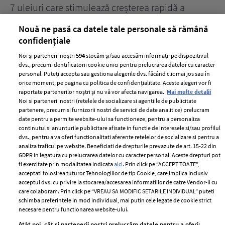
țe
7 uleiuri care stimulează creșterea rapidă a
Ce
părului
de
Nouă ne pasă ca datele tale personale să rămână
confidențiale
Noi și partenerii noștri
594
stocăm și/sau accesăm informații pe dispozitivul
dvs., precum identificatorii cookie unici pentru prelucrarea datelor cu caracter
personal. Puteți accepta sau gestiona alegerile dvs. făcând clic mai jos sau în
orice moment, pe pagina cu politica de confidențialitate. Aceste alegeri vor fi
raportate partenerilor noștri și nu vă vor afecta navigarea.
Mai multe detalii
Noi si partenerii nostri (retelele de socializare si agentiile de publicitate
partenere, precum si furnizorii nostri de servicii de date analitice) prelucram
ELLE Style Awards
Termeni si conditii
date pentru a permite website-ului sa functioneze, pentru a personaliza
2024
continutul si anunturile publicitare afisate in functie de interesele si/sau profilul
Politica de
dvs., pentru a va oferi functionalitati aferente retelelor de socializare si pentru a
Despre ELLE
confidențialitate
analiza traficul pe website. Beneficiati de drepturile prevazute de art. 15-22 din
Romania
GDPR in legatura cu prelucrarea datelor cu caracter personal. Aceste drepturi pot
Politica de cookies
fi exercitate prin modalitatea indicata
aici
. Prin click pe “ACCEPT TOATE”,
Contact
Publicitate
acceptati folosirea tuturor Tehnologiilor de tip Cookie, care implica inclusiv
acceptul dvs. cu privire la stocarea/accesarea informatiilor de catre Vendor-ii cu
Abonamente
care colaboram. Prin click pe “VREAU SA MODIFIC SETARILE INDIVIDUAL” puteti
schimba preferintele in mod individual, mai putin cele legate de cookie strict
necesare pentru functionarea website-ului.
Stiri
Libertatea pentru
Atât noi, cât și partenerii noștri prelucrăm datele pentru a oferi: