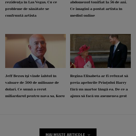
rezidența în Las Vegas. Cu ce
abdomenul tonifiat la 56 de ani.
probleme de sănătate se
Ce imagini a postat artista în
confruntă artista
mediul online
Jeff Bezos își vinde iahtul în
Regina Elisabeta ar fi refuzat să
valoare de 500 de milioane de
preia apelurile Prințului Harry
dolari. Ce sumă a cerut
fără un martor lângă ea. De ce a
miliardarul pentru nava sa, Koru
ajuns să facă un asemenea gest
MAI MULTE ARTICOLE