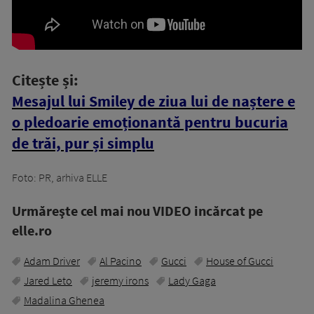
Citește și:
Mesajul lui Smiley de ziua lui de naștere e
o pledoarie emoționantă pentru bucuria
de trăi, pur și simplu
Foto: PR, arhiva ELLE
Urmăreşte cel mai nou VIDEO incărcat pe
elle.ro
Adam Driver
Al Pacino
Gucci
House of Gucci
Jared Leto
jeremy irons
Lady Gaga
Madalina Ghenea