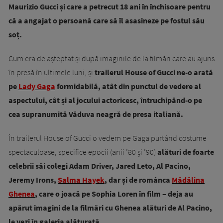
Maurizio Gucci și care a petrecut 18 ani în închisoare pentru
că a angajat o persoană care să îl asasineze pe fostul său
soț.
Cum era de așteptat și după imaginile de la filmări care au ajuns
în presă în ultimele luni, și
trailerul House of Gucci ne-o arată
pe
Lady Gaga
formidabilă, atât din punctul de vedere al
aspectului, cât și al jocului actoricesc, întruchipând-o pe
cea supranumită Văduva neagră de presa italiană.
În trailerul House of Gucci o vedem pe Gaga purtând costume
spectaculoase, specifice epocii (anii ’80 și ’90)
alături de foarte
celebrii săi colegi Adam Driver, Jared Leto, Al Pacino,
Jeremy Irons,
Salma Hayek
, dar și de românca
Mădălina
Ghenea
, care o joacă pe Sophia Loren în film – deja au
apărut imagini de la filmări cu Ghenea alături de Al Pacino,
le vezi în galeria alăturată.