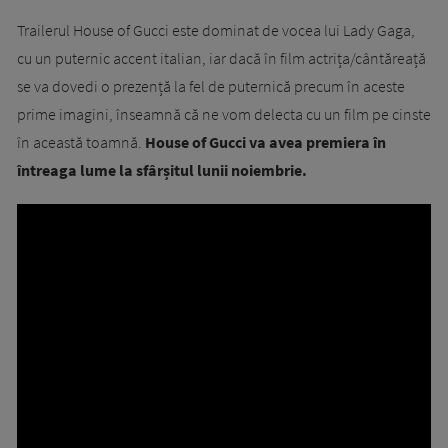
Trailerul House of Gucci este dominat de vocea lui Lady Gaga,
cu un puternic accent italian, iar dacă în film actrița/cântăreață
se va dovedi o prezență la fel de puternică precum în aceste
prime imagini, înseamnă că ne vom delecta cu un film pe cinste
în această toamnă.
House of Gucci va avea premiera în
întreaga lume la sfârșitul lunii noiembrie.