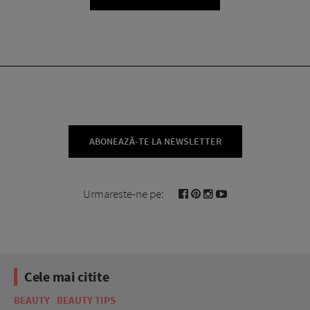
ABONEAZĂ-TE LA NEWSLETTER
Urmareste-ne pe:
Cele mai citite
BEAUTY
BEAUTY TIPS
BE