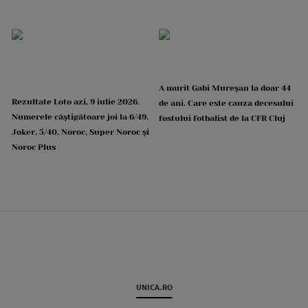
A murit Gabi Mureșan la doar 44
Rezultate Loto azi, 9 iulie 2026.
de ani. Care este cauza decesului
Numerele câștigătoare joi la 6/49,
fostului fotbalist de la CFR Cluj
Joker, 5/40, Noroc, Super Noroc și
Noroc Plus
UNICA.RO