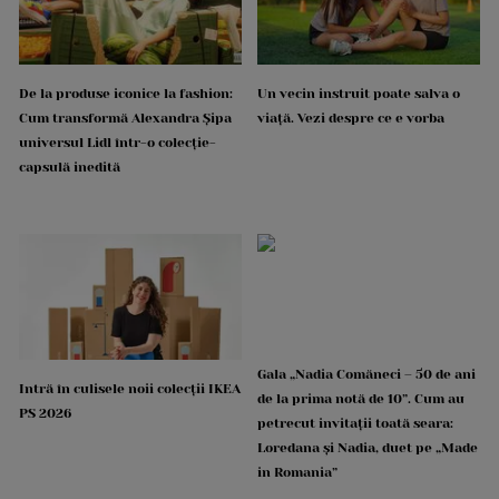
De la produse iconice la fashion:
Un vecin instruit poate salva o
Cum transformă Alexandra Șipa
viață. Vezi despre ce e vorba
universul Lidl într-o colecție-
capsulă inedită
Gala „Nadia Comăneci – 50 de ani
Intră în culisele noii colecții IKEA
de la prima notă de 10”. Cum au
PS 2026
petrecut invitații toată seara:
Loredana și Nadia, duet pe „Made
in Romania”