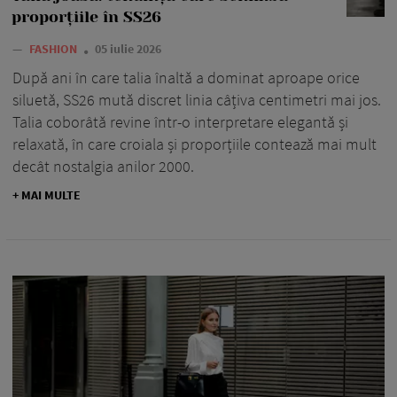
proporțiile în SS26
—
FASHION
05 iulie 2026
După ani în care talia înaltă a dominat aproape orice
siluetă, SS26 mută discret linia câțiva centimetri mai jos.
Talia coborâtă revine într-o interpretare elegantă și
relaxată, în care croiala și proporțiile contează mai mult
decât nostalgia anilor 2000.
+ MAI MULTE