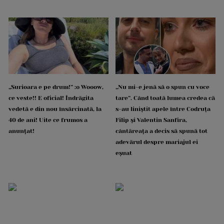
„Surioara e pe drum!” :o Wooow,
„Nu mi-e jenă să o spun cu voce
ce veste!! E oficial! Îndrăgita
tare”. Când toată lumea credea că
vedetă e din nou însărcinată, la
s-au liniștit apele între Codruța
40 de ani! Uite ce frumos a
Filip și Valentin Sanfira,
anunțat!
cântăreața a decis să spună tot
adevărul despre mariajul ei
eșuat