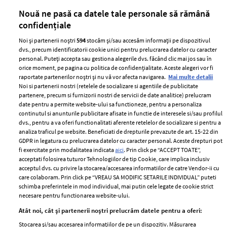
părului
de
Nouă ne pasă ca datele tale personale să rămână
confidențiale
Noi și partenerii noștri
594
stocăm și/sau accesăm informații pe dispozitivul
dvs., precum identificatorii cookie unici pentru prelucrarea datelor cu caracter
personal. Puteți accepta sau gestiona alegerile dvs. făcând clic mai jos sau în
orice moment, pe pagina cu politica de confidențialitate. Aceste alegeri vor fi
raportate partenerilor noștri și nu vă vor afecta navigarea.
Mai multe detalii
Noi si partenerii nostri (retelele de socializare si agentiile de publicitate
partenere, precum si furnizorii nostri de servicii de date analitice) prelucram
ELLE Style Awards
Termeni si conditii
date pentru a permite website-ului sa functioneze, pentru a personaliza
2024
continutul si anunturile publicitare afisate in functie de interesele si/sau profilul
Politica de
dvs., pentru a va oferi functionalitati aferente retelelor de socializare si pentru a
Despre ELLE
confidențialitate
analiza traficul pe website. Beneficiati de drepturile prevazute de art. 15-22 din
Romania
GDPR in legatura cu prelucrarea datelor cu caracter personal. Aceste drepturi pot
Politica de cookies
fi exercitate prin modalitatea indicata
aici
. Prin click pe “ACCEPT TOATE”,
Contact
Publicitate
acceptati folosirea tuturor Tehnologiilor de tip Cookie, care implica inclusiv
acceptul dvs. cu privire la stocarea/accesarea informatiilor de catre Vendor-ii cu
Abonamente
care colaboram. Prin click pe “VREAU SA MODIFIC SETARILE INDIVIDUAL” puteti
schimba preferintele in mod individual, mai putin cele legate de cookie strict
necesare pentru functionarea website-ului.
Stiri
Libertatea pentru
Atât noi, cât și partenerii noștri prelucrăm datele pentru a oferi:
femei
GSP
Stocarea și/sau accesarea informațiilor de pe un dispozitiv. Măsurarea