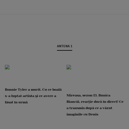
ANTENA 1
Bonnie Tyler a murit. Cu ce boală
Mireasa, sezon 13. Bunica
s-a luptat artista și ce avere a
Biancăi, reacție dură în direct! Ce
lăsat în urmă
a transmis după ce a văzut
imaginile cu Denis