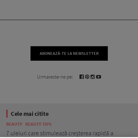
ABONEAZĂ-TE LA NEWSLETTER
Urmareste-ne pe:
Cele mai citite
BEAUTY
BEAUTY TIPS
BE
țe
7 uleiuri care stimulează creșterea rapidă a
Ce