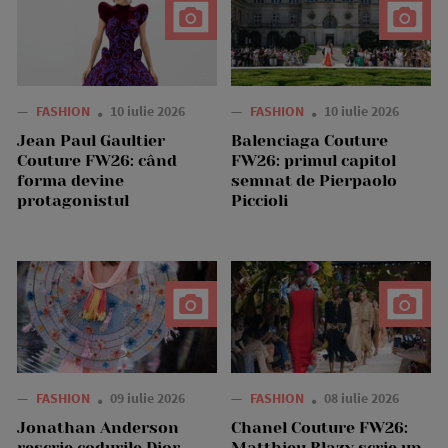
—
FASHION
10 iulie 2026
—
FASHION
10 iulie 2026
Jean Paul Gaultier
Balenciaga Couture
Couture FW26: când
FW26: primul capitol
forma devine
semnat de Pierpaolo
protagonistul
Piccioli
—
FASHION
09 iulie 2026
—
FASHION
08 iulie 2026
Jonathan Anderson
Chanel Couture FW26:
rescrie codurile Dior
Matthieu Blazy scrie un