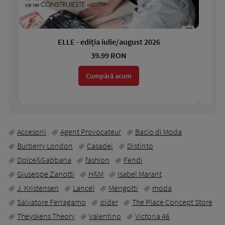
ELLE - ediția iulie/august 2026
Gar
39.99 RON
Cumpără acum
Accesorii
Agent Provocateur
Bacio di Moda
Burberry London
Casadei
Distinto
Dolce&Gabbana
fashion
Fendi
Giuseppe Zanotti
H&M
Isabel Marant
J. Kristensen
Lancel
Mengotti
moda
Salvatore Ferragamo
slider
The Place Concept Store
Theyskens Theory
Valentino
Victoria 46