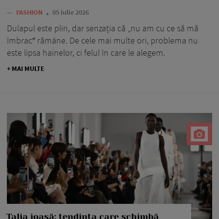
—
FASHION
05 iulie 2026
Dulapul este plin, dar senzația că „nu am cu ce să mă
îmbrac″ rămâne. De cele mai multe ori, problema nu
este lipsa hainelor, ci felul în care le alegem.
+ MAI MULTE
Talia joasă: tendința care schimbă