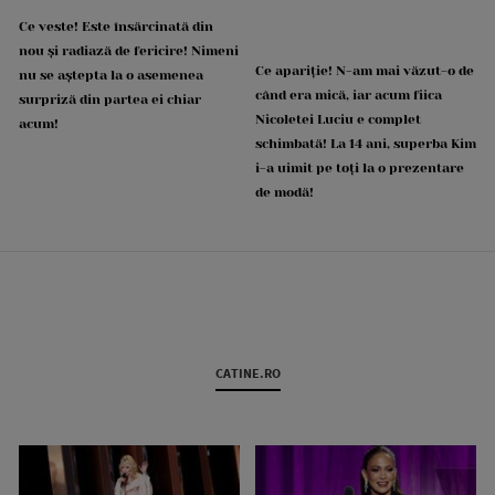
Ce veste! Este însărcinată din
nou și radiază de fericire! Nimeni
Ce apariție! N-am mai văzut-o de
nu se aștepta la o asemenea
când era mică, iar acum fiica
surpriză din partea ei chiar
Nicoletei Luciu e complet
acum!
schimbată! La 14 ani, superba Kim
i-a uimit pe toți la o prezentare
de modă!
CATINE.RO