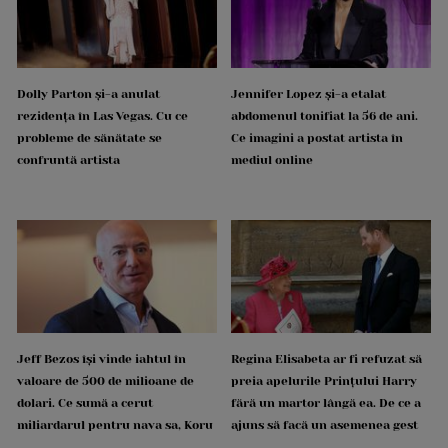
Dolly Parton și-a anulat
Jennifer Lopez și-a etalat
rezidența în Las Vegas. Cu ce
abdomenul tonifiat la 56 de ani.
probleme de sănătate se
Ce imagini a postat artista în
confruntă artista
mediul online
Jeff Bezos își vinde iahtul în
Regina Elisabeta ar fi refuzat să
valoare de 500 de milioane de
preia apelurile Prințului Harry
dolari. Ce sumă a cerut
fără un martor lângă ea. De ce a
miliardarul pentru nava sa, Koru
ajuns să facă un asemenea gest