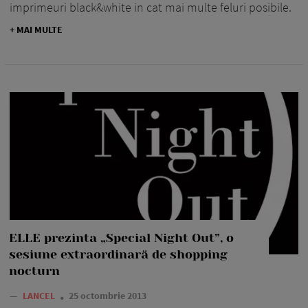
imprimeuri black&white in cat mai multe feluri posibile.
+ MAI MULTE
ELLE prezinta „Special Night Out”, o
sesiune extraordinară de shopping
nocturn
—
LANCEL
25 octombrie 2013