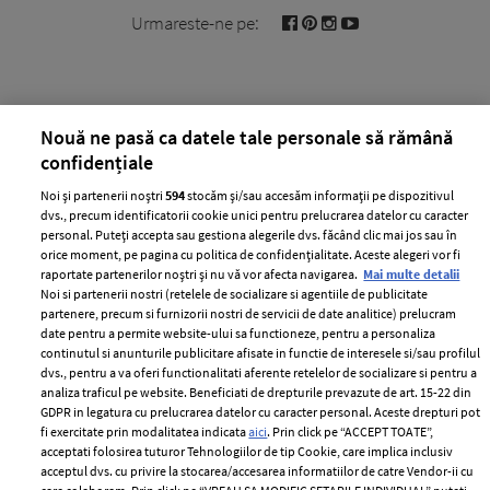
Urmareste-ne pe:
Nouă ne pasă ca datele tale personale să rămână
Cele mai citite
confidențiale
BEAUTY
BEAUTY TIPS
BE
Noi și partenerii noștri
594
stocăm și/sau accesăm informații pe dispozitivul
dvs., precum identificatorii cookie unici pentru prelucrarea datelor cu caracter
țe
7 uleiuri care stimulează creșterea rapidă a
Ce
personal. Puteți accepta sau gestiona alegerile dvs. făcând clic mai jos sau în
părului
de
orice moment, pe pagina cu politica de confidențialitate. Aceste alegeri vor fi
raportate partenerilor noștri și nu vă vor afecta navigarea.
Mai multe detalii
Noi si partenerii nostri (retelele de socializare si agentiile de publicitate
partenere, precum si furnizorii nostri de servicii de date analitice) prelucram
date pentru a permite website-ului sa functioneze, pentru a personaliza
continutul si anunturile publicitare afisate in functie de interesele si/sau profilul
dvs., pentru a va oferi functionalitati aferente retelelor de socializare si pentru a
analiza traficul pe website. Beneficiati de drepturile prevazute de art. 15-22 din
GDPR in legatura cu prelucrarea datelor cu caracter personal. Aceste drepturi pot
fi exercitate prin modalitatea indicata
aici
. Prin click pe “ACCEPT TOATE”,
acceptati folosirea tuturor Tehnologiilor de tip Cookie, care implica inclusiv
ELLE Style Awards
Termeni si conditii
acceptul dvs. cu privire la stocarea/accesarea informatiilor de catre Vendor-ii cu
2024