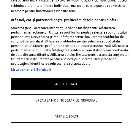
care colaboram. Prin click pe “VREAU SA MODIFIC SETARILE INDIVIDUAL” puteti
Politica de
schimba preferintele in mod individual, mai putin cele legate de cookie strict
Despre ELLE
confidențialitate
necesare pentru functionarea website-ului.
Romania
Politica de cookies
Atât noi, cât și partenerii noștri prelucrăm datele pentru a oferi:
Contact
Publicitate
Stocarea și/sau accesarea informațiilor de pe un dispozitiv. Măsurarea
Abonamente
performanței reclamelor. Utilizarea profilurilor pentru selectarea conținutului
personalizat. Dezvoltarea și îmbunătățirea serviciilor. Crearea profilurilor de
conținut personalizat. Utilizarea profilurilor pentru selectarea publicității
personalizate. Crearea profilurilor pentru publicitate personalizată. Măsurarea
performanței conținutului. Înțelegerea publicului prin statistici sau combinații
Stiri
Libertatea pentru
de date din surse diferite. Utilizarea datelor limitate pentru a selecta conținutul.
femei
Utilizarea de date limitate pentru a selecta publicitatea. Date precise de
GSP
geolocație și identificarea prin scanarea dispozitivului.
Viva
Listă parteneri (furnizori)
Unica
Avantaje
Baby
ACCEPT TOATE
Retete practice
Retete
VREAU SA MODIFIC SETARILE INDIVIDUAL
Pariază responsabil! Decizia ONJN nr. 821/25.09.2025.
Jocurile de noroc sunt interzise minorilor.
RESPING TOATE
Copyright © 2026 Ringier Romania SRL