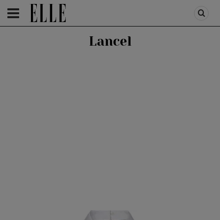
HOMEPAGE
/
HOMEPAGE SLIDER
/
FIRST TREND
Lancel