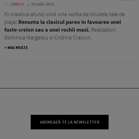
—
LANCEL
25 iulie 2011
Fii creativa atunci cind vine vorba de tinutele tale de
plaja!
Renunta la clasicul pareo in favoarea unei
fuste-creion sau a unei rochii maxi.
Realizatori:
Domnica Margescu si Cristina Craciun.
+ MAI MULTE
ABONEAZĂ-TE LA NEWSLETTER