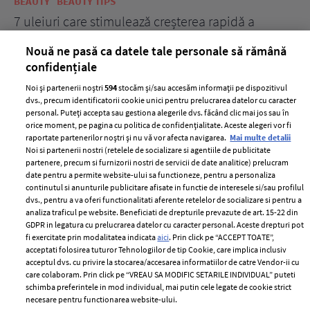
BEAUTY
BEAUTY TIPS
BE
țe
7 uleiuri care stimulează creșterea rapidă a
Ce
părului
de
Nouă ne pasă ca datele tale personale să rămână
confidențiale
Noi și partenerii noștri
594
stocăm și/sau accesăm informații pe dispozitivul
dvs., precum identificatorii cookie unici pentru prelucrarea datelor cu caracter
personal. Puteți accepta sau gestiona alegerile dvs. făcând clic mai jos sau în
orice moment, pe pagina cu politica de confidențialitate. Aceste alegeri vor fi
raportate partenerilor noștri și nu vă vor afecta navigarea.
Mai multe detalii
Noi si partenerii nostri (retelele de socializare si agentiile de publicitate
partenere, precum si furnizorii nostri de servicii de date analitice) prelucram
ELLE Style Awards
Termeni si conditii
date pentru a permite website-ului sa functioneze, pentru a personaliza
2024
continutul si anunturile publicitare afisate in functie de interesele si/sau profilul
Politica de
dvs., pentru a va oferi functionalitati aferente retelelor de socializare si pentru a
Despre ELLE
confidențialitate
analiza traficul pe website. Beneficiati de drepturile prevazute de art. 15-22 din
Romania
GDPR in legatura cu prelucrarea datelor cu caracter personal. Aceste drepturi pot
Politica de cookies
fi exercitate prin modalitatea indicata
aici
. Prin click pe “ACCEPT TOATE”,
Contact
Publicitate
acceptati folosirea tuturor Tehnologiilor de tip Cookie, care implica inclusiv
acceptul dvs. cu privire la stocarea/accesarea informatiilor de catre Vendor-ii cu
Abonamente
care colaboram. Prin click pe “VREAU SA MODIFIC SETARILE INDIVIDUAL” puteti
schimba preferintele in mod individual, mai putin cele legate de cookie strict
necesare pentru functionarea website-ului.