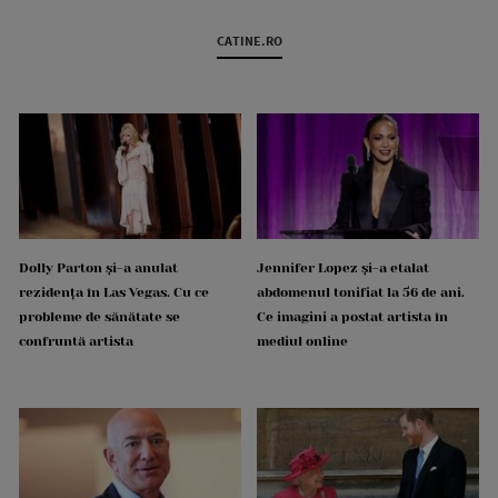
CATINE.RO
Dolly Parton și-a anulat
Jennifer Lopez și-a etalat
rezidența în Las Vegas. Cu ce
abdomenul tonifiat la 56 de ani.
probleme de sănătate se
Ce imagini a postat artista în
confruntă artista
mediul online