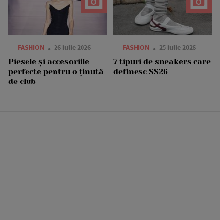
—
FASHION
26 iulie 2026
—
FASHION
25 iulie 2026
Piesele și accesoriile
7 tipuri de sneakers care
perfecte pentru o ținută
definesc SS26
de club