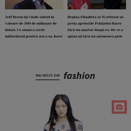
Jeff Bezos își vinde iahtul în
Regina Elisabeta ar fi refuzat să
valoare de 500 de milioane de
preia apelurile Prințului Harry
dolari. Ce sumă a cerut
fără un martor lângă ea. De ce a
miliardarul pentru nava sa, Koru
ajuns să facă un asemenea gest
fashion
MAI MULTE DIN