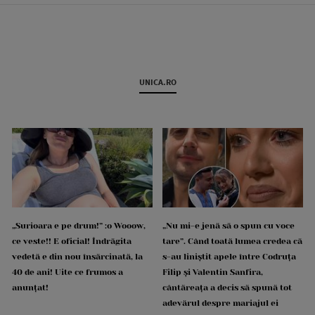
UNICA.RO
„Surioara e pe drum!” :o Wooow,
„Nu mi-e jenă să o spun cu voce
ce veste!! E oficial! Îndrăgita
tare”. Când toată lumea credea că
vedetă e din nou însărcinată, la
s-au liniștit apele între Codruța
40 de ani! Uite ce frumos a
Filip și Valentin Sanfira,
anunțat!
cântăreața a decis să spună tot
adevărul despre mariajul ei