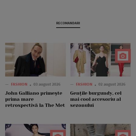
RECOMANDARI
—
FASHION
03 august 2026
—
FASHION
02 august 2026
John Galliano primește
Gențile burgundy, cel
prima mare
mai cool accesoriu al
retrospectivă la The Met
sezonului