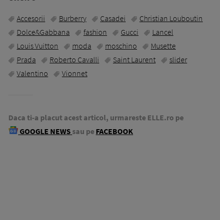
Accesorii
Burberry
Casadei
Christian Louboutin
Dolce&Gabbana
fashion
Gucci
Lancel
Louis Vuitton
moda
moschino
Musette
Prada
Roberto Cavalli
Saint Laurent
slider
Valentino
Vionnet
Daca ti-a placut acest articol, urmareste ELLE.ro pe
GOOGLE NEWS
sau pe
FACEBOOK