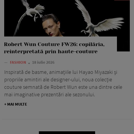
Robert Wun Couture FW26: copilăria,
reinterpretată prin haute-couture
—
FASHION
18 iulie 2026
Inspirată de basme, animațiile lui Hayao Miyazaki și
propriile amintiri ale designer-ului, noua colecție
couture semnată de Robert Wun este una dintre cele
mai imaginative prezentări ale sezonului.
+ MAI MULTE