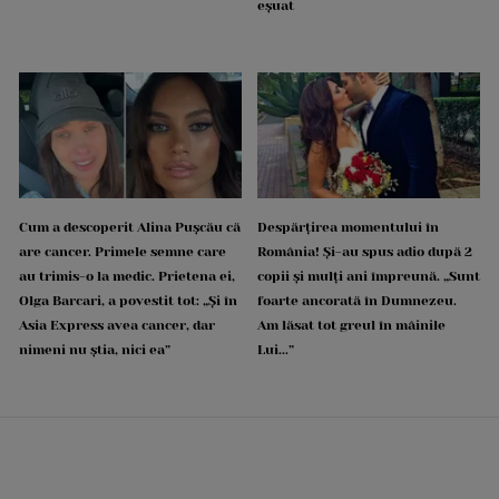
eșuat
Cum a descoperit Alina Pușcău că
Despărțirea momentului în
are cancer. Primele semne care
România! Și-au spus adio după 2
au trimis-o la medic. Prietena ei,
copii și mulți ani împreună. „Sunt
Olga Barcari, a povestit tot: „Și în
foarte ancorată în Dumnezeu.
Asia Express avea cancer, dar
Am lăsat tot greul în mâinile
nimeni nu știa, nici ea”
Lui...”