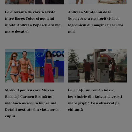
Ce diferență de vârstă există
Andreea Munteanu de la
între Rareș Cojoc și noua lui
Survivor s-a căsătorit civil cu
iubită. Andreea Popescu era mai
logodnicul ei. Imagini cu cei doi
mare decât el
miri
Motivul pentru care Mircea
Ce a pățit un român într-o
Badea și Carmen Brumă nu
benzinărie din Bulgaria: „Aveți
mănâncă niciodată împreună.
mare grijă!”. Ce a observat pe
Detalii neștiute din viața lor de
chitanță
cuplu