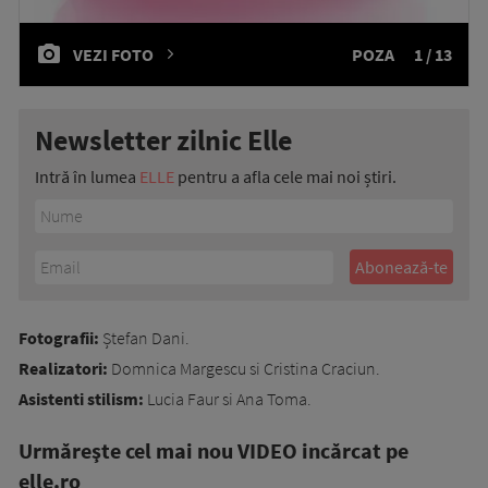
VEZI FOTO
POZA
1 / 13
Newsletter zilnic Elle
Intră în lumea
ELLE
pentru a afla cele mai noi știri.
Fotografii:
Ștefan Dani.
Realizatori:
Domnica Margescu si Cristina Craciun.
Asistenti stilism:
Lucia Faur si Ana Toma.
Urmăreşte cel mai nou VIDEO incărcat pe
elle.ro