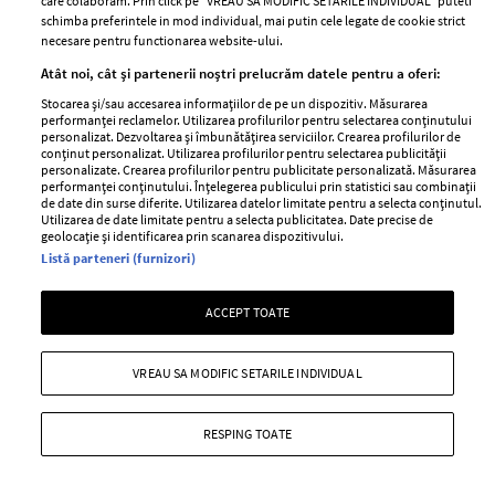
care colaboram. Prin click pe “VREAU SA MODIFIC SETARILE INDIVIDUAL” puteti
schimba preferintele in mod individual, mai putin cele legate de cookie strict
necesare pentru functionarea website-ului.
Atât noi, cât și partenerii noștri prelucrăm datele pentru a oferi:
Stocarea și/sau accesarea informațiilor de pe un dispozitiv. Măsurarea
performanței reclamelor. Utilizarea profilurilor pentru selectarea conținutului
TOP 30 cele mai HOT parfumuri ale
personalizat. Dezvoltarea și îmbunătățirea serviciilor. Crearea profilurilor de
primaverii
conținut personalizat. Utilizarea profilurilor pentru selectarea publicității
personalizate. Crearea profilurilor pentru publicitate personalizată. Măsurarea
performanței conținutului. Înțelegerea publicului prin statistici sau combinații
—
PRADA
31 martie 2016
de date din surse diferite. Utilizarea datelor limitate pentru a selecta conținutul.
Utilizarea de date limitate pentru a selecta publicitatea. Date precise de
Am selectat pentru tine cele mai seducatoare, senzuale
geolocație și identificarea prin scanarea dispozitivului.
si ispititoare parfumuri ale primaverii, arome florale,
Listă parteneri (furnizori)
orientale sau lemnoase, care te vor cuceri instantaneu!
ACCEPT TOATE
+ MAI MULTE
VREAU SA MODIFIC SETARILE INDIVIDUAL
RESPING TOATE