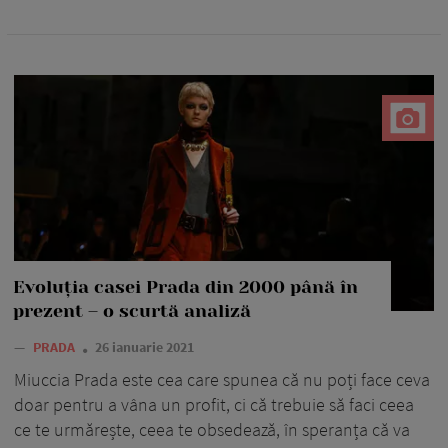
Evoluția casei Prada din 2000 până în
prezent – o scurtă analiză
—
PRADA
26 ianuarie 2021
Miuccia Prada este cea care spunea că nu poți face ceva
doar pentru a vâna un profit, ci că trebuie să faci ceea
ce te urmărește, ceea te obsedează, în speranța că va