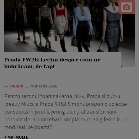
Prada FW26: Lecția despre cum ne
îmbrăcăm, de fapt
—
PRADA
04 martie 2026
Pentru sezonul toamnă-iarnă 2026, Prada și duo-ul
creativ Miuccia Prada & Raf Simons propun o colecție
construită în jurul layering-ului și al transformării,
pornind de la o întrebare simplă: cum aleg femeile, în
mod real, ce poartă?
+ MAI MULTE