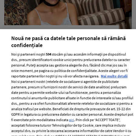
Editorial fashion: Noul romantism
Nouă ne pasă ca datele tale personale să rămână
—
PRADA
30 iunie 2016
confidențiale
Versiunea contemporana a stilului romantic se traduce
Noi și partenerii noștri
594
stocăm și/sau accesăm informații pe dispozitivul
dvs., precum identificatorii cookie unici pentru prelucrarea datelor cu caracter
prin texturi delicate, contraste puternice si o latura bine
personal. Puteți accepta sau gestiona alegerile dvs. făcând clic mai jos sau în
dozata de sex-appeal cu aer retro.
orice moment, pe pagina cu politica de confidențialitate. Aceste alegeri vor fi
raportate partenerilor noștri și nu vă vor afecta navigarea.
Mai multe detalii
+ MAI MULTE
Noi si partenerii nostri (retelele de socializare si agentiile de publicitate
partenere, precum si furnizorii nostri de servicii de date analitice) prelucram
date pentru a permite website-ului sa functioneze, pentru a personaliza
continutul si anunturile publicitare afisate in functie de interesele si/sau profilul
dvs., pentru a va oferi functionalitati aferente retelelor de socializare si pentru a
analiza traficul pe website. Beneficiati de drepturile prevazute de art. 15-22 din
GDPR in legatura cu prelucrarea datelor cu caracter personal. Aceste drepturi pot
fi exercitate prin modalitatea indicata
aici
. Prin click pe “ACCEPT TOATE”,
acceptati folosirea tuturor Tehnologiilor de tip Cookie, care implica inclusiv
acceptul dvs. cu privire la stocarea/accesarea informatiilor de catre Vendor-ii cu