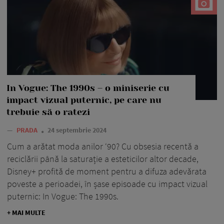
In Vogue: The 1990s – o miniserie cu
impact vizual puternic, pe care nu
trebuie să o ratezi
—
PRADA
24 septembrie 2024
Cum a arătat moda anilor ‘90? Cu obsesia recentă a
reciclării până la saturație a esteticilor altor decade,
Disney+ profită de moment pentru a difuza adevărata
poveste a perioadei, în șase episoade cu impact vizual
puternic: In Vogue: The 1990s.
+ MAI MULTE