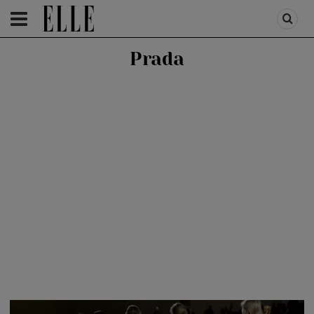
HOMEPAGE
/
FASHION
/
FIRST TREND
Prada