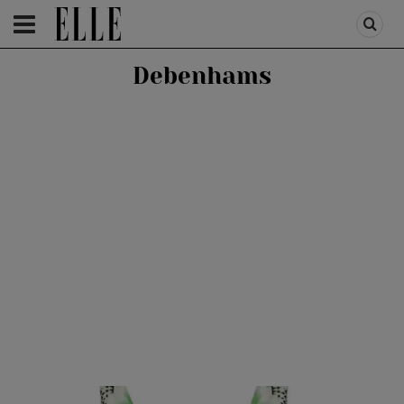
HOMEPAGE
/
HOMEPAGE SLIDER
/
FIRST TREND
Debenhams