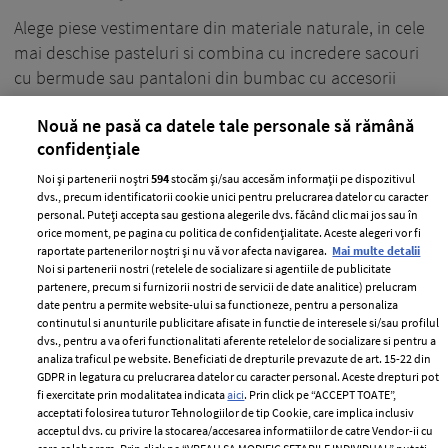
Alege piese vestimentare din materiale naturale, in cele
mai deschise pasteluri si combina cu incredere sacouri
cu bermude sau pantaloni din bumbac cu accesorii
pretioase. Fashion editori: Cristina Craciun si Domnica
Nouă ne pasă ca datele tale personale să rămână
Margescu.
confidențiale
+ MAI MULTE
Noi și partenerii noștri
594
stocăm și/sau accesăm informații pe dispozitivul
dvs., precum identificatorii cookie unici pentru prelucrarea datelor cu caracter
personal. Puteți accepta sau gestiona alegerile dvs. făcând clic mai jos sau în
orice moment, pe pagina cu politica de confidențialitate. Aceste alegeri vor fi
raportate partenerilor noștri și nu vă vor afecta navigarea.
Mai multe detalii
Noi si partenerii nostri (retelele de socializare si agentiile de publicitate
partenere, precum si furnizorii nostri de servicii de date analitice) prelucram
date pentru a permite website-ului sa functioneze, pentru a personaliza
continutul si anunturile publicitare afisate in functie de interesele si/sau profilul
dvs., pentru a va oferi functionalitati aferente retelelor de socializare si pentru a
analiza traficul pe website. Beneficiati de drepturile prevazute de art. 15-22 din
GDPR in legatura cu prelucrarea datelor cu caracter personal. Aceste drepturi pot
fi exercitate prin modalitatea indicata
aici
. Prin click pe “ACCEPT TOATE”,
acceptati folosirea tuturor Tehnologiilor de tip Cookie, care implica inclusiv
acceptul dvs. cu privire la stocarea/accesarea informatiilor de catre Vendor-ii cu