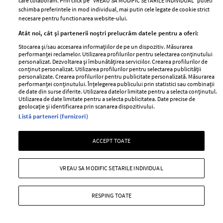
care colaboram. Prin click pe “VREAU SA MODIFIC SETARILE INDIVIDUAL” puteti
Genti chic, pentru o primavara stylish
schimba preferintele in mod individual, mai putin cele legate de cookie strict
necesare pentru functionarea website-ului.
—
DEBENHAMS
17 martie 2011
Atât noi, cât și partenerii noștri prelucrăm datele pentru a oferi:
A venit primavara si ar trebui
sa iti innoiesti
Stocarea și/sau accesarea informațiilor de pe un dispozitiv. Măsurarea
garderoba
!
performanței reclamelor. Utilizarea profilurilor pentru selectarea conținutului
personalizat. Dezvoltarea și îmbunătățirea serviciilor. Crearea profilurilor de
conținut personalizat. Utilizarea profilurilor pentru selectarea publicității
+ MAI MULTE
personalizate. Crearea profilurilor pentru publicitate personalizată. Măsurarea
performanței conținutului. Înțelegerea publicului prin statistici sau combinații
de date din surse diferite. Utilizarea datelor limitate pentru a selecta conținutul.
Utilizarea de date limitate pentru a selecta publicitatea. Date precise de
geolocație și identificarea prin scanarea dispozitivului.
Listă parteneri (furnizori)
ACCEPT TOATE
VREAU SA MODIFIC SETARILE INDIVIDUAL
RESPING TOATE
Rochie cu imprimeu floral, Debenhams