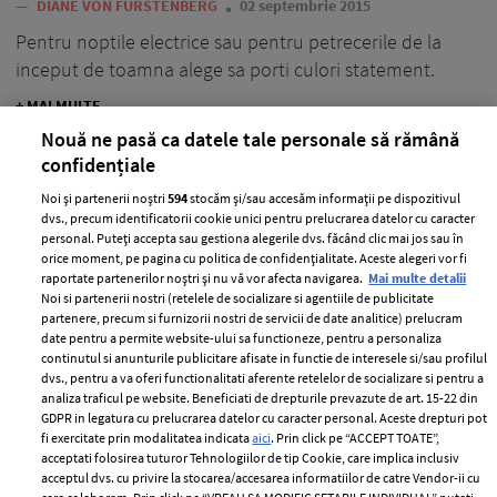
—
DIANE VON FURSTENBERG
02 septembrie 2015
Pentru noptile electrice sau pentru petrecerile de la
inceput de toamna alege sa porti culori statement.
+ MAI MULTE
Nouă ne pasă ca datele tale personale să rămână
confidențiale
Noi și partenerii noștri
594
stocăm și/sau accesăm informații pe dispozitivul
dvs., precum identificatorii cookie unici pentru prelucrarea datelor cu caracter
personal. Puteți accepta sau gestiona alegerile dvs. făcând clic mai jos sau în
orice moment, pe pagina cu politica de confidențialitate. Aceste alegeri vor fi
raportate partenerilor noștri și nu vă vor afecta navigarea.
Mai multe detalii
Noi si partenerii nostri (retelele de socializare si agentiile de publicitate
partenere, precum si furnizorii nostri de servicii de date analitice) prelucram
date pentru a permite website-ului sa functioneze, pentru a personaliza
continutul si anunturile publicitare afisate in functie de interesele si/sau profilul
dvs., pentru a va oferi functionalitati aferente retelelor de socializare si pentru a
analiza traficul pe website. Beneficiati de drepturile prevazute de art. 15-22 din
GDPR in legatura cu prelucrarea datelor cu caracter personal. Aceste drepturi pot
fi exercitate prin modalitatea indicata
aici
. Prin click pe “ACCEPT TOATE”,
Pop! Pop! Pop! – Cele mai HOT piese
acceptati folosirea tuturor Tehnologiilor de tip Cookie, care implica inclusiv
vestimentare si accesorii ale
acceptul dvs. cu privire la stocarea/accesarea informatiilor de catre Vendor-ii cu
saptamanii!