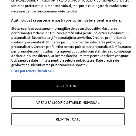
care colaboram. Prin click pe “VREAU SA MODIFIC SETARILE INDIVIDUAL” puteti
schimba preferintele in mod individual, mai putin cele legate de cookie strict
—
DIANE VON FURSTENBERG
05 august 2015
necesare pentru functionarea website-ului.
Pentru un plus de optimism in zilele de vara ce au mai
Atât noi, cât și partenerii noștri prelucrăm datele pentru a oferi:
ramas, poarta culori cat mai puternice in nunate extrem
Stocarea și/sau accesarea informațiilor de pe un dispozitiv. Măsurarea
performanței reclamelor. Utilizarea profilurilor pentru selectarea conținutului
de fresh. Poti asorta movul cu galbenul sau verdele cu
personalizat. Dezvoltarea și îmbunătățirea serviciilor. Crearea profilurilor de
albastrul, nimeni nu te va judeca!
conținut personalizat. Utilizarea profilurilor pentru selectarea publicității
personalizate. Crearea profilurilor pentru publicitate personalizată. Măsurarea
performanței conținutului. Înțelegerea publicului prin statistici sau combinații
+ MAI MULTE
de date din surse diferite. Utilizarea datelor limitate pentru a selecta conținutul.
Utilizarea de date limitate pentru a selecta publicitatea. Date precise de
geolocație și identificarea prin scanarea dispozitivului.
Listă parteneri (furnizori)
ACCEPT TOATE
VREAU SA MODIFIC SETARILE INDIVIDUAL
RESPING TOATE