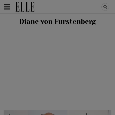
HOMEPAGE
/
PEOPLE
/
STIRI VEDETE
Diane von Furstenberg