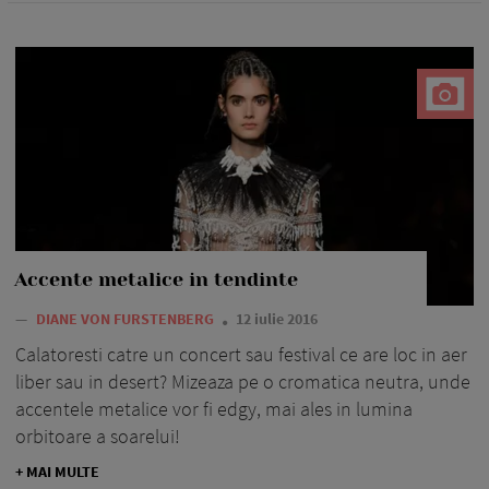
Accente metalice in tendinte
—
DIANE VON FURSTENBERG
12 iulie 2016
Calatoresti catre un concert sau festival ce are loc in aer
liber sau in desert? Mizeaza pe o cromatica neutra, unde
accentele metalice vor fi edgy, mai ales in lumina
orbitoare a soarelui!
+ MAI MULTE