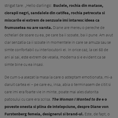
strigat tare: „Hello darlings!.
Buclele, rochia din matase,
ciorapii negri, sandalele din catifea, rochia petrecuta si
miscarile ei extrem de senzuale imi intaresc ideea ca
frumusetea nu are varsta.
Diane are mereu o pereche de
ochelari de soare cu ea, pe care ba ii scoate, ba ii pune. Am avut
clar senzatia ca ii scoate in momentele in care se amuza sau se
simte confortabil cu interlocutorii ei. In orice caz, la cei 68 de
ani ai sai, este extrem de vesela, moderna si e evident ca se
simte bine cu ea insasi.
De cum s-a asezat la masa la care o asteptam emotionata, mi-a
daruit cartea ei – pe care eu, insa, abia o terminasem de citit si
care imi era foarte vie in minte, poate mai ales datorita
patosului cu care era scrisa.
The Woman I Wanted to Be
e o
poveste onesta si plina de intelepciune, despre Diane von
Furstenberg femeia, designerul si brand-ul.
Este, de fapt, o