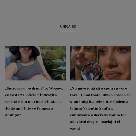
UNICA.RO
„Surioara e pe drum!” :o Wooow,
„Nu mi-e jenă să o spun cu voce
ce veste!! E oficial! Îndrăgita
tare”. Când toată lumea credea că
vedetă e din nou însărcinată, la
s-au liniștit apele între Codruța
40 de ani! Uite ce frumos a
Filip și Valentin Sanfira,
anunțat!
cântăreața a decis să spună tot
adevărul despre mariajul ei
eșuat