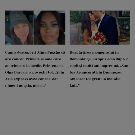
Cum a descoperit Alina Pușcău că
Despărțirea momentului în
are cancer. Primele semne care
România! Și-au spus adio după 2
au trimis-o la medic. Prietena ei,
copii și mulți ani împreună. „Sunt
Olga Barcari, a povestit tot: „Și în
foarte ancorată în Dumnezeu.
Asia Express avea cancer, dar
Am lăsat tot greul în mâinile
nimeni nu știa, nici ea”
Lui...”