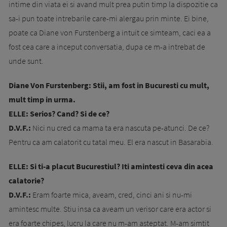
intime din viata ei si avand mult prea putin timp la dispozitie ca
sa-i pun toate intrebarile care-mi alergau prin minte. Ei bine,
poate ca Diane von Furstenberg a intuit ce simteam, caci ea a
fost cea care a inceput conversatia, dupa ce m-a intrebat de
unde sunt.
Diane Von Furstenberg: Stii, am fost in Bucuresti cu mult,
mult timp in urma.
ELLE:
Serios? Cand? Si de ce?
D.V.F.:
Nici nu cred ca mama ta era nascuta pe-atunci. De ce?
Pentru ca am calatorit cu tatal meu. El era nascut in Basarabia.
ELLE:
Si ti-a placut Bucurestiul? Iti amintesti ceva din acea
calatorie?
D.V.F.:
Eram foarte mica, aveam, cred, cinci ani si nu-mi
amintesc multe. Stiu insa ca aveam un verisor care era actor si
era foarte chipes, lucru la care nu m-am asteptat. M-am simtit