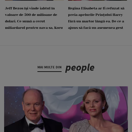
Jeff Bezos își vinde iahtul în
Regina Elisabeta ar fi refuzat să
valoare de 500 de milioane de
preia apelurile Prințului Harry
dolari. Ce sumă a cerut
fără un martor lângă ea. De ce a
miliardarul pentru nava sa, Koru
ajuns să facă un asemenea gest
people
MAI MULTE DIN