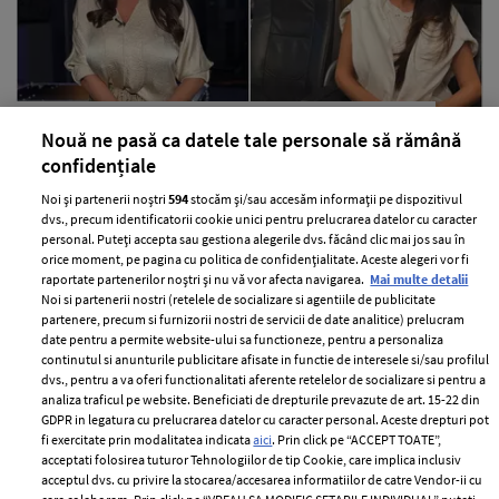
Situația neplăcută prin care a trecut
Nouă ne pasă ca datele tale personale să rămână
Anca Serea în timpul călătoriei cu
confidențiale
trenul în Italia, alături de copii: "Suntem
Noi și partenerii noștri
594
stocăm și/sau accesăm informații pe dispozitivul
șocați, nu știm ce putem să facem..."
dvs., precum identificatorii cookie unici pentru prelucrarea datelor cu caracter
personal. Puteți accepta sau gestiona alegerile dvs. făcând clic mai jos sau în
—
PEOPLE
06 august 2026
orice moment, pe pagina cu politica de confidențialitate. Aceste alegeri vor fi
raportate partenerilor noștri și nu vă vor afecta navigarea.
Mai multe detalii
Anca Serea a povestit pe rețelele de socializare o situație
Noi si partenerii nostri (retelele de socializare si agentiile de publicitate
extrem de neplăcută prin care ea și copiii ei au trecut.
partenere, precum si furnizorii nostri de servicii de date analitice) prelucram
date pentru a permite website-ului sa functioneze, pentru a personaliza
+ MAI MULTE
continutul si anunturile publicitare afisate in functie de interesele si/sau profilul
dvs., pentru a va oferi functionalitati aferente retelelor de socializare si pentru a
analiza traficul pe website. Beneficiati de drepturile prevazute de art. 15-22 din
GDPR in legatura cu prelucrarea datelor cu caracter personal. Aceste drepturi pot
fi exercitate prin modalitatea indicata
aici
. Prin click pe “ACCEPT TOATE”,
acceptati folosirea tuturor Tehnologiilor de tip Cookie, care implica inclusiv
MAI MULTE ARTICOLE
acceptul dvs. cu privire la stocarea/accesarea informatiilor de catre Vendor-ii cu