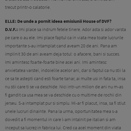
trecut printr-o calatorie.
ELLE: De unde a pornit ideea emisiunii House of DVF?
D.V.F.:
Imi place sa indrum fetele tinere. Ador asta si ador varsta
pe care o au ele. Imi place faptul ca in viata mea toate lucrurile
importante s-au intamplat cand aveam 20 de ani. Pana am
implinit 30 de ani aveam deja totul: o afacere, bani si succes.
Imi amintesc foarte-foarte bine acei ani. Imi amintesc
anxietatea varstei, indoielile acelor ani, dar si faptul ca nu stii la
ce sa te astepti cand esti foarte tanar, ai multe usi in fata ta, insa
nu stii care ti se va deschide. Nici intr-un milion de ani nu m-as
fi gandit ca usa mea se va deschide cu o multime de rochii din
jerseu. S-a intamplat pur si simplu. Mi-ar fi placut, insa, sa fi stiut
unele lucruri dinainte. Pana la urma, oportunitatea mea s-a
dovedit a fi momentul in care l-am intalnit pe italian si am
inceput sa lucrez in fabrica lui. Cred ca acel moment din viata