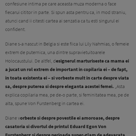
confesiune intima pe care aceasta muza moderna o face
fiecarui cititor in parte. Si spun asta pentru ca, in mod straniu,
atunci cand ii citesti cartea ai senzatia ca tu esti singurul ei
confident.
Diane s-a nascut in Belgia si este fiica lui Lily Nahmias, o femeie
extrem de puternica, una dintre supravietuitoarele
Holocaustului. De altfel, d
esignerul marturiseste ca mama ei
a jucat un rol extrem de important in copilaria ei – de fapt,
in toata existenta ei – si vorbeste mult in carte despre viata
sa, despre puterea si
despre eleganta acestei femei.
„Asta
explica copilaria mea, pe de-o parte, si feminitatea mea, pe de
alta, spune Von Furstenberg in cartea ei.
Diane v
orbeste si despre povestile ei amoroase, despre
casatoria si divortul de printul Eduard Egon Von
Furstenberg si despre perioada super-glam de adevarata