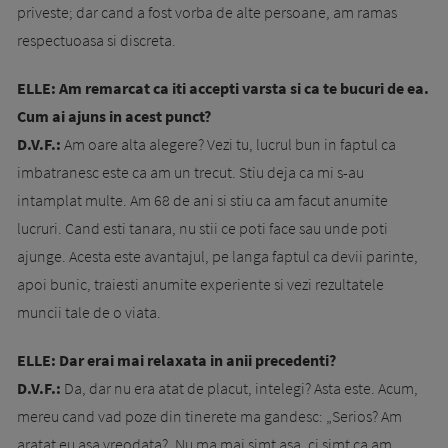
priveste; dar cand a fost vorba de alte persoane, am ramas
respectuoasa si discreta.
ELLE: Am remarcat ca iti accepti varsta si ca te bucuri de ea.
Cum ai ajuns in acest punct?
D.V.F.:
Am oare alta alegere? Vezi tu, lucrul bun in faptul ca
imbatranesc este ca am un trecut. Stiu deja ca mi s-au
intamplat multe. Am 68 de ani si stiu ca am facut anumite
lucruri. Cand esti tanara, nu stii ce poti face sau unde poti
ajunge. Acesta este avantajul, pe langa faptul ca devii parinte,
apoi bunic, traiesti anumite experiente si vezi rezultatele
muncii tale de o viata.
ELLE: Dar erai mai relaxata in anii precedenti?
D.V.F.:
Da, dar nu era atat de placut, intelegi? Asta este. Acum,
mereu cand vad poze din tinerete ma gandesc: „Serios? Am
aratat eu asa vreodata?. Nu ma mai simt asa, ci simt ca am