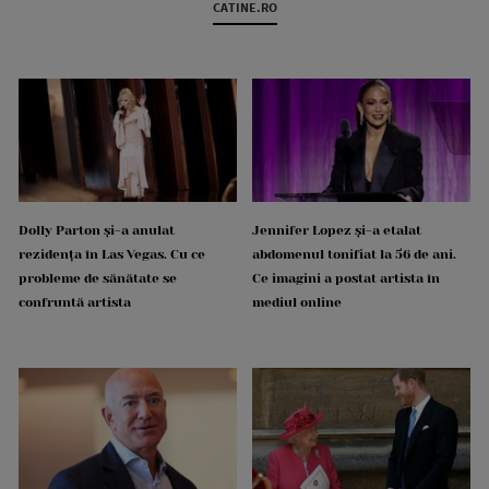
CATINE.RO
Dolly Parton și-a anulat
Jennifer Lopez și-a etalat
rezidența în Las Vegas. Cu ce
abdomenul tonifiat la 56 de ani.
probleme de sănătate se
Ce imagini a postat artista în
confruntă artista
mediul online