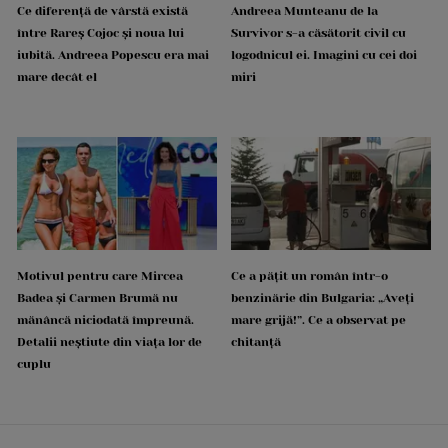
Ce diferență de vârstă există
Andreea Munteanu de la
între Rareș Cojoc și noua lui
Survivor s-a căsătorit civil cu
iubită. Andreea Popescu era mai
logodnicul ei. Imagini cu cei doi
mare decât el
miri
Motivul pentru care Mircea
Ce a pățit un român într-o
Badea și Carmen Brumă nu
benzinărie din Bulgaria: „Aveți
mănâncă niciodată împreună.
mare grijă!”. Ce a observat pe
Detalii neștiute din viața lor de
chitanță
cuplu