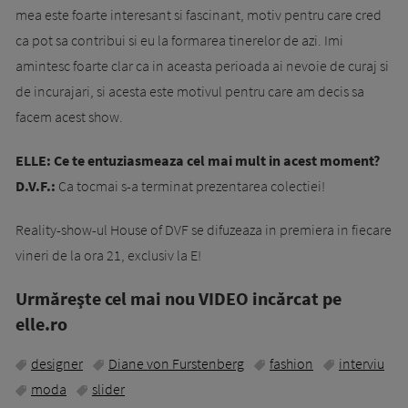
mea este foarte interesant si fascinant, motiv pentru care cred
ca pot sa contribui si eu la formarea tinerelor de azi. Imi
amintesc foarte clar ca in aceasta perioada ai nevoie de curaj si
de incurajari, si acesta este motivul pentru care am decis sa
facem acest show.
ELLE: Ce te entuziasmeaza cel mai mult in acest moment?
D.V.F.:
Ca tocmai s-a terminat prezentarea colectiei!
Reality-show-ul House of DVF se difuzeaza in premiera in fiecare
vineri de la ora 21, exclusiv la E!
Urmăreşte cel mai nou VIDEO incărcat pe
elle.ro
designer
Diane von Furstenberg
fashion
interviu
moda
slider