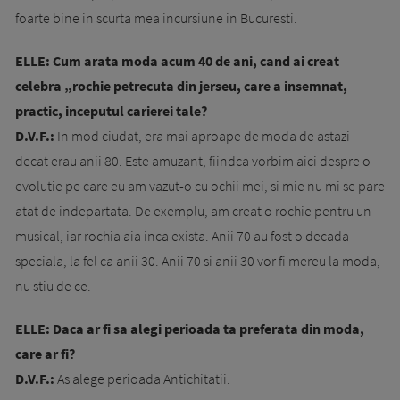
foarte bine in scurta mea incursiune in Bucuresti.
ELLE: Cum arata moda acum 40 de ani, cand ai creat
celebra „rochie petrecuta din jerseu, care a insemnat,
practic, inceputul carierei tale?
D.V.F.:
In mod ciudat, era mai aproape de moda de astazi
decat erau anii 80. Este amuzant, fiindca vorbim aici despre o
evolutie pe care eu am vazut-o cu ochii mei, si mie nu mi se pare
atat de indepartata. De exemplu, am creat o rochie pentru un
musical, iar rochia aia inca exista. Anii 70 au fost o decada
speciala, la fel ca anii 30. Anii 70 si anii 30 vor fi mereu la moda,
nu stiu de ce.
ELLE: Daca ar fi sa alegi perioada ta preferata din moda,
care ar fi?
D.V.F.:
As alege perioada Antichitatii.