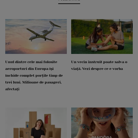
Unul dintre cele mai folosite
Un vecin instruit poate salva o
aeroporturi din Europa își
viață. Vezi despre ce e vorba
închide complet porțile timp de
trei luni. Milioane de pasageri,
afectați