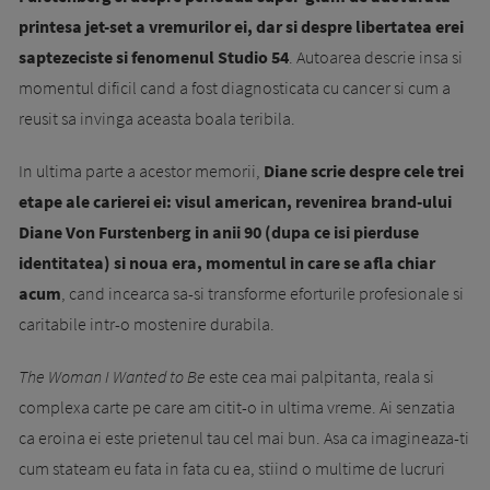
printesa jet-set a vremurilor ei, dar si despre libertatea erei
saptezeciste si fenomenul Studio 54
. Autoarea descrie insa si
momentul dificil cand a fost diagnosticata cu cancer si cum a
reusit sa invinga aceasta boala teribila.
In ultima parte a acestor memorii,
Diane scrie despre cele trei
etape ale carierei ei: visul american, revenirea brand-ului
Diane Von Furstenberg in anii 90 (dupa ce isi pierduse
identitatea) si noua era, momentul in care se afla chiar
acum
, cand incearca sa-si transforme eforturile profesionale si
caritabile intr-o mostenire durabila.
The Woman I Wanted to Be
este cea mai palpitanta, reala si
complexa carte pe care am citit-o in ultima vreme. Ai senzatia
ca eroina ei este prietenul tau cel mai bun. Asa ca imagineaza-ti
cum stateam eu fata in fata cu ea, stiind o multime de lucruri