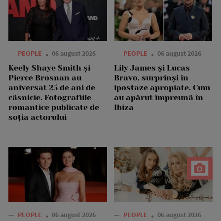
—
PEOPLE
06 august 2026
—
PEOPLE
06 august 2026
Keely Shaye Smith și
Lily James și Lucas
Pierce Brosnan au
Bravo, surprinși în
aniversat 25 de ani de
ipostaze apropiate. Cum
căsnicie. Fotografiile
au apărut împreună în
romantice publicate de
Ibiza
soția actorului
—
PEOPLE
06 august 2026
—
PEOPLE
06 august 2026