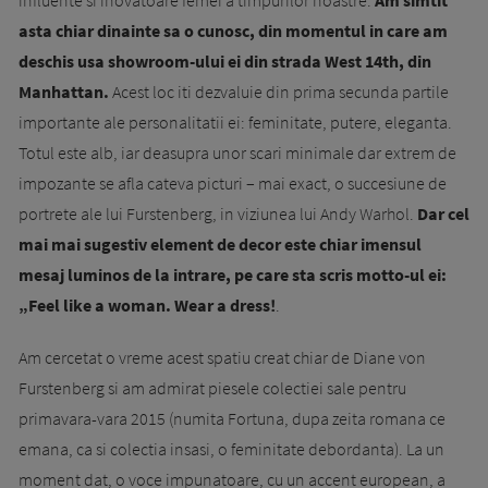
influente si inovatoare femei a timpurilor noastre.
Am simtit
asta chiar dinainte sa o cunosc, din momentul in care am
deschis usa showroom-ului ei din strada West 14th, din
Manhattan.
Acest loc iti dezvaluie din prima secunda partile
importante ale personalitatii ei: feminitate, putere, eleganta.
Totul este alb, iar deasupra unor scari minimale dar extrem de
impozante se afla cateva picturi – mai exact, o succesiune de
portrete ale lui Furstenberg, in viziunea lui Andy Warhol.
Dar cel
mai mai sugestiv element de decor este chiar imensul
mesaj luminos de la intrare, pe care sta scris motto-ul ei:
„Feel like a woman. Wear a dress!
.
Am cercetat o vreme acest spatiu creat chiar de Diane von
Furstenberg si am admirat piesele colectiei sale pentru
primavara-vara 2015 (numita Fortuna, dupa zeita romana ce
emana, ca si colectia insasi, o feminitate debordanta). La un
moment dat, o voce impunatoare, cu un accent european, a