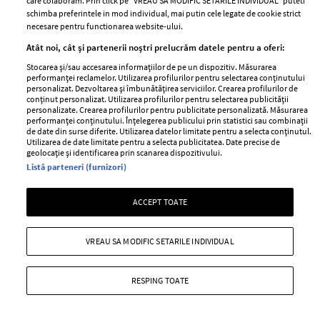
care colaboram. Prin click pe “VREAU SA MODIFIC SETARILE INDIVIDUAL” puteti
schimba preferintele in mod individual, mai putin cele legate de cookie strict
necesare pentru functionarea website-ului.
Atât noi, cât și partenerii noștri prelucrăm datele pentru a oferi:
Stocarea și/sau accesarea informațiilor de pe un dispozitiv. Măsurarea
performanței reclamelor. Utilizarea profilurilor pentru selectarea conținutului
personalizat. Dezvoltarea și îmbunătățirea serviciilor. Crearea profilurilor de
conținut personalizat. Utilizarea profilurilor pentru selectarea publicității
personalizate. Crearea profilurilor pentru publicitate personalizată. Măsurarea
performanței conținutului. Înțelegerea publicului prin statistici sau combinații
de date din surse diferite. Utilizarea datelor limitate pentru a selecta conținutul.
ABONEAZĂ-TE LA NEWSLETTER
Utilizarea de date limitate pentru a selecta publicitatea. Date precise de
geolocație și identificarea prin scanarea dispozitivului.
Listă parteneri (furnizori)
Urmareste-ne pe:
ACCEPT TOATE
VREAU SA MODIFIC SETARILE INDIVIDUAL
Cele mai citite
RESPING TOATE
BEAUTY
BEAUTY TIPS
BE
țe
7 uleiuri care stimulează creșterea rapidă a
Ce