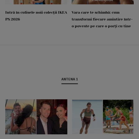
Intră în culisele noii colecții IKEA
Vara care te schimbă: cum
PS 2026
transformi fiecare amintire într-
o poveste pe care o porți cu tine
ANTENA 1