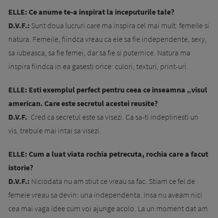
ELLE: Ce anume te-a inspirat la inceputurile tale?
D.V.F.:
Sunt doua lucruri care ma inspira cel mai mult: femeile si
natura. Femeile, fiindca vreau ca ele sa fie independente, sexy,
sa iubeasca, sa fie femei, dar sa fie si puternice. Natura ma
inspira fiindca in ea gasesti orice: culori, texturi, print-uri.
ELLE: Esti exemplul perfect pentru ceea ce inseamna „visul
american. Care este secretul acestei reusite?
D.V.F.
: Cred ca secretul este sa visezi. Ca sa-ti indeplinesti un
vis, trebuie mai intai sa visezi.
ELLE: Cum a luat viata rochia petrecuta, rochia care a facut
istorie?
D.V.F.:
Niciodata nu am stiut ce vreau sa fac. Stiam ce fel de
femeie vreau sa devin: una independenta. Insa nu aveam nici
cea mai vaga idee cum voi ajunge acolo. La un moment dat am