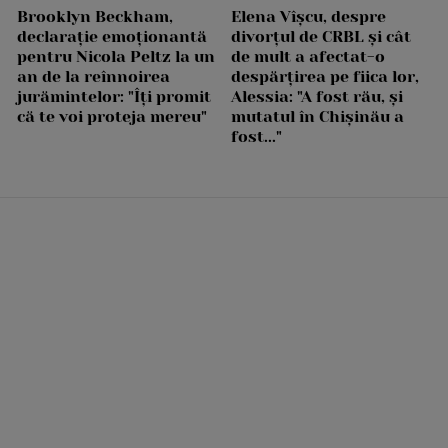
Brooklyn Beckham,
Elena Vîșcu, despre
declarație emoționantă
divorțul de CRBL și cât
pentru Nicola Peltz la un
de mult a afectat-o
an de la reînnoirea
despărțirea pe fiica lor,
jurămintelor: "Îți promit
Alessia: "A fost rău, și
că te voi proteja mereu"
mutatul în Chișinău a
fost..."