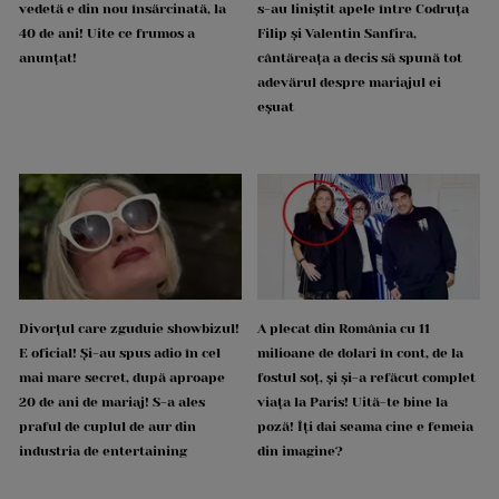
vedetă e din nou însărcinată, la
s-au liniștit apele între Codruța
40 de ani! Uite ce frumos a
Filip și Valentin Sanfira,
anunțat!
cântăreața a decis să spună tot
adevărul despre mariajul ei
eșuat
Divorțul care zguduie showbizul!
A plecat din România cu 11
E oficial! Și-au spus adio în cel
milioane de dolari în cont, de la
mai mare secret, după aproape
fostul soț, și și-a refăcut complet
20 de ani de mariaj! S-a ales
viața la Paris! Uită-te bine la
praful de cuplul de aur din
poză! Îți dai seama cine e femeia
industria de entertaining
din imagine?