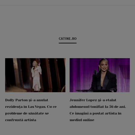
CATINE.RO
Dolly Parton și-a anulat
Jennifer Lopez și-a etalat
rezidența în Las Vegas. Cu ce
abdomenul tonifiat la 56 de ani.
probleme de sănătate se
Ce imagini a postat artista în
confruntă artista
mediul online