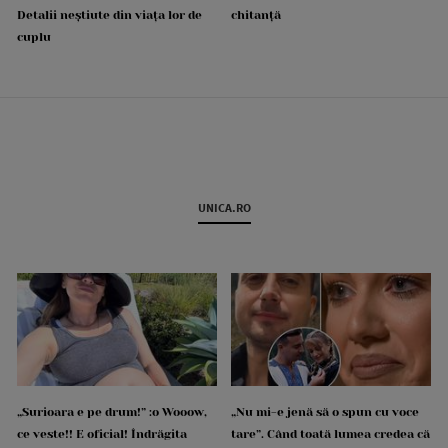
Detalii neștiute din viața lor de
chitanță
cuplu
UNICA.RO
„Surioara e pe drum!” :o Wooow,
„Nu mi-e jenă să o spun cu voce
ce veste!! E oficial! Îndrăgita
tare”. Când toată lumea credea că