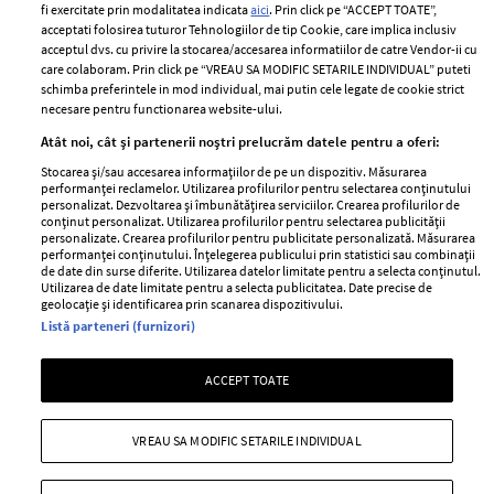
fi exercitate prin modalitatea indicata
aici
. Prin click pe “ACCEPT TOATE”,
Contact
Publicitate
acceptati folosirea tuturor Tehnologiilor de tip Cookie, care implica inclusiv
acceptul dvs. cu privire la stocarea/accesarea informatiilor de catre Vendor-ii cu
Abonamente
care colaboram. Prin click pe “VREAU SA MODIFIC SETARILE INDIVIDUAL” puteti
schimba preferintele in mod individual, mai putin cele legate de cookie strict
necesare pentru functionarea website-ului.
Stiri
Libertatea pentru
Atât noi, cât și partenerii noștri prelucrăm datele pentru a oferi:
femei
GSP
Stocarea și/sau accesarea informațiilor de pe un dispozitiv. Măsurarea
Viva
performanței reclamelor. Utilizarea profilurilor pentru selectarea conținutului
Unica
personalizat. Dezvoltarea și îmbunătățirea serviciilor. Crearea profilurilor de
Avantaje
conținut personalizat. Utilizarea profilurilor pentru selectarea publicității
Baby
personalizate. Crearea profilurilor pentru publicitate personalizată. Măsurarea
Retete practice
performanței conținutului. Înțelegerea publicului prin statistici sau combinații
Retete
de date din surse diferite. Utilizarea datelor limitate pentru a selecta conținutul.
Utilizarea de date limitate pentru a selecta publicitatea. Date precise de
geolocație și identificarea prin scanarea dispozitivului.
Pariază responsabil! Decizia ONJN nr. 821/25.09.2025.
Listă parteneri (furnizori)
Jocurile de noroc sunt interzise minorilor.
ACCEPT TOATE
Copyright © 2026 Ringier Romania SRL
VREAU SA MODIFIC SETARILE INDIVIDUAL