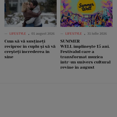
—
LIFESTYLE
01 august 2026
—
LIFESTYLE
31 iulie 2026
Cum să vă susțineți
SUMMER
reciproc în cuplu și să vă
WELL împlinește 15 ani.
creșteți încrederea în
Festivalul care a
sine
transformat muzica
într-un univers cultural
revine în august