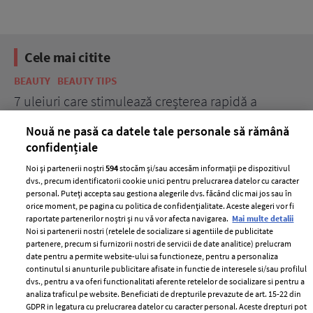
Cele mai citite
BEAUTY
BEAUTY TIPS
BE
țe
7 uleiuri care stimulează creșterea rapidă a
Ce
părului
de
Nouă ne pasă ca datele tale personale să rămână
confidențiale
Noi și partenerii noștri
594
stocăm și/sau accesăm informații pe dispozitivul
dvs., precum identificatorii cookie unici pentru prelucrarea datelor cu caracter
personal. Puteți accepta sau gestiona alegerile dvs. făcând clic mai jos sau în
orice moment, pe pagina cu politica de confidențialitate. Aceste alegeri vor fi
raportate partenerilor noștri și nu vă vor afecta navigarea.
Mai multe detalii
Noi si partenerii nostri (retelele de socializare si agentiile de publicitate
partenere, precum si furnizorii nostri de servicii de date analitice) prelucram
ELLE Style Awards
Termeni si conditii
date pentru a permite website-ului sa functioneze, pentru a personaliza
2024
continutul si anunturile publicitare afisate in functie de interesele si/sau profilul
Politica de
dvs., pentru a va oferi functionalitati aferente retelelor de socializare si pentru a
Despre ELLE
confidențialitate
analiza traficul pe website. Beneficiati de drepturile prevazute de art. 15-22 din
Romania
GDPR in legatura cu prelucrarea datelor cu caracter personal. Aceste drepturi pot
Politica de cookies