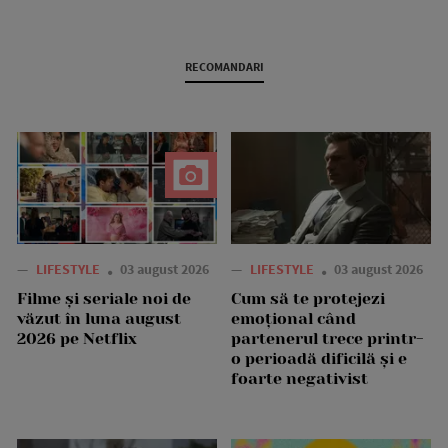
RECOMANDARI
—
LIFESTYLE
03 august 2026
—
LIFESTYLE
03 august 2026
Filme și seriale noi de
Cum să te protejezi
văzut în luna august
emoțional când
2026 pe Netflix
partenerul trece printr-
o perioadă dificilă și e
foarte negativist