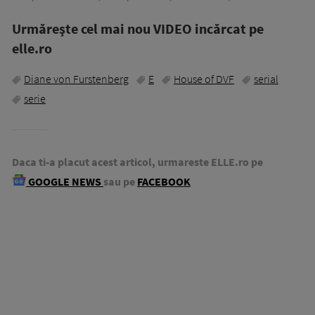
Urmăreşte cel mai nou VIDEO incărcat pe
elle.ro
Diane von Furstenberg
E
House of DVF
serial
serie
Daca ti-a placut acest articol, urmareste ELLE.ro pe
GOOGLE NEWS
sau pe
FACEBOOK