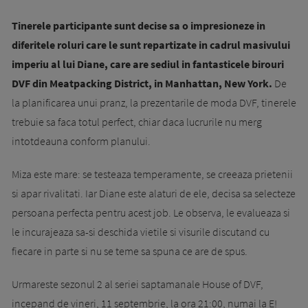
Tinerele participante sunt decise sa o impresioneze in
diferitele roluri care le sunt repartizate in cadrul masivului
imperiu al lui Diane, care are sediul in fantasticele birouri
DVF din Meatpacking District, in Manhattan, New York.
De
la planificarea unui pranz, la prezentarile de moda DVF, tinerele
trebuie sa faca totul perfect, chiar daca lucrurile nu merg
intotdeauna conform planului.
Miza este mare: se testeaza temperamente, se creeaza prietenii
si apar rivalitati. Iar Diane este alaturi de ele, decisa sa selecteze
persoana perfecta pentru acest job. Le observa, le evalueaza si
le incurajeaza sa-si deschida vietile si visurile discutand cu
fiecare in parte si nu se teme sa spuna ce are de spus.
Urmareste sezonul 2 al seriei saptamanale House of DVF,
incepand de vineri, 11 septembrie, la ora 21:00, numai la E!