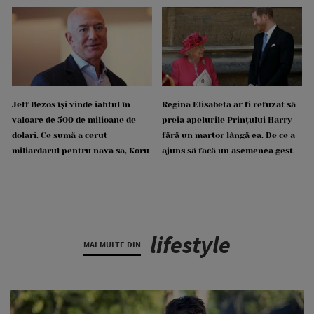
Jeff Bezos își vinde iahtul în
Regina Elisabeta ar fi refuzat să
valoare de 500 de milioane de
preia apelurile Prințului Harry
dolari. Ce sumă a cerut
fără un martor lângă ea. De ce a
miliardarul pentru nava sa, Koru
ajuns să facă un asemenea gest
lifestyle
MAI MULTE DIN