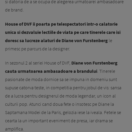
si datoria de a se ocupa de alegerea urmatoarei ambasadoare
de brand.
House of DVF ii poarta pe telespectatori intr-o calatorie
unica si dezvaluie lectiile de viata pe care tinerele care isi
doresc sa lucreze alaturi de Diane von Furstenberg
le
primesc pe parcurs de la designer.
In sezonul 2 al seriei House of DVF,
Diane von Furstenberg
cauta urmatoarea ambasadoare a brandului
. Tinerele
pasionate de moda dornice sa se impuna in domeniu sunt
supuse catorva teste, in competitia pentru jobul de vis: sansa
de a lucra pentru designerul de moda legendar, un icon al
culturii pop. Atunci cand doua fete o insotesc pe Diane la
Saptamana Modei de la Paris, gelozia iese la iveala. Fetele se
cearta la un important eveniment de presa, iar drama se
amplifica.