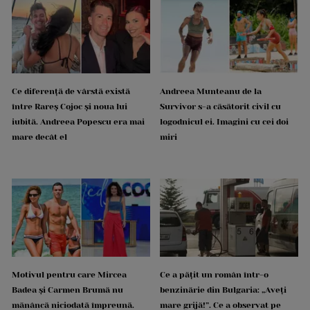
Ce diferență de vârstă există
Andreea Munteanu de la
între Rareș Cojoc și noua lui
Survivor s-a căsătorit civil cu
iubită. Andreea Popescu era mai
logodnicul ei. Imagini cu cei doi
mare decât el
miri
Motivul pentru care Mircea
Ce a pățit un român într-o
Badea și Carmen Brumă nu
benzinărie din Bulgaria: „Aveți
mănâncă niciodată împreună.
mare grijă!”. Ce a observat pe