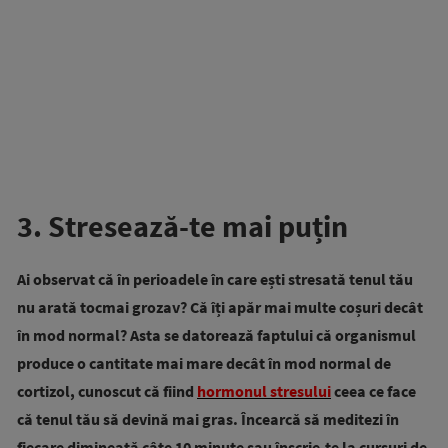
3. Stresează-te mai puțin
Ai observat că în perioadele în care ești stresată tenul tău
nu arată tocmai grozav? Că îți apăr mai multe coșuri decât
în mod normal? Asta se datorează faptului că organismul
produce o cantitate mai mare decât în mod normal de
cortizol, cunoscut că fiind
hormonul stresului
ceea ce face
că tenul tău să devină mai gras.
Încearcă să meditezi în
fiecare dimineață câte 10 minute sau înscrie-te la cursuri de