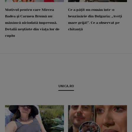
Motivul pentru care Mircea
Ce a pățit un român într-o
Badea și Carmen Brumă nu
benzinărie din Bulgaria: „Aveți
mănâncă niciodată împreună.
mare grijă!”. Ce a observat pe
Detalii neștiute din viața lor de
chitanță
cuplu
UNICA.RO