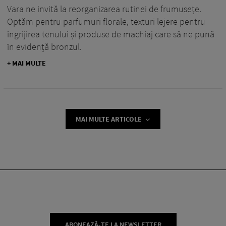
Vara ne invită la reorganizarea rutinei de frumusețe.
Optăm pentru parfumuri florale, texturi lejere pentru
îngrijirea tenului și produse de machiaj care să ne pună
în evidență bronzul.
+ MAI MULTE
MAI MULTE ARTICOLE
ABONEAZĂ-TE LA NEWSLETTER