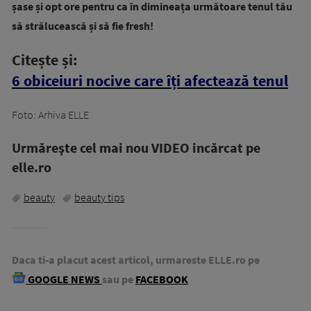
șase și opt ore pentru ca în dimineața următoare tenul tău
să strălucească și să fie fresh!
Citește și:
6 obiceiuri nocive care îți afectează tenul
Foto: Arhiva ELLE
Urmăreşte cel mai nou VIDEO incărcat pe
elle.ro
beauty
beauty tips
Daca ti-a placut acest articol, urmareste ELLE.ro pe
GOOGLE NEWS
sau pe
FACEBOOK