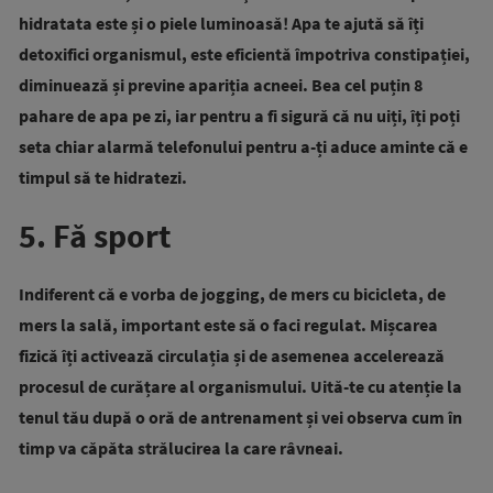
hidratata este și o piele luminoasă! Apa te ajută să îți
detoxifici organismul, este eficientă împotriva constipației,
diminuează și previne apariția acneei. Bea cel puțin 8
pahare de apa pe zi, iar pentru a fi sigură că nu uiți, îți poți
seta chiar alarmă telefonului pentru a-ți aduce aminte că e
timpul să te hidratezi.
5. Fă sport
Indiferent că e vorba de jogging, de mers cu bicicleta, de
mers la sală, important este să o faci regulat. Mișcarea
fizică îți activează circulația și de asemenea accelerează
procesul de curățare al organismului. Uită-te cu atenție la
tenul tău după o oră de antrenament și vei observa cum în
timp va căpăta strălucirea la care râvneai.