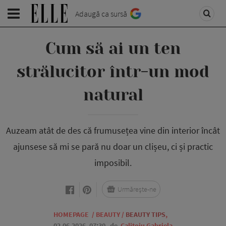
Adaugă ca sursă
Cum să ai un ten
strălucitor într-un mod
natural
Auzeam atât de des că frumusețea vine din interior încât
ajunsese să mi se pară nu doar un clișeu, ci și practic
imposibil.
Urmărește-ne
HOMEPAGE
/
BEAUTY
/
BEAUTY TIPS
,
02.06.2026, 07:30
de
Calitoiu Gabriela