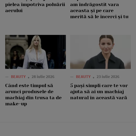
pielea împotriva poluării
am îndrăgostit vara
aerului
aceasta și pe care
merită să le încerci și tu
—
BEAUTY
28 iulie 2026
—
BEAUTY
23 iulie 2026
Când este timpul să
5 pași simpli care te vor
arunci produsele de
ajuta să ai un machiaj
machiaj din trusa ta de
natural în această vară
make-up