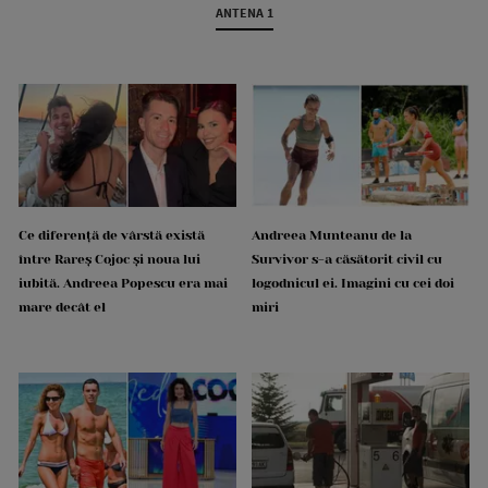
ANTENA 1
Ce diferență de vârstă există
Andreea Munteanu de la
între Rareș Cojoc și noua lui
Survivor s-a căsătorit civil cu
iubită. Andreea Popescu era mai
logodnicul ei. Imagini cu cei doi
mare decât el
miri