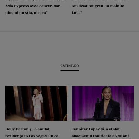
Asia Express avea cancer, dar
Am lăsat tot greul în mâinile
nimeni nu știa, nici ea”
Lui...”
CATINE.RO
Dolly Parton și-a anulat
Jennifer Lopez și-a etalat
rezidența în Las Vegas. Cu ce
abdomenul tonifiat la 56 de ani.