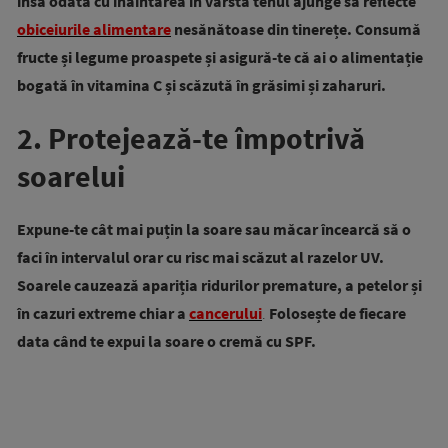
însă odată cu înaintarea în vârstă tenul ajunge să reflecte
obiceiurile alimentare
nesănătoase din tinerețe. Consumă
fructe și legume proaspete și asigură-te că ai o alimentație
bogată în vitamina C și scăzută în grăsimi și zaharuri.
2. Protejează-te împotrivă
soarelui
Expune-te cât mai puțin la soare sau măcar încearcă să o
faci în intervalul orar cu risc mai scăzut al razelor UV.
Soarele cauzează apariția ridurilor premature, a petelor și
în cazuri extreme chiar a
cancerului
.
Folosește de fiecare
data când te expui la soare o cremă cu SPF.