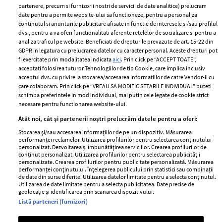
partenere, precum si furnizorii nostri de servicii de date analitice) prelucram
ELLE Style Awards
Termeni si conditii
date pentru a permite website-ului sa functioneze, pentru a personaliza
2024
continutul si anunturile publicitare afisate in functie de interesele si/sau profilul
Politica de
dvs., pentru a va oferi functionalitati aferente retelelor de socializare si pentru a
Despre ELLE
confidențialitate
analiza traficul pe website. Beneficiati de drepturile prevazute de art. 15-22 din
Romania
GDPR in legatura cu prelucrarea datelor cu caracter personal. Aceste drepturi pot
Politica de cookies
fi exercitate prin modalitatea indicata
aici
. Prin click pe “ACCEPT TOATE”,
Contact
Publicitate
acceptati folosirea tuturor Tehnologiilor de tip Cookie, care implica inclusiv
acceptul dvs. cu privire la stocarea/accesarea informatiilor de catre Vendor-ii cu
Abonamente
care colaboram. Prin click pe “VREAU SA MODIFIC SETARILE INDIVIDUAL” puteti
schimba preferintele in mod individual, mai putin cele legate de cookie strict
necesare pentru functionarea website-ului.
Stiri
Libertatea pentru
Atât noi, cât și partenerii noștri prelucrăm datele pentru a oferi:
femei
GSP
Stocarea și/sau accesarea informațiilor de pe un dispozitiv. Măsurarea
Viva
performanței reclamelor. Utilizarea profilurilor pentru selectarea conținutului
Unica
personalizat. Dezvoltarea și îmbunătățirea serviciilor. Crearea profilurilor de
Avantaje
conținut personalizat. Utilizarea profilurilor pentru selectarea publicității
Baby
personalizate. Crearea profilurilor pentru publicitate personalizată. Măsurarea
Retete practice
performanței conținutului. Înțelegerea publicului prin statistici sau combinații
Retete
de date din surse diferite. Utilizarea datelor limitate pentru a selecta conținutul.
Utilizarea de date limitate pentru a selecta publicitatea. Date precise de
geolocație și identificarea prin scanarea dispozitivului.
Pariază responsabil! Decizia ONJN nr. 821/25.09.2025.
Listă parteneri (furnizori)
Jocurile de noroc sunt interzise minorilor.