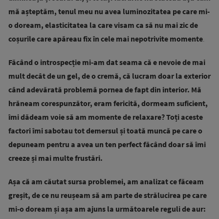
mă așteptăm, tenul meu nu avea luminozitatea pe care mi-
o doream, elasticitatea la care visam ca să nu mai zic de
coșurile care apăreau fix în cele mai nepotrivite momente
.
Făcând o introspecție mi-am dat seama că e nevoie de mai
mult decât de un gel, de o cremă, că lucram doar la exterior
când adevărată problemă pornea de fapt din interior.
Mă
hrăneam corespunzător, eram fericită, dormeam suficient,
îmi dădeam voie să am momente de relaxare? Toți aceste
factori îmi sabotau tot demersul și toată muncă pe care o
depuneam pentru a avea un ten perfect făcând doar să îmi
creeze și mai multe frustări.
Așa că am căutat sursa problemei, am analizat ce făceam
greșit, de ce nu reușeam să am parte de strălucirea pe care
mi-o doream și așa am ajuns la următoarele reguli de aur: