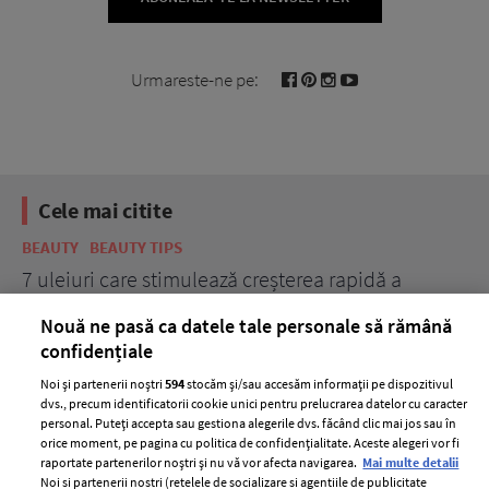
Urmareste-ne pe:
Cele mai citite
BEAUTY
BEAUTY TIPS
BE
țe
7 uleiuri care stimulează creșterea rapidă a
Ce
părului
de
Nouă ne pasă ca datele tale personale să rămână
confidențiale
Noi și partenerii noștri
594
stocăm și/sau accesăm informații pe dispozitivul
dvs., precum identificatorii cookie unici pentru prelucrarea datelor cu caracter
personal. Puteți accepta sau gestiona alegerile dvs. făcând clic mai jos sau în
orice moment, pe pagina cu politica de confidențialitate. Aceste alegeri vor fi
raportate partenerilor noștri și nu vă vor afecta navigarea.
Mai multe detalii
Noi si partenerii nostri (retelele de socializare si agentiile de publicitate