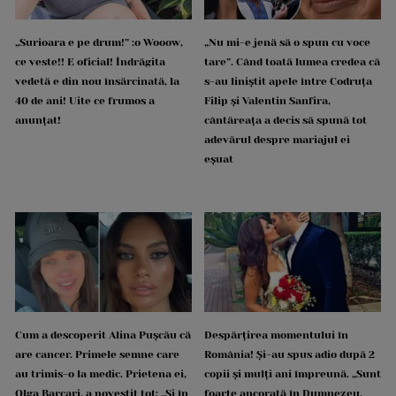
„Surioara e pe drum!” :o Wooow,
„Nu mi-e jenă să o spun cu voce
ce veste!! E oficial! Îndrăgita
tare”. Când toată lumea credea că
vedetă e din nou însărcinată, la
s-au liniștit apele între Codruța
40 de ani! Uite ce frumos a
Filip și Valentin Sanfira,
anunțat!
cântăreața a decis să spună tot
adevărul despre mariajul ei
eșuat
Cum a descoperit Alina Pușcău că
Despărțirea momentului în
are cancer. Primele semne care
România! Și-au spus adio după 2
au trimis-o la medic. Prietena ei,
copii și mulți ani împreună. „Sunt
Olga Barcari, a povestit tot: „Și în
foarte ancorată în Dumnezeu.