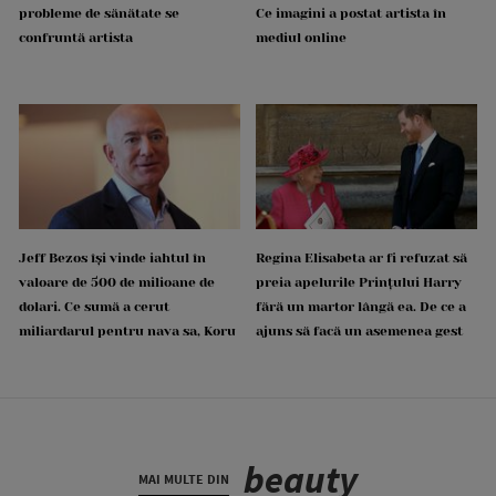
probleme de sănătate se
Ce imagini a postat artista în
confruntă artista
mediul online
Jeff Bezos își vinde iahtul în
Regina Elisabeta ar fi refuzat să
valoare de 500 de milioane de
preia apelurile Prințului Harry
dolari. Ce sumă a cerut
fără un martor lângă ea. De ce a
miliardarul pentru nava sa, Koru
ajuns să facă un asemenea gest
beauty
MAI MULTE DIN