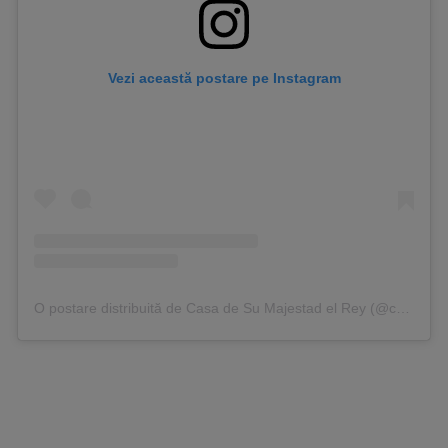
Vezi această postare pe Instagram
O postare distribuită de Casa de Su Majestad el Rey (@casareal.es)