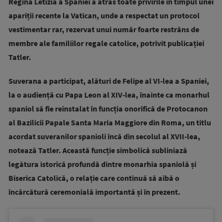
Regina Letizia a Spaniei a atras toate privirile în timpul unei
apariții recente la Vatican, unde a respectat un protocol
vestimentar rar, rezervat unui număr foarte restrâns de
membre ale familiilor regale catolice, potrivit publicației
Tatler.
Suverana a participat, alături de Felipe al VI-lea a Spaniei,
la o audiență cu Papa Leon al XIV-lea, înainte ca monarhul
spaniol să fie reinstalat în funcția onorifică de Protocanon
al Bazilicii Papale Santa Maria Maggiore din Roma, un titlu
acordat suveranilor spanioli încă din secolul al XVII-lea,
notează Tatler. Această funcție simbolică subliniază
legătura istorică profundă dintre monarhia spaniolă și
Biserica Catolică, o relație care continuă să aibă o
încărcătură ceremonială importantă și în prezent.