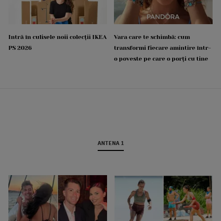
Intră în culisele noii colecții IKEA
Vara care te schimbă: cum
PS 2026
transformi fiecare amintire într-
o poveste pe care o porți cu tine
ANTENA 1