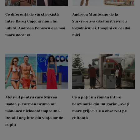
Ce diferență de vârstă există
Andreea Munteanu de la
între Rareș Cojoc și noua lui
Survivor s-a căsătorit civil cu
iubită. Andreea Popescu era mai
logodnicul ei. Imagini cu cei doi
mare decât el
miri
Motivul pentru care Mircea
Ce a pățit un român într-o
Badea și Carmen Brumă nu
benzinărie din Bulgaria: „Aveți
mănâncă niciodată împreună.
mare grijă!”. Ce a observat pe
Detalii neștiute din viața lor de
chitanță
cuplu