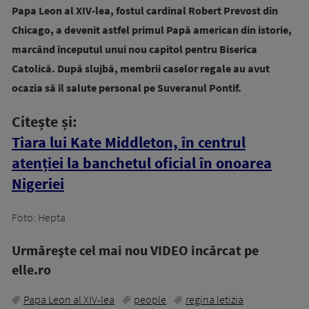
Papa Leon al XIV-lea, fostul cardinal Robert Prevost din
Chicago, a devenit astfel primul Papă american din istorie,
marcând începutul unui nou capitol pentru Biserica
Catolică. După slujbă, membrii caselor regale au avut
ocazia să îl salute personal pe Suveranul Pontif.
Citește și:
Tiara lui Kate Middleton, în centrul
atenției la banchetul oficial în onoarea
Nigeriei
Foto: Hepta
Urmăreşte cel mai nou VIDEO incărcat pe
elle.ro
Papa Leon al XIV-lea
people
regina letizia