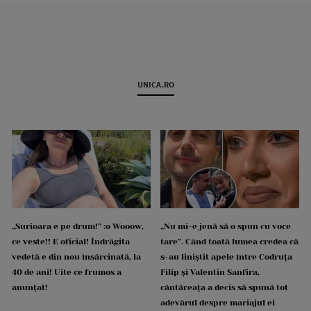
UNICA.RO
„Surioara e pe drum!” :o Wooow,
„Nu mi-e jenă să o spun cu voce
ce veste!! E oficial! Îndrăgita
tare”. Când toată lumea credea că
vedetă e din nou însărcinată, la
s-au liniștit apele între Codruța
40 de ani! Uite ce frumos a
Filip și Valentin Sanfira,
anunțat!
cântăreața a decis să spună tot
adevărul despre mariajul ei