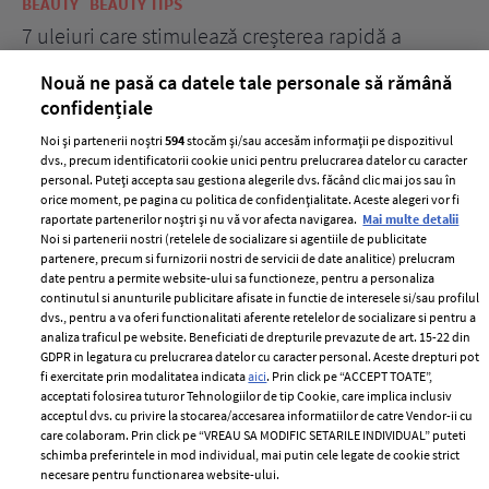
BEAUTY
BEAUTY TIPS
BE
țe
7 uleiuri care stimulează creșterea rapidă a
Ce
părului
de
Nouă ne pasă ca datele tale personale să rămână
confidențiale
Noi și partenerii noștri
594
stocăm și/sau accesăm informații pe dispozitivul
dvs., precum identificatorii cookie unici pentru prelucrarea datelor cu caracter
personal. Puteți accepta sau gestiona alegerile dvs. făcând clic mai jos sau în
orice moment, pe pagina cu politica de confidențialitate. Aceste alegeri vor fi
raportate partenerilor noștri și nu vă vor afecta navigarea.
Mai multe detalii
Noi si partenerii nostri (retelele de socializare si agentiile de publicitate
partenere, precum si furnizorii nostri de servicii de date analitice) prelucram
ELLE Style Awards
Termeni si conditii
date pentru a permite website-ului sa functioneze, pentru a personaliza
2024
continutul si anunturile publicitare afisate in functie de interesele si/sau profilul
Politica de
dvs., pentru a va oferi functionalitati aferente retelelor de socializare si pentru a
Despre ELLE
confidențialitate
analiza traficul pe website. Beneficiati de drepturile prevazute de art. 15-22 din
Romania
GDPR in legatura cu prelucrarea datelor cu caracter personal. Aceste drepturi pot
Politica de cookies
fi exercitate prin modalitatea indicata
aici
. Prin click pe “ACCEPT TOATE”,
Contact
Publicitate
acceptati folosirea tuturor Tehnologiilor de tip Cookie, care implica inclusiv
acceptul dvs. cu privire la stocarea/accesarea informatiilor de catre Vendor-ii cu
Abonamente
care colaboram. Prin click pe “VREAU SA MODIFIC SETARILE INDIVIDUAL” puteti
schimba preferintele in mod individual, mai putin cele legate de cookie strict
necesare pentru functionarea website-ului.