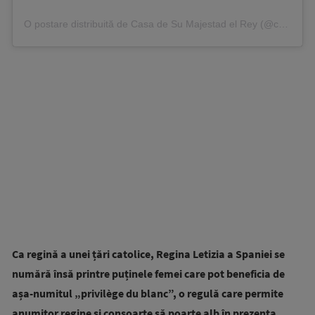
O postare distribuită de Casa de Su Majestad el Rey (@casareal.es)
Ca regină a unei țări catolice, Regina Letizia a Spaniei se
numără însă printre puținele femei care pot beneficia de
așa-numitul „privilège du blanc”, o regulă care permite
anumitor regine și consoarte să poarte alb în prezența