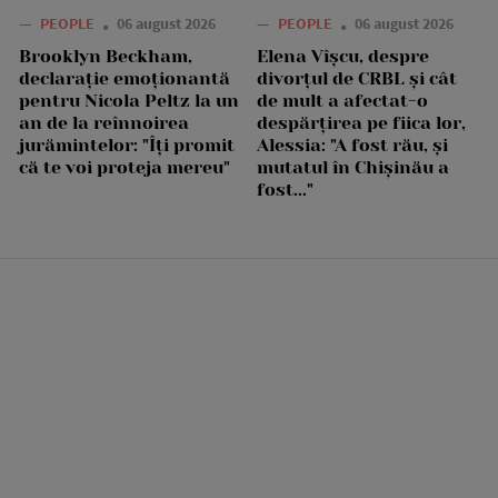
—
PEOPLE
06 august 2026
—
PEOPLE
06 august 2026
Brooklyn Beckham,
Elena Vîșcu, despre
declarație emoționantă
divorțul de CRBL și cât
pentru Nicola Peltz la un
de mult a afectat-o
an de la reînnoirea
despărțirea pe fiica lor,
jurămintelor: "Îți promit
Alessia: "A fost rău, și
că te voi proteja mereu"
mutatul în Chișinău a
fost..."