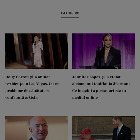
CATINE.RO
Dolly Parton și-a anulat
Jennifer Lopez și-a etalat
rezidența în Las Vegas. Cu ce
abdomenul tonifiat la 56 de ani.
probleme de sănătate se
Ce imagini a postat artista în
confruntă artista
mediul online