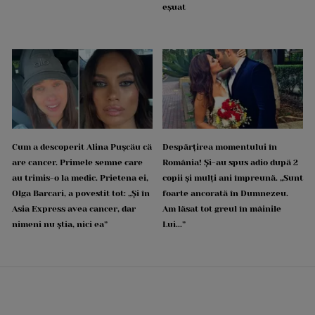
eșuat
Cum a descoperit Alina Pușcău că
Despărțirea momentului în
are cancer. Primele semne care
România! Și-au spus adio după 2
au trimis-o la medic. Prietena ei,
copii și mulți ani împreună. „Sunt
Olga Barcari, a povestit tot: „Și în
foarte ancorată în Dumnezeu.
Asia Express avea cancer, dar
Am lăsat tot greul în mâinile
nimeni nu știa, nici ea”
Lui...”