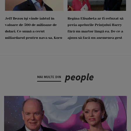
Jeff Bezos își vinde iahtul în
Regina Elisabeta ar fi refuzat să
valoare de 500 de milioane de
preia apelurile Prințului Harry
dolari. Ce sumă a cerut
fără un martor lângă ea. De ce a
miliardarul pentru nava sa, Koru
ajuns să facă un asemenea gest
people
MAI MULTE DIN