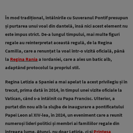
În mod tradițional, întâlnirile cu Suveranul Pontif presupun
și purtarea unui voal din dantelă, însă nici acest element nu
este impus strict. De-a lungul timpului, mai multe figuri
regale au reinterpretat această regulă, de la Regina
Camilla, care a renunțat la voal într-o vizită oficială, până
la
Regina Rania
a Iordaniei, care a ales un batic alb,
adaptând protocolul la propriul stil.
Regina Letizia a Spaniei a mai apelat la acest privilegiu și în
trecut, prima dată în 2014, în timpul unei vizite oficiale la
Vatican, când s-a întâlnit cu Papa Francisc. Ulterior, a
purtat din nou alb la slujba de inaugurare a pontificatului
Papei Leon al XIV-lea, în 2024, un eveniment care a reunit
numeroși lideri politici și membri ai familiilor regale din
întreaga lume. Atunci, nu doar Letizia, ci și
Prințesa