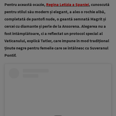
Pentru această ocazie,
Regina Letizia a Spaniei
, cunoscută
pentru stilul său modern și elegant, a ales o rochie albă,
completată de pantofi nude, o geantă semnată Magrit și
cercei cu diamante și perle de la Ansorena. Alegerea nu a
fost întâmplătoare, ci a reflectat un protocol special al
Vaticanului, explică Tatler, care impune în mod tradițional
ținute negre pentru femeile care se întâlnesc cu Suveranul
Pontif.