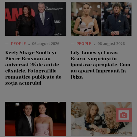
—
PEOPLE
06 august 2026
—
PEOPLE
06 august 2026
Keely Shaye Smith și
Lily James și Lucas
Pierce Brosnan au
Bravo, surprinși în
aniversat 25 de ani de
ipostaze apropiate. Cum
căsnicie. Fotografiile
au apărut împreună în
romantice publicate de
Ibiza
soția actorului