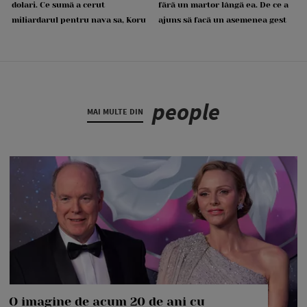
dolari. Ce sumă a cerut
fără un martor lângă ea. De ce a
miliardarul pentru nava sa, Koru
ajuns să facă un asemenea gest
people
MAI MULTE DIN
O imagine de acum 20 de ani cu