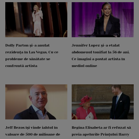
Dolly Parton și-a anulat
Jennifer Lopez și-a etalat
rezidența în Las Vegas. Cu ce
abdomenul tonifiat la 56 de ani.
probleme de sănătate se
Ce imagini a postat artista în
confruntă artista
mediul online
Jeff Bezos își vinde iahtul în
Regina Elisabeta ar fi refuzat să
valoare de 500 de milioane de
preia apelurile Prințului Harry