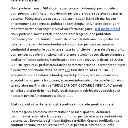
Noi și partenerii noștri
594
stocăm și/sau accesăm informații pe dispozitivul
dvs., precum identificatorii cookie unici pentru prelucrarea datelor cu caracter
personal. Puteți accepta sau gestiona alegerile dvs. făcând clic mai jos sau în
orice moment, pe pagina cu politica de confidențialitate. Aceste alegeri vor fi
raportate partenerilor noștri și nu vă vor afecta navigarea.
Mai multe detalii
Noi si partenerii nostri (retelele de socializare si agentiile de publicitate
partenere, precum si furnizorii nostri de servicii de date analitice) prelucram
ELLE Style Awards
Termeni si conditii
date pentru a permite website-ului sa functioneze, pentru a personaliza
2024
continutul si anunturile publicitare afisate in functie de interesele si/sau profilul
Politica de
dvs., pentru a va oferi functionalitati aferente retelelor de socializare si pentru a
Despre ELLE
confidențialitate
analiza traficul pe website. Beneficiati de drepturile prevazute de art. 15-22 din
Romania
GDPR in legatura cu prelucrarea datelor cu caracter personal. Aceste drepturi pot
Politica de cookies
fi exercitate prin modalitatea indicata
aici
. Prin click pe “ACCEPT TOATE”,
Contact
Publicitate
acceptati folosirea tuturor Tehnologiilor de tip Cookie, care implica inclusiv
acceptul dvs. cu privire la stocarea/accesarea informatiilor de catre Vendor-ii cu
Abonamente
care colaboram. Prin click pe “VREAU SA MODIFIC SETARILE INDIVIDUAL” puteti
schimba preferintele in mod individual, mai putin cele legate de cookie strict
necesare pentru functionarea website-ului.
Stiri
Libertatea pentru
Atât noi, cât și partenerii noștri prelucrăm datele pentru a oferi:
femei
GSP
Stocarea și/sau accesarea informațiilor de pe un dispozitiv. Măsurarea
Viva
performanței reclamelor. Utilizarea profilurilor pentru selectarea conținutului
Unica
personalizat. Dezvoltarea și îmbunătățirea serviciilor. Crearea profilurilor de
Avantaje
conținut personalizat. Utilizarea profilurilor pentru selectarea publicității
Baby