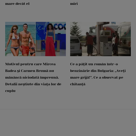
mare decât el
miri
Motivul pentru care Mircea
Ce a pățit un român într-o
Badea și Carmen Brumă nu
benzinărie din Bulgaria: „Aveți
mănâncă niciodată împreună.
mare grijă!”. Ce a observat pe
Detalii neștiute din viața lor de
chitanță
cuplu