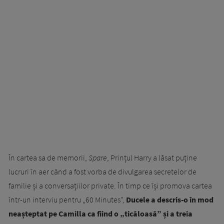
În cartea sa de memorii,
Spare
, Prințul Harry a lăsat puține
lucruri în aer când a fost vorba de divulgarea secretelor de
familie și a conversațiilor private. În timp ce își promova cartea
într-un interviu pentru „60 Minutes”,
Ducele a descris-o în mod
neașteptat pe Camilla ca fiind o „ticăloasă” și a treia