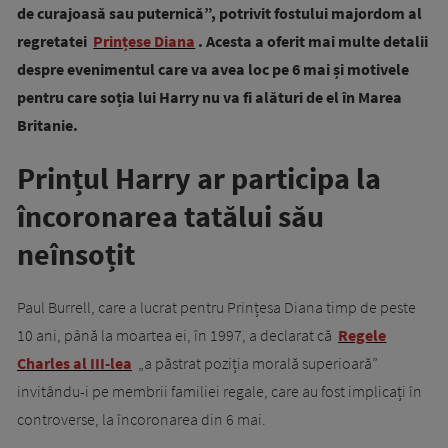
de curajoasă sau puternică”, potrivit fostului majordom al
regretatei
Prințese Diana
. Acesta a oferit mai multe detalii
despre evenimentul care va avea loc pe 6 mai și motivele
pentru care soția lui Harry nu va fi alături de el în Marea
Britanie.
Prințul Harry ar participa la
încoronarea tatălui său
neînsoțit
Paul Burrell, care a lucrat pentru Prințesa Diana timp de peste
10 ani, până la moartea ei, în 1997, a declarat că
Regele
Charles al III-lea
„a păstrat poziția morală superioară”
invitându-i pe membrii familiei regale, care au fost implicați în
controverse, la încoronarea din 6 mai.