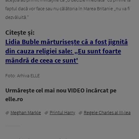
faptul dacă vor face sau nu călătoria în Marea Britanie „nu va fi
dezvăluită.”
Citește și:
Lidia Buble mărturisește că a fost jignită
din cauza religiei sale: „Eu sunt foarte
mândră de ceea ce sunt'
Foto: Arhiva ELLE
Urmăreşte cel mai nou VIDEO incărcat pe
elle.ro
Meghan Markle
Printul Harry
Regele Charles al III-lea