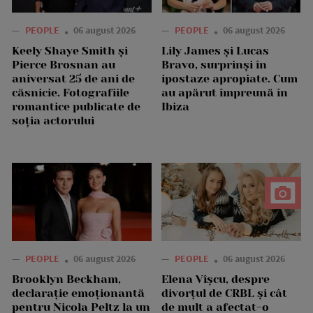
—
PEOPLE
06 august 2026
—
PEOPLE
06 august 2026
Keely Shaye Smith și
Lily James și Lucas
Pierce Brosnan au
Bravo, surprinși în
aniversat 25 de ani de
ipostaze apropiate. Cum
căsnicie. Fotografiile
au apărut împreună în
romantice publicate de
Ibiza
soția actorului
—
PEOPLE
06 august 2026
—
PEOPLE
06 august 2026
Brooklyn Beckham,
Elena Vîșcu, despre
declarație emoționantă
divorțul de CRBL și cât
pentru Nicola Peltz la un
de mult a afectat-o