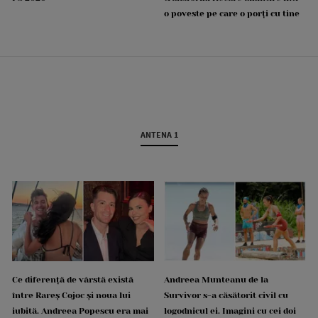
o poveste pe care o porți cu tine
ANTENA 1
Ce diferență de vârstă există
Andreea Munteanu de la
între Rareș Cojoc și noua lui
Survivor s-a căsătorit civil cu
iubită. Andreea Popescu era mai
logodnicul ei. Imagini cu cei doi