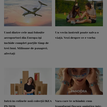
Unul dintre cele mai folosite
Un vecin instruit poate salva o
aeroporturi din Europa își
viață. Vezi despre ce e vorba
închide complet porțile timp de
trei luni. Milioane de pasageri,
afectați
Intră în culisele noii colecții IKEA
Vara care te schimbă: cum
PS 2026
transformi fiecare amintire într-