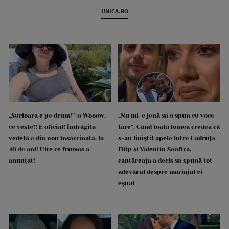
UNICA.RO
„Surioara e pe drum!” :o Wooow,
„Nu mi-e jenă să o spun cu voce
ce veste!! E oficial! Îndrăgita
tare”. Când toată lumea credea că
vedetă e din nou însărcinată, la
s-au liniștit apele între Codruța
40 de ani! Uite ce frumos a
Filip și Valentin Sanfira,
anunțat!
cântăreața a decis să spună tot
adevărul despre mariajul ei
eșuat