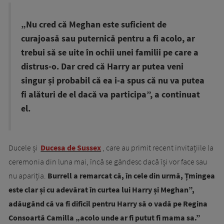
„Nu cred că Meghan este suficient de
curajoasă sau puternică pentru a fi acolo, ar
trebui să se uite în ochii unei familii pe care a
distrus-o. Dar cred că Harry ar putea veni
singur și probabil că ea i-a spus că nu va putea
fi alături de el dacă va participa”, a continuat
el.
Ducele și
Ducesa de Sussex
, care au primit recent invitațiile la
ceremonia din luna mai, încă se gândesc dacă își vor face sau
nu apariția.
Burrell a remarcat că, în cele din urmă, Țmingea
este clar și cu adevărat în curtea lui Harry și Meghan”,
adăugând că va fi dificil pentru Harry să o vadă pe Regina
Consoartă Camilla „acolo unde ar fi putut fi mama sa.”