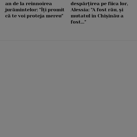
an de la reînnoirea
despărțirea pe fiica lor,
jurămintelor: "Îți promit
Alessia: "A fost rău, și
că te voi proteja mereu"
mutatul în Chișinău a
fost..."