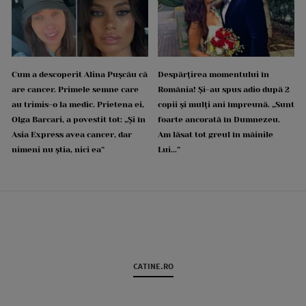
Cum a descoperit Alina Pușcău că
Despărțirea momentului în
are cancer. Primele semne care
România! Și-au spus adio după 2
au trimis-o la medic. Prietena ei,
copii și mulți ani împreună. „Sunt
Olga Barcari, a povestit tot: „Și în
foarte ancorată în Dumnezeu.
Asia Express avea cancer, dar
Am lăsat tot greul în mâinile
nimeni nu știa, nici ea”
Lui...”
CATINE.RO