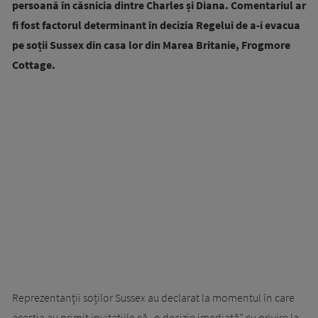
persoană în căsnicia dintre Charles și Diana. Comentariul ar
fi fost factorul determinant în decizia Regelui de a-i evacua
pe soții Sussex din casa lor din Marea Britanie, Frogmore
Cottage.
Reprezentanții soților Sussex au declarat la momentul în care
aceștia au primit invitațiile că „o decizie imediată” cu privire la