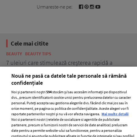
Urmareste-ne pe:
Cele mai citite
BEAUTY
BEAUTY TIPS
BE
țe
7 uleiuri care stimulează creșterea rapidă a
Ce
părului
de
Nouă ne pasă ca datele tale personale să rămână
confidențiale
Noi și partenerii noștri
594
stocăm și/sau accesăm informații pe dispozitivul
dvs., precum identificatorii cookie unici pentru prelucrarea datelor cu caracter
personal. Puteți accepta sau gestiona alegerile dvs. făcând clic mai jos sau în
orice moment, pe pagina cu politica de confidențialitate. Aceste alegeri vor fi
raportate partenerilor noștri și nu vă vor afecta navigarea.
Mai multe detalii
Noi si partenerii nostri (retelele de socializare si agentiile de publicitate
partenere, precum si furnizorii nostri de servicii de date analitice) prelucram
ELLE Style Awards
Termeni si conditii
date pentru a permite website-ului sa functioneze, pentru a personaliza
2024
continutul si anunturile publicitare afisate in functie de interesele si/sau profilul