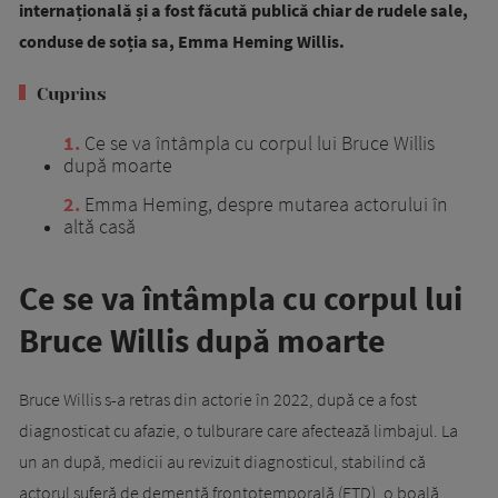
internațională și a fost făcută publică chiar de rudele sale,
conduse de soția sa, Emma Heming Willis.
Cuprins
1
Ce se va întâmpla cu corpul lui Bruce Willis
după moarte
2
Emma Heming, despre mutarea actorului în
altă casă
Ce se va întâmpla cu corpul lui
Bruce Willis după moarte
Bruce Willis s-a retras din actorie în 2022, după ce a fost
diagnosticat cu afazie, o tulburare care afectează limbajul. La
un an după, medicii au revizuit diagnosticul, stabilind că
actorul suferă de demență frontotemporală (FTD), o boală