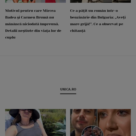
Motivul pentru care Mircea
Ce a pățit un român într-o
Badea și Carmen Brumă nu
benzinărie din Bulgaria: „Aveți
mănâncă niciodată împreună.
mare grijă!”. Ce a observat pe
Detalii neștiute din viața lor de
chitanță
cuplu
UNICA.RO