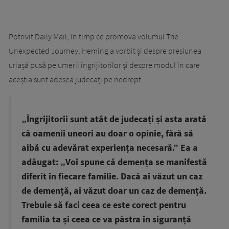
Potrivit Daily Mail, în timp ce promova volumul The
Unexpected Journey, Heming a vorbit și despre presiunea
uriașă pusă pe umerii îngrijitorilor și despre modul în care
aceștia sunt adesea judecați pe nedrept.
„Îngrijitorii sunt atât de judecați și asta arată
că oamenii uneori au doar o opinie, fără să
aibă cu adevărat experiența necesară.” Ea a
adăugat: „Voi spune că demența se manifestă
diferit în fiecare familie. Dacă ai văzut un caz
de demență, ai văzut doar un caz de demență.
Trebuie să faci ceea ce este corect pentru
familia ta și ceea ce va păstra în siguranță