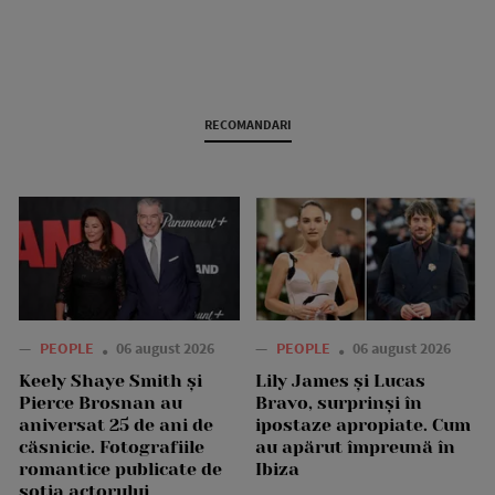
RECOMANDARI
—
PEOPLE
06 august 2026
—
PEOPLE
06 august 2026
Keely Shaye Smith și
Lily James și Lucas
Pierce Brosnan au
Bravo, surprinși în
aniversat 25 de ani de
ipostaze apropiate. Cum
căsnicie. Fotografiile
au apărut împreună în
romantice publicate de
Ibiza
soția actorului