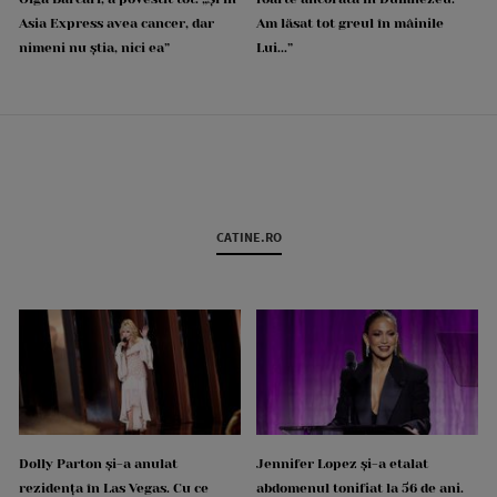
Asia Express avea cancer, dar
Am lăsat tot greul în mâinile
nimeni nu știa, nici ea”
Lui...”
CATINE.RO
Dolly Parton și-a anulat
Jennifer Lopez și-a etalat
rezidența în Las Vegas. Cu ce
abdomenul tonifiat la 56 de ani.