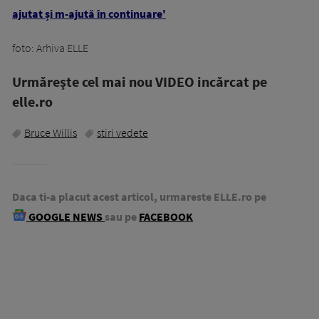
ajutat și m-ajută în continuare'
foto: Arhiva ELLE
Urmăreşte cel mai nou VIDEO incărcat pe
elle.ro
Bruce Willis
stiri vedete
Daca ti-a placut acest articol, urmareste ELLE.ro pe
GOOGLE NEWS
sau pe
FACEBOOK