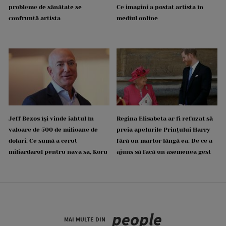
probleme de sănătate se
Ce imagini a postat artista în
confruntă artista
mediul online
Jeff Bezos își vinde iahtul în
Regina Elisabeta ar fi refuzat să
valoare de 500 de milioane de
preia apelurile Prințului Harry
dolari. Ce sumă a cerut
fără un martor lângă ea. De ce a
miliardarul pentru nava sa, Koru
ajuns să facă un asemenea gest
people
MAI MULTE DIN