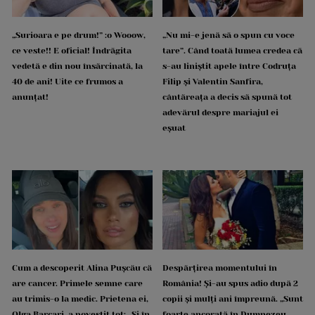
„Surioara e pe drum!” :o Wooow,
„Nu mi-e jenă să o spun cu voce
ce veste!! E oficial! Îndrăgita
tare”. Când toată lumea credea că
vedetă e din nou însărcinată, la
s-au liniștit apele între Codruța
40 de ani! Uite ce frumos a
Filip și Valentin Sanfira,
anunțat!
cântăreața a decis să spună tot
adevărul despre mariajul ei
eșuat
Cum a descoperit Alina Pușcău că
Despărțirea momentului în
are cancer. Primele semne care
România! Și-au spus adio după 2
au trimis-o la medic. Prietena ei,
copii și mulți ani împreună. „Sunt
Olga Barcari, a povestit tot: „Și în
foarte ancorată în Dumnezeu.