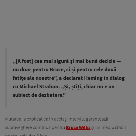
„[A fost] cea mai sigură și mai bună decizie —
nu doar pentru Bruce, ci și pentru cele două
fetițe ale noastre”, a declarat Heming în dialog
cu Michael Strahan. „Și, știți, chiar nu e un
subiect de dezbatere.”
Mutarea, a explicat ea în același interviu, garantează
supraveghere continuă pentru
Bruce Willis
și un mediu stabil
pentru cele două fete.