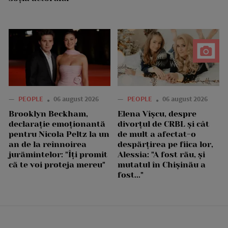
—
PEOPLE
06 august 2026
—
PEOPLE
06 august 2026
Brooklyn Beckham,
Elena Vîșcu, despre
declarație emoționantă
divorțul de CRBL și cât
pentru Nicola Peltz la un
de mult a afectat-o
an de la reînnoirea
despărțirea pe fiica lor,
jurămintelor: "Îți promit
Alessia: "A fost rău, și
că te voi proteja mereu"
mutatul în Chișinău a
fost..."