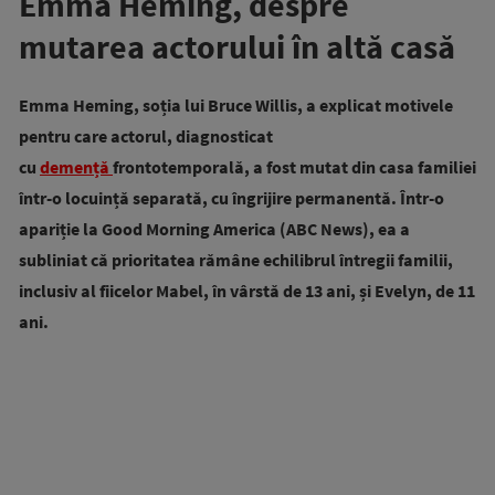
Emma Heming, despre
mutarea actorului în altă casă
Emma Heming, soția lui Bruce Willis, a explicat motivele
pentru care actorul, diagnosticat
cu
demență
frontotemporală, a fost mutat din casa familiei
într-o locuință separată, cu îngrijire permanentă. Într-o
apariție la Good Morning America (ABC News), ea a
subliniat că prioritatea rămâne echilibrul întregii familii,
inclusiv al fiicelor Mabel, în vârstă de 13 ani, și Evelyn, de 11
ani.