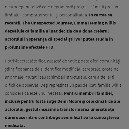
neurodegenerativă care degradează progresiv funcții precum
limbajul, comportamentul și personalitatea.
În cartea sa
recentă, The Unexpected Journey, Emma Heming Willis
dezvăluie că familia a luat decizia de a dona creierul
actorului în speranța că specialiștii vor putea studia în
profunzime efectele FTD.
Potrivit cercetătorilor, această donație poate oferi comunității
științifice șansa de a identifica modificări cerebrale, proteine
anormale, mutații sau schimbări structurale, care altfel ar fi
dificil de observat. Deși reprezintă un pas delicat, familia Willis
consideră că este unul necesar.
Pentru membrii familiei,
inclusiv pentru fosta soție Demi Moore și cele cinci fiice ale
actorului, gestul înseamnă transformarea unei situații
dureroase într-o contribuție semnificativă la cunoașterea
medicală.