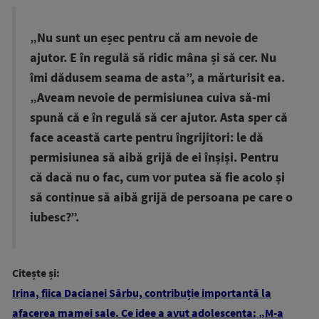
„Nu sunt un eșec pentru că am nevoie de
ajutor. E în regulă să ridic mâna și să cer. Nu
îmi dădusem seama de asta”, a mărturisit ea.
„Aveam nevoie de permisiunea cuiva să-mi
spună că e în regulă să cer ajutor. Asta sper că
face această carte pentru îngrijitori: le dă
permisiunea să aibă grijă de ei înșiși. Pentru
că dacă nu o fac, cum vor putea să fie acolo și
să continue să aibă grijă de persoana pe care o
iubesc?”.
Citește și:
Irina, fiica Dacianei Sârbu, contribuție importantă la
afacerea mamei sale. Ce idee a avut adolescenta: „M-a