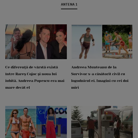
ANTENA 1
Ce diferență de vârstă există
Andreea Munteanu de la
între Rareș Cojoc și noua lui
Survivor s-a căsătorit civil cu
iubită. Andreea Popescu era mai
logodnicul ei. Imagini cu cei doi
mare decât el
miri