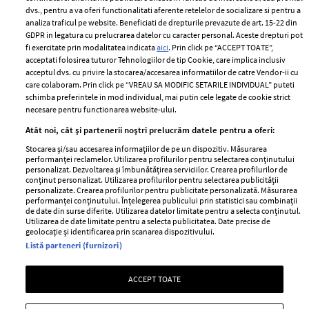
Politica de
dvs., pentru a va oferi functionalitati aferente retelelor de socializare si pentru a
Despre ELLE
confidențialitate
analiza traficul pe website. Beneficiati de drepturile prevazute de art. 15-22 din
Romania
GDPR in legatura cu prelucrarea datelor cu caracter personal. Aceste drepturi pot
Politica de cookies
fi exercitate prin modalitatea indicata
aici
. Prin click pe “ACCEPT TOATE”,
Contact
Publicitate
acceptati folosirea tuturor Tehnologiilor de tip Cookie, care implica inclusiv
acceptul dvs. cu privire la stocarea/accesarea informatiilor de catre Vendor-ii cu
Abonamente
care colaboram. Prin click pe “VREAU SA MODIFIC SETARILE INDIVIDUAL” puteti
schimba preferintele in mod individual, mai putin cele legate de cookie strict
necesare pentru functionarea website-ului.
Stiri
Libertatea pentru
Atât noi, cât și partenerii noștri prelucrăm datele pentru a oferi:
femei
GSP
Stocarea și/sau accesarea informațiilor de pe un dispozitiv. Măsurarea
Viva
performanței reclamelor. Utilizarea profilurilor pentru selectarea conținutului
Unica
personalizat. Dezvoltarea și îmbunătățirea serviciilor. Crearea profilurilor de
Avantaje
conținut personalizat. Utilizarea profilurilor pentru selectarea publicității
Baby
personalizate. Crearea profilurilor pentru publicitate personalizată. Măsurarea
Retete practice
performanței conținutului. Înțelegerea publicului prin statistici sau combinații
Retete
de date din surse diferite. Utilizarea datelor limitate pentru a selecta conținutul.
Utilizarea de date limitate pentru a selecta publicitatea. Date precise de
geolocație și identificarea prin scanarea dispozitivului.
Pariază responsabil! Decizia ONJN nr. 821/25.09.2025.
Listă parteneri (furnizori)
Jocurile de noroc sunt interzise minorilor.
ACCEPT TOATE
Copyright © 2026 Ringier Romania SRL