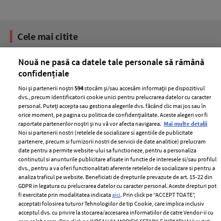
Cele mai citite
BEAUTY
BEAUTY TIPS
BE
Nouă ne pasă ca datele tale personale să rămână
țe
7 uleiuri care stimulează creșterea rapidă a
Ce
confidențiale
părului
de
Noi și partenerii noștri
594
stocăm și/sau accesăm informații pe dispozitivul
dvs., precum identificatorii cookie unici pentru prelucrarea datelor cu caracter
personal. Puteți accepta sau gestiona alegerile dvs. făcând clic mai jos sau în
orice moment, pe pagina cu politica de confidențialitate. Aceste alegeri vor fi
raportate partenerilor noștri și nu vă vor afecta navigarea.
Mai multe detalii
Noi si partenerii nostri (retelele de socializare si agentiile de publicitate
partenere, precum si furnizorii nostri de servicii de date analitice) prelucram
date pentru a permite website-ului sa functioneze, pentru a personaliza
continutul si anunturile publicitare afisate in functie de interesele si/sau profilul
dvs., pentru a va oferi functionalitati aferente retelelor de socializare si pentru a
ELLE Style Awards
Termeni si conditii
analiza traficul pe website. Beneficiati de drepturile prevazute de art. 15-22 din
2024
GDPR in legatura cu prelucrarea datelor cu caracter personal. Aceste drepturi pot
Politica de
fi exercitate prin modalitatea indicata
aici
. Prin click pe “ACCEPT TOATE”,
Despre ELLE
confidențialitate
acceptati folosirea tuturor Tehnologiilor de tip Cookie, care implica inclusiv
Romania
acceptul dvs. cu privire la stocarea/accesarea informatiilor de catre Vendor-ii cu
Politica de cookies