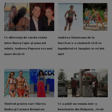
Ce diferență de vârstă există
Andreea Munteanu de la
între Rareș Cojoc și noua lui
Survivor s-a căsătorit civil cu
iubită. Andreea Popescu era mai
logodnicul ei. Imagini cu cei doi
mare decât el
miri
Motivul pentru care Mircea
Ce a pățit un român într-o
Badea și Carmen Brumă nu
benzinărie din Bulgaria: „Aveți