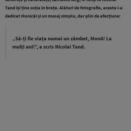
Tand își ține soția în brațe. Alături de fotografie, acesta i-a
dedicat Monicăi și un mesaj simplu, dar plin de afecțiune:
„Să-ți fie viața numai un zâmbet, MonA! La
mulți ani!”, a scris Nicolai Tand.