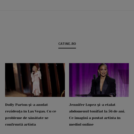
CATINE.RO
Dolly Parton și-a anulat
Jennifer Lopez și-a etalat
rezidența în Las Vegas. Cu ce
abdomenul tonifiat la 56 de ani.
probleme de sănătate se
Ce imagini a postat artista în
confruntă artista
mediul online