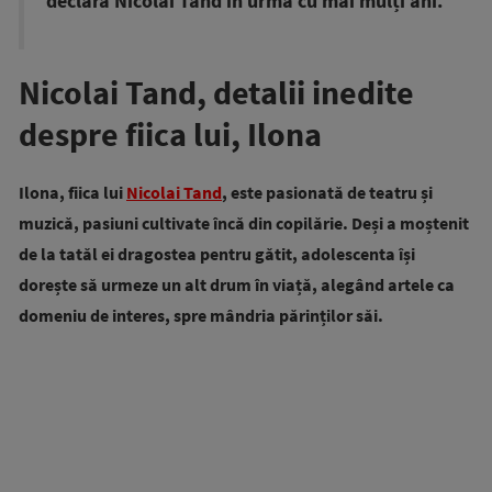
declara Nicolai Tand în urmă cu mai mulți ani.
Nicolai Tand, detalii inedite
despre fiica lui, Ilona
Ilona, fiica lui
Nicolai Tand
, este pasionată de teatru și
muzică, pasiuni cultivate încă din copilărie. Deși a moștenit
de la tatăl ei dragostea pentru gătit, adolescenta își
dorește să urmeze un alt drum în viață, alegând artele ca
domeniu de interes, spre mândria părinților săi.