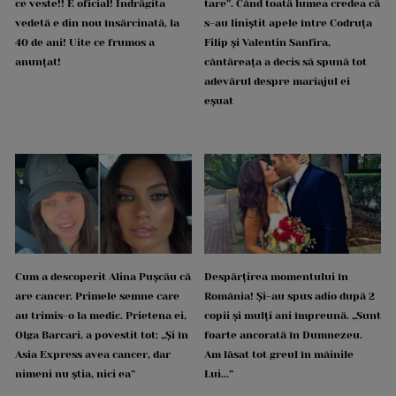
ce veste!! E oficial! Îndrăgita
tare”. Când toată lumea credea că
vedetă e din nou însărcinată, la
s-au liniștit apele între Codruța
40 de ani! Uite ce frumos a
Filip și Valentin Sanfira,
anunțat!
cântăreața a decis să spună tot
adevărul despre mariajul ei
eșuat
Cum a descoperit Alina Pușcău că
Despărțirea momentului în
are cancer. Primele semne care
România! Și-au spus adio după 2
au trimis-o la medic. Prietena ei,
copii și mulți ani împreună. „Sunt
Olga Barcari, a povestit tot: „Și în
foarte ancorată în Dumnezeu.
Asia Express avea cancer, dar
Am lăsat tot greul în mâinile
nimeni nu știa, nici ea”
Lui...”