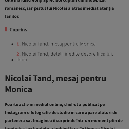
cele mai discrete și apreciate cupluri din showbizul
românesc, iar gestul lui Nicolai a atras imediat atenția
fanilor.
Cuprins
1
Nicolai Tand, mesaj pentru Monica
2
Nicolai Tand, detalii inedite despre fiica lui,
Ilona
Nicolai Tand, mesaj pentru
Monica
Foarte activ în mediul online, chef-ul a publicat pe
Instagram o fotografie de studio în care apare alături de
partenera sa. Imaginea îi surprinde într-un moment plin de
tandrețe și naturalețe, zâmbind larg, în timp ce Nicolai