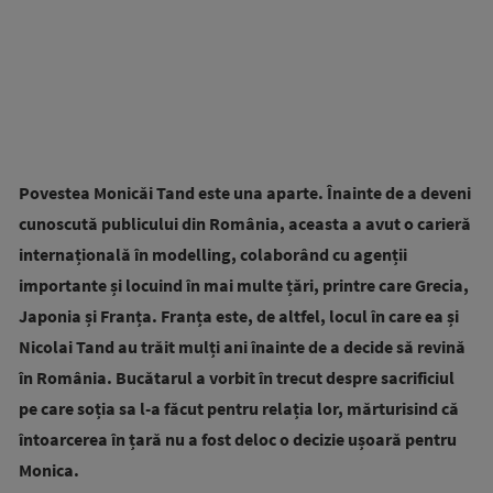
Povestea Monicăi Tand este una aparte. Înainte de a deveni
cunoscută publicului din România, aceasta a avut o carieră
internațională în modelling, colaborând cu agenții
importante și locuind în mai multe țări, printre care Grecia,
Japonia și Franța. Franța este, de altfel, locul în care ea și
Nicolai Tand au trăit mulți ani înainte de a decide să revină
în România. Bucătarul a vorbit în trecut despre sacrificiul
pe care soția sa l-a făcut pentru relația lor, mărturisind că
întoarcerea în țară nu a fost deloc o decizie ușoară pentru
Monica.