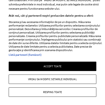
care colaboram. Prin click pe “VREAU SA MODIFIC SETARILE INDIVIDUAL” puteti
Contact
Publicitate
schimba preferintele in mod individual, mai putin cele legate de cookie strict
necesare pentru functionarea website-ului.
Abonamente
Atât noi, cât și partenerii noștri prelucrăm datele pentru a oferi:
Stocarea și/sau accesarea informațiilor de pe un dispozitiv. Măsurarea
Stiri
Libertatea pentru
performanței reclamelor. Utilizarea profilurilor pentru selectarea conținutului
personalizat. Dezvoltarea și îmbunătățirea serviciilor. Crearea profilurilor de
femei
GSP
conținut personalizat. Utilizarea profilurilor pentru selectarea publicității
personalizate. Crearea profilurilor pentru publicitate personalizată. Măsurarea
Viva
Unica
performanței conținutului. Înțelegerea publicului prin statistici sau combinații
de date din surse diferite. Utilizarea datelor limitate pentru a selecta conținutul.
Avantaje
Baby
Utilizarea de date limitate pentru a selecta publicitatea. Date precise de
geolocație și identificarea prin scanarea dispozitivului.
Retete practice
Retete
Listă parteneri (furnizori)
Pariază responsabil! Decizia ONJN nr. 821/25.09.2025.
ACCEPT TOATE
Jocurile de noroc sunt interzise minorilor.
VREAU SA MODIFIC SETARILE INDIVIDUAL
Copyright © 2026 Ringier Romania SRL
RESPING TOATE