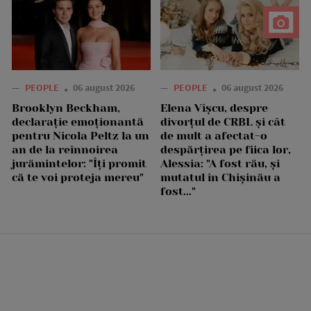
—
PEOPLE
06 august 2026
—
PEOPLE
06 august 2026
Brooklyn Beckham,
Elena Vîșcu, despre
declarație emoționantă
divorțul de CRBL și cât
pentru Nicola Peltz la un
de mult a afectat-o
an de la reînnoirea
despărțirea pe fiica lor,
jurămintelor: "Îți promit
Alessia: "A fost rău, și
că te voi proteja mereu"
mutatul în Chișinău a
fost..."