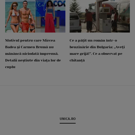
Motivul pentru care Mircea
Ce a pățit un român într-o
Badea și Carmen Brumă nu
benzinărie din Bulgaria: „Aveți
mănâncă niciodată împreună.
mare grijă!”. Ce a observat pe
Detalii neștiute din viața lor de
chitanță
cuplu
UNICA.RO