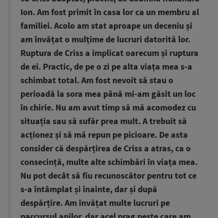
Ion. Am fost primit în casa lor ca un membru al
familiei. Acolo am stat aproape un deceniu și
am învățat o mulțime de lucruri datorită lor.
Ruptura de Criss a implicat oarecum și ruptura
de ei. Practic, de pe o zi pe alta viața mea s-a
schimbat total. Am fost nevoit să stau o
perioadă la sora mea până mi-am găsit un loc
în chirie. Nu am avut timp să mă acomodez cu
situația sau să sufăr prea mult. A trebuit să
acționez și să mă repun pe picioare. De asta
consider că despărțirea de Criss a atras, ca o
consecință, multe alte schimbări în viața mea.
Nu pot decât să fiu recunoscător pentru tot ce
s-a întâmplat și înainte, dar și după
despărțire. Am învățat multe lucruri pe
parcursul anilor, dar acel prag peste care am