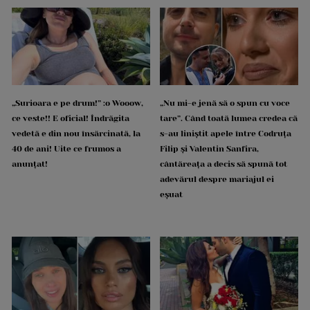
„Surioara e pe drum!” :o Wooow,
„Nu mi-e jenă să o spun cu voce
ce veste!! E oficial! Îndrăgita
tare”. Când toată lumea credea că
vedetă e din nou însărcinată, la
s-au liniștit apele între Codruța
40 de ani! Uite ce frumos a
Filip și Valentin Sanfira,
anunțat!
cântăreața a decis să spună tot
adevărul despre mariajul ei
eșuat