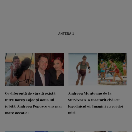
ANTENA 1
Ce diferență de vârstă există
Andreea Munteanu de la
între Rareș Cojoc și noua lui
Survivor s-a căsătorit civil cu
iubită. Andreea Popescu era mai
logodnicul ei. Imagini cu cei doi
mare decât el
miri