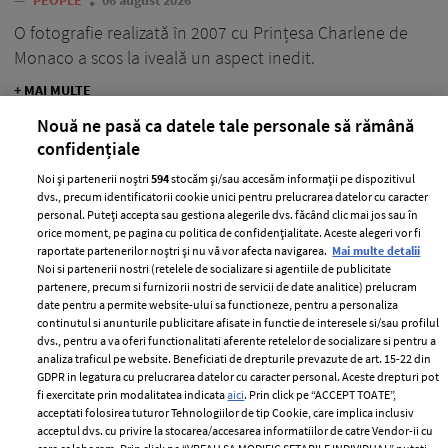
—
PEOPLE
06 august 2026
O fotografie realizată în 2007 cu Prințesa Charlene de
Monaco a scos la iveală un aspect inedit.
+ MAI MULTE
Nouă ne pasă ca datele tale personale să rămână
confidențiale
Noi și partenerii noștri
594
stocăm și/sau accesăm informații pe dispozitivul
dvs., precum identificatorii cookie unici pentru prelucrarea datelor cu caracter
personal. Puteți accepta sau gestiona alegerile dvs. făcând clic mai jos sau în
orice moment, pe pagina cu politica de confidențialitate. Aceste alegeri vor fi
raportate partenerilor noștri și nu vă vor afecta navigarea.
Mai multe detalii
Noi si partenerii nostri (retelele de socializare si agentiile de publicitate
partenere, precum si furnizorii nostri de servicii de date analitice) prelucram
date pentru a permite website-ului sa functioneze, pentru a personaliza
continutul si anunturile publicitare afisate in functie de interesele si/sau profilul
dvs., pentru a va oferi functionalitati aferente retelelor de socializare si pentru a
analiza traficul pe website. Beneficiati de drepturile prevazute de art. 15-22 din
GDPR in legatura cu prelucrarea datelor cu caracter personal. Aceste drepturi pot
Lora, declarații sincere despre
fi exercitate prin modalitatea indicata
aici
. Prin click pe “ACCEPT TOATE”,
acceptati folosirea tuturor Tehnologiilor de tip Cookie, care implica inclusiv
problemele ei de sănătate. Ce diagnostic
acceptul dvs. cu privire la stocarea/accesarea informatiilor de catre Vendor-ii cu
i-au dat medicii