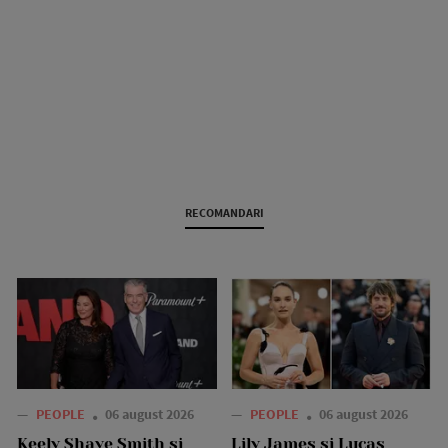
RECOMANDARI
—
PEOPLE
06 august 2026
—
PEOPLE
06 august 2026
Keely Shaye Smith și
Lily James și Lucas