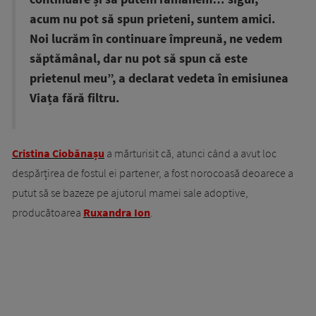
acum nu pot să spun prieteni, suntem amici.
Noi lucrăm în continuare împreună, ne vedem
săptămânal, dar nu pot să spun că este
prietenul meu”, a declarat vedeta în emisiunea
Viața fără filtru.
Cristina Ciobănașu
a mărturisit că, atunci când a avut loc
despărțirea de fostul ei partener, a fost norocoasă deoarece a
putut să se bazeze pe ajutorul mamei sale adoptive,
producătoarea
Ruxandra Ion
.