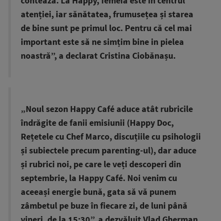
contează. La Happy, femeia este în centrul
atenției, iar sănătatea, frumusețea și starea
de bine sunt pe primul loc. Pentru că cel mai
important este să ne simțim bine in pielea
noastră”, a declarat Cristina Ciobănașu.
„Noul sezon Happy Café aduce atât rubricile
îndrăgite de fanii emisiunii (Happy Doc,
Rețetele cu Chef Marco, discuțiile cu psihologii
și subiectele precum parenting-ul), dar aduce
și rubrici noi, pe care le veți descoperi din
septembrie, la Happy Café. Noi venim cu
aceeași energie bună, gata să vă punem
zâmbetul pe buze în fiecare zi, de luni până
vineri, de la 15:30”, a dezvăluit Vlad Gherman.