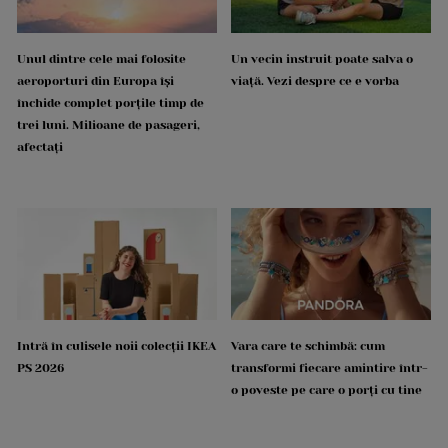
Unul dintre cele mai folosite
Un vecin instruit poate salva o
aeroporturi din Europa își
viață. Vezi despre ce e vorba
închide complet porțile timp de
trei luni. Milioane de pasageri,
afectați
Intră în culisele noii colecții IKEA
Vara care te schimbă: cum
PS 2026
transformi fiecare amintire într-
o poveste pe care o porți cu tine