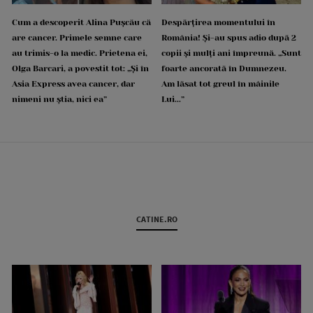
Cum a descoperit Alina Pușcău că
Despărțirea momentului în
are cancer. Primele semne care
România! Și-au spus adio după 2
au trimis-o la medic. Prietena ei,
copii și mulți ani împreună. „Sunt
Olga Barcari, a povestit tot: „Și în
foarte ancorată în Dumnezeu.
Asia Express avea cancer, dar
Am lăsat tot greul în mâinile
nimeni nu știa, nici ea”
Lui...”
CATINE.RO