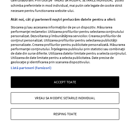
care colaboram. Prin click pe “VREAU SA MODIFIC SETARILE INDIVIDUAL” puteti
schimba preferintele in mod individual, mai putin cele legate de cookie strict
—
PEOPLE
06 august 2026
necesare pentru functionarea website-ului.
Lora a dezvăluit că se confruntă cu mai multe probleme
Atât noi, cât și partenerii noștri prelucrăm datele pentru a oferi:
de sănătate.
Stocarea și/sau accesarea informațiilor de pe un dispozitiv. Măsurarea
performanței reclamelor. Utilizarea profilurilor pentru selectarea conținutului
+ MAI MULTE
personalizat. Dezvoltarea și îmbunătățirea serviciilor. Crearea profilurilor de
conținut personalizat. Utilizarea profilurilor pentru selectarea publicității
personalizate. Crearea profilurilor pentru publicitate personalizată. Măsurarea
performanței conținutului. Înțelegerea publicului prin statistici sau combinații
de date din surse diferite. Utilizarea datelor limitate pentru a selecta conținutul.
Utilizarea de date limitate pentru a selecta publicitatea. Date precise de
geolocație și identificarea prin scanarea dispozitivului.
Listă parteneri (furnizori)
ACCEPT TOATE
VREAU SA MODIFIC SETARILE INDIVIDUAL
RESPING TOATE
Situația neplăcută prin care a trecut
Anca Serea în timpul călătoriei cu