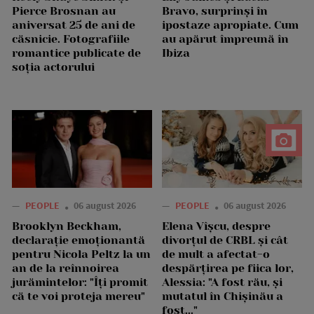
Pierce Brosnan au
Bravo, surprinși în
aniversat 25 de ani de
ipostaze apropiate. Cum
căsnicie. Fotografiile
au apărut împreună în
romantice publicate de
Ibiza
soția actorului
—
PEOPLE
06 august 2026
—
PEOPLE
06 august 2026
Brooklyn Beckham,
Elena Vîșcu, despre
declarație emoționantă
divorțul de CRBL și cât
pentru Nicola Peltz la un
de mult a afectat-o
an de la reînnoirea
despărțirea pe fiica lor,
jurămintelor: "Îți promit
Alessia: "A fost rău, și
că te voi proteja mereu"
mutatul în Chișinău a
fost..."