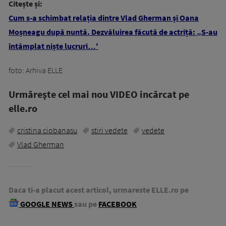
Citește și:
Cum s-a schimbat relația dintre Vlad Gherman și Oana
Moșneagu după nuntă. Dezvăluirea făcută de actriță: „S-au
întâmplat niște lucruri…'
foto: Arhiva ELLE
Urmăreşte cel mai nou VIDEO incărcat pe
elle.ro
cristina ciobanasu
stiri vedete
vedete
Vlad Gherman
Daca ti-a placut acest articol, urmareste ELLE.ro pe
GOOGLE NEWS
sau pe
FACEBOOK