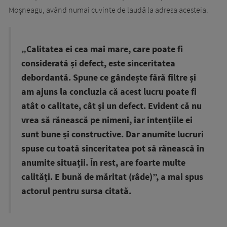
Moșneagu, având numai cuvinte de laudă la adresa acesteia.
„Calitatea ei cea mai mare, care poate fi
considerată și defect, este sinceritatea
debordantă. Spune ce gândește fără filtre și
am ajuns la concluzia că acest lucru poate fi
atât o calitate, cât și un defect. Evident că nu
vrea să rănească pe nimeni, iar intențiile ei
sunt bune și constructive. Dar anumite lucruri
spuse cu toată sinceritatea pot să rănească în
anumite situații. În rest, are foarte multe
calități. E bună de măritat (râde)”, a mai spus
actorul pentru sursa citată.