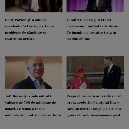
Dolly Parton și-a anulat
Jennifer Lopez și-a etalat
rezidența în Las Vegas. Cu ce
abdomenul tonifiat la 56 de ani.
probleme de sănătate se
Ce imagini a postat artista în
confruntă artista
mediul online
Jeff Bezos își vinde iahtul în
Regina Elisabeta ar fi refuzat să
valoare de 500 de milioane de
preia apelurile Prințului Harry
dolari. Ce sumă a cerut
fără un martor lângă ea. De ce a
miliardarul pentru nava sa, Koru
ajuns să facă un asemenea gest