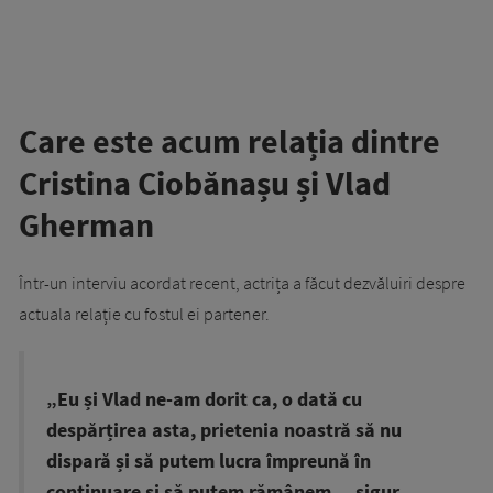
Care este acum relația dintre
Cristina Ciobănașu și Vlad
Gherman
Într-un interviu acordat recent, actrița a făcut dezvăluiri despre
actuala relație cu fostul ei partener.
„Eu și Vlad ne-am dorit ca, o dată cu
despărțirea asta, prietenia noastră să nu
dispară și să putem lucra împreună în
continuare și să putem rămânem… sigur,