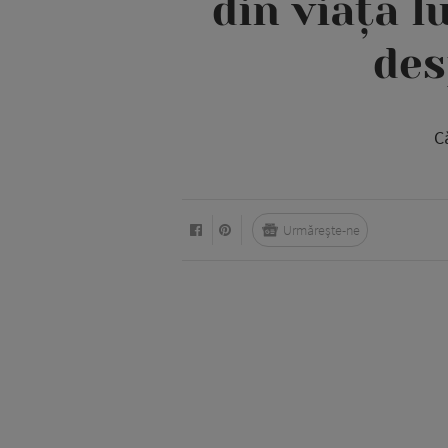
din viața l
des
C
Urmărește-ne