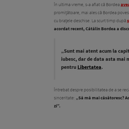
În ultima vreme, s-a aflat că Bordea
avea
promițătoare, mai ales că Bordea povest
cu brațele deschise. La scurt timp după
s
acordat recent, Cătălin Bordea a disc
„Sunt mai atent acum la capito
iubesc, dar de data asta mai 
pentru
Libertatea
.
Întrebat despre posibilitatea de a se rec
sinceritate:
„Să mă mai căsătoresc? Acu
zi”.