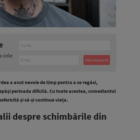
e
a cele
rdea a avut nevoie de timp pentru a se regăsi,
depăși perioada dificilă. Cu toate acestea, comediantul
efericită și să-și continue viața.
alii despre schimbările din