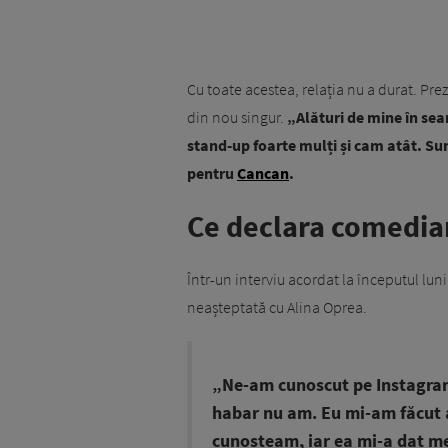
Cu toate acestea, relația nu a durat. Pr
din nou singur.
„Alături de mine în sear
stand-up foarte mulți și cam atât. Sun
pentru
Cancan
.
Ce declara comedian
Într-un interviu acordat la începutul lun
neașteptată cu Alina Oprea.
„Ne-am cunoscut pe Instagram.
habar nu am. Eu mi-am făcut a
cunoșteam, iar ea mi-a dat me