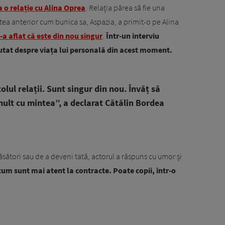
 o relație cu Alina Oprea
. Relația părea să fie una
ea anterior cum bunica sa, Aspazia, a primit-o pe Alina
-a aflat că este din nou singur
.
Într-un interviu
utat despre viața lui personală din acest moment.
lul relații. Sunt singur din nou. Învăț să
mult cu mintea”, a declarat Cătălin Bordea
ăsători sau de a deveni tată, actorul a răspuns cu umor și
m sunt mai atent la contracte. Poate copii, într-o