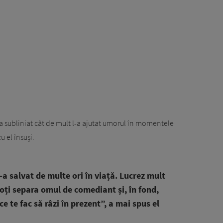
a subliniat cât de mult l-a ajutat umorul în momentele
u el însuși.
-a salvat de multe ori în viață. Lucrez mult
oți separa omul de comediant și, în fond,
ce te fac să râzi în prezent”, a mai spus el