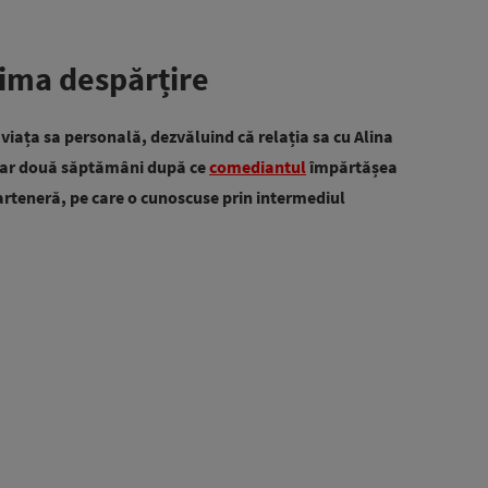
ima despărțire
viața sa personală, dezvăluind că relația sa cu Alina
doar două săptămâni după ce
comediantul
împărtășea
rteneră, pe care o cunoscuse prin intermediul