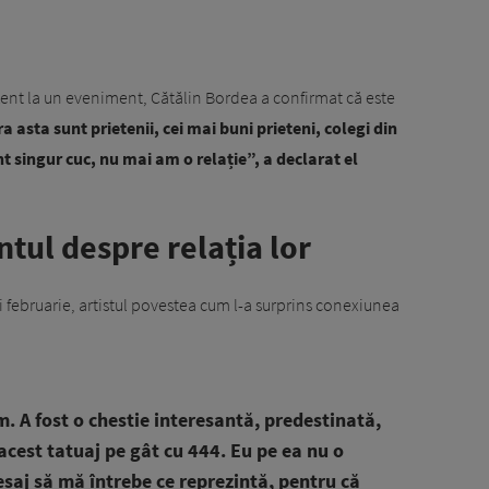
ezent la un eveniment, Cătălin Bordea a confirmat că este
a asta sunt prietenii, cei mai buni prieteni, colegi din
t singur cuc, nu mai am o relație”, a declarat el
tul despre relația lor
ii februarie, artistul povestea cum l-a surprins conexiunea
 A fost o chestie interesantă, predestinată,
cest tatuaj pe gât cu 444. Eu pe ea nu o
saj să mă întrebe ce reprezintă, pentru că