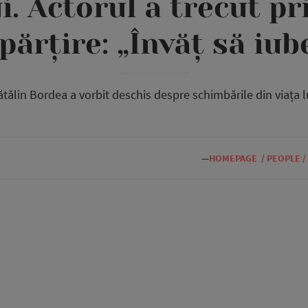
ui. Actorul a trecut p
părțire: „Învăț să iub
ătălin Bordea a vorbit deschis despre schimbările din viața lu
—
HOMEPAGE
/
PEOPLE
/