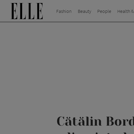
Fashion
Beauty
People
Health &
Cătălin Bord