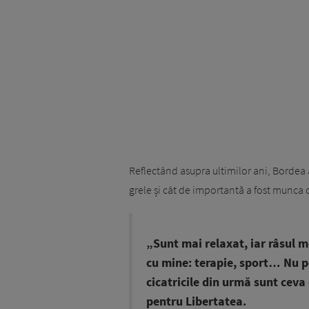
Reflectând asupra ultimilor ani, Bordea 
grele și cât de importantă a fost munca c
„Sunt mai relaxat, iar râsul m
cu mine: terapie, sport… Nu p
cicatricile din urmă sunt ceva 
pentru Libertatea.