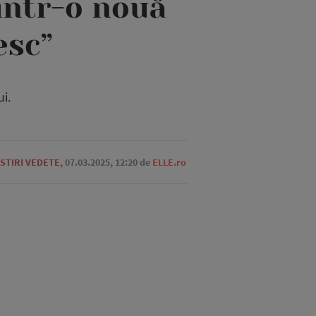
rintr-o nouă
esc”
i.
STIRI VEDETE
,
07.03.2025, 12:20
de
ELLE.ro