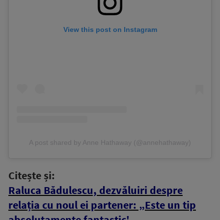
View this post on Instagram
A post shared by Anne Hathaway (@annehathaway)
Citește și:
Raluca Bădulescu, dezvăluiri despre
relația cu noul ei partener: „Este un tip
absolutamente fantastic'