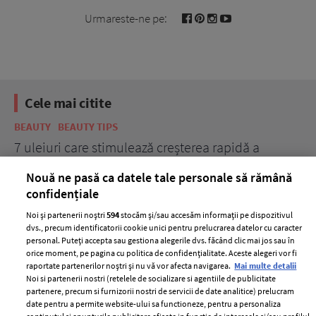
Urmareste-ne pe:
Cele mai citite
BEAUTY
BEAUTY TIPS
BE
țe
7 uleiuri care stimulează creșterea rapidă a
Ce
părului
de
Nouă ne pasă ca datele tale personale să rămână
confidențiale
Noi și partenerii noștri
594
stocăm și/sau accesăm informații pe dispozitivul
dvs., precum identificatorii cookie unici pentru prelucrarea datelor cu caracter
personal. Puteți accepta sau gestiona alegerile dvs. făcând clic mai jos sau în
orice moment, pe pagina cu politica de confidențialitate. Aceste alegeri vor fi
raportate partenerilor noștri și nu vă vor afecta navigarea.
Mai multe detalii
Noi si partenerii nostri (retelele de socializare si agentiile de publicitate
partenere, precum si furnizorii nostri de servicii de date analitice) prelucram
ELLE Style Awards
Termeni si conditii
date pentru a permite website-ului sa functioneze, pentru a personaliza