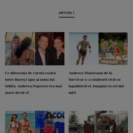
ANTENA 1
Ce diferență de vârstă există
Andreea Munteanu de la
între Rareș Cojoc și noua lui
Survivor s-a căsătorit civil cu
iubită. Andreea Popescu era mai
logodnicul ei. Imagini cu cei doi
mare decât el
miri