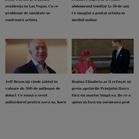
rezidența în Las Vegas. Cu ce
abdomenul tonifiat la 56 de ani.
probleme de sănătate se
Ce imagini a postat artista în
confruntă artista
mediul online
Jeff Bezos își vinde iahtul în
Regina Elisabeta ar fi refuzat să
valoare de 500 de milioane de
preia apelurile Prințului Harry
dolari. Ce sumă a cerut
fără un martor lângă ea. De ce a
miliardarul pentru nava sa, Koru
ajuns să facă un asemenea gest