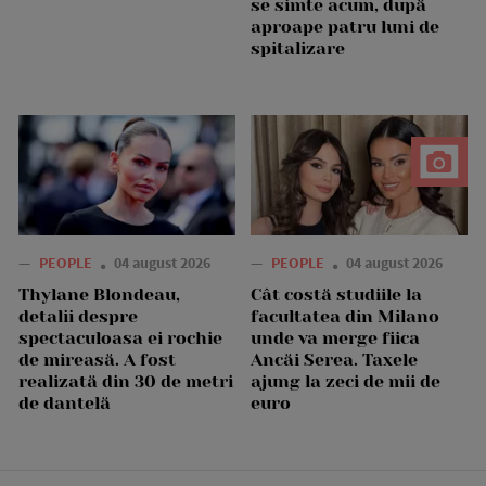
se simte acum, după
aproape patru luni de
spitalizare
—
PEOPLE
04 august 2026
—
PEOPLE
04 august 2026
Thylane Blondeau,
Cât costă studiile la
detalii despre
facultatea din Milano
spectaculoasa ei rochie
unde va merge fiica
de mireasă. A fost
Ancăi Serea. Taxele
realizată din 30 de metri
ajung la zeci de mii de
de dantelă
euro