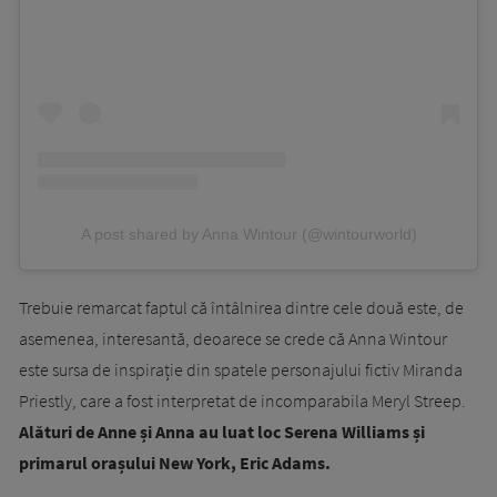
A post shared by Anna Wintour (@wintourworld)
Trebuie remarcat faptul că întâlnirea dintre cele două este, de
asemenea, interesantă, deoarece se crede că Anna Wintour
este sursa de inspirație din spatele personajului fictiv Miranda
Priestly, care a fost interpretat de incomparabila Meryl Streep.
Alături de Anne și Anna au luat loc Serena Williams și
primarul orașului New York, Eric Adams.