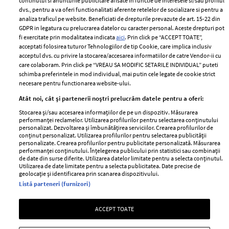
2024
continutul si anunturile publicitare afisate in functie de interesele si/sau profilul
Politica de
dvs., pentru a va oferi functionalitati aferente retelelor de socializare si pentru a
Despre ELLE
confidențialitate
analiza traficul pe website. Beneficiati de drepturile prevazute de art. 15-22 din
Romania
GDPR in legatura cu prelucrarea datelor cu caracter personal. Aceste drepturi pot
Politica de cookies
fi exercitate prin modalitatea indicata
aici
. Prin click pe “ACCEPT TOATE”,
Contact
Publicitate
acceptati folosirea tuturor Tehnologiilor de tip Cookie, care implica inclusiv
acceptul dvs. cu privire la stocarea/accesarea informatiilor de catre Vendor-ii cu
Abonamente
care colaboram. Prin click pe “VREAU SA MODIFIC SETARILE INDIVIDUAL” puteti
schimba preferintele in mod individual, mai putin cele legate de cookie strict
necesare pentru functionarea website-ului.
Stiri
Libertatea pentru
Atât noi, cât și partenerii noștri prelucrăm datele pentru a oferi:
femei
GSP
Stocarea și/sau accesarea informațiilor de pe un dispozitiv. Măsurarea
Viva
performanței reclamelor. Utilizarea profilurilor pentru selectarea conținutului
Unica
personalizat. Dezvoltarea și îmbunătățirea serviciilor. Crearea profilurilor de
Avantaje
conținut personalizat. Utilizarea profilurilor pentru selectarea publicității
Baby
personalizate. Crearea profilurilor pentru publicitate personalizată. Măsurarea
Retete practice
performanței conținutului. Înțelegerea publicului prin statistici sau combinații
Retete
de date din surse diferite. Utilizarea datelor limitate pentru a selecta conținutul.
Utilizarea de date limitate pentru a selecta publicitatea. Date precise de
geolocație și identificarea prin scanarea dispozitivului.
Pariază responsabil! Decizia ONJN nr. 821/25.09.2025.
Listă parteneri (furnizori)
Jocurile de noroc sunt interzise minorilor.
ACCEPT TOATE