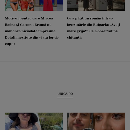
Motivul pentru care Mircea
Ce a pățit un român într-o
Badea și Carmen Brumă nu
benzinărie din Bulgaria: „Aveți
mănâncă niciodată împreună.
mare grijă!”. Ce a observat pe
Detalii neștiute din viața lor de
chitanță
cuplu
UNICA.RO