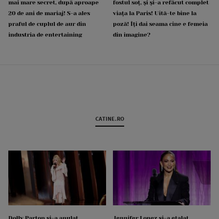
mai mare secret, după aproape
fostul soț, și și-a refăcut complet
20 de ani de mariaj! S-a ales
viața la Paris! Uită-te bine la
praful de cuplul de aur din
poză! Îți dai seama cine e femeia
industria de entertaining
din imagine?
CATINE.RO
Dolly Parton și-a anulat
Jennifer Lopez și-a etalat