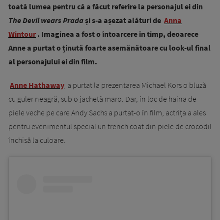
toată lumea pentru că a făcut referire la personajul ei din
The Devil wears Prada
și s-a așezat alături de
Anna
Wintour
. Imaginea a fost o întoarcere în timp, deoarece
Anne a purtat o ținută foarte asemănătoare cu look-ul final
al personajului ei din film.
Anne
Hathaway
a purtat la prezentarea Michael Kors o bluză
cu guler neagră, sub o jachetă maro. Dar, în loc de haina de
piele veche pe care Andy Sachs a purtat-o în film, actrița a ales
pentru evenimentul special un trench coat din piele de crocodil
închisă la culoare.