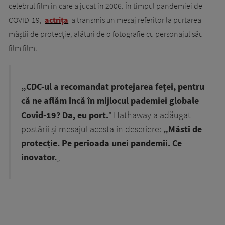
celebrul film în care a jucat în 2006. În timpul pandemiei de
COVID-19,
actrița
a transmis un mesaj referitor la purtarea
măștii de protecție, alături de o fotografie cu personajul său
film film.
„CDC-ul a recomandat protejarea feței, pentru
că ne aflăm încă în mijlocul pademiei globale
Covid-19? Da, eu port.
” Hathaway a adăugat
postării și mesajul acesta în descriere:
„Măsti de
protecție. Pe perioada unei pandemii. Ce
inovator.
„