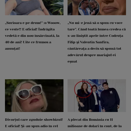
„Surioara e pe drum!” :o Wooow,
„Nu mi-e jenă să o spun cu voce
ce veste!! E oficial! Îndrăgita
tare”. Când toată lumea credea că
vedetă e din nou însărcinată, la
s-au liniștit apele între Codruța
40 de ani! Uite ce frumos a
Filip și Valentin Sanfira,
anunțat!
cântăreața a decis să spună tot
adevărul despre mariajul ei
eșuat
Divorțul care zguduie showbizul!
A plecat din România cu 11
E oficial! Și-au spus adio în cel
milioane de dolari în cont, de la