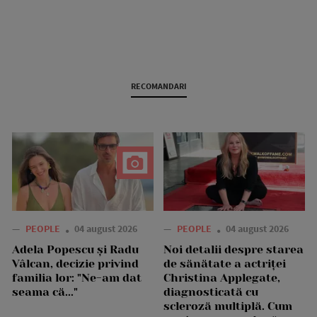
RECOMANDARI
—
PEOPLE
04 august 2026
—
PEOPLE
04 august 2026
Adela Popescu și Radu
Noi detalii despre starea
Vâlcan, decizie privind
de sănătate a actriței
familia lor: "Ne-am dat
Christina Applegate,
seama că..."
diagnosticată cu
scleroză multiplă. Cum