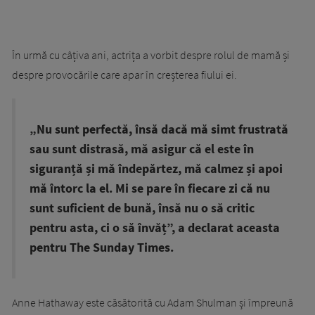
În urmă cu câțiva ani, actrița a vorbit despre rolul de mamă și
despre provocările care apar în creșterea fiului ei.
„Nu sunt perfectă, însă dacă mă simt frustrată
sau sunt distrasă, mă asigur că el este în
siguranță și mă îndepărtez, mă calmez și apoi
mă întorc la el. Mi se pare în fiecare zi că nu
sunt suficient de bună, însă nu o să critic
pentru asta, ci o să învăț”, a declarat aceasta
pentru The Sunday Times.
Anne Hathaway este căsătorită cu Adam Shulman și împreună