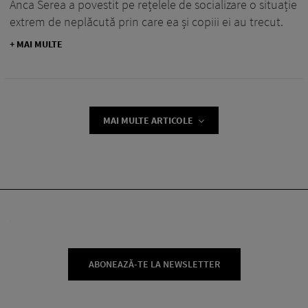
Anca Serea a povestit pe rețelele de socializare o situație
extrem de neplăcută prin care ea și copiii ei au trecut.
+ MAI MULTE
MAI MULTE ARTICOLE
ABONEAZĂ-TE LA NEWSLETTER