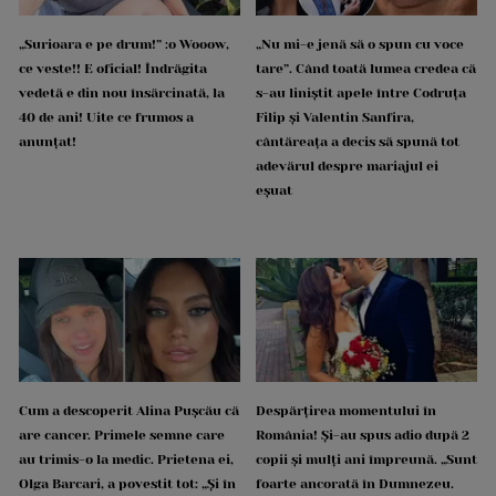
„Surioara e pe drum!” :o Wooow,
„Nu mi-e jenă să o spun cu voce
ce veste!! E oficial! Îndrăgita
tare”. Când toată lumea credea că
vedetă e din nou însărcinată, la
s-au liniștit apele între Codruța
40 de ani! Uite ce frumos a
Filip și Valentin Sanfira,
anunțat!
cântăreața a decis să spună tot
adevărul despre mariajul ei
eșuat
Cum a descoperit Alina Pușcău că
Despărțirea momentului în
are cancer. Primele semne care
România! Și-au spus adio după 2
au trimis-o la medic. Prietena ei,
copii și mulți ani împreună. „Sunt
Olga Barcari, a povestit tot: „Și în
foarte ancorată în Dumnezeu.