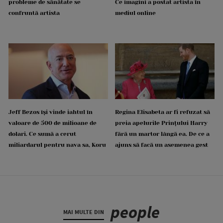
probleme de sănătate se
Ce imagini a postat artista în
confruntă artista
mediul online
Jeff Bezos își vinde iahtul în
Regina Elisabeta ar fi refuzat să
valoare de 500 de milioane de
preia apelurile Prințului Harry
dolari. Ce sumă a cerut
fără un martor lângă ea. De ce a
miliardarul pentru nava sa, Koru
ajuns să facă un asemenea gest
people
MAI MULTE DIN