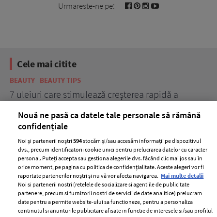
Urmareste-ne pe:
Cele mai citite
BEAUTY
BEAUTY TIPS
BE
țe
7 uleiuri care stimulează creșterea rapidă a
Ce
părului
de
Nouă ne pasă ca datele tale personale să rămână
confidențiale
Noi și partenerii noștri
594
stocăm și/sau accesăm informații pe dispozitivul
dvs., precum identificatorii cookie unici pentru prelucrarea datelor cu caracter
personal. Puteți accepta sau gestiona alegerile dvs. făcând clic mai jos sau în
orice moment, pe pagina cu politica de confidențialitate. Aceste alegeri vor fi
raportate partenerilor noștri și nu vă vor afecta navigarea.
Mai multe detalii
Noi si partenerii nostri (retelele de socializare si agentiile de publicitate
partenere, precum si furnizorii nostri de servicii de date analitice) prelucram
ELLE Style Awards
Termeni si conditii
date pentru a permite website-ului sa functioneze, pentru a personaliza
2024
continutul si anunturile publicitare afisate in functie de interesele si/sau profilul
Politica de