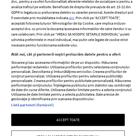
dvs., pentru a va oferi functionalitati aferente retelelor de socializare si pentru a
Despre ELLE
confidențialitate
analiza traficul pe website. Beneficiati de drepturile prevazute de art. 15-22 din
Romania
GDPR in legatura cu prelucrarea datelor cu caracter personal. Aceste drepturi pot
Politica de cookies
fi exercitate prin modalitatea indicata
aici
. Prin click pe “ACCEPT TOATE”,
Contact
Publicitate
acceptati folosirea tuturor Tehnologiilor de tip Cookie, care implica inclusiv
acceptul dvs. cu privire la stocarea/accesarea informatiilor de catre Vendor-ii cu
Abonamente
care colaboram. Prin click pe “VREAU SA MODIFIC SETARILE INDIVIDUAL” puteti
schimba preferintele in mod individual, mai putin cele legate de cookie strict
necesare pentru functionarea website-ului.
Stiri
Libertatea pentru
Atât noi, cât și partenerii noștri prelucrăm datele pentru a oferi:
femei
GSP
Stocarea și/sau accesarea informațiilor de pe un dispozitiv. Măsurarea
Viva
performanței reclamelor. Utilizarea profilurilor pentru selectarea conținutului
Unica
personalizat. Dezvoltarea și îmbunătățirea serviciilor. Crearea profilurilor de
Avantaje
conținut personalizat. Utilizarea profilurilor pentru selectarea publicității
Baby
personalizate. Crearea profilurilor pentru publicitate personalizată. Măsurarea
Retete practice
performanței conținutului. Înțelegerea publicului prin statistici sau combinații
Retete
de date din surse diferite. Utilizarea datelor limitate pentru a selecta conținutul.
Utilizarea de date limitate pentru a selecta publicitatea. Date precise de
geolocație și identificarea prin scanarea dispozitivului.
Pariază responsabil! Decizia ONJN nr. 821/25.09.2025.
Listă parteneri (furnizori)
Jocurile de noroc sunt interzise minorilor.
ACCEPT TOATE
Copyright © 2026 Ringier Romania SRL