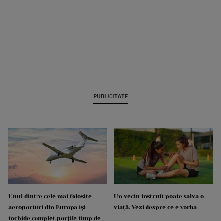
PUBLICITATE
Unul dintre cele mai folosite
Un vecin instruit poate salva o
aeroporturi din Europa își
viață. Vezi despre ce e vorba
închide complet porțile timp de