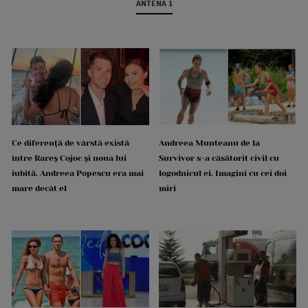
ANTENA 1
Ce diferență de vârstă există
Andreea Munteanu de la
între Rareș Cojoc și noua lui
Survivor s-a căsătorit civil cu
iubită. Andreea Popescu era mai
logodnicul ei. Imagini cu cei doi
mare decât el
miri