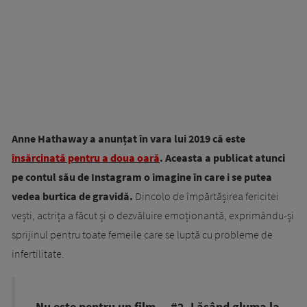
Anne Hathaway a anunțat în vara lui 2019 că este
însărcinată pentru a doua oară
. Aceasta a publicat atunci
pe contul său de Instagram o imagine în care i se putea
vedea burtica de gravidă.
Dincolo de împărtășirea fericitei
vești, actrița a făcut și o dezvăluire emoționantă, exprimându-și
sprijinul pentru toate femeile care se luptă cu probleme de
infertilitate.
„Nu este pentru un film… #2. Lăsând gluma la