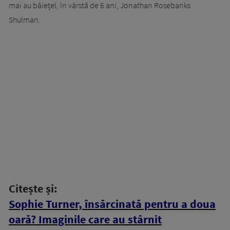
mai au băiețel, în vârstă de 6 ani, Jonathan Rosebanks
Shulman.
Citește și:
Sophie Turner, însărcinată pentru a doua
oară? Imaginile care au stârnit