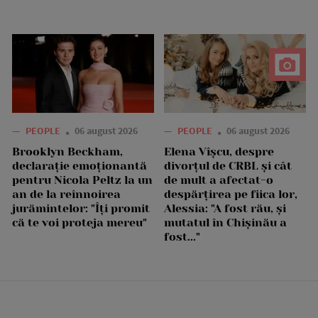
—
PEOPLE
06 august 2026
—
PEOPLE
06 august 2026
Brooklyn Beckham,
Elena Vîșcu, despre
declarație emoționantă
divorțul de CRBL și cât
pentru Nicola Peltz la un
de mult a afectat-o
an de la reînnoirea
despărțirea pe fiica lor,
jurămintelor: "Îți promit
Alessia: "A fost rău, și
că te voi proteja mereu"
mutatul în Chișinău a
fost..."