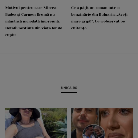
Motivul pentru care Mircea
Ce a pățit un român într-o
Badea și Carmen Brumă nu
benzinărie din Bulgaria: „Aveți
mănâncă niciodată împreună.
mare grijă!”. Ce a observat pe
Detalii neștiute din viața lor de
chitanță
cuplu
UNICA.RO