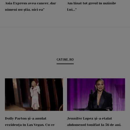
Asia Express avea cancer, dar
Am lăsat tot greul în mâinile
nimeni nu știa, nici ea”
Lui...”
CATINE.RO
Dolly Parton și-a anulat
Jennifer Lopez și-a etalat
rezidența în Las Vegas. Cu ce
abdomenul tonifiat la 56 de ani.