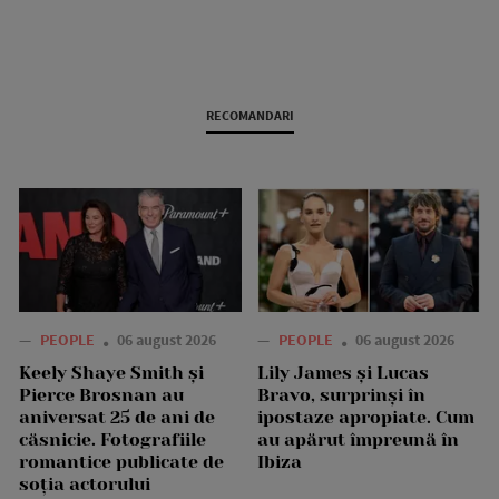
RECOMANDARI
—
PEOPLE
06 august 2026
—
PEOPLE
06 august 2026
Keely Shaye Smith și
Lily James și Lucas
Pierce Brosnan au
Bravo, surprinși în
aniversat 25 de ani de
ipostaze apropiate. Cum
căsnicie. Fotografiile
au apărut împreună în
romantice publicate de
Ibiza
soția actorului