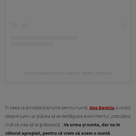
A post shared by Ana Baniciu (@ana_baniciu)
În ceea ce privește planurile pentru nuntă,
Ana Baniciu
a vorbit
despre cum i-ar plăcea să se desfășoare evenimentul, precizând
însă că vrea să se grăbească. „
Va urma și nunta, dar nu în
viitorul apropiat, pentru că vrem să avem o nuntă