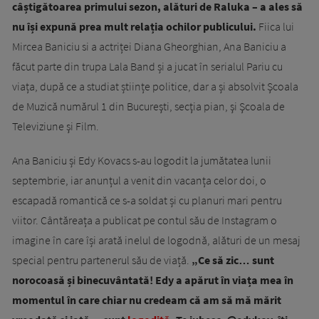
câștigătoarea primului sezon, alături de Raluka – a ales să
nu își expună prea mult relația ochilor publicului.
Fiica lui
Mircea Baniciu si a actriței Diana Gheorghian, Ana Baniciu a
făcut parte din trupa Lala Band și a jucat în serialul Pariu cu
viața, după ce a studiat științe politice, dar a și absolvit Şcoala
de Muzică numărul 1 din Bucureşti, secţia pian, şi Şcoala de
Televiziune şi Film.
Ana Baniciu și Edy Kovacs s-au logodit la jumătatea lunii
septembrie, iar anunțul a venit din vacanța celor doi, o
escapadă romantică ce s-a soldat și cu planuri mari pentru
viitor. Cântăreața a publicat pe contul său de Instagram o
imagine în care își arată inelul de logodnă, alături de un mesaj
special pentru partenerul său de viață.
„Ce să zic… sunt
norocoasă și binecuvântată! Edy a apărut în viața mea în
momentul în care chiar nu credeam că am să mă mărit