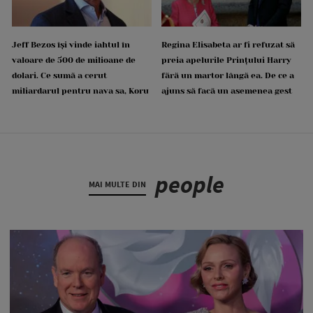
Jeff Bezos își vinde iahtul în
Regina Elisabeta ar fi refuzat să
valoare de 500 de milioane de
preia apelurile Prințului Harry
dolari. Ce sumă a cerut
fără un martor lângă ea. De ce a
miliardarul pentru nava sa, Koru
ajuns să facă un asemenea gest
people
MAI MULTE DIN