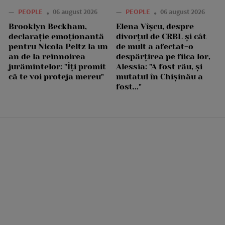
—
PEOPLE
06 august 2026
—
PEOPLE
06 august 2026
Brooklyn Beckham,
Elena Vîșcu, despre
declarație emoționantă
divorțul de CRBL și cât
pentru Nicola Peltz la un
de mult a afectat-o
an de la reînnoirea
despărțirea pe fiica lor,
jurămintelor: "Îți promit
Alessia: "A fost rău, și
că te voi proteja mereu"
mutatul în Chișinău a
fost..."