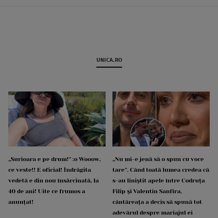
UNICA.RO
„Surioara e pe drum!” :o Wooow,
„Nu mi-e jenă să o spun cu voce
ce veste!! E oficial! Îndrăgita
tare”. Când toată lumea credea că
vedetă e din nou însărcinată, la
s-au liniștit apele între Codruța
40 de ani! Uite ce frumos a
Filip și Valentin Sanfira,
anunțat!
cântăreața a decis să spună tot
adevărul despre mariajul ei