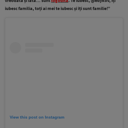
vreodată și iată… sunt
logodită
. Te iubesc, @edykov, îți
iubesc familia, toți ai mei te iubesc și îți sunt familie!”
View this post on Instagram