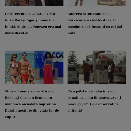
Ce diferență de vârstă există
Andreea Munteanu de la
între Rareș Cojoc și noua lui
Survivor s-a căsătorit civil cu
iubită. Andreea Popescu era mai
logodnicul ei. Imagini cu cei doi
mare decât el
miri
Motivul pentru care Mircea
Ce a pățit un român într-o
Badea și Carmen Brumă nu
benzinărie din Bulgaria: „Aveți
mănâncă niciodată împreună.
mare grijă!”. Ce a observat pe
Detalii neștiute din viața lor de
chitanță
cuplu