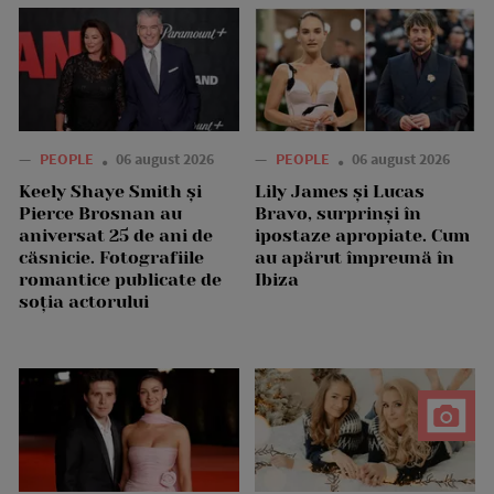
—
PEOPLE
06 august 2026
—
PEOPLE
06 august 2026
Keely Shaye Smith și
Lily James și Lucas
Pierce Brosnan au
Bravo, surprinși în
aniversat 25 de ani de
ipostaze apropiate. Cum
căsnicie. Fotografiile
au apărut împreună în
romantice publicate de
Ibiza
soția actorului