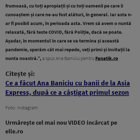
frumoasă, cu toți apropiații și cu toți oamenii pe care îi
cunoaștem și care ne-au fost alături, în general. Iar asta n-
ar fi posibil acum, în perioada asta. Vrem să avem o nuntă
relaxată, fără teste COVID, fără Poliție, dacă se poate.
Așadar, în momentul în care se va termina și această
pandemie, sperăm cât mai repede, veți primi și invitații la
nunta noastră.”,
a spus Ana Baniciu pentru
Fanatik.ro
.
Citește și:
Ce a făcut Ana Baniciu cu banii de la Asia
Express, după ce a câștigat primul sezon
Foto: Instagram
Urmăreşte cel mai nou VIDEO incărcat pe
elle.ro