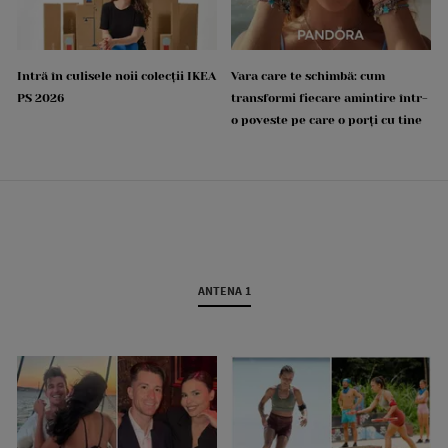
Intră în culisele noii colecții IKEA
Vara care te schimbă: cum
PS 2026
transformi fiecare amintire într-
o poveste pe care o porți cu tine
ANTENA 1