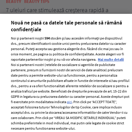
BEAUTY
BEAUTY TIPS
BE
țe
7 uleiuri care stimulează creșterea rapidă a
Ce
părului
de
Nouă ne pasă ca datele tale personale să rămână
confidențiale
Noi și partenerii noștri
594
stocăm și/sau accesăm informații pe dispozitivul
dvs., precum identificatorii cookie unici pentru prelucrarea datelor cu caracter
personal. Puteți accepta sau gestiona alegerile dvs. făcând clic mai jos sau în
orice moment, pe pagina cu politica de confidențialitate. Aceste alegeri vor fi
raportate partenerilor noștri și nu vă vor afecta navigarea.
Mai multe detalii
Noi si partenerii nostri (retelele de socializare si agentiile de publicitate
partenere, precum si furnizorii nostri de servicii de date analitice) prelucram
ELLE Style Awards
Termeni si conditii
date pentru a permite website-ului sa functioneze, pentru a personaliza
2024
continutul si anunturile publicitare afisate in functie de interesele si/sau profilul
Politica de
dvs., pentru a va oferi functionalitati aferente retelelor de socializare si pentru a
Despre ELLE
confidențialitate
analiza traficul pe website. Beneficiati de drepturile prevazute de art. 15-22 din
Romania
GDPR in legatura cu prelucrarea datelor cu caracter personal. Aceste drepturi pot
Politica de cookies
fi exercitate prin modalitatea indicata
aici
. Prin click pe “ACCEPT TOATE”,
Contact
Publicitate
acceptati folosirea tuturor Tehnologiilor de tip Cookie, care implica inclusiv
acceptul dvs. cu privire la stocarea/accesarea informatiilor de catre Vendor-ii cu
Abonamente
care colaboram. Prin click pe “VREAU SA MODIFIC SETARILE INDIVIDUAL” puteti
schimba preferintele in mod individual, mai putin cele legate de cookie strict
necesare pentru functionarea website-ului.