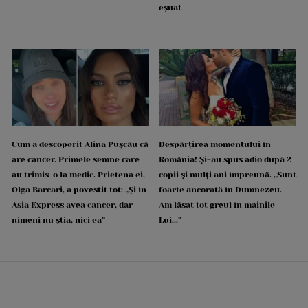
eșuat
Cum a descoperit Alina Pușcău că
Despărțirea momentului în
are cancer. Primele semne care
România! Și-au spus adio după 2
au trimis-o la medic. Prietena ei,
copii și mulți ani împreună. „Sunt
Olga Barcari, a povestit tot: „Și în
foarte ancorată în Dumnezeu.
Asia Express avea cancer, dar
Am lăsat tot greul în mâinile
nimeni nu știa, nici ea”
Lui...”