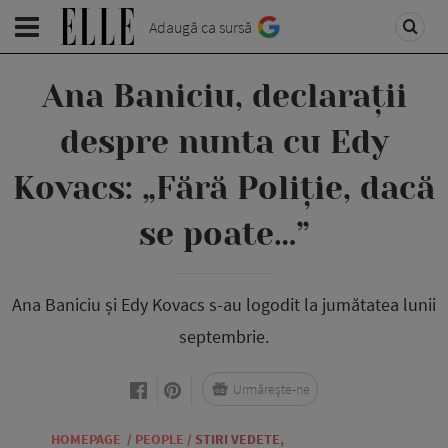
Adaugă ca sursă
Ana Baniciu, declarații
despre nunta cu Edy
Kovacs: „Fără Poliție, dacă
se poate…”
Ana Baniciu și Edy Kovacs s-au logodit la jumătatea lunii
septembrie.
Urmărește-ne
HOMEPAGE
/
PEOPLE
/
STIRI VEDETE
,