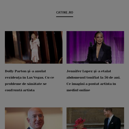
CATINE.RO
Dolly Parton și-a anulat
Jennifer Lopez și-a etalat
rezidența în Las Vegas. Cu ce
abdomenul tonifiat la 56 de ani.
probleme de sănătate se
Ce imagini a postat artista în
confruntă artista
mediul online