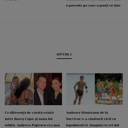
o poveste pe care o porți cu tine
ANTENA 1
Ce diferență de vârstă există
Andreea Munteanu de la
între Rareș Cojoc și noua lui
Survivor s-a căsătorit civil cu
iubită. Andreea Popescu era mai
logodnicul ei. Imagini cu cei doi