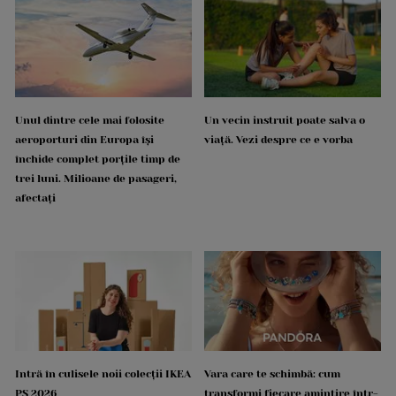
Unul dintre cele mai folosite
Un vecin instruit poate salva o
aeroporturi din Europa își
viață. Vezi despre ce e vorba
închide complet porțile timp de
trei luni. Milioane de pasageri,
afectați
Intră în culisele noii colecții IKEA
Vara care te schimbă: cum
PS 2026
transformi fiecare amintire într-