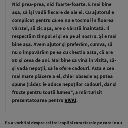
Nici prea-prea, nici foarte-foarte. E mai bine
așa, să își vadă fiecare de ale ei. Cu ajutorul e
complicat pentru că ea nu e tocmai în floarea
vârstei, să zic așa, are o vârstă înaintată. Îi
respectăm timpul ei și ea pe al nostru. Și e mai
bine așa. Avem ajutor și preferăm, cumva, să
nu o împovărăm pe ea cu chestia asta, că are
80 și ceva de ani. Mai bine să vină în vizită, să-
și vadă nepoții, să le ofere cadouri. Asta e cea
mai mare plăcere a ei, chiar obsesie aș putea
spune (râde): le aduce nepoților cadouri, dar și
fructe pentru toată lumea”, a mărturisit
prezentatoarea pentru
VIVA!
.
Ea a vorbit și despre cei trei copii și caracterele pe care le au