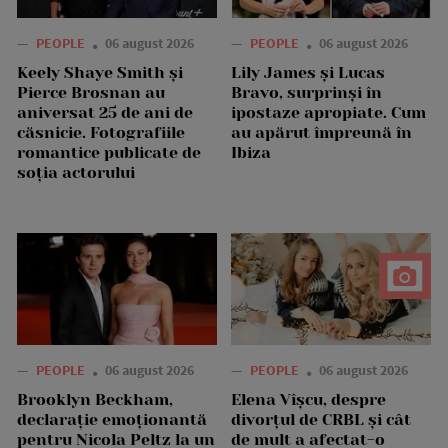
—
PEOPLE
06 august 2026
—
PEOPLE
06 august 2026
Keely Shaye Smith și
Lily James și Lucas
Pierce Brosnan au
Bravo, surprinși în
aniversat 25 de ani de
ipostaze apropiate. Cum
căsnicie. Fotografiile
au apărut împreună în
romantice publicate de
Ibiza
soția actorului
—
PEOPLE
06 august 2026
—
PEOPLE
06 august 2026
Brooklyn Beckham,
Elena Vîșcu, despre
declarație emoționantă
divorțul de CRBL și cât
pentru Nicola Peltz la un
de mult a afectat-o