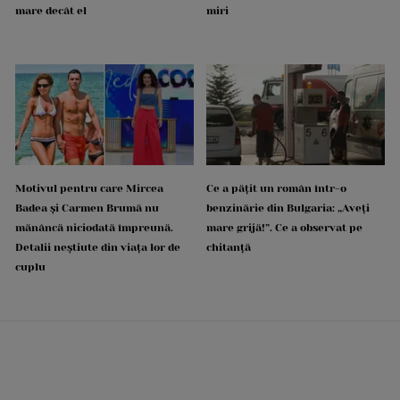
mare decât el
miri
Motivul pentru care Mircea
Ce a pățit un român într-o
Badea și Carmen Brumă nu
benzinărie din Bulgaria: „Aveți
mănâncă niciodată împreună.
mare grijă!”. Ce a observat pe
Detalii neștiute din viața lor de
chitanță
cuplu