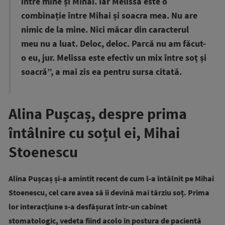
între mine și Mihai. Iar Melissa este o
combinație între Mihai și soacra mea. Nu are
nimic de la mine. Nici măcar din caracterul
meu nu a luat. Deloc, deloc. Parcă nu am făcut-
o eu, jur. Melissa este efectiv un mix între soț și
soacră”, a mai zis ea pentru sursa citată.
Alina Pușcaș, despre prima
întâlnire cu soțul ei, Mihai
Stoenescu
Alina Pușcaș și-a amintit recent de cum l-a întâlnit pe Mihai
Stoenescu, cel care avea să îi devină mai târziu soț. Prima
lor interacțiune s-a desfășurat într-un cabinet
stomatologic, vedeta fiind acolo în postura de pacientă