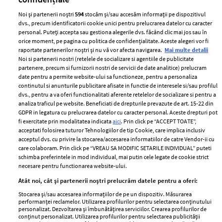
Noi și partenerii noștri
594
stocăm și/sau accesăm informații pe dispozitivul
dvs., precum identificatorii cookie unici pentru prelucrarea datelor cu caracter
personal. Puteți accepta sau gestiona alegerile dvs. făcând clic mai jos sau în
orice moment, pe pagina cu politica de confidențialitate. Aceste alegeri vor fi
raportate partenerilor noștri și nu vă vor afecta navigarea.
Mai multe detalii
Noi si partenerii nostri (retelele de socializare si agentiile de publicitate
partenere, precum si furnizorii nostri de servicii de date analitice) prelucram
ELLE Style Awards
Termeni si conditii
date pentru a permite website-ului sa functioneze, pentru a personaliza
2024
continutul si anunturile publicitare afisate in functie de interesele si/sau profilul
Politica de
dvs., pentru a va oferi functionalitati aferente retelelor de socializare si pentru a
Despre ELLE
confidențialitate
analiza traficul pe website. Beneficiati de drepturile prevazute de art. 15-22 din
Romania
GDPR in legatura cu prelucrarea datelor cu caracter personal. Aceste drepturi pot
Politica de cookies
fi exercitate prin modalitatea indicata
aici
. Prin click pe “ACCEPT TOATE”,
Contact
Publicitate
acceptati folosirea tuturor Tehnologiilor de tip Cookie, care implica inclusiv
acceptul dvs. cu privire la stocarea/accesarea informatiilor de catre Vendor-ii cu
Abonamente
care colaboram. Prin click pe “VREAU SA MODIFIC SETARILE INDIVIDUAL” puteti
schimba preferintele in mod individual, mai putin cele legate de cookie strict
necesare pentru functionarea website-ului.
Stiri
Libertatea pentru
Atât noi, cât și partenerii noștri prelucrăm datele pentru a oferi:
femei
GSP
Stocarea și/sau accesarea informațiilor de pe un dispozitiv. Măsurarea
Viva
performanței reclamelor. Utilizarea profilurilor pentru selectarea conținutului
Unica
personalizat. Dezvoltarea și îmbunătățirea serviciilor. Crearea profilurilor de
Avantaje
conținut personalizat. Utilizarea profilurilor pentru selectarea publicității
Baby