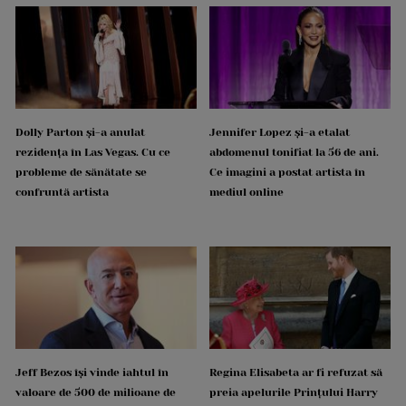
Dolly Parton și-a anulat
Jennifer Lopez și-a etalat
rezidența în Las Vegas. Cu ce
abdomenul tonifiat la 56 de ani.
probleme de sănătate se
Ce imagini a postat artista în
confruntă artista
mediul online
Jeff Bezos își vinde iahtul în
Regina Elisabeta ar fi refuzat să
valoare de 500 de milioane de
preia apelurile Prințului Harry