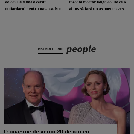
dolari. Ce sumă a cerut
fără un martor lângă ea. De ce a
miliardarul pentru nava sa, Koru
ajuns să facă un asemenea gest
people
MAI MULTE DIN
O imagine de acum 20 de ani cu