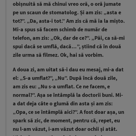
obișnuită să mă chinui vreo oră, o oră jumate
pe un scaun de stomatolog. Și am zis: „asta e
tot?”. „Da, asta-i tot.” Am zis că mă ia la mișto.
Mi-a spus să facem schimb de număr de
telefon, am zis: „Ok, dar de ce?”. „Păi, ca să-mi
spui dacă se umflă, dacă…”, știind că în două
zile urma să filmez. Ok, hai să vorbim.
A doua zi, am uitat să-i dau eu mesaj, mi-a dat
el: „S-a umflat?”, „Nu”. După încă două zile,
am zis eu: „Nu s-a umflat. Ce ne facem, e
normal?”. Așa se întâmplă la doctorii buni. Mi-
a dat deja câte o glumă din asta și am zis:
„Opa, ce se întâmplă aici?”. A fost doar așa, un
spark să zic, de moment, pentru că, repet, eu
nu l-am văzut, i-am văzut doar ochii și atât.