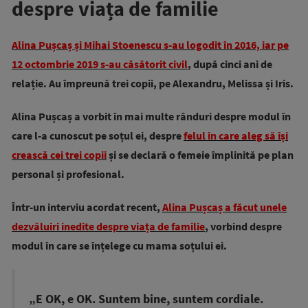
despre viața de familie
Alina Pușcaș și Mihai Stoenescu s-au logodit în 2016, iar pe
12 octombrie 2019 s-au căsătorit civil
, după cinci ani de
relație. Au împreună trei copii, pe Alexandru, Melissa și Iris.
Alina Pușcaș a vorbit în mai multe rânduri despre modul în
care l-a cunoscut pe soțul ei, despre
felul în care aleg să își
crească cei trei copii
și se declară o femeie împlinită pe plan
personal și profesional.
Într-un interviu acordat recent,
Alina Pușcaș a făcut unele
dezvăluiri inedite despre viața de familie
, vorbind despre
modul în care se înțelege cu mama soțului ei.
„E OK, e OK. Suntem bine, suntem cordiale.