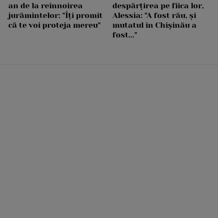
an de la reînnoirea
despărțirea pe fiica lor,
jurămintelor: "Îți promit
Alessia: "A fost rău, și
că te voi proteja mereu"
mutatul în Chișinău a
fost..."