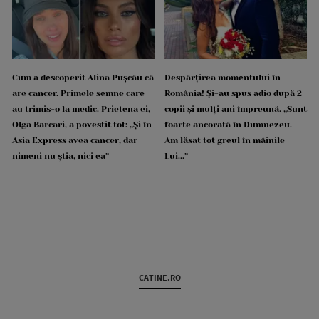
Cum a descoperit Alina Pușcău că
Despărțirea momentului în
are cancer. Primele semne care
România! Și-au spus adio după 2
au trimis-o la medic. Prietena ei,
copii și mulți ani împreună. „Sunt
Olga Barcari, a povestit tot: „Și în
foarte ancorată în Dumnezeu.
Asia Express avea cancer, dar
Am lăsat tot greul în mâinile
nimeni nu știa, nici ea”
Lui...”
CATINE.RO