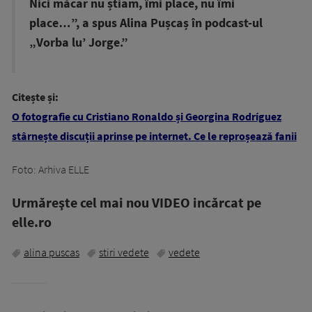
Nici măcar nu știam, îmi place, nu îmi
place…”, a spus Alina Pușcaș în podcast-ul
„Vorba lu’ Jorge.”
Citește și:
O fotografie cu Cristiano Ronaldo și Georgina Rodríguez
stârnește discuții aprinse pe internet. Ce le reproșează fanii
Foto: Arhiva ELLE
Urmăreşte cel mai nou VIDEO incărcat pe
elle.ro
alina puscas
stiri vedete
vedete