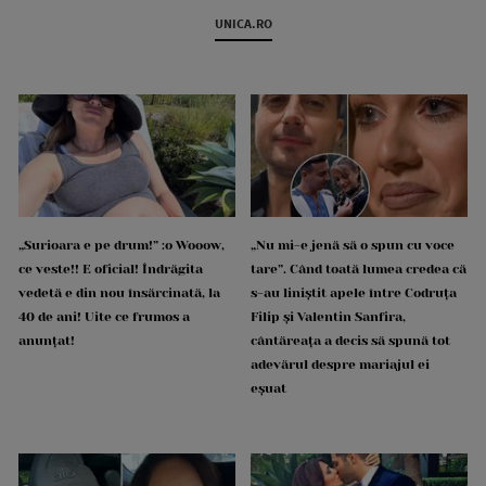
UNICA.RO
„Surioara e pe drum!” :o Wooow,
„Nu mi-e jenă să o spun cu voce
ce veste!! E oficial! Îndrăgita
tare”. Când toată lumea credea că
vedetă e din nou însărcinată, la
s-au liniștit apele între Codruța
40 de ani! Uite ce frumos a
Filip și Valentin Sanfira,
anunțat!
cântăreața a decis să spună tot
adevărul despre mariajul ei
eșuat