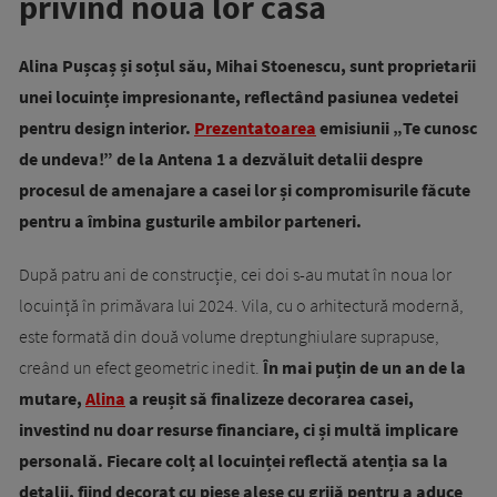
privind noua lor casă
Alina Pușcaș și soțul său, Mihai Stoenescu, sunt proprietarii
unei locuințe impresionante, reflectând pasiunea vedetei
pentru design interior.
Prezentatoarea
emisiunii „Te cunosc
de undeva!” de la Antena 1 a dezvăluit detalii despre
procesul de amenajare a casei lor și compromisurile făcute
pentru a îmbina gusturile ambilor parteneri.
După patru ani de construcție, cei doi s-au mutat în noua lor
locuință în primăvara lui 2024. Vila, cu o arhitectură modernă,
este formată din două volume dreptunghiulare suprapuse,
creând un efect geometric inedit.
În mai puțin de un an de la
mutare,
Alina
a reușit să finalizeze decorarea casei,
investind nu doar resurse financiare, ci și multă implicare
personală. Fiecare colț al locuinței reflectă atenția sa la
detalii, fiind decorat cu piese alese cu grijă pentru a aduce