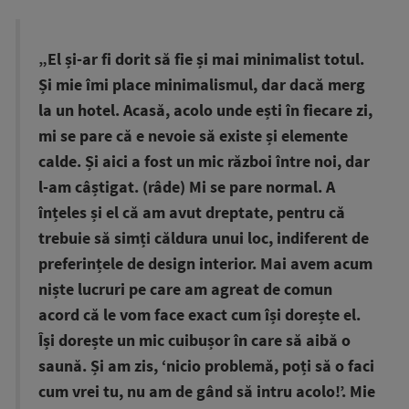
„El și-ar fi dorit să fie și mai minimalist totul.
Și mie îmi place minimalismul, dar dacă merg
la un hotel. Acasă, acolo unde ești în fiecare zi,
mi se pare că e nevoie să existe și elemente
calde. Și aici a fost un mic război între noi, dar
l-am câștigat. (râde) Mi se pare normal. A
înțeles și el că am avut dreptate, pentru că
trebuie să simți căldura unui loc, indiferent de
preferințele de design interior. Mai avem acum
niște lucruri pe care am agreat de comun
acord că le vom face exact cum își dorește el.
Își dorește un mic cuibușor în care să aibă o
saună. Și am zis, ‘nicio problemă, poți să o faci
cum vrei tu, nu am de gând să intru acolo!’. Mie