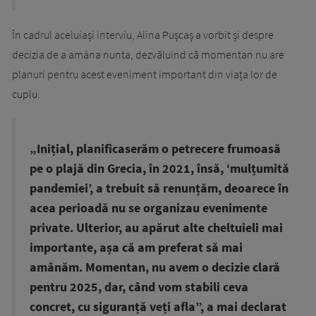
În cadrul aceluiași interviu, Alina Pușcaș a vorbit și despre
decizia de a amâna nunta, dezvăluind că momentan nu are
planuri pentru acest eveniment important din viața lor de
cuplu.
„Inițial, planificaserăm o petrecere frumoasă
pe o plajă din Grecia, în 2021, însă, ‘mulțumită
pandemiei’, a trebuit să renunțăm, deoarece în
acea perioadă nu se organizau evenimente
private. Ulterior, au apărut alte cheltuieli mai
importante, așa că am preferat să mai
amânăm. Momentan, nu avem o decizie clară
pentru 2025, dar, când vom stabili ceva
concret, cu siguranță veți afla”, a mai declarat