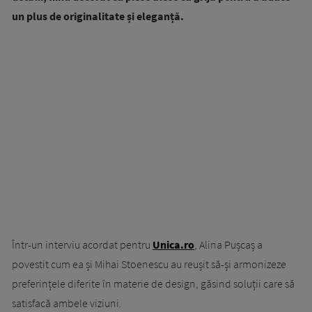
un plus de originalitate și eleganță.
Într-un interviu acordat pentru
Unica.ro
, Alina Pușcaș a
povestit cum ea și Mihai Stoenescu au reușit să-și armonizeze
preferințele diferite în materie de design, găsind soluții care să
satisfacă ambele viziuni.