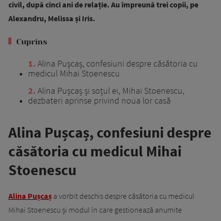
civil, după cinci ani de relație. Au împreună trei copii, pe
Alexandru, Melissa și Iris.
Cuprins
1
Alina Pușcaș, confesiuni despre căsătoria cu
medicul Mihai Stoenescu
2
Alina Pușcaș și soțul ei, Mihai Stoenescu,
dezbateri aprinse privind noua lor casă
Alina Pușcaș, confesiuni despre
căsătoria cu medicul Mihai
Stoenescu
Alina Pușcaș
a vorbit deschis despre căsătoria cu medicul
Mihai Stoenescu și modul în care gestionează anumite