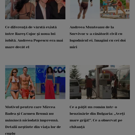
Ce diferență de vârstă există
Andreea Munteanu de la
între Rareș Cojoc și noua lui
Survivor s-a căsătorit civil cu
iubită. Andreea Popescu era mai
logodnicul ei. Imagini cu cei doi
mare decât el
miri
Motivul pentru care Mircea
Ce a pățit un român într-o
Badea și Carmen Brumă nu
benzinărie din Bulgaria: „Aveți
mănâncă niciodată împreună.
mare grijă!”. Ce a observat pe
Detalii neștiute din viața lor de
chitanță
cuplu