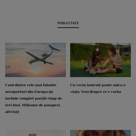
PUBLICITATE
Unul dintre cele mai folosite
Un vecin instruit poate salva o
aeroporturi din Europa își
viață. Vezi despre ce e vorba
închide complet porțile timp de
trei luni. Milioane de pasageri,
afectați