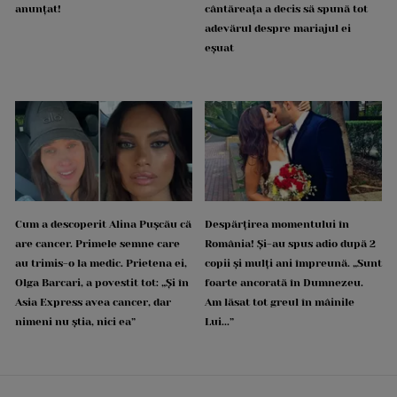
anunțat!
cântăreața a decis să spună tot
adevărul despre mariajul ei
eșuat
Cum a descoperit Alina Pușcău că
Despărțirea momentului în
are cancer. Primele semne care
România! Și-au spus adio după 2
au trimis-o la medic. Prietena ei,
copii și mulți ani împreună. „Sunt
Olga Barcari, a povestit tot: „Și în
foarte ancorată în Dumnezeu.
Asia Express avea cancer, dar
Am lăsat tot greul în mâinile
nimeni nu știa, nici ea”
Lui...”