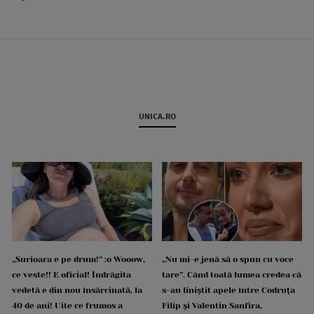
UNICA.RO
„Surioara e pe drum!” :o Wooow,
„Nu mi-e jenă să o spun cu voce
ce veste!! E oficial! Îndrăgita
tare”. Când toată lumea credea că
vedetă e din nou însărcinată, la
s-au liniștit apele între Codruța
40 de ani! Uite ce frumos a
Filip și Valentin Sanfira,