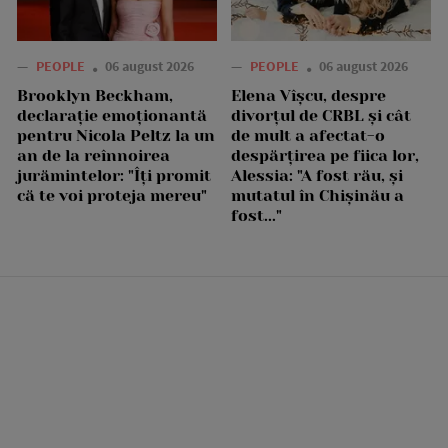
—
PEOPLE
06 august 2026
—
PEOPLE
06 august 2026
Brooklyn Beckham,
Elena Vîșcu, despre
declarație emoționantă
divorțul de CRBL și cât
pentru Nicola Peltz la un
de mult a afectat-o
an de la reînnoirea
despărțirea pe fiica lor,
jurămintelor: "Îți promit
Alessia: "A fost rău, și
că te voi proteja mereu"
mutatul în Chișinău a
fost..."