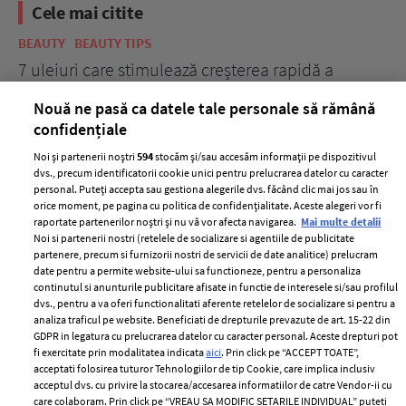
Cele mai citite
BEAUTY
BEAUTY TIPS
BE
țe
7 uleiuri care stimulează creșterea rapidă a
Ce
părului
de
Nouă ne pasă ca datele tale personale să rămână
confidențiale
Noi și partenerii noștri
594
stocăm și/sau accesăm informații pe dispozitivul
dvs., precum identificatorii cookie unici pentru prelucrarea datelor cu caracter
personal. Puteți accepta sau gestiona alegerile dvs. făcând clic mai jos sau în
orice moment, pe pagina cu politica de confidențialitate. Aceste alegeri vor fi
raportate partenerilor noștri și nu vă vor afecta navigarea.
Mai multe detalii
Noi si partenerii nostri (retelele de socializare si agentiile de publicitate
partenere, precum si furnizorii nostri de servicii de date analitice) prelucram
ELLE Style Awards
Termeni si conditii
date pentru a permite website-ului sa functioneze, pentru a personaliza
2024
continutul si anunturile publicitare afisate in functie de interesele si/sau profilul
Politica de
dvs., pentru a va oferi functionalitati aferente retelelor de socializare si pentru a
Despre ELLE
confidențialitate
analiza traficul pe website. Beneficiati de drepturile prevazute de art. 15-22 din
Romania
GDPR in legatura cu prelucrarea datelor cu caracter personal. Aceste drepturi pot
Politica de cookies
fi exercitate prin modalitatea indicata
aici
. Prin click pe “ACCEPT TOATE”,
Contact
Publicitate
acceptati folosirea tuturor Tehnologiilor de tip Cookie, care implica inclusiv
acceptul dvs. cu privire la stocarea/accesarea informatiilor de catre Vendor-ii cu
Abonamente
care colaboram. Prin click pe “VREAU SA MODIFIC SETARILE INDIVIDUAL” puteti