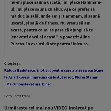
nu-mi place sauna uscată, îmi place Hammam-
ul, îmi place sauna cu abur. Așa că prefer să
mă duc la sală, unde am și Hammam, și saună
uscată, și sală de fitness. Nu vreau să am
acasă, pentru că mi se pare că ajungi să te
lenevești dacă ai acasă”, a povestit Alina
Pușcaș, în exclusivitate pentru Unica.ro.
Citește și:
Raluca Bădulescu, motivul pentru care a ales să participe
la Asia Express împreună cu fostul ei soț, Florin Stamin:
„Mă cunoaște cel mai bine'
Foto: Instagram
Urmăreşte cel mai nou VIDEO incărcat pe