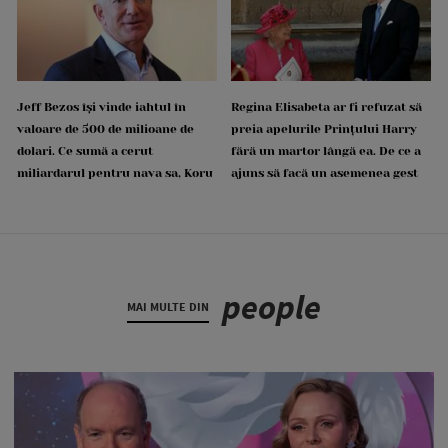
Jeff Bezos își vinde iahtul în
Regina Elisabeta ar fi refuzat să
valoare de 500 de milioane de
preia apelurile Prințului Harry
dolari. Ce sumă a cerut
fără un martor lângă ea. De ce a
miliardarul pentru nava sa, Koru
ajuns să facă un asemenea gest
people
MAI MULTE DIN