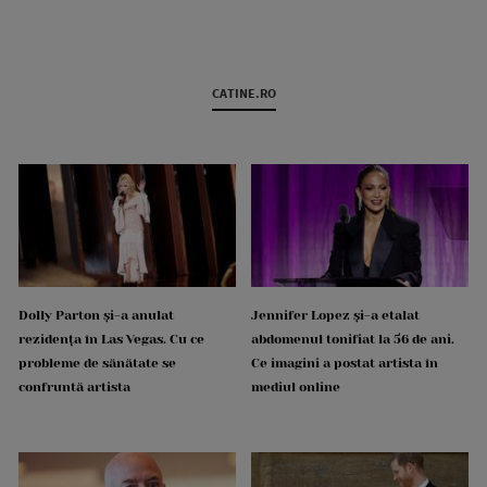
CATINE.RO
Dolly Parton și-a anulat
Jennifer Lopez și-a etalat
rezidența în Las Vegas. Cu ce
abdomenul tonifiat la 56 de ani.
probleme de sănătate se
Ce imagini a postat artista în
confruntă artista
mediul online