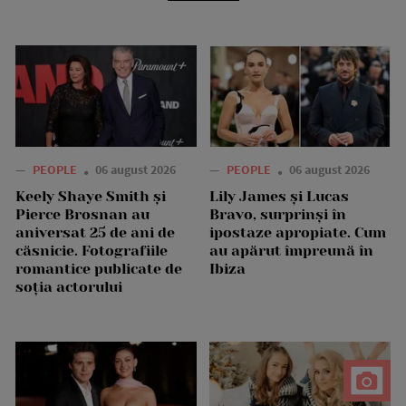
—
PEOPLE
06 august 2026
—
PEOPLE
06 august 2026
Keely Shaye Smith și
Lily James și Lucas
Pierce Brosnan au
Bravo, surprinși în
aniversat 25 de ani de
ipostaze apropiate. Cum
căsnicie. Fotografiile
au apărut împreună în
romantice publicate de
Ibiza
soția actorului