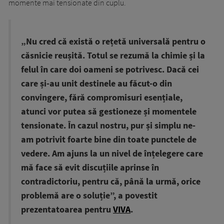
momente mai tensionate din cuplu.
„Nu cred că există o rețetă universală pentru o
căsnicie reușită. Totul se rezumă la chimie și la
felul în care doi oameni se potrivesc. Dacă cei
care și-au unit destinele au făcut-o din
convingere, fără compromisuri esențiale,
atunci vor putea să gestioneze și momentele
tensionate. În cazul nostru, pur și simplu ne-
am
potrivit foarte bine din toate punctele de
vedere. Am ajuns la un nivel de înțelegere care
mă face să evit discuțiile aprinse în
contradictoriu, pentru că, până la urmă, orice
problemă are o soluție”, a povestit
prezentatoarea pentru
VIVA
.