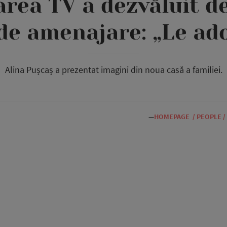
rea TV a dezvăluit de
de amenajare: „Le ado
Alina Pușcaș a prezentat imagini din noua casă a familiei.
—
HOMEPAGE
/
PEOPLE
/