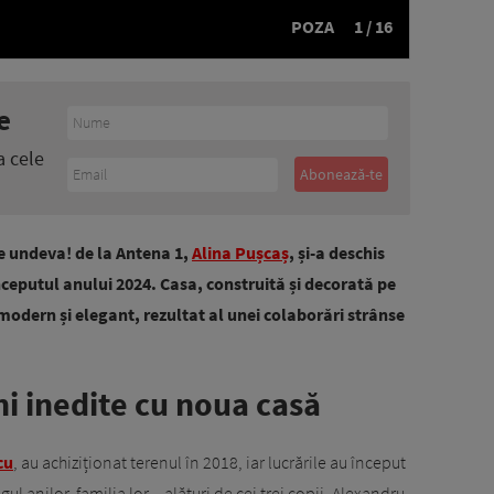
POZA
1 / 16
e
a cele
e undeva! de la Antena 1,
Alina Pușcaș
, și-a deschis
 începutul anului 2024. Casa, construită și decorată pe
 modern și elegant, rezultat al unei colaborări strânse
ni inedite cu noua casă
cu
, au achiziționat terenul în 2018, iar lucrările au început
 anilor, familia lor – alături de cei trei copii, Alexandru,