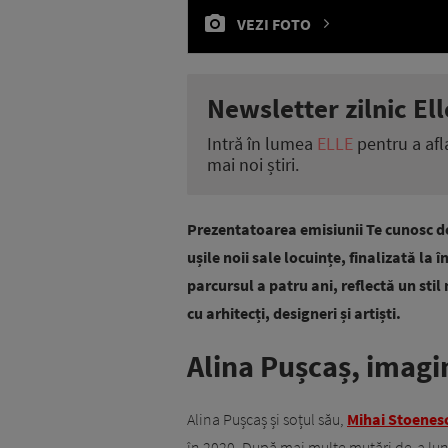
VEZI FOTO
Newsletter zilnic Ell
Intră în lumea
ELLE
pentru a afl
mai noi știri.
Prezentatoarea emisiunii Te cunosc d
ușile noii sale locuințe, finalizată la
parcursul a patru ani, reflectă un stil
cu arhitecți, designeri și artiști.
Alina Pușcaș, imagi
Alina Pușcaș și soțul său,
Mihai Stoenes
în 2020. După mai multe mutări de-a lungul