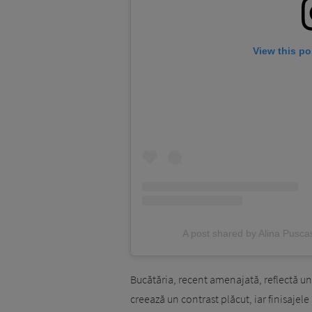
View this po
A post shared by Alina Pusc
Bucătăria, recent amenajată, reflectă un s
creează un contrast plăcut, iar finisajele