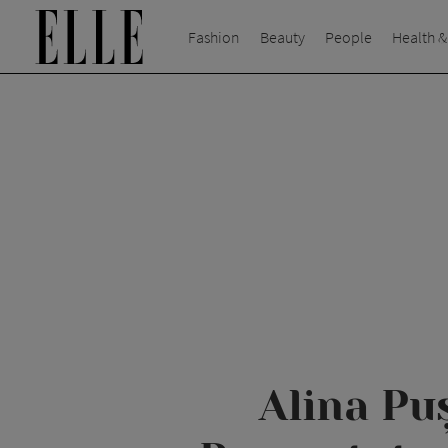
Fashion
Beauty
People
Health &
Alina Pu