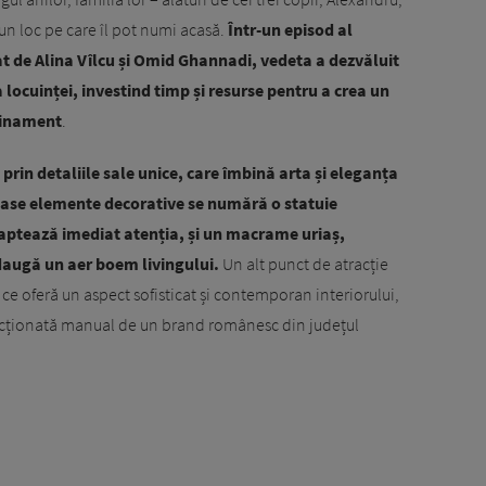
ntr-un loc pe care îl pot numi acasă.
Într-un episod al
t de Alina Vîlcu și Omid Ghannadi, vedeta a dezvăluit
locuinței, investind timp și resurse pentru a crea un
afinament
.
rin detaliile sale unice, care îmbină arta și eleganța
ase elemente decorative se numără o statuie
captează imediat atenția, și un macrame uriaș,
adaugă un aer boem livingului.
Un alt punct de atracție
, ce oferă un aspect sofisticat și contemporan interiorului,
ecționată manual de un brand românesc din județul