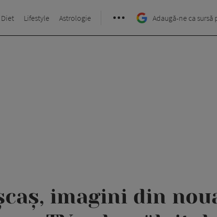
 Diet
Lifestyle
Astrologie
Adaugă-ne ca sursă 
șcaș, imagini din noua