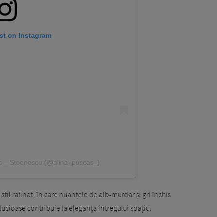
st on Instagram
as – Stoenescu (@alina_puscas_)
til rafinat, în care nuanțele de alb-murdar și gri închis
 lucioase contribuie la eleganța întregului spațiu.