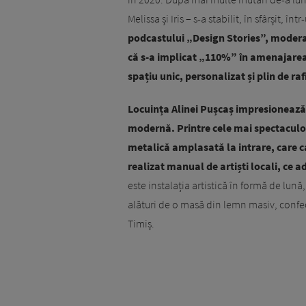
Melissa și Iris – s-a stabilit, în sfârșit, î
podcastului „Design Stories”, modera
că s-a implicat „110%” în amenajarea 
spațiu unic, personalizat și plin de r
Locuința Alinei Pușcaș impresionează p
modernă. Printre cele mai spectaculo
metalică amplasată la intrare, care 
realizat manual de artiști locali, ce 
este instalația artistică în formă de lună
alături de o masă din lemn masiv, conf
Timiș.