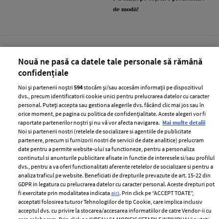
de modă!
Nouă ne pasă ca datele tale personale să rămână
confidențiale
Noi și partenerii noștri
594
stocăm și/sau accesăm informații pe dispozitivul
CATINE.RO
dvs., precum identificatorii cookie unici pentru prelucrarea datelor cu caracter
personal. Puteți accepta sau gestiona alegerile dvs. făcând clic mai jos sau în
orice moment, pe pagina cu politica de confidențialitate. Aceste alegeri vor fi
raportate partenerilor noștri și nu vă vor afecta navigarea.
Mai multe detalii
Noi si partenerii nostri (retelele de socializare si agentiile de publicitate
partenere, precum si furnizorii nostri de servicii de date analitice) prelucram
date pentru a permite website-ului sa functioneze, pentru a personaliza
continutul si anunturile publicitare afisate in functie de interesele si/sau profilul
dvs., pentru a va oferi functionalitati aferente retelelor de socializare si pentru a
analiza traficul pe website. Beneficiati de drepturile prevazute de art. 15-22 din
GDPR in legatura cu prelucrarea datelor cu caracter personal. Aceste drepturi pot
Dolly Parton și-a anulat
Jennifer Lopez și-a etalat
fi exercitate prin modalitatea indicata
aici
. Prin click pe “ACCEPT TOATE”,
rezidența în Las Vegas. Cu ce
abdomenul tonifiat la 56 de ani.
acceptati folosirea tuturor Tehnologiilor de tip Cookie, care implica inclusiv
acceptul dvs. cu privire la stocarea/accesarea informatiilor de catre Vendor-ii cu
probleme de sănătate se
Ce imagini a postat artista în