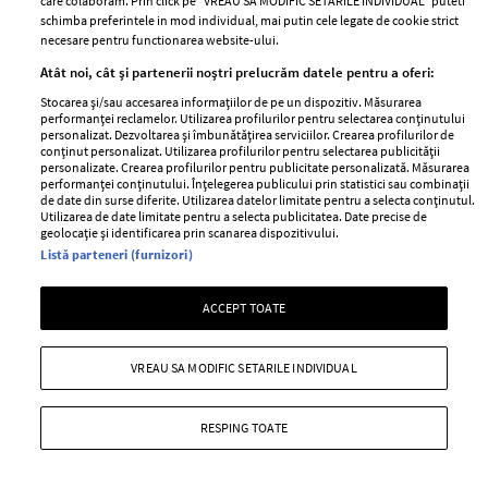
care colaboram. Prin click pe “VREAU SA MODIFIC SETARILE INDIVIDUAL” puteti
confruntă artista
mediul online
schimba preferintele in mod individual, mai putin cele legate de cookie strict
necesare pentru functionarea website-ului.
Atât noi, cât și partenerii noștri prelucrăm datele pentru a oferi:
Stocarea și/sau accesarea informațiilor de pe un dispozitiv. Măsurarea
performanței reclamelor. Utilizarea profilurilor pentru selectarea conținutului
personalizat. Dezvoltarea și îmbunătățirea serviciilor. Crearea profilurilor de
conținut personalizat. Utilizarea profilurilor pentru selectarea publicității
personalizate. Crearea profilurilor pentru publicitate personalizată. Măsurarea
performanței conținutului. Înțelegerea publicului prin statistici sau combinații
de date din surse diferite. Utilizarea datelor limitate pentru a selecta conținutul.
Utilizarea de date limitate pentru a selecta publicitatea. Date precise de
Jeff Bezos își vinde iahtul în
Regina Elisabeta ar fi refuzat să
geolocație și identificarea prin scanarea dispozitivului.
valoare de 500 de milioane de
preia apelurile Prințului Harry
Listă parteneri (furnizori)
dolari. Ce sumă a cerut
fără un martor lângă ea. De ce a
miliardarul pentru nava sa, Koru
ajuns să facă un asemenea gest
ACCEPT TOATE
VREAU SA MODIFIC SETARILE INDIVIDUAL
health & diet
RESPING TOATE
MAI MULTE DIN