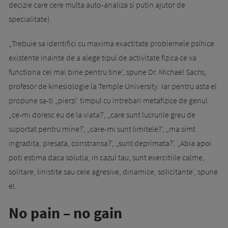
decizie care cere multa auto-analiza si putin ajutor de
specialitate).
„Trebuie sa identifici cu maxima exactitate problemele psihice
existente inainte de a alege tipul de activitate fizica ce va
functiona cel mai bine pentru tine', spune Dr. Michael Sachs,
profesor de kinesiologie la Temple University. Iar pentru asta el
propune sa-ti „pierzi' timpul cu intrebari metafizice de genul
„ce-mi doresc eu de la viata?', „care sunt lucrurile greu de
suportat pentru mine?', „care-mi sunt limitele?', „ma simt
ingradita, presata, constransa?', „sunt deprimata?'. „Abia apoi
poti estima daca solutia, in cazul tau, sunt exercitiile calme,
solitare, linistite sau cele agresive, dinamice, solicitante', spune
el.
No pain – no gain