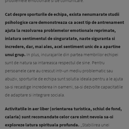
problemele emotionale si de comunicare.'
Cat despre sporturile de echipa, exista nenumarate studii
psihologice care demonstreaza ca acest tip de antrenament
ajuta la rezolvarea problemelor emotionale reprimate,
inlatura sentimentul de singuratate, naste siguranta si
incredere, dar, mai ales, acel sentiment unic de a apartine
unui grup.
In plus, incurajarile din partea membrilor echipei
sunt de natura sa intareasca respectul de sine. Pentru
persoanele care au crescut intr-un mediu problematic sau
abuziv, sporturile de echipa sunt solutia ideala pentru a le ajuta
sa-si recastige increderea in oameni, sa-si dezvolte capacitatile
de adaptare si integrare sociala.
Activitatile in aer liber (orientarea turistica, schiul de fond,
calaria) sunt recomandate celor care simt nevoia sa-si
exploreze latura spirituala profunda.
„Stabilirea unei