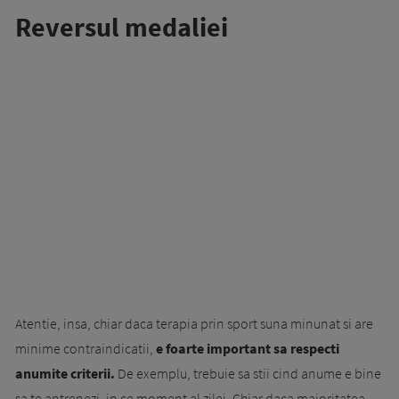
Reversul medaliei
Atentie, insa, chiar daca terapia prin sport suna minunat si are
minime contraindicatii,
e foarte important sa respecti
anumite criterii.
De exemplu, trebuie sa stii cind anume e bine
sa te antrenezi, in ce moment al zilei. Chiar daca majoritatea