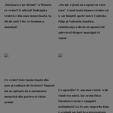
„Surioara e pe drum!” :o Wooow,
„Nu mi-e jenă să o spun cu voce
ce veste!! E oficial! Îndrăgita
tare”. Când toată lumea credea că
vedetă e din nou însărcinată, la
s-au liniștit apele între Codruța
40 de ani! Uite ce frumos a
Filip și Valentin Sanfira,
anunțat!
cântăreața a decis să spună tot
adevărul despre mariajul ei
eșuat
Ce veste! Este însărcinată din
nou și radiază de fericire! Nimeni
Ce apariție! N-am mai văzut-o de
nu se aștepta la o asemenea
când era mică, iar acum fiica
surpriză din partea ei chiar
Nicoletei Luciu e complet
acum!
schimbată! La 14 ani, superba Kim
i-a uimit pe toți la o prezentare