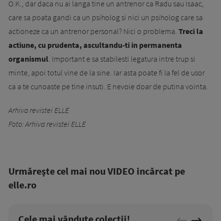
O.K., dar daca nu ai langa tine un antrenor ca Radu sau Isaac,
care sa poata gandi ca un psiholog si nici un psiholog care sa
actioneze ca un antrenor personal? Nici o problema.
Treci la
actiune, cu prudenta, ascultandu-ti in permanenta
organismul
. Important e sa stabilesti legatura intre trup si
minte, apoi totul vine de la sine. Iar asta poate fi la fel de usor
ca a te cunoaste pe tine insuti. E nevoie doar de putina vointa.
Arhiva revistei ELLE
Foto: Arhiva revistei ELLE
Urmăreşte cel mai nou VIDEO incărcat pe
elle.ro
Cele mai vândute colecții!