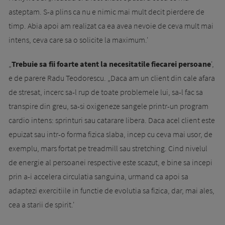
asteptam. S-a plins ca nu e nimic mai mult decit pierdere de
timp. Abia apoi am realizat ca ea avea nevoie de ceva mult mai
intens, ceva care sa o solicite la maximum.'
„
Trebuie sa fii foarte atent la necesitatile fiecarei persoane
',
e de parere Radu Teodorescu. „Daca am un client din cale afara
de stresat, incerc sa-l rup de toate problemele lui, sa-l fac sa
transpire din greu, sa-si oxigeneze sangele printr-un program
cardio intens: sprinturi sau catarare libera. Daca acel client este
epuizat sau intr-o forma fizica slaba, incep cu ceva mai usor, de
exemplu, mars fortat pe treadmill sau stret­ching. Cind nivelul
de energie al persoanei respective este scazut, e bine sa incepi
prin a-i accelera circulatia sanguina, urmand ca apoi sa
adaptezi exercitiile in functie de evolutia sa fizica, dar, mai ales,
cea a starii de spirit.'