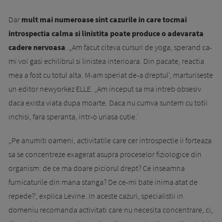
Dar
mult mai numeroase sint cazurile in care tocmai
introspectia calma si linistita poate produce o adevarata
cadere nervoasa
. „Am facut citeva cursuri de yoga, sperand ca-
mi voi gasi echilibrul si linistea interioara. Din pa­cate, reactia
mea a fost cu totul alta. M-am speriat de-a dreptul', marturiseste
un editor newyorkez ELLE. „Am inceput sa ma intreb obsesiv
daca exista viata dupa moarte. Daca nu cumva suntem cu totii
inchisi, fara speranta, intr-o uriasa cutie.'
„Pe anumiti oameni, activitatile care cer introspectie ii forteaza
sa se concentreze exagerat asupra proceselor fiziologice din
organism: de ce ma doare piciorul drept? Ce inseamna
furnicaturile din mana stanga? De ce-mi bate inima atat de
repede?', explica Levine. In aceste cazuri, specialistii in
domeniu recomanda activitati care nu necesita concentrare, ci,