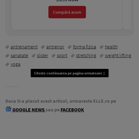
Cumpără acum
antrenament
antrenor
forma fizica
health
sanatate
slider
sport
stretching
weight lifting
yoga
Citeste continuarea pe pagina urmatoare
Daca ti-a placut acest articol, urmareste ELLE.ro pe
GOOGLE NEWS
sau pe
FACEBOOK