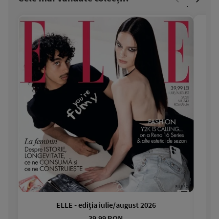
ELLE - ediția iulie/august 2026
Gar
39.99 RON