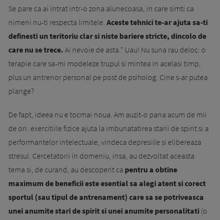
Se pare ca ai intrat intr-o zona alunecoasa, in care simti ca
nimeni nu-ti respecta limitele.
Aceste tehnici te-ar ajuta sa-ti
definesti un teritoriu clar si niste bariere stricte, dincolo de
care nu se trece.
Ai nevoie de asta.” Uau! Nu suna rau deloc: o
terapie care sa-mi modeleze trupul si mintea in acelasi timp,
plus un antrenor personal pe post de psiholog. Cine s-ar putea
plange?
De fapt, ideea nu e tocmai noua. Am auzit-o pana acum de mii
de ori: exercitiile fizice ajuta la imbunatatirea starii de spirit si a
performantelor intelectuale, vindeca depresiile si elibereaza
stresul. Cercetatorii in domeniu, insa, au dezvoltat aceasta
tema si, de curand, au descoperit ca
pentru a obtine
maximum de beneficii este esential sa alegi atent si corect
sportul (sau tipul de antrenament) care sa se potriveasca
unei anumite stari de spirit si unei anumite personalitati
(o