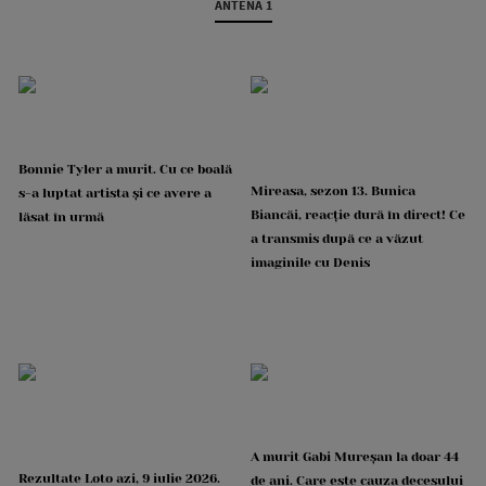
ANTENA 1
Bonnie Tyler a murit. Cu ce boală
Mireasa, sezon 13. Bunica
s-a luptat artista și ce avere a
Biancăi, reacție dură în direct! Ce
lăsat în urmă
a transmis după ce a văzut
imaginile cu Denis
A murit Gabi Mureșan la doar 44
Rezultate Loto azi, 9 iulie 2026.
de ani. Care este cauza decesului