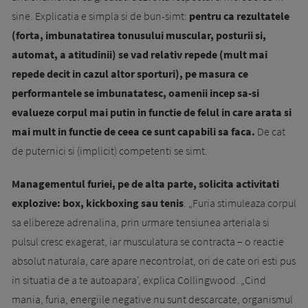
sine. Explicatia e simpla si de bun-simt:
pentru ca rezultatele
(forta, imbunatatirea tonusului muscular, posturii si,
automat, a atitudinii) se vad relativ repede (mult mai
repede decit in cazul altor sporturi), pe masura ce
performantele se imbunatatesc, oamenii incep sa-si
evalueze corpul mai putin in functie de felul in care arata si
mai mult in functie de ceea ce sunt capabili sa faca.
De cat
de puternici si (implicit) competenti se simt.
Managementul furiei, pe de alta parte, solicita activitati
explozive: box, kickboxing sau tenis
. „Furia stimuleaza corpul
sa elibereze adrenalina, prin urmare tensiunea arteriala si
pulsul cresc exagerat, iar musculatura se contracta – o reactie
absolut naturala, care apare necontrolat, ori de cate ori esti pus
in situatia de a te autoapara', explica Collingwood. „Cind
mania, furia, energiile negative nu sunt descarcate, organismul