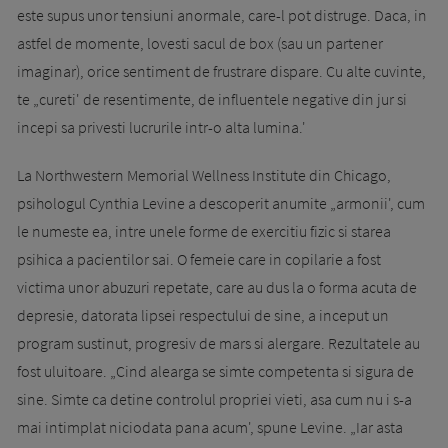
este supus unor tensiuni anormale, care-l pot distruge. Daca, in
astfel de momente, lovesti sacul de box (sau un partener
imaginar), orice sentiment de frustrare dispare. Cu alte cuvinte,
te „cureti' de resentimente, de influentele negative din jur si
incepi sa privesti lucrurile intr-o alta lumina.'
La Northwestern Memorial Wellness Institute din Chicago,
psihologul Cynthia Levine a descoperit anumite „armonii', cum
le numeste ea, intre unele forme de exercitiu fizic si starea
psihica a pacientilor sai. O femeie care in copilarie a fost
victima unor abuzuri repetate, care au dus la o forma acuta de
depresie, datorata lipsei respectului de sine, a inceput un
program sustinut, progresiv de mars si alergare. Rezultatele au
fost uluitoare. „Cind alearga se simte competenta si sigura de
sine. Simte ca detine controlul propriei vieti, asa cum nu i s-a
mai intimplat niciodata pana acum', spune Levine. „Iar asta