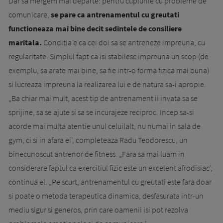
Dar sa mergem mai departe: pentru cuplurile cu probleme de
comunicare,
se pare ca antrenamentul cu greutati
functioneaza mai bine decit sedintele de consiliere
maritala.
Conditia e ca cei doi sa se antreneze impreuna, cu
regularitate. Simplul fapt ca isi stabilesc impreuna un scop (de
exemplu, sa arate mai bine, sa fie intr-o forma fizica mai buna)
si lucreaza impreuna la realizarea lui e de natura sa-i apropie.
„Ba chiar mai mult, acest tip de antrenament ii invata sa se
sprijine, sa se ajute si sa se incurajeze reciproc. Incep sa-si
acorde mai multa atentie unul celuilalt, nu numai in sala de
gym, ci si in afara ei', completeaza Radu Teodorescu, un
binecunoscut antrenor de fitness. „Fara sa mai luam in
considerare faptul ca exercitiul fizic este un excelent afrodisiac',
continua el. „Pe scurt, antrenamentul cu greutati este fara doar
si poate o metoda terapeutica dinamica, desfasurata intr-un
mediu sigur si generos, prin care oamenii isi pot rezolva