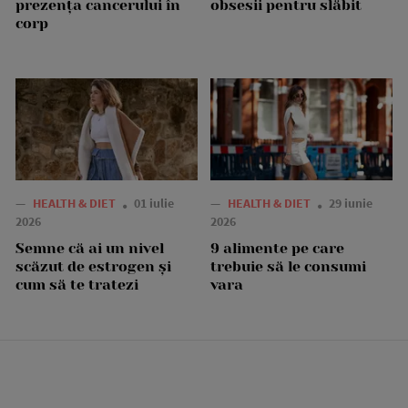
prezența cancerului în
obsesii pentru slăbit
corp
—
HEALTH & DIET
01 iulie
—
HEALTH & DIET
29 iunie
2026
2026
Semne că ai un nivel
9 alimente pe care
scăzut de estrogen și
trebuie să le consumi
cum să te tratezi
vara