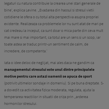
legaturi cu natura contribuie la crearea unei stari generale de
bine', explica Levine. „Evadarea din haosul si stresul vietii
cotidiene le ofera o cu totul alta perspectiva asupra propriei
existente. Realizeaza ca problemele lor nu sunt atat de mari pe
cat credeau la inceput, ca sunt doar o mica parte din ceva mult
mai mare si mai important, ca totul are un sens si un scop, iar
toate astea se traduc printr-un sentiment de calm, de
incredere, de competenta.'
Iata o idee deloc de neglijat, mai ales daca ne gandim ca
managementul stresului este unul dintre principalele
motive pentru care astazi oamenii se apuca de sport
(potrivit ultimelor sondaje in domeniu). Si pe buna dreptate. S-
a dovedit ca activitatea fizica moderata, regulata, ajuta la
temperarea reactiilor in situatii de criza prin „arderea
hormonilor stresului.