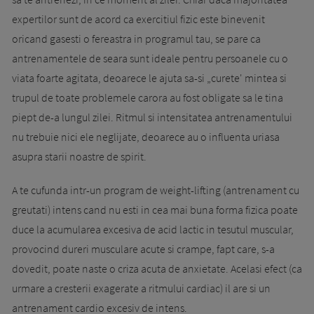
expertilor sunt de acord ca exercitiul fizic este binevenit
oricand gasesti o fereastra in programul tau, se pare ca
antrenamentele de seara sunt ideale pentru persoanele cu o
viata foarte agitata, deoarece le ajuta sa-si „curete' mintea si
trupul de toate problemele carora au fost obligate sa le tina
piept de-a lungul zilei. Ritmul si intensitatea antrenamentului
nu trebuie nici ele neglijate, deoarece au o influenta uriasa
asupra starii noastre de spirit.
A te cufunda intr-un program de weight-lifting (antrenament cu
greutati) intens cand nu esti in cea mai buna forma fizica poate
duce la acumularea excesiva de acid lactic in tesutul muscular,
provocind dureri musculare acute si crampe, fapt care, s-a
dovedit, poate naste o criza acuta de anxietate. Acelasi efect (ca
urmare a cresterii exagerate a ritmului cardiac) il are si un
antrenament cardio excesiv de intens.