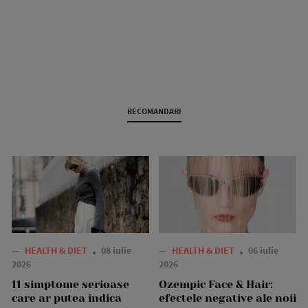
RECOMANDARI
—
HEALTH & DIET
08 iulie
—
HEALTH & DIET
06 iulie
2026
2026
11 simptome serioase
Ozempic Face & Hair:
care ar putea indica
efectele negative ale noii