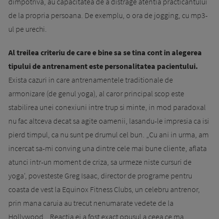
dimpotriva, au capacitatea de a distrage atentia practicantului
de la propria persoana. De exemplu, o ora de jogging, cu mp3-
ul pe urechi.
Al treilea criteriu de care e bine sa se tina cont in alegerea
tipului de antrenament este personalitatea pacientului.
Exista cazuri in care antrenamentele traditionale de
armonizare (de genul yoga), al caror principal scop este
stabilirea unei conexiuni intre trup si minte, in mod paradoxal
nu fac altceva decat sa agite oamenii, lasandu-le impresia ca isi
pierd timpul, ca nu sunt pe drumul cel bun. „Cu ani in urma, am
incercat sa-mi conving una dintre cele mai bune cliente, aflata
atunci intr-un moment de criza, sa urmeze niste cursuri de
yoga', povesteste Greg Isaac, director de programe pentru
coasta de vest la Equinox Fitness Clubs, un celebru antrenor,
prin mana caruia au trecut nenumarate vedete de la
Hollywood. „Reactia ei a fost exact opusul a ceea ce ma