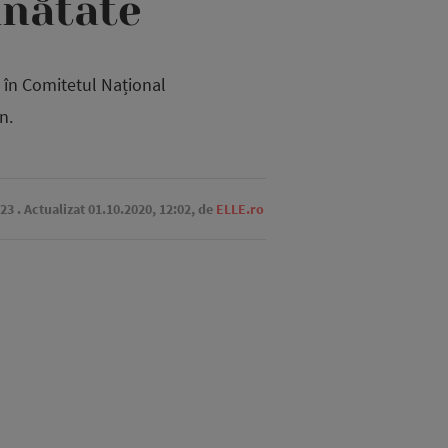
inătate
i în Comitetul Național
n.
:23
. Actualizat 01.10.2020, 12:02,
de
ELLE.ro