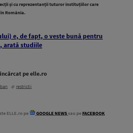
ții și cu reprezentanții tuturor instituțiilor care
în România.
ui) e, de fapt, o veste bună pentru
, arată studiile
ncărcat pe elle.ro
rban
restrictii
ste ELLE.ro pe
GOOGLE NEWS
sau pe
FACEBOOK