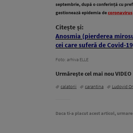
septembrie, după o conferință cu prefec
gestionează epidemia de
coronavirus
Citește și:
Anosmia (pierderea mirosul
cei care suferă de Covid-19
Foto: arhiva ELLE
Urmăreşte cel mai nou VIDEO i
calatorii
carantina
Ludovid O
Daca ti-a placut acest articol, urmare