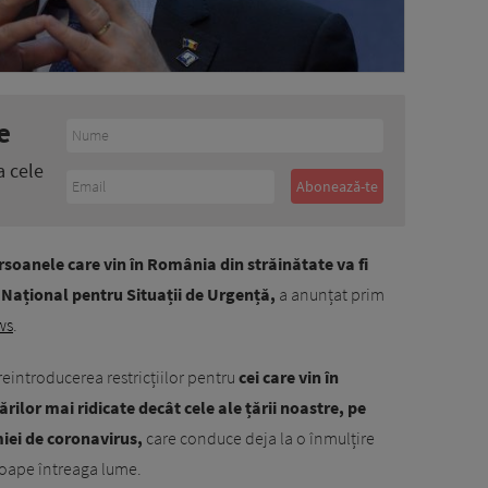
e
a cele
rsoanele care vin în România din străinătate va fi
 Național pentru Situații de Urgență,
a anunțat prim
ws
.
reintroducerea restricțiilor pentru
cei care vin în
rilor mai ridicate decât cele ale țării noastre, pe
miei de coronavirus,
care conduce deja la o înmulțire
roape întreaga lume.