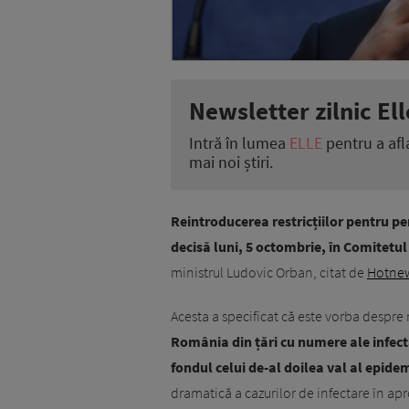
Newsletter zilnic Ell
Intră în lumea
ELLE
pentru a afl
mai noi știri.
Reintroducerea restricțiilor pentru pe
decisă luni, 5 octombrie, în Comitetul
ministrul Ludovic Orban, citat de
Hotne
Acesta a specificat că este vorba despre 
România din țări cu numere ale infectă
fondul celui de-al doilea val al epide
dramatică a cazurilor de infectare în ap