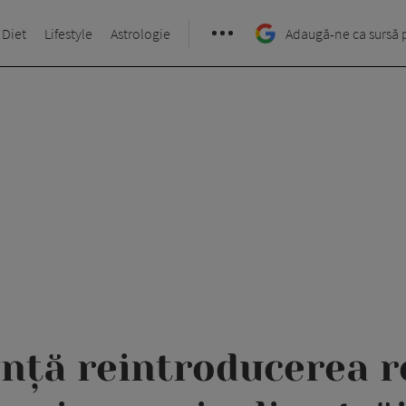
 Diet
Lifestyle
Astrologie
Adaugă-ne ca sursă 
ță reintroducerea re