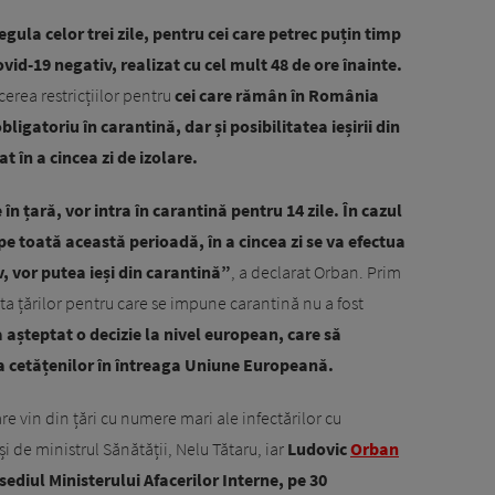
egula celor trei zile, pentru cei care petrec puțin timp
ovid-19 negativ, realizat cu cel mult 48 de ore înainte.
erea restricțiilor pentru
cei care rămân în România
ligatoriu în carantină, dar și posibilitatea ieșirii din
 în a cincea zi de izolare.
în țară, vor intra în carantină pentru 14 zile. În cazul
pe toată această perioadă, în a cincea zi se va efectua
v, vor putea ieși din carantină”
, a declarat Orban. Prim
ista țărilor pentru care se impune carantină nu a fost
 așteptat o decizie la nivel european, care să
ia cetățenilor în întreaga Uniune Europeană.
re vin din țări cu numere mari ale infectărilor cu
 de ministrul Sănătății, Nelu Tătaru, iar
Ludovic
Orban
 sediul Ministerului Afacerilor Interne, pe 30