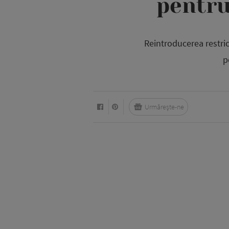
pentru
Reintroducerea restric
p
Urmărește-ne