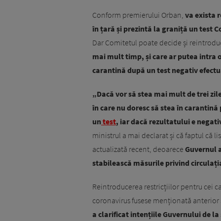
Conform premierului Orban,
va exista r
în țară și prezintă la graniță un test C
Dar Comitetul poate decide și reintroduc
mai mult timp, și care ar putea intra ob
carantină după un test negativ efectuat
„Dacă vor să stea mai mult de trei zile 
în care nu doresc să stea în carantină 
un
test
, iar dacă rezultatului e negati
ministrul a mai declarat și că faptul că l
actualizată recent, deoarece
Guvernul a
stabilească măsurile privind circulaț
Reintroducerea restricțiilor pentru cei ca
coronavirus fusese menționată anterior și
a clarificat intențiile Guvernului de la