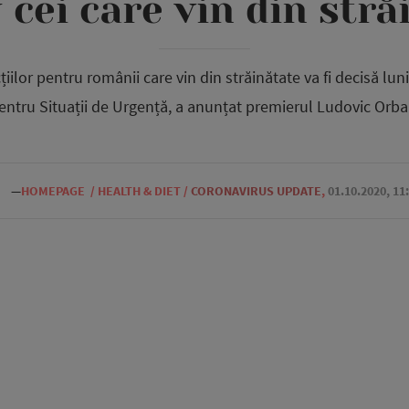
 cei care vin din stră
țiilor pentru românii care vin din străinătate va fi decisă lun
entru Situații de Urgență, a anunțat premierul Ludovic Orba
—
HOMEPAGE
/
HEALTH & DIET
/
CORONAVIRUS UPDATE
,
01.10.2020, 11