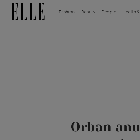
Fashion
Beauty
People
Health &
Orban anun