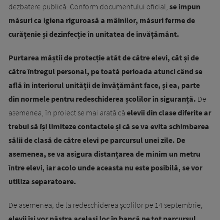
dezbatere publică. Conform documentului oficial,
se impun
măsuri ca igiena riguroasă a mâinilor, măsuri ferme de
curățenie și dezinfecție în unitatea de învățământ.
Purtarea măștii de protecție atât de către elevi, cât și de
către întregul personal, pe toată perioada atunci când se
află în interiorul unității de învățământ face, și ea, parte
din normele pentru redeschiderea școlilor în siguranță.
De
asemenea, în proiect se mai arată că
elevii din clase diferite ar
trebui să își limiteze contactele și că se va evita schimbarea
sălii de clasă de către elevi pe parcursul unei zile. De
asemenea, se va asigura distanțarea de minim un metru
între elevi, iar acolo unde aceasta nu este posibilă, se vor
utiliza separatoare.
De asemenea, de la redeschiderea școlilor pe 14 septembrie,
elevii își vor păstra același loc în bancă pe tot parcursul