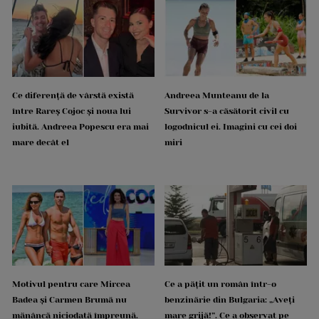
Ce diferență de vârstă există
Andreea Munteanu de la
între Rareș Cojoc și noua lui
Survivor s-a căsătorit civil cu
iubită. Andreea Popescu era mai
logodnicul ei. Imagini cu cei doi
mare decât el
miri
Motivul pentru care Mircea
Ce a pățit un român într-o
Badea și Carmen Brumă nu
benzinărie din Bulgaria: „Aveți
mănâncă niciodată împreună.
mare grijă!”. Ce a observat pe