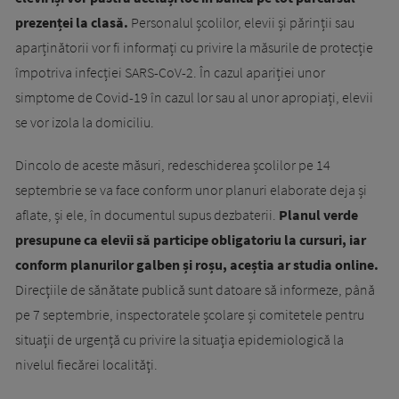
prezenței la clasă.
Personalul școlilor, elevii și părinții sau
aparținătorii vor fi informați cu privire la măsurile de protecție
împotriva infecției SARS-CoV-2. În cazul apariției unor
simptome de Covid-19 în cazul lor sau al unor apropiați, elevii
se vor izola la domiciliu.
Dincolo de aceste măsuri, redeschiderea școlilor pe 14
septembrie se va face conform unor planuri elaborate deja și
aflate, și ele, în documentul supus dezbaterii.
Planul verde
presupune ca elevii să participe obligatoriu la cursuri, iar
conform planurilor galben și roșu, aceștia ar studia online.
Direcţiile de sănătate publică sunt datoare să informeze, până
pe 7 septembrie, inspectoratele școlare și comitetele pentru
situaţii de urgenţă cu privire la situaţia epidemiologică la
nivelul fiecărei localităţi.