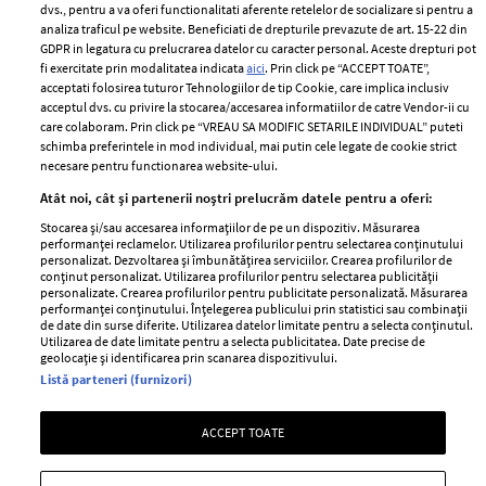
dvs., pentru a va oferi functionalitati aferente retelelor de socializare si pentru a
Despre ELLE
confidențialitate
analiza traficul pe website. Beneficiati de drepturile prevazute de art. 15-22 din
Romania
GDPR in legatura cu prelucrarea datelor cu caracter personal. Aceste drepturi pot
Politica de cookies
fi exercitate prin modalitatea indicata
aici
. Prin click pe “ACCEPT TOATE”,
Contact
Publicitate
acceptati folosirea tuturor Tehnologiilor de tip Cookie, care implica inclusiv
acceptul dvs. cu privire la stocarea/accesarea informatiilor de catre Vendor-ii cu
Abonamente
care colaboram. Prin click pe “VREAU SA MODIFIC SETARILE INDIVIDUAL” puteti
schimba preferintele in mod individual, mai putin cele legate de cookie strict
necesare pentru functionarea website-ului.
Stiri
Libertatea pentru
Atât noi, cât și partenerii noștri prelucrăm datele pentru a oferi:
femei
GSP
Stocarea și/sau accesarea informațiilor de pe un dispozitiv. Măsurarea
Viva
performanței reclamelor. Utilizarea profilurilor pentru selectarea conținutului
Unica
personalizat. Dezvoltarea și îmbunătățirea serviciilor. Crearea profilurilor de
Avantaje
conținut personalizat. Utilizarea profilurilor pentru selectarea publicității
Baby
personalizate. Crearea profilurilor pentru publicitate personalizată. Măsurarea
Retete practice
performanței conținutului. Înțelegerea publicului prin statistici sau combinații
Retete
de date din surse diferite. Utilizarea datelor limitate pentru a selecta conținutul.
Utilizarea de date limitate pentru a selecta publicitatea. Date precise de
geolocație și identificarea prin scanarea dispozitivului.
Pariază responsabil! Decizia ONJN nr. 821/25.09.2025.
Listă parteneri (furnizori)
Jocurile de noroc sunt interzise minorilor.
ACCEPT TOATE
Copyright © 2026 Ringier Romania SRL