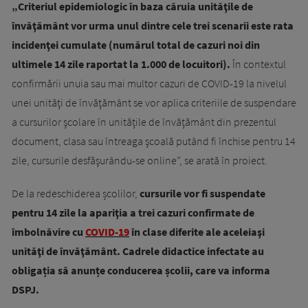
„Criteriul epidemiologic în baza căruia unităţile de
învăţământ vor urma unul dintre cele trei scenarii este rata
incidenţei cumulate (numărul total de cazuri noi din
ultimele 14 zile raportat la 1.000 de locuitori).
În contextul
confirmării unuia sau mai multor cazuri de COVID-19 la nivelul
unei unităţi de învăţământ se vor aplica criteriile de suspendare
a cursurilor şcolare în unităţile de învăţământ din prezentul
document, clasa sau întreaga şcoală putând fi închise pentru 14
zile, cursurile desfăşurându-se online”, se arată în proiect.
De la redeschiderea școlilor,
cursurile vor fi suspendate
pentru 14 zile la apariţia a trei cazuri confirmate de
îmbolnăvire cu
COVID-19
în clase diferite ale aceleiaşi
unităţi de învăţământ. Cadrele didactice infectate au
obligația să anunțe conducerea școlii, care va informa
DSPJ.