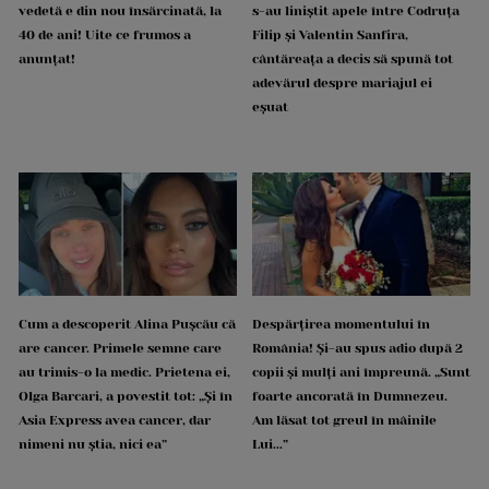
vedetă e din nou însărcinată, la
s-au liniștit apele între Codruța
40 de ani! Uite ce frumos a
Filip și Valentin Sanfira,
anunțat!
cântăreața a decis să spună tot
adevărul despre mariajul ei
eșuat
Cum a descoperit Alina Pușcău că
Despărțirea momentului în
are cancer. Primele semne care
România! Și-au spus adio după 2
au trimis-o la medic. Prietena ei,
copii și mulți ani împreună. „Sunt
Olga Barcari, a povestit tot: „Și în
foarte ancorată în Dumnezeu.
Asia Express avea cancer, dar
Am lăsat tot greul în mâinile
nimeni nu știa, nici ea”
Lui...”