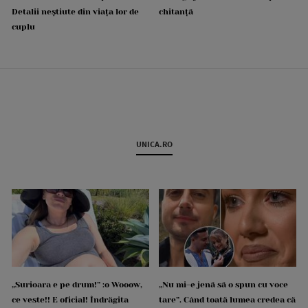
Detalii neștiute din viața lor de
chitanță
cuplu
UNICA.RO
„Surioara e pe drum!” :o Wooow,
„Nu mi-e jenă să o spun cu voce
ce veste!! E oficial! Îndrăgita
tare”. Când toată lumea credea că