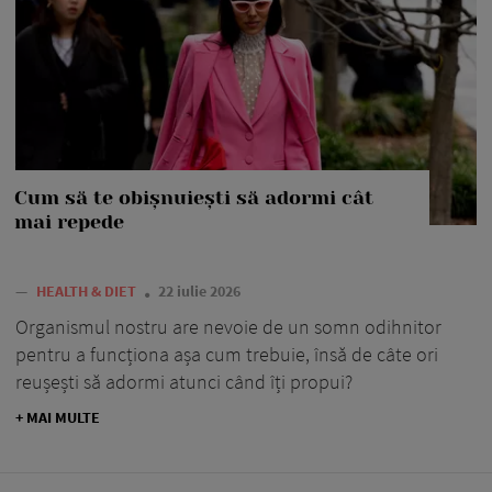
Cum să te obișnuiești să adormi cât
mai repede
—
HEALTH & DIET
22 iulie 2026
Organismul nostru are nevoie de un somn odihnitor
pentru a funcționa așa cum trebuie, însă de câte ori
reușești să adormi atunci când îți propui?
+ MAI MULTE