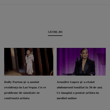
CATINE.RO
Dolly Parton și-a anulat
Jennifer Lopez și-a etalat
rezidența în Las Vegas. Cu ce
abdomenul tonifiat la 56 de ani.
probleme de sănătate se
Ce imagini a postat artista în
confruntă artista
mediul online