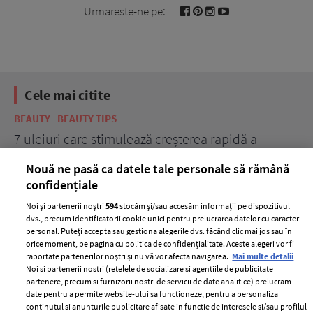
Urmareste-ne pe:
Cele mai citite
BEAUTY
BEAUTY TIPS
BE
țe
7 uleiuri care stimulează creșterea rapidă a
Ce
părului
de
Nouă ne pasă ca datele tale personale să rămână
confidențiale
Noi și partenerii noștri
594
stocăm și/sau accesăm informații pe dispozitivul
dvs., precum identificatorii cookie unici pentru prelucrarea datelor cu caracter
personal. Puteți accepta sau gestiona alegerile dvs. făcând clic mai jos sau în
orice moment, pe pagina cu politica de confidențialitate. Aceste alegeri vor fi
raportate partenerilor noștri și nu vă vor afecta navigarea.
Mai multe detalii
Noi si partenerii nostri (retelele de socializare si agentiile de publicitate
partenere, precum si furnizorii nostri de servicii de date analitice) prelucram
ELLE Style Awards
Termeni si conditii
date pentru a permite website-ului sa functioneze, pentru a personaliza
2024
continutul si anunturile publicitare afisate in functie de interesele si/sau profilul
Politica de