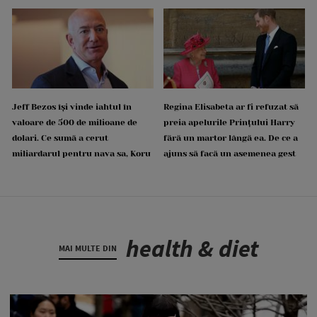
Jeff Bezos își vinde iahtul în
Regina Elisabeta ar fi refuzat să
valoare de 500 de milioane de
preia apelurile Prințului Harry
dolari. Ce sumă a cerut
fără un martor lângă ea. De ce a
miliardarul pentru nava sa, Koru
ajuns să facă un asemenea gest
health & diet
MAI MULTE DIN