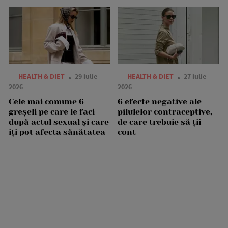
—
HEALTH & DIET
29 iulie
—
HEALTH & DIET
27 iulie
2026
2026
Cele mai comune 6
6 efecte negative ale
greșeli pe care le faci
pilulelor contraceptive,
după actul sexual și care
de care trebuie să ții
îți pot afecta sănătatea
cont