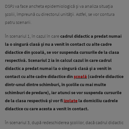
DSPJ va face ancheta epidemiologică și va analiza situația
școlii, împreună cu directorul unității. Astfel, se vor contura
patru scenarii.
În scenariul 1, în cazul în care
cadrul didactic a predat numai
la o singură clasă şi nu a venit în contact cu alte cadre
didactice din şcoală, se vor suspenda cursurile de la clasa
respectivă. Scenariul 2 ia în calcul cazul în care cadrul
didactic a predat numai la o singură clasă şi a venit în
contact cu alte cadre didactice din
şcoală
(cadrele didactice
dintr-unul dintre schimburi, în şcolile cu mai multe
schimburi de predare), iar atunci se vor suspenda cursurile
de la clasa respectivă şi vor fi
izolate
la domiciliu cadrele
didactice cu care acesta a venit în contact.
În scenariul 3, după redeschiderea școlilor, dacă cadrul didactic