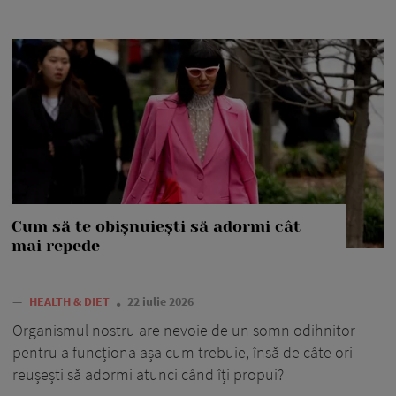
Cum să te obișnuiești să adormi cât
mai repede
—
HEALTH & DIET
22 iulie 2026
Organismul nostru are nevoie de un somn odihnitor
pentru a funcționa așa cum trebuie, însă de câte ori
reușești să adormi atunci când îți propui?