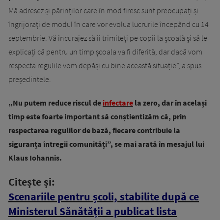
Mă adresez și părinților care în mod firesc sunt preocupați și
îngrijorați de modul în care vor evolua lucrurile începând cu 14
septembrie. Vă încurajez să îi trimiteți pe copii la școală și să le
explicați că pentru un timp școala va fi diferită, dar dacă vom
respecta regulile vom depăși cu bine această situație”, a spus
președintele.
„Nu putem reduce riscul de
infectare
la zero, dar în același
timp este foarte important să conștientizăm că, prin
respectarea regulilor de bază, fiecare contribuie la
siguranța întregii comunități”, se mai arată în mesajul lui
Klaus Iohannis.
Citește și:
Scenariile pentru școli, stabilite după ce
Ministerul Sănătății a publicat lista