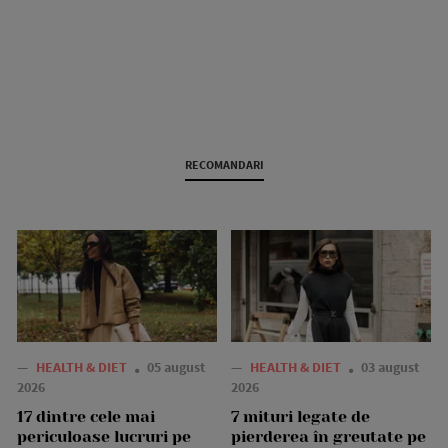
RECOMANDARI
—
HEALTH & DIET
05 august
—
HEALTH & DIET
03 august
2026
2026
17 dintre cele mai
7 mituri legate de
periculoase lucruri pe
pierderea în greutate pe