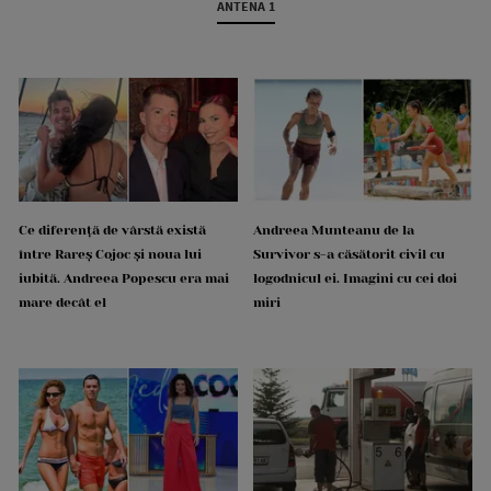
ANTENA 1
Ce diferență de vârstă există
Andreea Munteanu de la
între Rareș Cojoc și noua lui
Survivor s-a căsătorit civil cu
iubită. Andreea Popescu era mai
logodnicul ei. Imagini cu cei doi
mare decât el
miri