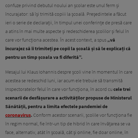
confuze privind debutul noului an școlar este unul ferm și
încurajator: să își trimită copiii la școală. Președintele a făcut
ieri o serie de declarații, în timpul unei conferințe de presă care
a atins în mai multe aspecte și redeschiderea școlilor și felul în
care vor funcționa acestea. În acest context, a spus
„vă
încurajez să îi trimiteți pe copii la școală și să le explicați că
pentru un timp școala va fi diferită”.
Mesajul lui Klaus Iohannis despre școli vine în momentul în care
acestea se redeschid luni, iar acum ele trebuie să transmită
Inspectoratelor felul în care vor funcționa, în acord cu
cele trei
scenarii de desfășurare a activităților propuse de Ministerul
Sănătății, pentru a limita efectele pandemiei de
coronavirus
.
Conform acestor scenarii, școlile vor funcționa fie
în regim normal, fie într-un tip de hibrid în care învățarea se va
face, alternativ, atât în școală, cât și online, fie doar online, în