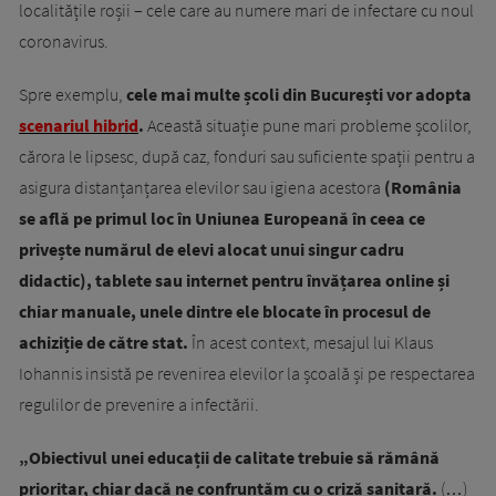
localitățile roșii – cele care au numere mari de infectare cu noul
coronavirus.
Spre exemplu,
cele mai multe școli din București vor adopta
scenariul hibrid
.
Această situație pune mari probleme școlilor,
cărora le lipsesc, după caz, fonduri sau suficiente spații pentru a
asigura distanțanțarea elevilor sau igiena acestora
(România
se află pe primul loc în Uniunea Europeană în ceea ce
privește numărul de elevi alocat unui singur cadru
didactic), tablete sau internet pentru învățarea online și
chiar manuale, unele dintre ele blocate în procesul de
achiziție de către stat.
În acest context, mesajul lui Klaus
Iohannis insistă pe revenirea elevilor la școală și pe respectarea
regulilor de prevenire a infectării.
„Obiectivul unei educații de calitate trebuie să rămână
prioritar, chiar dacă ne confruntăm cu o criză sanitară.
(…)