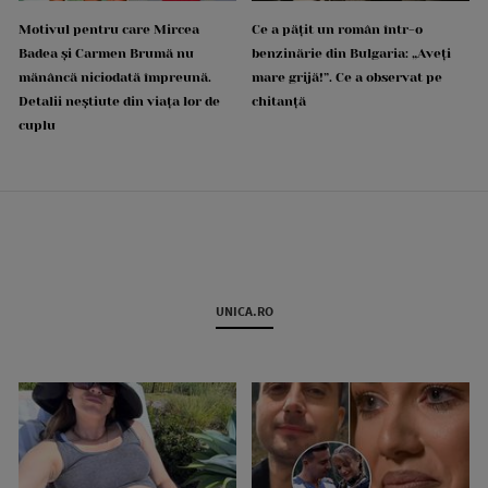
Motivul pentru care Mircea
Ce a pățit un român într-o
Badea și Carmen Brumă nu
benzinărie din Bulgaria: „Aveți
mănâncă niciodată împreună.
mare grijă!”. Ce a observat pe
Detalii neștiute din viața lor de
chitanță
cuplu
UNICA.RO