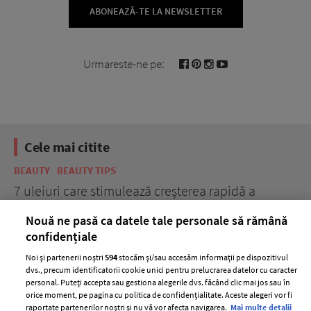
ABONEAZĂ-TE LA NEWSLETTER
Urmareste-ne pe:
Cele mai citite
BEAUTY
BEAUTY TIPS
BE
țe
7 uleiuri care stimulează creșterea rapidă a
Ce
părului
de
Nouă ne pasă ca datele tale personale să rămână
confidențiale
Noi și partenerii noștri
594
stocăm și/sau accesăm informații pe dispozitivul
dvs., precum identificatorii cookie unici pentru prelucrarea datelor cu caracter
personal. Puteți accepta sau gestiona alegerile dvs. făcând clic mai jos sau în
orice moment, pe pagina cu politica de confidențialitate. Aceste alegeri vor fi
raportate partenerilor noștri și nu vă vor afecta navigarea.
Mai multe detalii