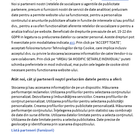
Noi si partenerii nostri (retelele de socializare si agentiile de publicitate
partenere, precum si furnizorii nostri de servicii de date analitice) prelucram
ELLE Style Awards
Termeni si conditii
date pentru a permite website-ului sa functioneze, pentru a personaliza
2024
continutul si anunturile publicitare afisate in functie de interesele si/sau profilul
Politica de
dvs., pentru a va oferi functionalitati aferente retelelor de socializare si pentru a
Despre ELLE
confidențialitate
analiza traficul pe website. Beneficiati de drepturile prevazute de art. 15-22 din
Romania
GDPR in legatura cu prelucrarea datelor cu caracter personal. Aceste drepturi pot
Politica de cookies
fi exercitate prin modalitatea indicata
aici
. Prin click pe “ACCEPT TOATE”,
Contact
Publicitate
acceptati folosirea tuturor Tehnologiilor de tip Cookie, care implica inclusiv
acceptul dvs. cu privire la stocarea/accesarea informatiilor de catre Vendor-ii cu
Abonamente
care colaboram. Prin click pe “VREAU SA MODIFIC SETARILE INDIVIDUAL” puteti
schimba preferintele in mod individual, mai putin cele legate de cookie strict
necesare pentru functionarea website-ului.
Stiri
Libertatea pentru
Atât noi, cât și partenerii noștri prelucrăm datele pentru a oferi:
femei
GSP
Stocarea și/sau accesarea informațiilor de pe un dispozitiv. Măsurarea
Viva
performanței reclamelor. Utilizarea profilurilor pentru selectarea conținutului
Unica
personalizat. Dezvoltarea și îmbunătățirea serviciilor. Crearea profilurilor de
Avantaje
conținut personalizat. Utilizarea profilurilor pentru selectarea publicității
Baby
personalizate. Crearea profilurilor pentru publicitate personalizată. Măsurarea
Retete practice
performanței conținutului. Înțelegerea publicului prin statistici sau combinații
Retete
de date din surse diferite. Utilizarea datelor limitate pentru a selecta conținutul.
Utilizarea de date limitate pentru a selecta publicitatea. Date precise de
geolocație și identificarea prin scanarea dispozitivului.
Pariază responsabil! Decizia ONJN nr. 821/25.09.2025.
Listă parteneri (furnizori)
Jocurile de noroc sunt interzise minorilor.