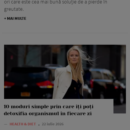
ori care este cea mai bună soluție de a pierde în
greutate.
+ MAI MULTE
10 moduri simple prin care îți poți
detoxifia organismul în fiecare zi
—
HEALTH & DIET
22 iulie 2026