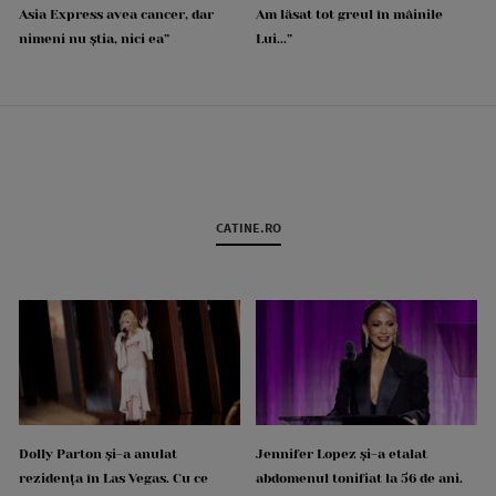
Asia Express avea cancer, dar
Am lăsat tot greul în mâinile
nimeni nu știa, nici ea”
Lui...”
CATINE.RO
Dolly Parton și-a anulat
Jennifer Lopez și-a etalat
rezidența în Las Vegas. Cu ce
abdomenul tonifiat la 56 de ani.