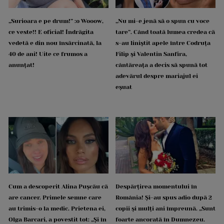
„Surioara e pe drum!” :o Wooow,
„Nu mi-e jenă să o spun cu voce
ce veste!! E oficial! Îndrăgita
tare”. Când toată lumea credea că
vedetă e din nou însărcinată, la
s-au liniștit apele între Codruța
40 de ani! Uite ce frumos a
Filip și Valentin Sanfira,
anunțat!
cântăreața a decis să spună tot
adevărul despre mariajul ei
eșuat
Cum a descoperit Alina Pușcău că
Despărțirea momentului în
are cancer. Primele semne care
România! Și-au spus adio după 2
au trimis-o la medic. Prietena ei,
copii și mulți ani împreună. „Sunt
Olga Barcari, a povestit tot: „Și în
foarte ancorată în Dumnezeu.