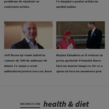
probleme de sănătate se
Ce imagini a postat artista în
confruntă artista
mediul online
Jeff Bezos își vinde iahtul în
Regina Elisabeta ar fi refuzat să
valoare de 500 de milioane de
preia apelurile Prințului Harry
dolari. Ce sumă a cerut
fără un martor lângă ea. De ce a
miliardarul pentru nava sa, Koru
ajuns să facă un asemenea gest
health & diet
MAI MULTE DIN