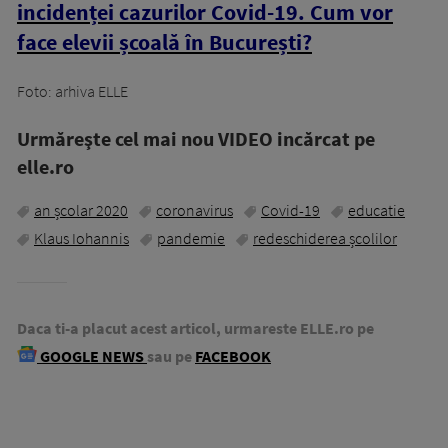
incidenței cazurilor Covid-19. Cum vor
face elevii școală în București?
Foto: arhiva ELLE
Urmăreşte cel mai nou VIDEO incărcat pe
elle.ro
an școlar 2020
coronavirus
Covid-19
educatie
Klaus Iohannis
pandemie
redeschiderea școlilor
Daca ti-a placut acest articol, urmareste ELLE.ro pe
GOOGLE NEWS
sau pe
FACEBOOK