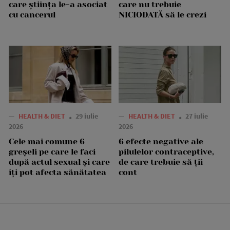
care știința le-a asociat
care nu trebuie
cu cancerul
NICIODATĂ să le crezi
—
HEALTH & DIET
29 iulie
—
HEALTH & DIET
27 iulie
2026
2026
Cele mai comune 6
6 efecte negative ale
greșeli pe care le faci
pilulelor contraceptive,
după actul sexual și care
de care trebuie să ții
îți pot afecta sănătatea
cont