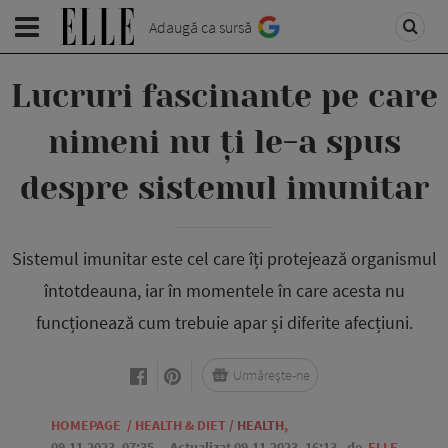
Adaugă ca sursă
Lucruri fascinante pe care
nimeni nu ți le-a spus
despre sistemul imunitar
Sistemul imunitar este cel care îți protejează organismul
întotdeauna, iar în momentele în care acesta nu
funcționează cum trebuie apar și diferite afecțiuni.
Urmărește-ne
HOMEPAGE
/
HEALTH & DIET
/
HEALTH
,
09.11.2023, 07:35
. Actualizat 09.11.2023, 16:13,
de
ELLE