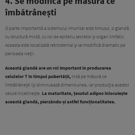
4. Se modifică pe măsură ce
îmbătrânești
O parte importantă a sistemului imunitar este timusul, o glandă
cu structură mixtă, cu rol de epiteliu secretor și organ limfatic.
Aceasta este localizată retrosternal și se modifică dramatic pe
perioada vieții.
Această glandă are un rol important în producerea
celulelor T în timpul pubertății,
însă pe măsură ce
îmbătrânești își diminuează dimensiunea, iar producția acestor
celule încetinește.
La maturitate, țesutul adipos înlocuiește
această glandă, pierzându-și astfel funcționalitatea.