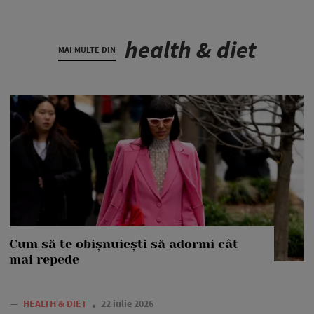
health & diet
MAI MULTE DIN
Cum să te obișnuiești să adormi cât
mai repede
—
HEALTH & DIET
22 iulie 2026