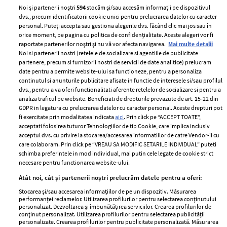
Noi și partenerii noștri
594
stocăm și/sau accesăm informații pe dispozitivul
dvs., precum identificatorii cookie unici pentru prelucrarea datelor cu caracter
personal. Puteți accepta sau gestiona alegerile dvs. făcând clic mai jos sau în
orice moment, pe pagina cu politica de confidențialitate. Aceste alegeri vor fi
raportate partenerilor noștri și nu vă vor afecta navigarea.
Mai multe detalii
Noi si partenerii nostri (retelele de socializare si agentiile de publicitate
partenere, precum si furnizorii nostri de servicii de date analitice) prelucram
ELLE Style Awards
Termeni si conditii
date pentru a permite website-ului sa functioneze, pentru a personaliza
2024
continutul si anunturile publicitare afisate in functie de interesele si/sau profilul
Politica de
dvs., pentru a va oferi functionalitati aferente retelelor de socializare si pentru a
Despre ELLE
confidențialitate
analiza traficul pe website. Beneficiati de drepturile prevazute de art. 15-22 din
Romania
GDPR in legatura cu prelucrarea datelor cu caracter personal. Aceste drepturi pot
Politica de cookies
fi exercitate prin modalitatea indicata
aici
. Prin click pe “ACCEPT TOATE”,
Contact
Publicitate
acceptati folosirea tuturor Tehnologiilor de tip Cookie, care implica inclusiv
acceptul dvs. cu privire la stocarea/accesarea informatiilor de catre Vendor-ii cu
Abonamente
care colaboram. Prin click pe “VREAU SA MODIFIC SETARILE INDIVIDUAL” puteti
schimba preferintele in mod individual, mai putin cele legate de cookie strict
necesare pentru functionarea website-ului.
Stiri
Libertatea pentru
Atât noi, cât și partenerii noștri prelucrăm datele pentru a oferi:
femei
GSP
Stocarea și/sau accesarea informațiilor de pe un dispozitiv. Măsurarea
Viva
performanței reclamelor. Utilizarea profilurilor pentru selectarea conținutului
Unica
personalizat. Dezvoltarea și îmbunătățirea serviciilor. Crearea profilurilor de
Avantaje
conținut personalizat. Utilizarea profilurilor pentru selectarea publicității
Baby
personalizate. Crearea profilurilor pentru publicitate personalizată. Măsurarea