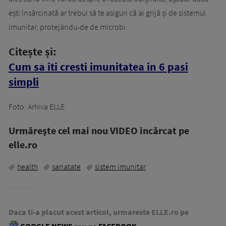
ești însărcinată ar trebui să te asiguri că ai grijă și de sistemul
imunitar, protejându-de de microbi.
Citește și:
Cum sa iti cresti imunitatea in 6 pasi
simpli
Foto: Arhiva ELLE
Urmăreşte cel mai nou VIDEO incărcat pe
elle.ro
health
sanatate
sistem imunitar
Daca ti-a placut acest articol, urmareste ELLE.ro pe