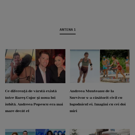
ANTENA 1
Ce diferență de vârstă există
Andreea Munteanu de la
între Rareș Cojoc și noua lui
Survivor s-a căsătorit civil cu
iubită. Andreea Popescu era mai
logodnicul ei. Imagini cu cei doi
mare decât el
miri