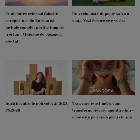
Unul dintre cele mai folosite
Un vecin instruit poate salva o
aeroporturi din Europa își
viață. Vezi despre ce e vorba
închide complet porțile timp de
trei luni. Milioane de pasageri,
afectați
Intră în culisele noii colecții IKEA
Vara care te schimbă: cum
PS 2026
transformi fiecare amintire într-
o poveste pe care o porți cu tine