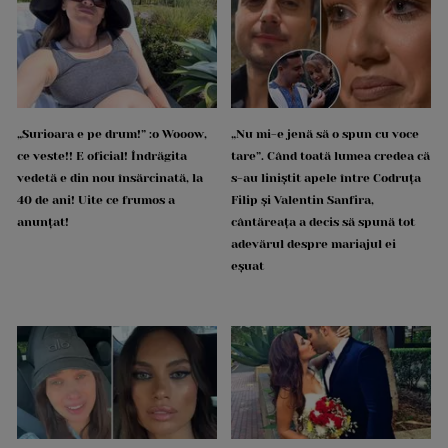
„Surioara e pe drum!” :o Wooow,
„Nu mi-e jenă să o spun cu voce
ce veste!! E oficial! Îndrăgita
tare”. Când toată lumea credea că
vedetă e din nou însărcinată, la
s-au liniștit apele între Codruța
40 de ani! Uite ce frumos a
Filip și Valentin Sanfira,
anunțat!
cântăreața a decis să spună tot
adevărul despre mariajul ei
eșuat