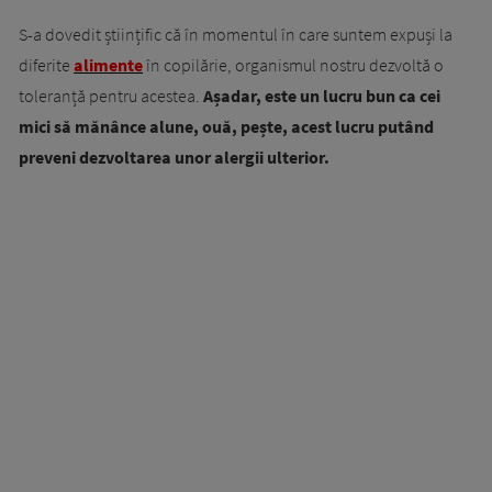
S-a dovedit științific că în momentul în care suntem expuși la
diferite
alimente
în copilărie, organismul nostru dezvoltă o
toleranță pentru acestea.
Așadar, este un lucru bun ca cei
mici să mănânce alune, ouă, pește, acest lucru putând
preveni dezvoltarea unor alergii ulterior.