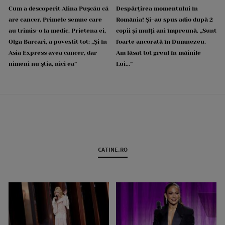
Cum a descoperit Alina Pușcău că
Despărțirea momentului în
are cancer. Primele semne care
România! Și-au spus adio după 2
au trimis-o la medic. Prietena ei,
copii și mulți ani împreună. „Sunt
Olga Barcari, a povestit tot: „Și în
foarte ancorată în Dumnezeu.
Asia Express avea cancer, dar
Am lăsat tot greul în mâinile
nimeni nu știa, nici ea”
Lui...”
CATINE.RO