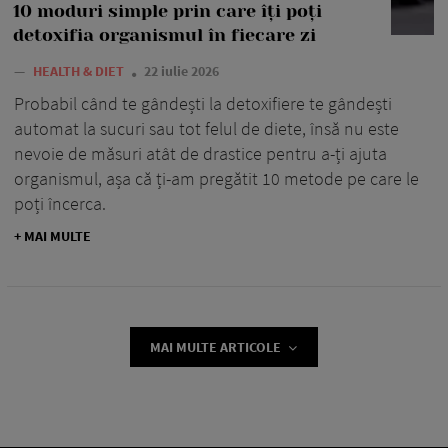
10 moduri simple prin care îți poți
detoxifia organismul în fiecare zi
—
HEALTH & DIET
22 iulie 2026
Probabil când te gândești la detoxifiere te gândești
automat la sucuri sau tot felul de diete, însă nu este
nevoie de măsuri atât de drastice pentru a-ți ajuta
organismul, așa că ți-am pregătit 10 metode pe care le
poți încerca.
+ MAI MULTE
MAI MULTE ARTICOLE