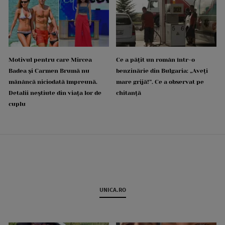
Motivul pentru care Mircea
Ce a pățit un român într-o
Badea și Carmen Brumă nu
benzinărie din Bulgaria: „Aveți
mănâncă niciodată împreună.
mare grijă!”. Ce a observat pe
Detalii neștiute din viața lor de
chitanță
cuplu
UNICA.RO