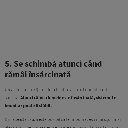
5. Se schimbă atunci când
rămâi însărcinată
Un alt lucru care îți poate schimba sistemul imunitar este
sarcina.
Atunci când o femeie este însărcinată, sistemul ei
imunitar poate fi slăbit.
Din această cauză este posibil să te îmbolnăvești mai ușor, mai
ales când vine vorba despre o răceală obișnuită, așadar dacă