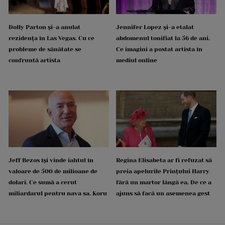
Dolly Parton și-a anulat
Jennifer Lopez și-a etalat
rezidența în Las Vegas. Cu ce
abdomenul tonifiat la 56 de ani.
probleme de sănătate se
Ce imagini a postat artista în
confruntă artista
mediul online
Jeff Bezos își vinde iahtul în
Regina Elisabeta ar fi refuzat să
valoare de 500 de milioane de
preia apelurile Prințului Harry
dolari. Ce sumă a cerut
fără un martor lângă ea. De ce a
miliardarul pentru nava sa, Koru
ajuns să facă un asemenea gest