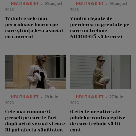
—
HEALTH & DIET
05 august
—
HEALTH & DIET
03 august
2026
2026
17 dintre cele mai
7 mituri legate de
periculoase lucruri pe
pierderea în greutate pe
care știința le-a asociat
care nu trebuie
cu cancerul
NICIODATĂ să le crezi
—
HEALTH & DIET
29 iulie
—
HEALTH & DIET
27 iulie
2026
2026
Cele mai comune 6
6 efecte negative ale
greșeli pe care le faci
pilulelor contraceptive,
după actul sexual și care
de care trebuie să ții
îți pot afecta sănătatea
cont