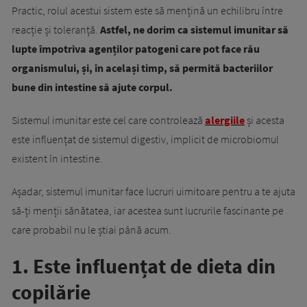
Practic, rolul acestui sistem este să mențină un echilibru între
reacție și toleranță.
Astfel, ne dorim ca sistemul imunitar să
lupte împotriva agenților patogeni care pot face rău
organismului, și, în același timp, să permită bacteriilor
bune din intestine să ajute corpul.
Sistemul imunitar este cel care controlează
alergiile
și acesta
este influențat de sistemul digestiv, implicit de microbiomul
existent în intestine.
Așadar, sistemul imunitar face lucruri uimitoare pentru a te ajuta
să-ți menții sănătatea, iar acestea sunt lucrurile fascinante pe
care probabil nu le știai până acum.
1. Este influențat de dieta din
copilărie