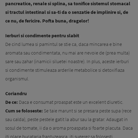
pancreati­ce, renale si splina, sa tonifice sistemul stomacal
si tractul intestinal si sa-ti da o senzatie de im­plini­re si, de
ce nu, de fericire. Pofta buna, dragelor!
Ierburi si condimente pentru slabit
De cind lumea si pamintul se stie ca, daca mincarea e bine
aromata sau condimentata, nu mai are nevoie de (prea multa)
sare sau zahar (inamicii siluetei noastre). In plus, aceste ierburi
si condimente stimuleaza arderile metabolice si detoxifiaza
organismul.
Coriandru
De ce:
Daca e consumat proaspat este un excelent diuretic.
Cum se foloseste:
Se taie marunt si se presa­ra peste supa (rece
sau calda), peste pestele ga­tit la abur sau la gratar. Adaugat in
sosul de to­mate, ii da o aroma proaspata si foarte pla­cu­ta. Daca
iti place bucataria frantuzeasca, iti su­gerez sa folosesti