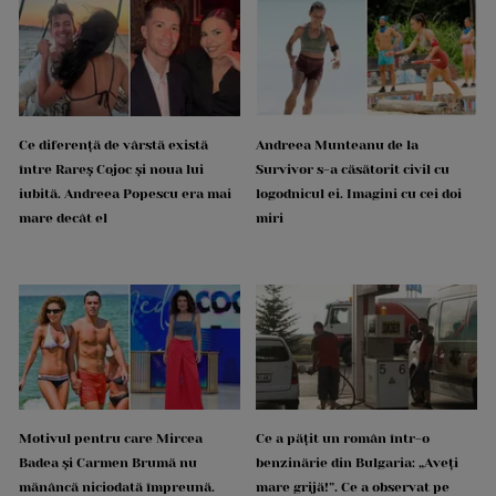
Ce diferență de vârstă există
Andreea Munteanu de la
între Rareș Cojoc și noua lui
Survivor s-a căsătorit civil cu
iubită. Andreea Popescu era mai
logodnicul ei. Imagini cu cei doi
mare decât el
miri
Motivul pentru care Mircea
Ce a pățit un român într-o
Badea și Carmen Brumă nu
benzinărie din Bulgaria: „Aveți
mănâncă niciodată împreună.
mare grijă!”. Ce a observat pe