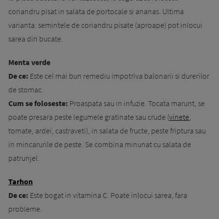
coriandru pisat in salata de portocale si ananas. Ultima
varianta: se­min­tele de coriandru pisate (aproape) pot inlocui
sa­rea din bucate.
Menta verde
De ce:
Este cel mai bun remediu impotriva ba­lonarii si durerilor
de stomac.
Cum se foloseste:
Proaspata sau in infuzie. To­cata marunt, se
poate presara peste le­gu­me­le gratinate sau crude (
vinete
,
tomate, ardei, cas­traveti), in salata de fructe, peste friptura sau
in mincarurile de peste. Se combina minunat cu sa­lata de
patrunjel.
Tarhon
De ce:
Este bogat in vitamina C. Poate in­lo­cui sarea, fara
probleme.