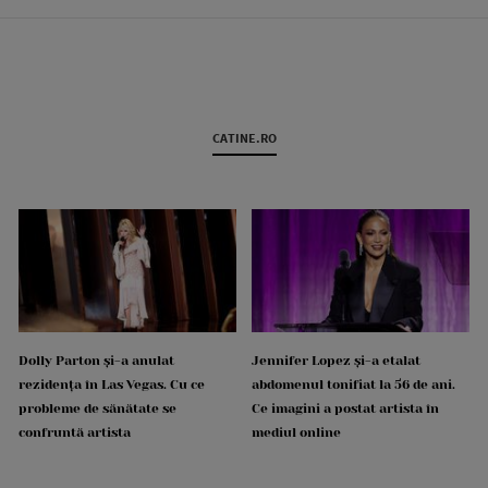
CATINE.RO
Dolly Parton și-a anulat
Jennifer Lopez și-a etalat
rezidența în Las Vegas. Cu ce
abdomenul tonifiat la 56 de ani.
probleme de sănătate se
Ce imagini a postat artista în
confruntă artista
mediul online