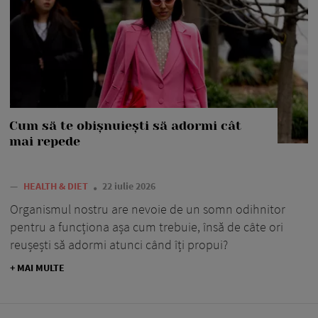
Cum să te obișnuiești să adormi cât
mai repede
—
HEALTH & DIET
22 iulie 2026
Organismul nostru are nevoie de un somn odihnitor
pentru a funcționa așa cum trebuie, însă de câte ori
reușești să adormi atunci când îți propui?
+ MAI MULTE