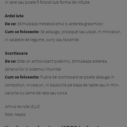
in sare sau poate fi folosit sub forma de infuzie.
Ardei iute
De ce:
Stimuleaza metabolismul si arderea grasimilor.
Cum se foloseste:
Se adauga, proaspat sau uscat, in mincaruri,
in salatele de legume, curry sau tocanite.
Scortisoara
De ce:
Este un antioxidant puternic, stimuleaza arderea
zaharurilor si sistemul imunitar.
Cum se foloseste:
Pudra de scortisoara se poate adauga in
compoturi, in ceaiuri, in bau­tu­rile pe baza de lapte sau in min­
ca­rurile cu carne de rata sau curca.
Arhiva revistei ELLE
Foto: Hepta