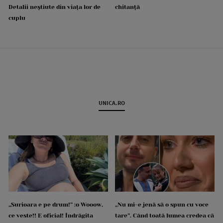
Detalii neștiute din viața lor de
chitanță
cuplu
UNICA.RO
„Surioara e pe drum!” :o Wooow,
„Nu mi-e jenă să o spun cu voce
ce veste!! E oficial! Îndrăgita
tare”. Când toată lumea credea că