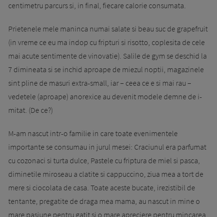
centimetru parcurs si, in final, fiecare ca­lorie consumata.
Prietenele mele maninca nu­mai salate si beau suc de grapefruit
(in vreme ce eu ma indop cu fripturi si risotto, coplesita de ce­le
mai acute sentimente de vinovatie). Salile de gym se deschid la
7 dimineata si se inchid aproape de mie­zul noptii, magazinele
sint pline de masuri ext­ra-small, iar – ceea ce e si mai rau –
vedetele (a­proa­pe) anorexice au devenit modele demne de i­
mitat. (De ce?)
M-am nascut intr-o familie in care toate evenimentele
importante se consumau in jurul mesei: Craciunul era parfumat
cu cozonaci si turta dul­ce, Pas­tele cu friptura de miel si pasca,
diminetile mi­­roseau a clatite si cappuccino, ziua mea a tort de
me­re si ciocolata de casa. Toate aceste bu­cate, ire­zistibil de
tentante, pregatite de draga mea ma­ma, au nascut in mine o
mare pasiune pentru gatit si o mare apreciere pentru mincarea