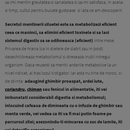
sa imi mentin greu­ta­tea si sanatatea si sa-mi satisfaca, in ace­la­
si timp, cultul pentru bucate gustoase. si iata ce am des­coperit.
Secretul mentinerii siluetei este sa metabolizezi eficient
ceea ce maninci, sa elimini eficient toxinele si sa lasi
sistemul digestiv sa se odihneasca (eficient)
intre mese.
Privarea de hrana (ca in dietele de slabit sau in post)
dezechilibreaza metabolismul si streseaza inutil intregul
organism. Daca reusesti sa mentii arderile metabolice la un
nivel ridicat, ai tras lozul cistigator. Iar asta nu tine de noroc, ci
de stiinta:
adaugind ghimbir proaspat, ardei iute,
coriandru
,
chimen
sau fenicul in alimentatie, iti vei
imbunatati consi­de­­rabil digestia si metabolismul;
inlocuind ca­feaua de di­minea­ta cu o infuzie de ghimbir sau
men­ta verde, vei ve­dea ca iti va fi mai putin foa­me pe
parcursul zi­lei; asezonindu-ti mincarea cu suc de lamiie, iti
vei detoxifia organismul.