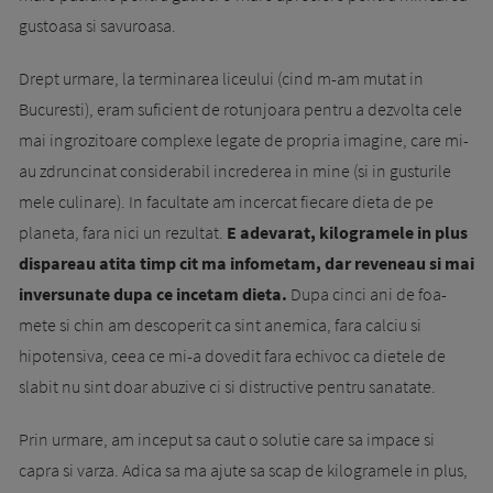
gus­toasa si savuroasa.
Drept urmare, la termi­narea liceului (cind m-am mutat in
Bucuresti), eram suficient de rotunjoara pentru a dezvolta ce­le
mai ingrozitoare complexe legate de propria imagine, care mi-
au zdruncinat considera­bil increderea in mine (si in gusturile
mele cu­linare). In facultate am incercat fiecare dieta de pe
planeta, fara nici un rezultat.
E adevarat, ki­logramele in plus
dispareau atita timp cit ma infometam, dar reveneau si mai
inversunate dupa ce incetam dieta.
Dupa cinci ani de foa­
mete si chin am descoperit ca sint anemica, fara calciu si
hipotensiva, ceea ce mi-a dovedit fara e­chivoc ca dietele de
slabit nu sint doar abu­zi­ve ci si distructive pentru sa­natate.
Prin urmare, am inceput sa caut o solutie care sa im­pace si
capra si varza. Adica sa ma ajute sa scap de kilogramele in plus,