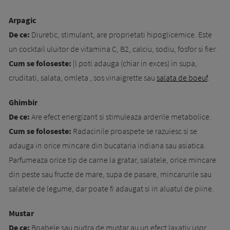
Arpagic
De ce:
Diuretic, stimulant, are proprietati hi­pog­licemice. Este
un cocktail uluitor de vitamina C, B2, calciu, sodiu, fosfor si fier.
Cum se foloseste:
|l poti adauga (chiar in ex­ces) in supa,
cruditati, salata, omleta , sos vi­nai­grette sau
salata de boeuf
.
Ghimbir
De ce:
Are efect energizant si stimuleaza ar­de­rile metabolice.
Cum se foloseste:
Radacinile proas­­­­pe­te se razuiesc si se
adauga in ori­ce mincare din bu­ca­taria indiana sau asiatica.
Parfumeaza orice tip de carne la gratar, salatele, orice mincare
din peste sau fructe de mare, supa de pasare, mincarurile sau
salatele de legume, dar poate fi adaugat si in aluatul de piine.
Mustar
De ce:
Boabele sau pudra de mustar au un e­fect laxativ usor,