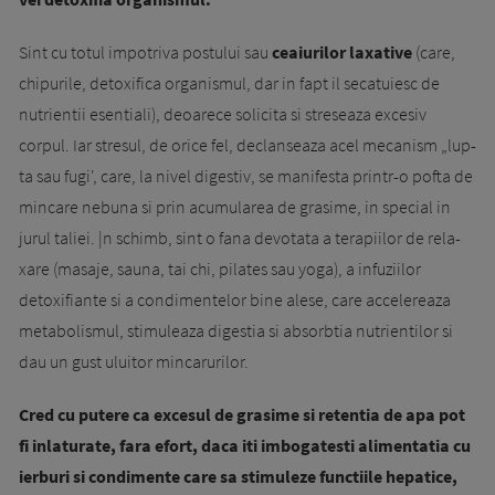
Sint cu to­tul impotriva postului sau
ceaiurilor laxative
(care,
chipurile, detoxifi­ca organismul, dar in fapt il secatuiesc de
nutrientii esentiali), deoa­re­­ce solicita si streseaza excesiv
corpul. Iar stresul, de ori­ce fel, declanseaza acel mecanism „lup­
ta sau fugi', care, la nivel digestiv, se manifes­ta printr-o pofta de
mincare nebuna si prin acumularea de grasime, in special in
jurul taliei. |n schimb, sint o fana devotata a terapiilor de rela­
xa­re (masaje, sauna, tai chi, pilates sau yo­ga), a infuziilor
detoxifiante si a condimentelor bi­ne ale­se, care accelereaza
metabolismul, sti­muleaza di­gestia si absorbtia nutrientilor si
dau un gust ului­tor mincarurilor.
Cred cu putere ca excesul de grasime si retentia de apa pot
fi inlaturate, fara efort, daca iti imbogatesti alimentatia cu
ierburi si condimen­te care sa stimuleze functiile hepatice,