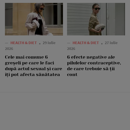
—
HEALTH & DIET
29 iulie
—
HEALTH & DIET
27 iulie
2026
2026
Cele mai comune 6
6 efecte negative ale
greșeli pe care le faci
pilulelor contraceptive,
după actul sexual și care
de care trebuie să ții
îți pot afecta sănătatea
cont