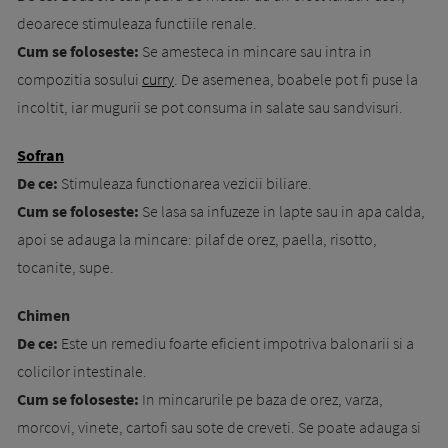
deoarece stimuleaza func­tii­le renale.
Cum se foloseste:
Se amesteca in mincare sau intra in
compozitia sosului
curry
. De asemenea, boabele pot fi puse la
incoltit, iar mugurii se pot consuma in salate sau sandvisuri.
Sofran
De ce:
Stimuleaza functionarea vezicii bi­­lia­­re.
Cum se foloseste:
Se lasa sa infuzeze in lap­te sau in apa calda,
apoi se adauga la min­ca­re: pilaf de orez, paella, risotto,
tocanite, supe.
Chimen
De ce:
Este un remediu foarte eficient im­­po­t­ri­­­va balonarii si a
colicilor intestinale.
Cum se foloseste:
In mincarurile pe baza de orez, varza,
morcovi, vinete, cartofi sau sote de creveti. Se poate adauga si