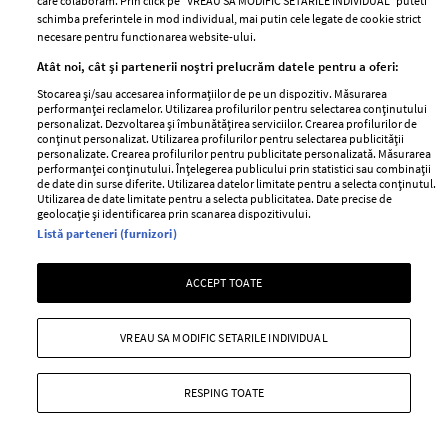
care colaboram. Prin click pe “VREAU SA MODIFIC SETARILE INDIVIDUAL” puteti
Despre ELLE
confidențialitate
schimba preferintele in mod individual, mai putin cele legate de cookie strict
necesare pentru functionarea website-ului.
Romania
Politica de cookies
Atât noi, cât și partenerii noștri prelucrăm datele pentru a oferi:
Contact
Publicitate
Stocarea și/sau accesarea informațiilor de pe un dispozitiv. Măsurarea
Abonamente
performanței reclamelor. Utilizarea profilurilor pentru selectarea conținutului
personalizat. Dezvoltarea și îmbunătățirea serviciilor. Crearea profilurilor de
conținut personalizat. Utilizarea profilurilor pentru selectarea publicității
personalizate. Crearea profilurilor pentru publicitate personalizată. Măsurarea
Stiri
Libertatea pentru
performanței conținutului. Înțelegerea publicului prin statistici sau combinații
de date din surse diferite. Utilizarea datelor limitate pentru a selecta conținutul.
femei
GSP
Utilizarea de date limitate pentru a selecta publicitatea. Date precise de
geolocație și identificarea prin scanarea dispozitivului.
Viva
Unica
Listă parteneri (furnizori)
Avantaje
Baby
Retete practice
ACCEPT TOATE
Retete
Pariază responsabil! Decizia ONJN nr. 821/25.09.2025.
VREAU SA MODIFIC SETARILE INDIVIDUAL
Jocurile de noroc sunt interzise minorilor.
RESPING TOATE
Copyright © 2026 Ringier Romania SRL