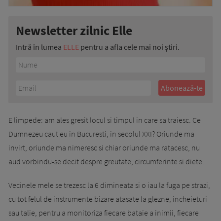
Newsletter zilnic Elle
Intră în lumea
ELLE
pentru a afla cele mai noi știri.
E limpede: am ales gresit locul si timpul in care sa traiesc. Ce
Dumnezeu caut eu in Bu­cu­resti, in secolul XXI? Oriunde ma
invirt, oriunde ma nimeresc si chiar oriunde ma ratacesc, nu
aud vorbindu-se decit despre greutate, circu­m­fe­rin­­te si diete.
Vecinele mele se trezesc la 6 di­minea­ta si o iau la fuga pe strazi,
cu tot felul de inst­rumente bizare ata­sa­te la glezne, incheieturi
sau talie, pentru a monitoriza fiecare bataie a ini­mii, fiecare