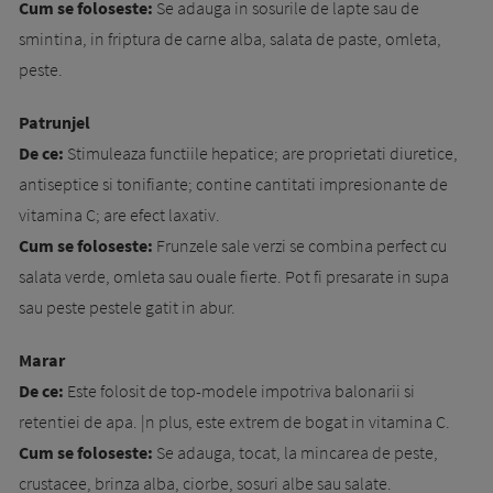
Cum se foloseste:
Se adauga in sosurile de lapte sau de
smintina, in friptura de carne alba, salata de paste, omleta,
peste.
Patrunjel
De ce:
Stimuleaza functiile hepatice; are proprie­tati diuretice,
antiseptice si tonifiante; con­tine cantitati impresionante de
vitamina C; are efect laxativ.
Cum se foloseste:
Frunzele sale verzi se com­bina perfect cu
salata verde, omleta sau oua­le fierte. Pot fi presarate in supa
sau peste pes­tele gatit in abur.
Marar
De ce:
Este folosit de top-modele impotriva balonarii si
retentiei de apa. |n plus, este extrem de bogat in vitamina C.
Cum se foloseste:
Se adauga, tocat, la min­ca­rea de peste,
crustacee, brinza alba, ciorbe, so­suri albe sau salate.