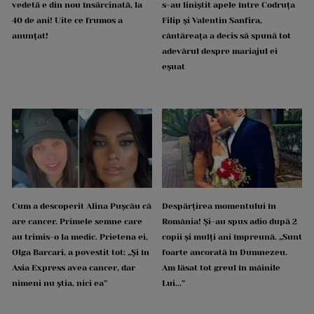
vedetă e din nou însărcinată, la
s-au liniștit apele între Codruța
40 de ani! Uite ce frumos a
Filip și Valentin Sanfira,
anunțat!
cântăreața a decis să spună tot
adevărul despre mariajul ei
eșuat
Cum a descoperit Alina Pușcău că
Despărțirea momentului în
are cancer. Primele semne care
România! Și-au spus adio după 2
au trimis-o la medic. Prietena ei,
copii și mulți ani împreună. „Sunt
Olga Barcari, a povestit tot: „Și în
foarte ancorată în Dumnezeu.
Asia Express avea cancer, dar
Am lăsat tot greul în mâinile
nimeni nu știa, nici ea”
Lui...”