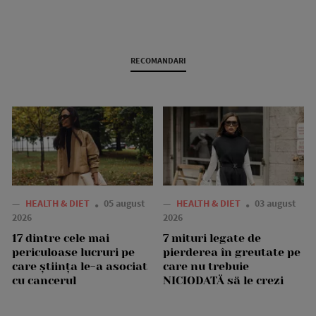
RECOMANDARI
—
HEALTH & DIET
05 august
—
HEALTH & DIET
03 august
2026
2026
17 dintre cele mai
7 mituri legate de
periculoase lucruri pe
pierderea în greutate pe
care știința le-a asociat
care nu trebuie
cu cancerul
NICIODATĂ să le crezi