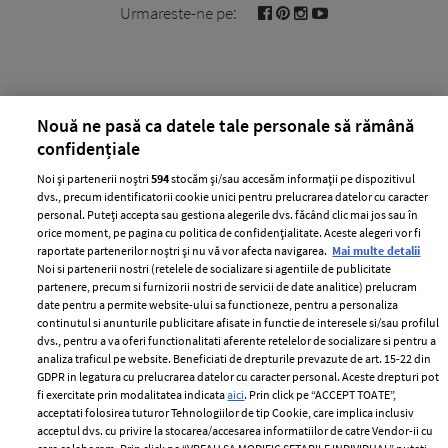
Urmareste-ne pe:
Nouă ne pasă ca datele tale personale să rămână
Cele mai citite
confidențiale
BEAUTY
BEAUTY TIPS
BE
Noi și partenerii noștri
594
stocăm și/sau accesăm informații pe dispozitivul
țe
7 uleiuri care stimulează creșterea rapidă a
Ce
dvs., precum identificatorii cookie unici pentru prelucrarea datelor cu caracter
personal. Puteți accepta sau gestiona alegerile dvs. făcând clic mai jos sau în
părului
de
orice moment, pe pagina cu politica de confidențialitate. Aceste alegeri vor fi
raportate partenerilor noștri și nu vă vor afecta navigarea.
Mai multe detalii
Noi si partenerii nostri (retelele de socializare si agentiile de publicitate
partenere, precum si furnizorii nostri de servicii de date analitice) prelucram
date pentru a permite website-ului sa functioneze, pentru a personaliza
continutul si anunturile publicitare afisate in functie de interesele si/sau profilul
dvs., pentru a va oferi functionalitati aferente retelelor de socializare si pentru a
analiza traficul pe website. Beneficiati de drepturile prevazute de art. 15-22 din
GDPR in legatura cu prelucrarea datelor cu caracter personal. Aceste drepturi pot
fi exercitate prin modalitatea indicata
aici
. Prin click pe “ACCEPT TOATE”,
ELLE Style Awards
Termeni si conditii
acceptati folosirea tuturor Tehnologiilor de tip Cookie, care implica inclusiv
acceptul dvs. cu privire la stocarea/accesarea informatiilor de catre Vendor-ii cu
2024
Politica de