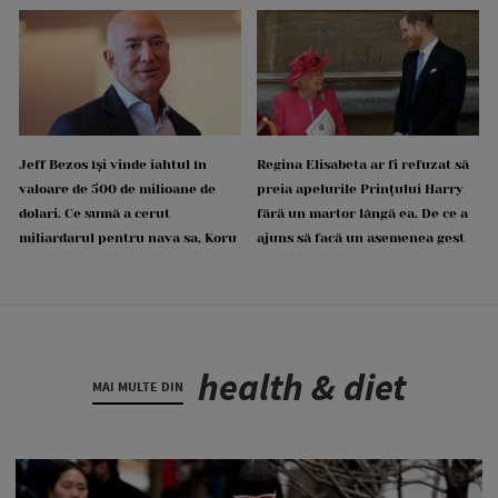
Jeff Bezos își vinde iahtul în
Regina Elisabeta ar fi refuzat să
valoare de 500 de milioane de
preia apelurile Prințului Harry
dolari. Ce sumă a cerut
fără un martor lângă ea. De ce a
miliardarul pentru nava sa, Koru
ajuns să facă un asemenea gest
health & diet
MAI MULTE DIN