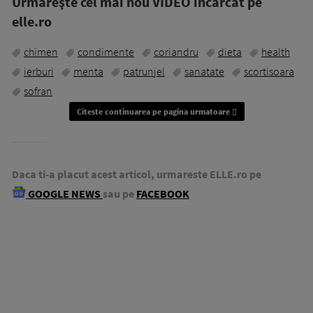
Urmăreşte cel mai nou VIDEO incărcat pe
elle.ro
chimen
condimente
coriandru
dieta
health
ierburi
menta
patrunjel
sanatate
scortisoara
sofran
Citeste continuarea pe pagina urmatoare
Daca ti-a placut acest articol, urmareste ELLE.ro pe
GOOGLE NEWS
sau pe
FACEBOOK