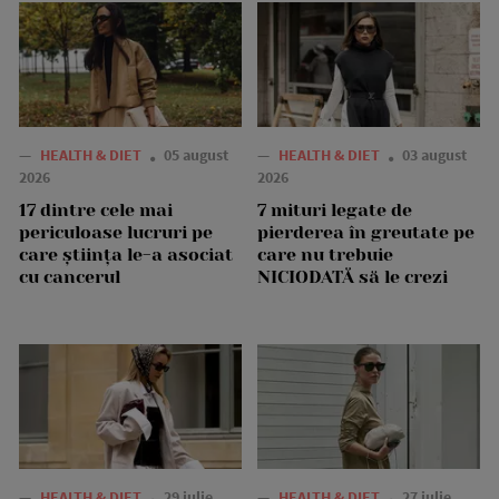
—
HEALTH & DIET
05 august
—
HEALTH & DIET
03 august
2026
2026
17 dintre cele mai
7 mituri legate de
periculoase lucruri pe
pierderea în greutate pe
care știința le-a asociat
care nu trebuie
cu cancerul
NICIODATĂ să le crezi
—
HEALTH & DIET
29 iulie
—
HEALTH & DIET
27 iulie