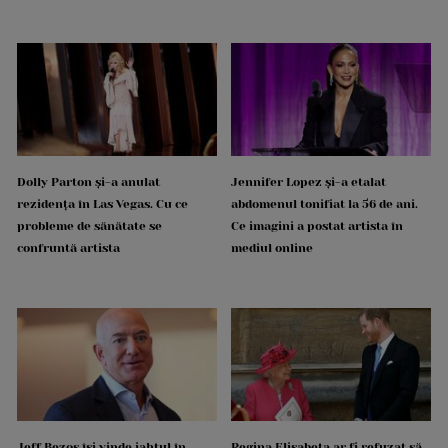
Dolly Parton și-a anulat
Jennifer Lopez și-a etalat
rezidența în Las Vegas. Cu ce
abdomenul tonifiat la 56 de ani.
probleme de sănătate se
Ce imagini a postat artista în
confruntă artista
mediul online
Jeff Bezos își vinde iahtul în
Regina Elisabeta ar fi refuzat să