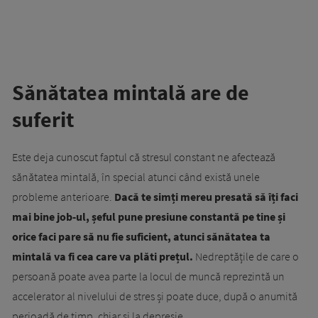
Sănătatea mintală are de
suferit
Este deja cunoscut faptul că stresul constant ne afectează
sănătatea mintală, în special atunci când există unele
probleme anterioare.
Dacă te simți mereu presată să îți faci
mai bine job-ul, șeful pune presiune constantă pe tine și
orice faci pare să nu fie suficient, atunci sănătatea ta
mintală va fi cea care va plăti prețul.
Nedreptățile de care o
persoană poate avea parte la locul de muncă reprezintă un
accelerator al nivelului de stres și poate duce, după o anumită
perioadă de timp, chiar și la depresie.