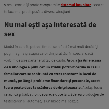
stresul cronic îți poate compromite
sistemul imunitar
, ceea ce
te face mai predispusă la diverse afecțiuni.
Nu mai ești așa interesată de
sex
Modul în care îți petreci timpul se reflectă mai mult decât îți
poți imagina și asupra celor din jurul tău, în special dacă
vorbim despre partenerul tău de cuplu.
Asociația Americană
de Psihologie a publicat un studiu potrivit căruia în cazul
femeilor care se confruntă cu stres constant la locul de
muncă, pe lângă probleme financiare și personale, acest
lucru poate duce la scăderea dorinței sexuale.
Același lucru
se aplică și bărbaților, deoarece duce la scăderea producției de
testosteron și, automat, la un libido mai scăzut.