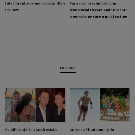
Intră în culisele noii colecții IKEA
Vara care te schimbă: cum
PS 2026
transformi fiecare amintire într-
o poveste pe care o porți cu tine
ANTENA 1
Ce diferență de vârstă există
Andreea Munteanu de la