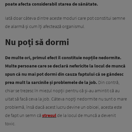
poate afecta considerabil starea de sănătate.
Iată doar câteva dintre aceste moduri care pot constitui semne
de alarmă și cum îți afectează organismul.
Nu poți să dormi
De multe ori, primul efect îl constituie nopțile nedormite.
Multe persoane care se declară nefericite la locul de muncă
spun că nu mai pot dormi din cauza faptului că se gândesc
prea mult la sarcinile și problemele de la job.
Din contră,
chiar se trezesc în miezul nopții pentru că și-au amintit că au
uitat să facă ceva la job. Câteva nopți nedormite nu sunt o mare
problemă, însă dacă acest lucru devine un obicei, acesta este
de fapt un semn că
stresul
de la locul de muncă a devenit
toxic.