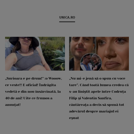
UNICA.RO
„Surioara e pe drum!” :o Wooow,
„Nu mi-e jenă să o spun cu voce
ce veste!! E oficial! Îndrăgita
tare”. Când toată lumea credea că
vedetă e din nou însărcinată, la
s-au liniștit apele între Codruța
40 de ani! Uite ce frumos a
Filip și Valentin Sanfira,
anunțat!
cântăreața a decis să spună tot
adevărul despre mariajul ei
eșuat