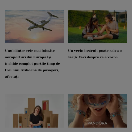
Unul dintre cele mai folosite
Un vecin instruit poate salva o
aeroporturi din Europa își
viață. Vezi despre ce e vorba
închide complet porțile timp de
trei luni. Milioane de pasageri,
afectați