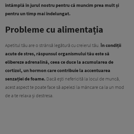
întâmplă în jurul nostru pentru că muncim prea mult și
pentru un timp mai îndelungat.
Probleme cu alimentația
Apetitul tău are o strânsă legătură cu creierul tău.
În condiții
acute de stres, răspunsul organismului tău este să
elibereze adrenalină, ceea ce duce la acumularea de
cortizol, un hormon care contribuie la accentuarea
senzației de foame.
Dacă ești nefericită la locul de muncă,
acest aspect te poate face să apelezi la mâncare ca la un mod
de a te relaxa și destresa.