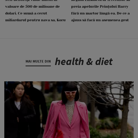
valoare de 500 de milioane de
preia apelurile Prințului Harry
dolari. Ce sumă a cerut
fără un martor lângă ea. De ce a
miliardarul pentru nava sa, Koru
ajuns să facă un asemenea gest
health & diet
MAI MULTE DIN