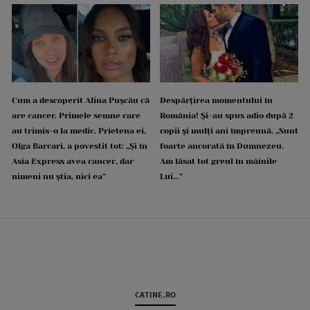
Cum a descoperit Alina Pușcău că
Despărțirea momentului în
are cancer. Primele semne care
România! Și-au spus adio după 2
au trimis-o la medic. Prietena ei,
copii și mulți ani împreună. „Sunt
Olga Barcari, a povestit tot: „Și în
foarte ancorată în Dumnezeu.
Asia Express avea cancer, dar
Am lăsat tot greul în mâinile
nimeni nu știa, nici ea”
Lui...”
CATINE.RO