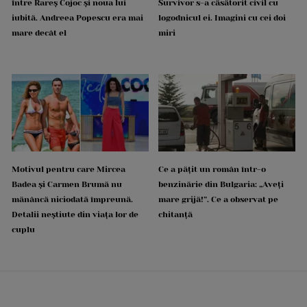
între Rareș Cojoc și noua lui
Survivor s-a căsătorit civil cu
iubită. Andreea Popescu era mai
logodnicul ei. Imagini cu cei doi
mare decât el
miri
Motivul pentru care Mircea
Ce a pățit un român într-o
Badea și Carmen Brumă nu
benzinărie din Bulgaria: „Aveți
mănâncă niciodată împreună.
mare grijă!”. Ce a observat pe
Detalii neștiute din viața lor de
chitanță
cuplu