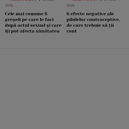
2026
2026
Cele mai comune 6
6 efecte negative ale
greșeli pe care le faci
pilulelor contraceptive,
după actul sexual și care
de care trebuie să ții
îți pot afecta sănătatea
cont