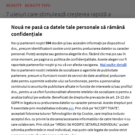
BEAUTY
BEAUTY TIPS
BE
țe
7 uleiuri care stimulează creșterea rapidă a
Ce
părului
de
Nouă ne pasă ca datele tale personale să rămână
confidențiale
Noi și partenerii noștri
594
stocăm și/sau accesăm informații pe dispozitivul
dvs., precum identificatorii cookie unici pentru prelucrarea datelor cu caracter
personal. Puteți accepta sau gestiona alegerile dvs. făcând clic mai jos sau în
orice moment, pe pagina cu politica de confidențialitate. Aceste alegeri vor fi
raportate partenerilor noștri și nu vă vor afecta navigarea.
Mai multe detalii
Noi si partenerii nostri (retelele de socializare si agentiile de publicitate
partenere, precum si furnizorii nostri de servicii de date analitice) prelucram
ELLE Style Awards
Termeni si conditii
date pentru a permite website-ului sa functioneze, pentru a personaliza
2024
continutul si anunturile publicitare afisate in functie de interesele si/sau profilul
Politica de
dvs., pentru a va oferi functionalitati aferente retelelor de socializare si pentru a
Despre ELLE
confidențialitate
analiza traficul pe website. Beneficiati de drepturile prevazute de art. 15-22 din
Romania
GDPR in legatura cu prelucrarea datelor cu caracter personal. Aceste drepturi pot
Politica de cookies
fi exercitate prin modalitatea indicata
aici
. Prin click pe “ACCEPT TOATE”,
Contact
Publicitate
acceptati folosirea tuturor Tehnologiilor de tip Cookie, care implica inclusiv
acceptul dvs. cu privire la stocarea/accesarea informatiilor de catre Vendor-ii cu
Abonamente
care colaboram. Prin click pe “VREAU SA MODIFIC SETARILE INDIVIDUAL” puteti
schimba preferintele in mod individual, mai putin cele legate de cookie strict