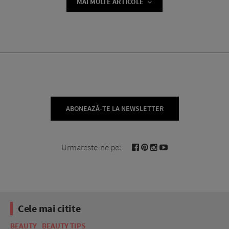
MAI MULTE ARTICOLE
ABONEAZĂ-TE LA NEWSLETTER
Urmareste-ne pe:
Cele mai citite
BEAUTY
BEAUTY TIPS
BE