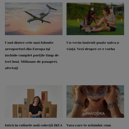
Unul dintre cele mai folosite
Un vecin instruit poate salva o
aeroporturi din Europa își
viață. Vezi despre ce e vorba
închide complet porțile timp de
trei luni. Milioane de pasageri,
afectați
Intră în culisele noii colecții IKEA
Vara care te schimbă: cum