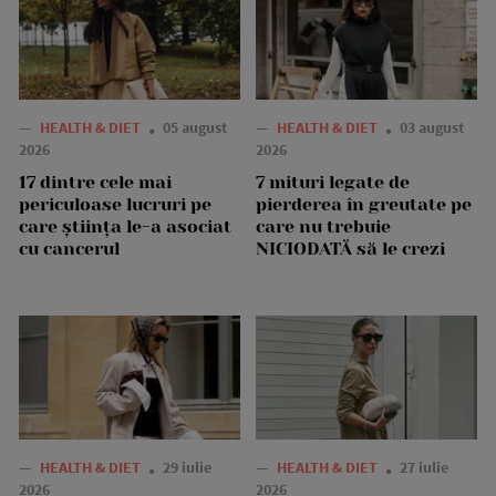
—
HEALTH & DIET
05 august
—
HEALTH & DIET
03 august
2026
2026
17 dintre cele mai
7 mituri legate de
periculoase lucruri pe
pierderea în greutate pe
care știința le-a asociat
care nu trebuie
cu cancerul
NICIODATĂ să le crezi
—
HEALTH & DIET
29 iulie
—
HEALTH & DIET
27 iulie
2026
2026