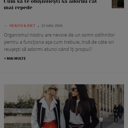
Cum să te obișnuiești să adormi cât
mai repede
—
HEALTH & DIET
22 iulie 2026
Organismul nostru are nevoie de un somn odihnitor
pentru a funcționa așa cum trebuie, însă de câte ori
reușești să adormi atunci când îți propui?
+ MAI MULTE