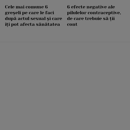
Cele mai comune 6
6 efecte negative ale
greșeli pe care le faci
pilulelor contraceptive,
după actul sexual și care
de care trebuie să ții
îți pot afecta sănătatea
cont