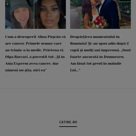
Cum a descoperit Alina Pușcău că
Despărțirea momentului în
are cancer. Primele semne care
România! Și-au spus adio după 2
au trimis-o la medic. Prietena ei,
copii și mulți ani împreună. „Sunt
Olga Barcari, a povestit tot: „Și în
foarte ancorată în Dumnezeu.
Asia Express avea cancer, dar
Am lăsat tot greul în mâinile
nimeni nu știa, nici ea”
Lui...”
CATINE.RO