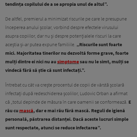
tendința copilului de a se apropia unul de altul”.
De altfel, premierul a minimizat riscurile pe care le presupune
începerea anului școlar, vorbind despre efectele virusului
asupra copiilor, dar nu și despre potențialele riscuri la care
aceștia și-ar putea expune familiile.
„Riscurile sunt foarte
mici. Majoritatea tinerilor nu dezvoltă forme grave, foarte
mulți dintre ei nici nu au
simptome
sau nu le simt, mulți se
vindecă fără să știe că sunt infectați.”.
Întrebat cu cât va crește procentul de copii de vârstă școlară
infectați după redeschiderea școlilor, Ludovic Orban a afirmat
că „totul depinde de măsura în care oamenii se conformează.
E
rău cu
mască
, dar e mai rău fără mască. Reguli de igienă
personală, păstrarea distanței. Dacă aceste lucruri simple
sunt respectate, atunci se reduce infectarea”.