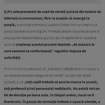
6,3% este procentul de copii de vârstă școlară din totalul de
infectați cu coronavirus, fără ca aceștia să meargă la
școală,
a anunțat premierul Ludovic Orban într-un interviu la
postul de televiziune Digi24, întrebat despre riscurile pe care le
presupune redeschiderea școlilor pe 14 septembrie. Acesta a
spus că
creșterea acestui procent depinde „de măsura în
care oamenii se conformează” regulilor impuse de
autorități.
Prim ministrul a declarat că „a existat o răspândire a virusului și
pe această această categorie de vârstă”, la copii de vârstă
școlară, și că
„toți copiii trebuie să poarte masca la școală,
toți profesorii și tot personalul nedidactic. Nu există nici un
fel de discuție pe tema asta. În timpul orelor, riscul va fi
foarte mic. În pauza de recreație trebuie o ușoară atenție, e