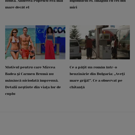
iubită. Andreea Popescu era mai
logodnicul ei. Imagini cu cei doi
mare decât el
miri
Motivul pentru care Mircea
Ce a pățit un român într-o
Badea și Carmen Brumă nu
benzinărie din Bulgaria: „Aveți
mănâncă niciodată împreună.
mare grijă!”. Ce a observat pe
Detalii neștiute din viața lor de
chitanță
cuplu