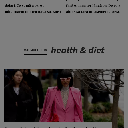
dolari. Ce sumă a cerut
fără un martor lângă ea. De ce a
miliardarul pentru nava sa, Koru
ajuns să facă un asemenea gest
health & diet
MAI MULTE DIN