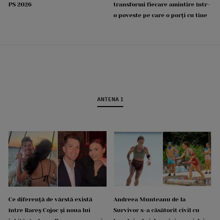
PS 2026
transformi fiecare amintire într-
o poveste pe care o porți cu tine
ANTENA 1
Ce diferență de vârstă există
Andreea Munteanu de la
între Rareș Cojoc și noua lui
Survivor s-a căsătorit civil cu