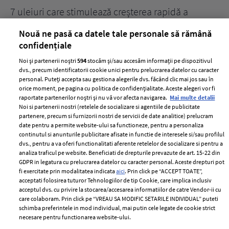
țe
7 uleiuri care stimulează creșterea rapidă a
Ce
părului
de
Nouă ne pasă ca datele tale personale să rămână
confidențiale
Noi și partenerii noștri
594
stocăm și/sau accesăm informații pe dispozitivul
dvs., precum identificatorii cookie unici pentru prelucrarea datelor cu caracter
personal. Puteți accepta sau gestiona alegerile dvs. făcând clic mai jos sau în
orice moment, pe pagina cu politica de confidențialitate. Aceste alegeri vor fi
raportate partenerilor noștri și nu vă vor afecta navigarea.
Mai multe detalii
Noi si partenerii nostri (retelele de socializare si agentiile de publicitate
partenere, precum si furnizorii nostri de servicii de date analitice) prelucram
ELLE Style Awards
Termeni si conditii
date pentru a permite website-ului sa functioneze, pentru a personaliza
2024
continutul si anunturile publicitare afisate in functie de interesele si/sau profilul
Politica de
dvs., pentru a va oferi functionalitati aferente retelelor de socializare si pentru a
Despre ELLE
confidențialitate
analiza traficul pe website. Beneficiati de drepturile prevazute de art. 15-22 din
Romania
GDPR in legatura cu prelucrarea datelor cu caracter personal. Aceste drepturi pot
Politica de cookies
fi exercitate prin modalitatea indicata
aici
. Prin click pe “ACCEPT TOATE”,
Contact
Publicitate
acceptati folosirea tuturor Tehnologiilor de tip Cookie, care implica inclusiv
acceptul dvs. cu privire la stocarea/accesarea informatiilor de catre Vendor-ii cu
Abonamente
care colaboram. Prin click pe “VREAU SA MODIFIC SETARILE INDIVIDUAL” puteti
schimba preferintele in mod individual, mai putin cele legate de cookie strict
necesare pentru functionarea website-ului.
Stiri
Libertatea pentru