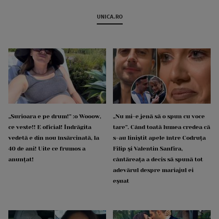
UNICA.RO
„Surioara e pe drum!” :o Wooow,
„Nu mi-e jenă să o spun cu voce
ce veste!! E oficial! Îndrăgita
tare”. Când toată lumea credea că
vedetă e din nou însărcinată, la
s-au liniștit apele între Codruța
40 de ani! Uite ce frumos a
Filip și Valentin Sanfira,
anunțat!
cântăreața a decis să spună tot
adevărul despre mariajul ei
eșuat