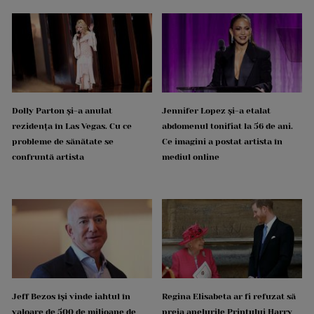
Dolly Parton și-a anulat
Jennifer Lopez și-a etalat
rezidența în Las Vegas. Cu ce
abdomenul tonifiat la 56 de ani.
probleme de sănătate se
Ce imagini a postat artista în
confruntă artista
mediul online
Jeff Bezos își vinde iahtul în
Regina Elisabeta ar fi refuzat să
valoare de 500 de milioane de
preia apelurile Prințului Harry