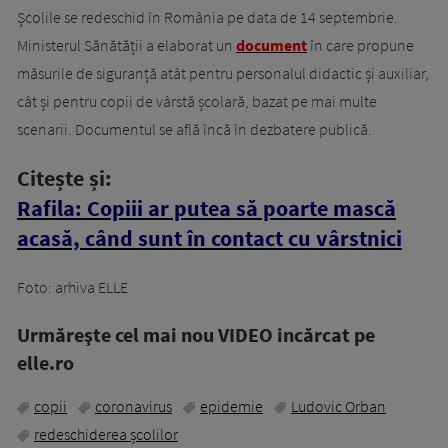
Școlile se redeschid în România pe data de 14 septembrie.
Ministerul Sănătății a elaborat un
document
în care propune
măsurile de siguranță atât pentru personalul didactic și auxiliar,
cât și pentru copii de vârstă școlară, bazat pe mai multe
scenarii. Documentul se află încă în dezbatere publică.
Citește și:
Rafila: Copiii ar putea să poarte mască
acasă, când sunt în contact cu vârstnici
Foto: arhiva ELLE
Urmăreşte cel mai nou VIDEO incărcat pe
elle.ro
copii
coronavirus
epidemie
Ludovic Orban
redeschiderea școlilor