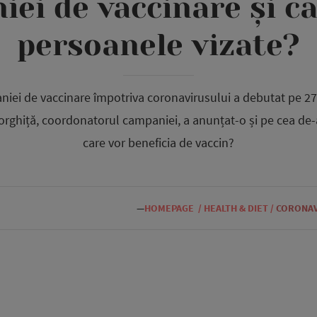
ei de vaccinare și c
persoanele vizate?
iei de vaccinare împotriva coronavirusului a debutat pe 2
rghiță, coordonatorul campaniei, a anunțat-o și pe cea de-
care vor beneficia de vaccin?
—
HOMEPAGE
/
HEALTH & DIET
/
CORONAV