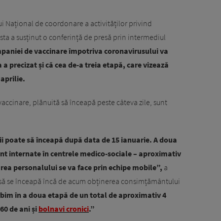
i Național de coordonare a activităților privind
asta a susținut o conferință de presă prin intermediul
paniei de vaccinare împotriva coronavirusului va
a precizat și că cea de-a treia etapă, care vizează
aprilie.
ccinare, plănuită să înceapă peste câteva zile, sunt
i poate să înceapă după data de 15 ianuarie. A doua
nt internate în centrele medico-sociale – aproximativ
rea personalului se va face prin echipe mobile”,
a
s să se înceapă încă de acum obținerea consimțământului
bim în a doua etapă de un total de aproximativ 4
60 de ani și
bolnavi cronici
.”