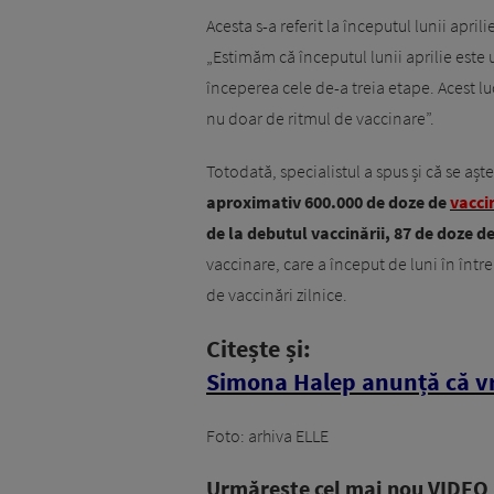
Acesta s-a referit la începutul lunii apri
„Estimăm că începutul lunii aprilie este 
începerea cele de-a treia etape. Acest lu
nu doar de ritmul de vaccinare”.
Totodată, specialistul a spus și că se așt
aproximativ 600.000 de doze de
vacci
de la debutul vaccinării, 87 de doze de
vaccinare, care a început de luni în înt
de vaccinări zilnice.
Citește și:
Simona Halep anunță că vr
Foto: arhiva ELLE
Urmăreşte cel mai nou VIDEO i