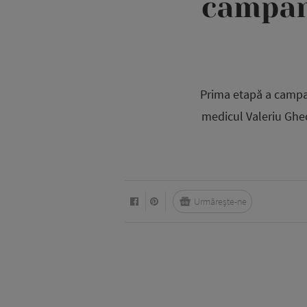
campani
Prima etapă a campan
medicul Valeriu Gheo
Urmărește-ne