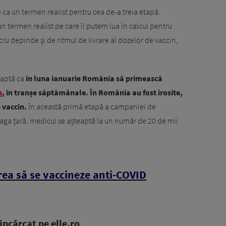
lie ca un termen realist pentru cea de-a treia etapă.
un termen realist pe care îl putem lua în calcul pentru
cru depinde și de ritmul de livrare al dozelor de vaccin,
eaptă ca
în luna ianuarie România să primească
n
, în tranșe săptămânale. În România au fost irosite,
 vaccin.
În această primă etapă a campaniei de
reaga țară, medicul se așteaptă la un număr de 20 de mii
ea să se vaccineze anti-COVID
ncărcat pe elle.ro