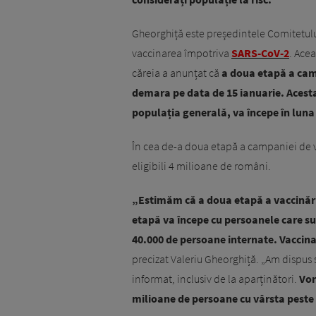
Gheorghiță este președintele Comitetulu
vaccinarea împotriva
SARS-CoV-2
. Ace
căreia a anunțat că
a doua etapă a cam
demara pe data de 15 ianuarie. Acesta 
populația generală, va începe în luna 
În cea de-a doua etapă a campaniei de va
eligibili 4 milioane de români.
„Estimăm că a doua etapă a vaccinări
etapă va începe cu persoanele care su
40.000 de persoane internate. Vaccina
precizat Valeriu Gheorghiță. „Am dispu
informat, inclusiv de la aparținători.
Vor
milioane de persoane cu vârsta peste 