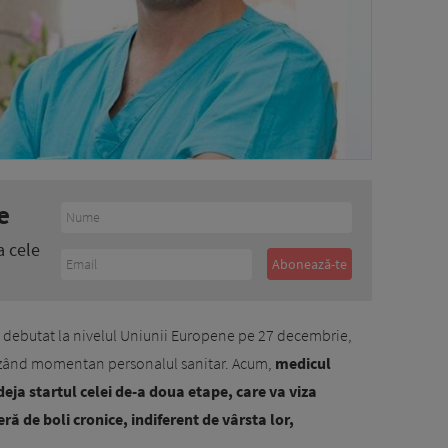
e
a cele
 debutat la nivelul Uniunii Europene pe 27 decembrie,
izând momentan personalul sanitar. Acum,
medicul
eja startul celei de-a doua etape, care va viza
eră de boli cronice, indiferent de vârsta lor,