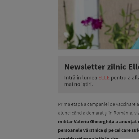
Newsletter zilnic Ell
Intră în lumea
ELLE
pentru a afl
mai noi știri.
Prima etapă a campaniei de vaccinare a
atunci când a demarat și în România, v
militar Valeriu Gheorghiță a anunțat d
persoanele vârstnice și pe cei care suf
considerați populație la risc.